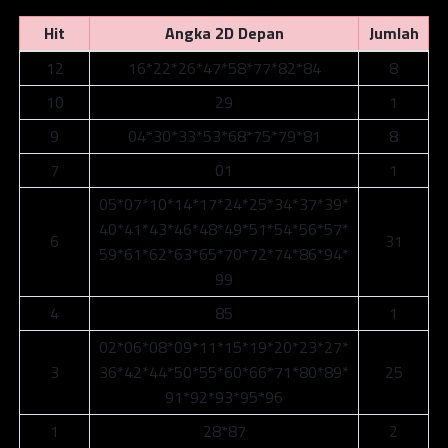
Hit
Angka 2D Depan
Jumlah
12
16*22*26*47*58*77*82*84
8
10
29
1
9
04*30*33*53*68*75*79*81
8
7
01
1
05*07*10*14*17*24*25*34*37*39*
40*41*43*46*48*49*51*54*56*57*
6
31
59*61*62*63*65*70*72*74*86*94*
99
4
85
1
02*06*08*09*11*15*19*20*23*27*
3
36*42*44*50*55*60*66*71*80*89*
25
91*92*93*95*96
1
28*87
2