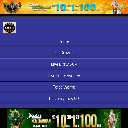
Home
Live Draw HK
Live Draw SGP
Live Draw Sydney
Paito Warna
Paito Sydney 6D