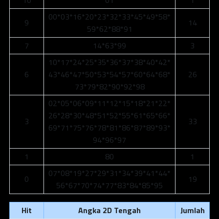
10
01
1
00*03*16*20*23*32*33*45*49*58*
9
14
59*62*88*91
7
14*63*99
3
10*17*24*25*35*36*37*38*40*42*
6
43*46*47*50*53*54*57*60*64*68*
26
73*79*82*90*92*98
02*05*06*09*11*12*15*18*21*22*
26*28*30*48*51*52*55*61*65*66*
3
33
69*71*75*76*78*81*86*87*89*93*
94*96*97
1
80
1
07*08*19*27*29*31*34*39*41*44*
0
19
56*67*70*74*77*83*84*85*95
Hit
Angka 2D Tengah
Jumlah