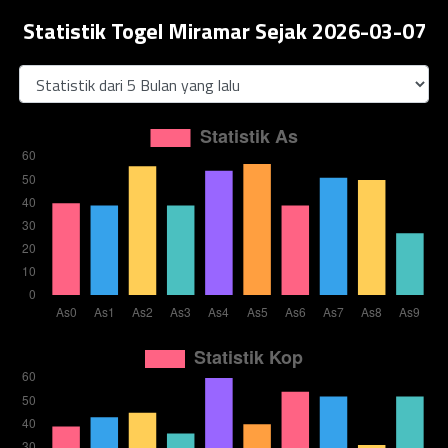
Statistik Togel Miramar Sejak 2026-03-07