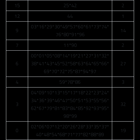
15
25*42
2
12
44
1
03*16*29*30*49*57*60*61*73*74*
9
14
76*80*91*96
7
11*90
2
00*01*05*08*14*19*21*27*31*32*
6
38*41*43*45*52*58*63*64*65*66*
27
69*70*72*75*87*94*97
4
59*78*86
3
04*09*10*13*15*17*18*22*23*24*
34*36*39*46*47*50*51*53*55*56*
3
32
62*67*79*81*83*84*85*92*93*95*
98*99
02*06*07*12*20*26*28*33*35*37*
0
19
40*48*54*68*71*77*82*88*89