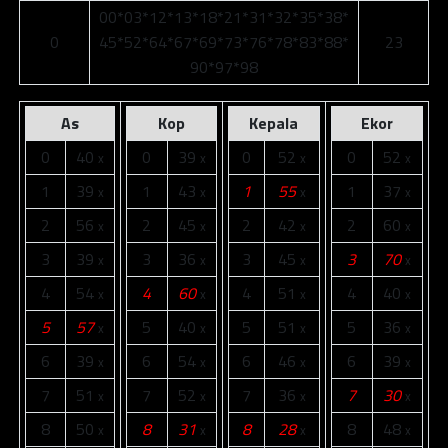
00*03*12*13*18*21*31*32*35*38*
0
45*52*64*67*69*73*76*78*83*88*
23
90*97*98
As
Kop
Kepala
Ekor
0
40
0
39
0
52
0
52
x
x
x
x
1
39
1
43
1
55
1
37
x
x
x
x
2
56
2
45
2
42
2
60
x
x
x
x
3
39
3
36
3
45
3
70
x
x
x
x
4
54
4
60
4
51
4
40
x
x
x
x
5
57
5
40
5
51
5
36
x
x
x
x
6
39
6
54
6
46
6
39
x
x
x
x
7
51
7
52
7
36
7
30
x
x
x
x
8
50
8
31
8
28
8
48
x
x
x
x