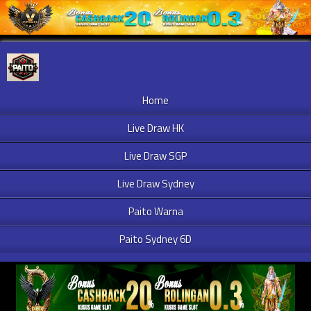
Home
Live Draw HK
Live Draw SGP
Live Draw Sydney
Paito Warna
Paito Sydney 6D