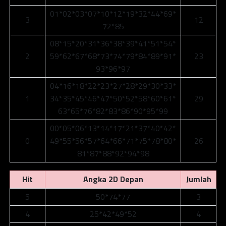
01*02*03*07*10*12*19*32*44*69*
3
12
72*85
08*15*20*31*36*38*39*41*51*54*
2
59*62*67*68*73*74*79*84*89*91*
23
93*96*97
04*16*18*22*23*27*28*29*30*33*
1
34*35*45*46*47*50*52*58*60*61*
29
63*65*76*82*83*86*90*95*99
00*05*06*13*14*17*21*37*40*42*
0
49*55*56*57*64*66*71*75*78*80*
26
81*87*88*92*94*98
Hit
Angka 2D Depan
Jumlah
5
50*74*77
3
4
25*42*49*52
4