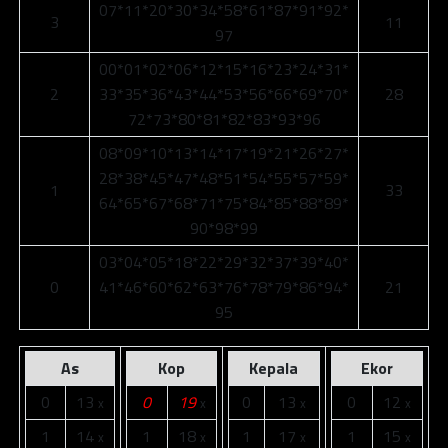
07*11*20*30*34*58*61*87*91*92*
3
11
97
00*01*02*06*12*15*16*23*24*31*
2
33*35*36*43*44*53*56*66*69*70*
28
72*73*80*81*82*83*93*96
08*09*10*13*14*17*19*21*26*27*
28*38*45*47*48*51*54*55*57*59*
1
33
64*65*67*68*71*75*84*85*88*89*
90*98*99
03*04*05*18*22*29*32*37*39*40*
0
41*46*60*62*63*76*78*79*86*94*
21
95
As
Kop
Kepala
Ekor
0
13
0
19
0
13
0
12
x
x
x
x
1
14
1
18
1
17
1
15
x
x
x
x