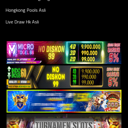
Hongkong Pools Asli
Live Draw Hk Asli