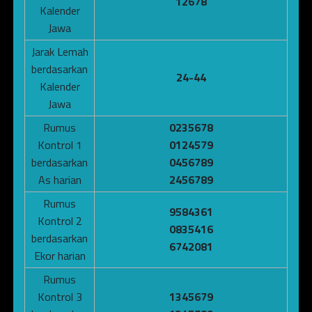
12678
Kalender
Jawa
Jarak Lemah
berdasarkan
24-44
Kalender
Jawa
Rumus
0235678
Kontrol 1
0124579
berdasarkan
0456789
As harian
2456789
Rumus
9584361
Kontrol 2
0835416
berdasarkan
6742081
Ekor harian
Rumus
Kontrol 3
1345679