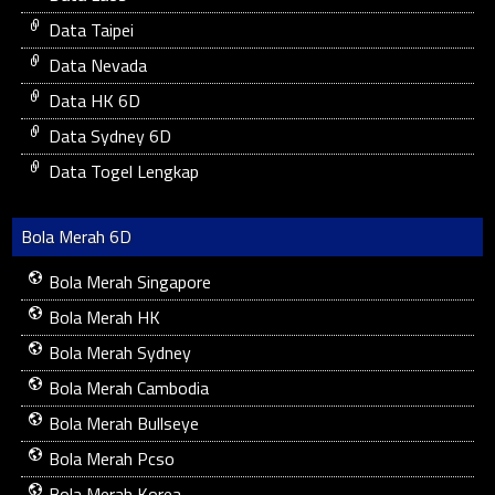
Data Taipei
Data Nevada
Data HK 6D
Data Sydney 6D
Data Togel Lengkap
Bola Merah 6D
Bola Merah Singapore
Bola Merah HK
Bola Merah Sydney
Bola Merah Cambodia
Bola Merah Bullseye
Bola Merah Pcso
Bola Merah Korea