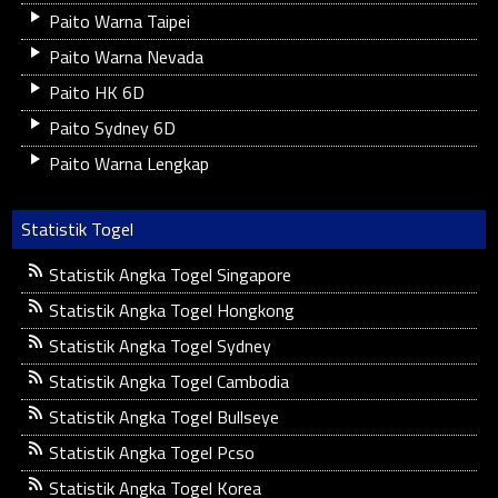
Paito Warna Taipei
Paito Warna Nevada
Paito HK 6D
Paito Sydney 6D
Paito Warna Lengkap
Statistik Togel
Statistik Angka Togel Singapore
Statistik Angka Togel Hongkong
Statistik Angka Togel Sydney
Statistik Angka Togel Cambodia
Statistik Angka Togel Bullseye
Statistik Angka Togel Pcso
Statistik Angka Togel Korea