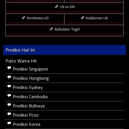
LN vs DN
Kombinasi 4D
Kolaborasi LN
Kalkulator Togel
Prediksi Hari Ini
Paito Warna HK
Prediksi Singapore
Prediksi Hongkong
Prediksi Sydney
Prediksi Cambodia
Prediksi Bullseye
Prediksi Pcso
Prediksi Korea