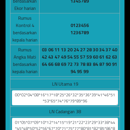
berdasarkan
1345789
Ekor harian
Rumus
Kontrol 4
0123456
berdasarkan
1236789
kepala harian
Rumus
03 06 11 13 20 24 27 28 30 34 37 40
Angka Mati
42 43 47 49 54 55 57 59 60 61 62 63
berdasarkan
64 66 68 69 72 73 78 83 84 87 90 91
kepala harian
94 95 99
LN Utama 19
LN Cadangan 38