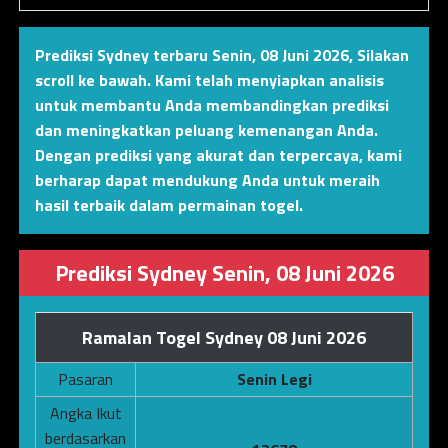
Prediksi Sydney terbaru Senin, 08 Juni 2026
,
Silakan
scroll ke bawah. Kami telah menyiapkan analisis
untuk membantu Anda membandingkan prediksi
dan meningkatkan peluang kemenangan Anda.
Dengan prediksi yang akurat dan terpercaya, kami
berharap dapat mendukung Anda untuk meraih
hasil terbaik dalam permainan togel.
Prediksi Sydney Senin, 08 Juni 2026
Ramalan Togel Sydney 08 Juni 2026
Pasaran
Senin Legi
Angka Ikut
berdasarkan