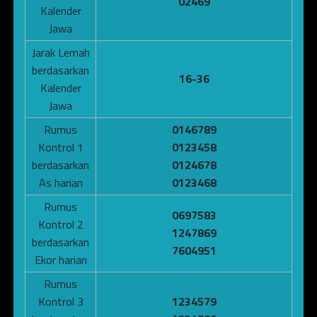
02469
Kalender
Jawa
Jarak Lemah
berdasarkan
16-36
Kalender
Jawa
Rumus
0146789
Kontrol 1
0123458
berdasarkan
0124678
As harian
0123468
Rumus
0697583
Kontrol 2
1247869
berdasarkan
7604951
Ekor harian
Rumus
Kontrol 3
1234579