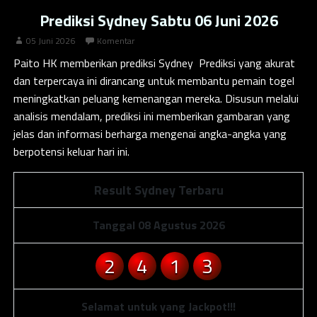
Prediksi Sydney Sabtu 06 Juni 2026
05 Juni 2026
Komentar
Paito HK
memberikan prediksi Sydney Prediksi yang akurat
dan terpercaya ini dirancang untuk membantu pemain togel
meningkatkan peluang kemenangan mereka. Disusun melalui
analisis mendalam, prediksi ini memberikan gambaran yang
jelas dan informasi berharga mengenai angka-angka yang
berpotensi keluar hari ini.
Result Sydney Terbaru
Tanggal 08 Agustus 2026
2
4
1
3
Selamat untuk yang Jackpot!!!