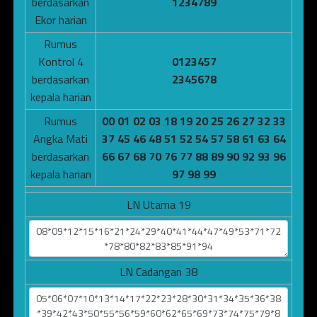
berdasarkan
1234789
Ekor harian
Rumus
Kontrol 4
0123457
berdasarkan
2345678
kepala harian
Rumus
00 01 02 03 18 19 20 25 26 27 32 33
Angka Mati
37 45 46 48 51 52 54 57 58 61 63 64
berdasarkan
66 67 68 70 76 77 88 89 90 92 93 96
kepala harian
97 98 99
LN Utama 19
LN Cadangan 38