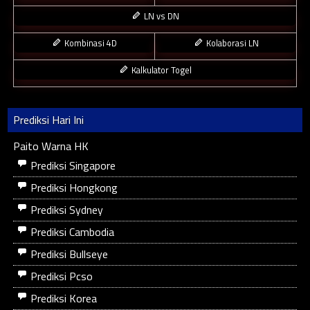
LN vs DN
Kombinasi 4D
Kolaborasi LN
Kalkulator Togel
Prediksi Hari Ini
Paito Warna HK
Prediksi Singapore
Prediksi Hongkong
Prediksi Sydney
Prediksi Cambodia
Prediksi Bullseye
Prediksi Pcso
Prediksi Korea