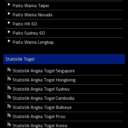
Paito Warna Taipei
Paito Warna Nevada
Paito HK 6D
Paito Sydney 6D
Paito Warna Lengkap
Statistik Togel
Statistik Angka Togel Singapore
Statistik Angka Togel Hongkong
Statistik Angka Togel Sydney
Statistik Angka Togel Cambodia
Statistik Angka Togel Bullseye
Statistik Angka Togel Pcso
Statistik Angka Togel Korea