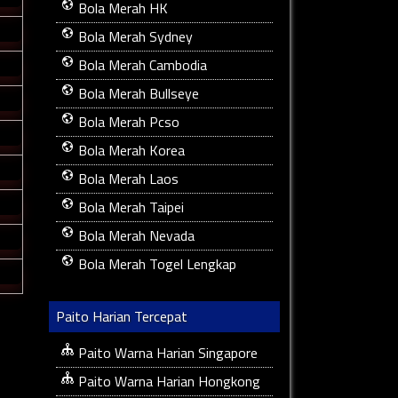
Bola Merah HK
Bola Merah Sydney
Bola Merah Cambodia
Bola Merah Bullseye
Bola Merah Pcso
Bola Merah Korea
Bola Merah Laos
Bola Merah Taipei
Bola Merah Nevada
Bola Merah Togel Lengkap
Paito Harian Tercepat
Paito Warna Harian Singapore
Paito Warna Harian Hongkong