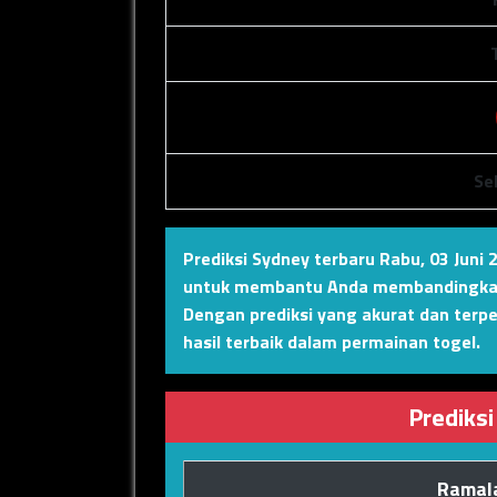
Se
Prediksi Sydney terbaru Rabu, 03 Juni 
untuk membantu Anda membandingkan
Dengan prediksi yang akurat dan ter
hasil terbaik dalam permainan togel.
Prediksi
Ramala