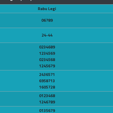
Rabu Legi
06789
24-44
0234689
1234569
0234568
1245679
2436571
6958713
1605728
0123468
1246789
0135679