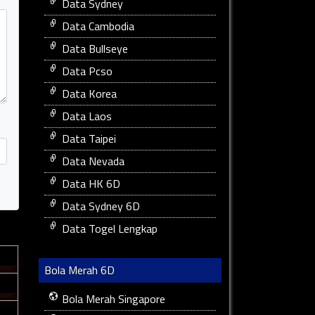
Data Sydney
Data Cambodia
Data Bullseye
Data Pcso
Data Korea
Data Laos
Data Taipei
Data Nevada
Data HK 6D
Data Sydney 6D
Data Togel Lengkap
Bola Merah 6D
Bola Merah Singapore