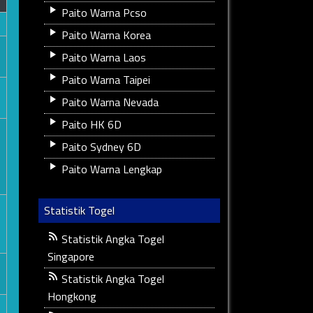
Paito Warna Pcso
Paito Warna Korea
Paito Warna Laos
Paito Warna Taipei
Paito Warna Nevada
Paito HK 6D
Paito Sydney 6D
Paito Warna Lengkap
Statistik Togel
Statistik Angka Togel
Singapore
Statistik Angka Togel
Hongkong