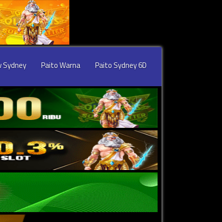
w Sydney
Paito Warna
Paito Sydney 6D