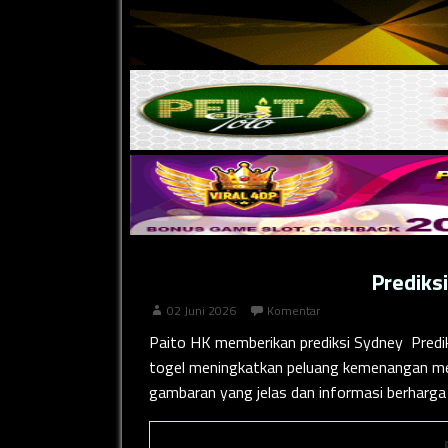
Prediks
02 Juni 2026
Komentar
Paito HK
memberikan prediksi Sydney Predik
togel meningkatkan peluang kemenangan mere
gambaran yang jelas dan informasi berharga 