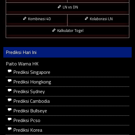
LN vs DN
Kombinasi 4D
Kolaborasi LN
Kalkulator Togel
Prediksi Hari Ini
Paito Warna HK
Prediksi Singapore
Prediksi Hongkong
Prediksi Sydney
Prediksi Cambodia
Prediksi Bullseye
Prediksi Pcso
Prediksi Korea