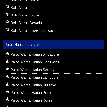
Bola Merah Laos
Bola Merah Taipei
Bola Merah Nevada
Bola Merah Togel Lengkap
Paito Harian Tercepat
Paito Warna Harian Singapore
Paito Warna Harian Hongkong
Paito Warna Harian Sydney
Paito Warna Harian Cambodia
Paito Warna Harian Bullseye
Paito Warna Harian Pcso
Paito Warna Harian Korea