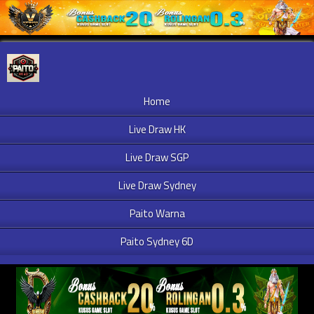
Home
Live Draw HK
Live Draw SGP
Live Draw Sydney
Paito Warna
Paito Sydney 6D