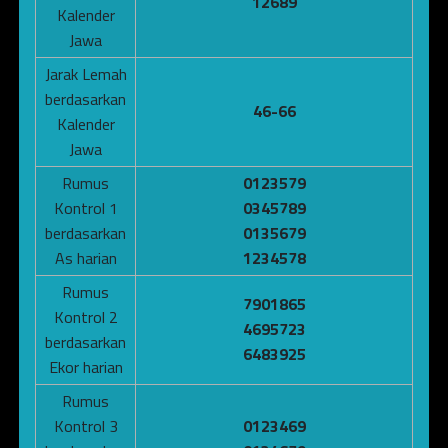
12689
Kalender
Jawa
Jarak Lemah
berdasarkan
46-66
Kalender
Jawa
Rumus
0123579
Kontrol 1
0345789
berdasarkan
0135679
As harian
1234578
Rumus
7901865
Kontrol 2
4695723
berdasarkan
6483925
Ekor harian
Rumus
Kontrol 3
0123469