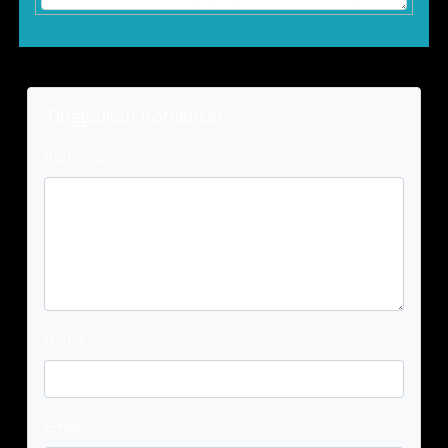
Tinggalkan Komentar
Komentar
Nama
Email