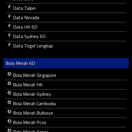
Data Taipei
Data Nevada
Data HK 6D
Data Sydney 6D
Data Togel Lengkap
Bola Merah 6D
Bola Merah Singapore
Bola Merah HK
Bola Merah Sydney
Bola Merah Cambodia
Bola Merah Bullseye
Bola Merah Pcso
Bola Merah Korea