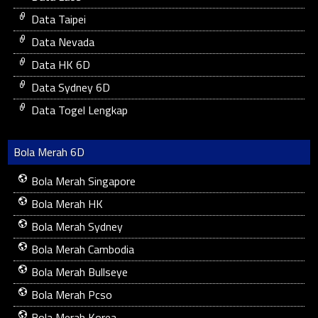
Data Taipei
Data Nevada
Data HK 6D
Data Sydney 6D
Data Togel Lengkap
Bola Merah 6D
Bola Merah Singapore
Bola Merah HK
Bola Merah Sydney
Bola Merah Cambodia
Bola Merah Bullseye
Bola Merah Pcso
Bola Merah Korea