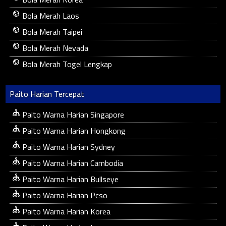
Bola Merah Laos
Bola Merah Taipei
Bola Merah Nevada
Bola Merah Togel Lengkap
Paito Harian Tercepat
Paito Warna Harian Singapore
Paito Warna Harian Hongkong
Paito Warna Harian Sydney
Paito Warna Harian Cambodia
Paito Warna Harian Bullseye
Paito Warna Harian Pcso
Paito Warna Harian Korea