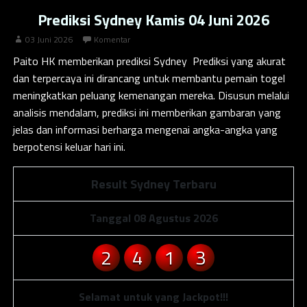
Prediksi Sydney Kamis 04 Juni 2026
03 Juni 2026
Komentar
Paito HK
memberikan prediksi Sydney Prediksi yang akurat
dan terpercaya ini dirancang untuk membantu pemain togel
meningkatkan peluang kemenangan mereka. Disusun melalui
analisis mendalam, prediksi ini memberikan gambaran yang
jelas dan informasi berharga mengenai angka-angka yang
berpotensi keluar hari ini.
Result Sydney Terbaru
Tanggal 08 Agustus 2026
2
4
1
3
Selamat untuk yang Jackpot!!!