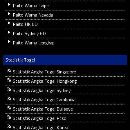
Paito Warna Taipei
Paito Warna Nevada
Paito HK 6D
Paito Sydney 6D
Paito Warna Lengkap
Statistik Togel
Statistik Angka Togel Singapore
Statistik Angka Togel Hongkong
Statistik Angka Togel Sydney
Statistik Angka Togel Cambodia
Statistik Angka Togel Bullseye
Statistik Angka Togel Pcso
Statistik Angka Togel Korea