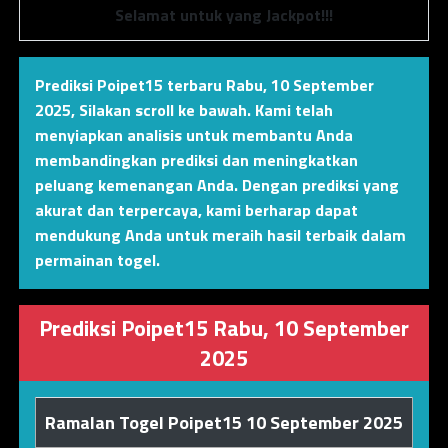
Selamat untuk yang Jackpot!!!
Prediksi Poipet15 terbaru Rabu, 10 September
2025
,
Silakan scroll ke bawah. Kami telah
menyiapkan analisis untuk membantu Anda
membandingkan prediksi dan meningkatkan
peluang kemenangan Anda. Dengan prediksi yang
akurat dan terpercaya, kami berharap dapat
mendukung Anda untuk meraih hasil terbaik dalam
permainan togel.
Prediksi Poipet15 Rabu, 10 September
2025
Ramalan Togel Poipet15 10 September 2025