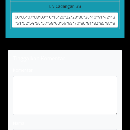
LN Cadangan 38
Tinggalkan Komentar
Komentar
Nama