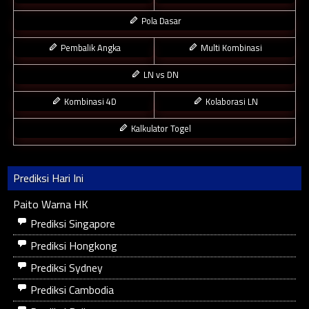
Pola Dasar
Pembalik Angka
Multi Kombinasi
LN vs DN
Kombinasi 4D
Kolaborasi LN
Kalkulator Togel
Prediksi Hari Ini
Paito Warna HK
Prediksi Singapore
Prediksi Hongkong
Prediksi Sydney
Prediksi Cambodia