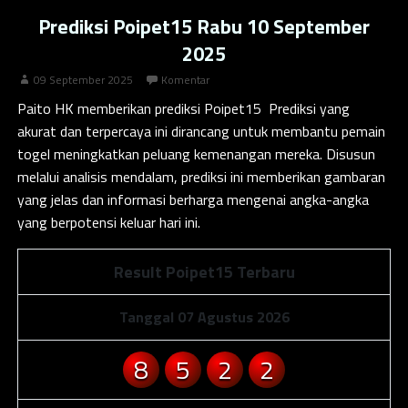
Prediksi Poipet15 Rabu 10 September
2025
09 September 2025
Komentar
Paito HK
memberikan prediksi Poipet15 Prediksi yang
akurat dan terpercaya ini dirancang untuk membantu pemain
togel meningkatkan peluang kemenangan mereka. Disusun
melalui analisis mendalam, prediksi ini memberikan gambaran
yang jelas dan informasi berharga mengenai angka-angka
yang berpotensi keluar hari ini.
Result Poipet15 Terbaru
Tanggal 07 Agustus 2026
8
5
2
2