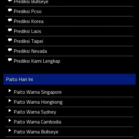
Prediksi Bullseye
Prediksi Pcso
Prediksi Korea
Prediksi Laos
Prediksi Taipei
Prediksi Nevada
Prediksi Kami Lengkap
Paito Hari Ini
Paito Warna Singapore
Paito Warna Hongkong
Paito Warna Sydney
Paito Warna Cambodia
Paito Warna Bullseye