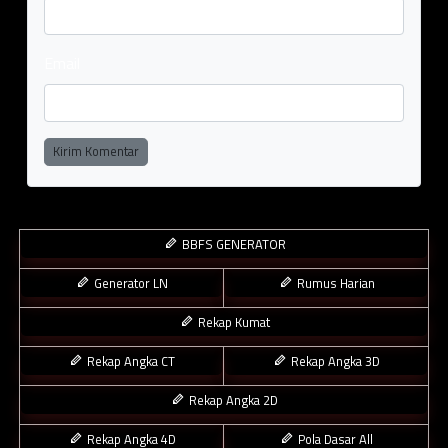
Email
Kirim Komentar
BBFS GENERATOR
Generator LN
Rumus Harian
Rekap Kumat
Rekap Angka CT
Rekap Angka 3D
Rekap Angka 2D
Rekap Angka 4D
Pola Dasar All