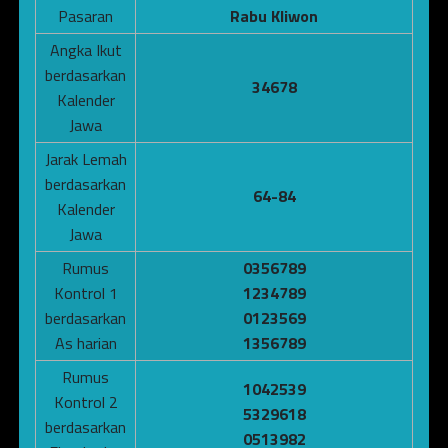
Pasaran
Rabu Kliwon
Angka Ikut
berdasarkan
34678
Kalender
Jawa
Jarak Lemah
berdasarkan
64-84
Kalender
Jawa
Rumus
0356789
Kontrol 1
1234789
berdasarkan
0123569
As harian
1356789
Rumus
1042539
Kontrol 2
5329618
berdasarkan
0513982