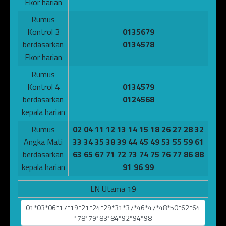
Ekor harian
Rumus
Kontrol 3
0135679
berdasarkan
0134578
Ekor harian
Rumus
Kontrol 4
0134579
berdasarkan
0124568
kepala harian
Rumus
02 04 11 12 13 14 15 18 26 27 28 32
Angka Mati
33 34 35 38 39 44 45 49 53 55 59 61
berdasarkan
63 65 67 71 72 73 74 75 76 77 86 88
kepala harian
91 96 99
LN Utama 19