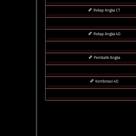
Rekap Angka CT
Rekap Angka 4D
Pembalik Angka
Kombinasi 4D