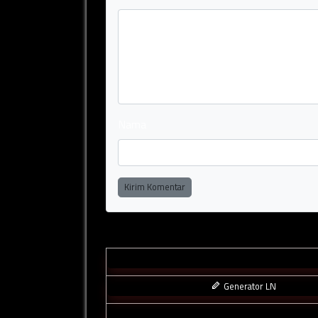
Nama
Kirim Komentar
Generator LN