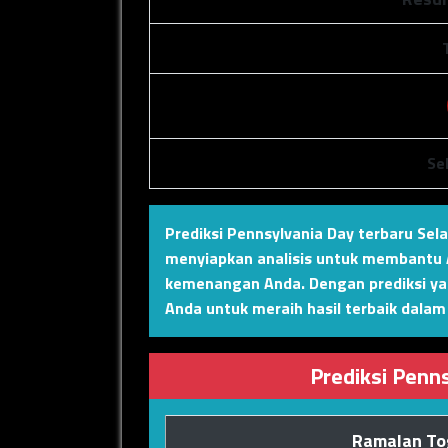
Se
Prediksi Pennsylvania Day terbaru Sel
menyiapkan analisis untuk membantu
kemenangan Anda. Dengan prediksi ya
Anda untuk meraih hasil terbaik dalam
Prediksi Penn
Ramalan To