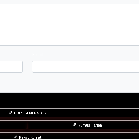
Email
BBFS GENERATOR
Rumus Harian
Rekap Kumat