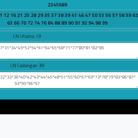
2345689
1 12 16 21 25 28 29 35 37 38 39 41 46 47 50 53 56 57 58 59 6
63 66 70 72 74 76 84 88 89 90 91 92 94 98 99
LN Utama 19
LN Cadangan 38