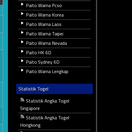
Paito Warna Pcso
Paito Warna Korea
Paito Warna Laos
Paito Warna Taipei
Paito Warna Nevada
Paito HK 6D
Paito Sydney 6D
Paito Warna Lengkap
Statistik Togel
Statistik Angka Togel
Singapore
Statistik Angka Togel
Hongkong