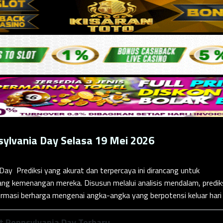
sylvania Day Selasa 19 Mei 2026
ay Prediksi yang akurat dan terpercaya ini dirancang untuk
g kemenangan mereka. Disusun melalui analisis mendalam, predik
rmasi berharga mengenai angka-angka yang berpotensi keluar hari i
t Pennsylvania Day Terbaru