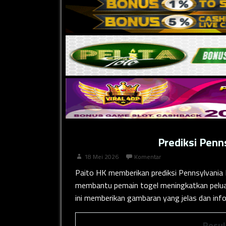
Prediksi Penn
18 Mei 2026
Komentar
Paito HK
memberikan prediksi Pennsylvania D
membantu pemain togel meningkatkan peluan
ini memberikan gambaran yang jelas dan info
Resul