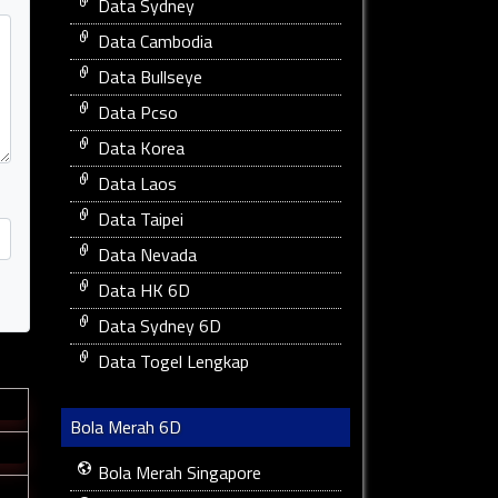
Data Sydney
Data Cambodia
Data Bullseye
Data Pcso
Data Korea
Data Laos
Data Taipei
Data Nevada
Data HK 6D
Data Sydney 6D
Data Togel Lengkap
Bola Merah 6D
Bola Merah Singapore