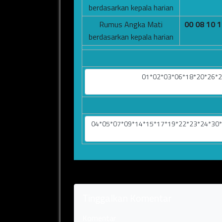
berdasarkan kepala harian
Rumus Angka Mati
00 08 10 1
berdasarkan kepala harian
Tinggalkan Komentar
Komentar