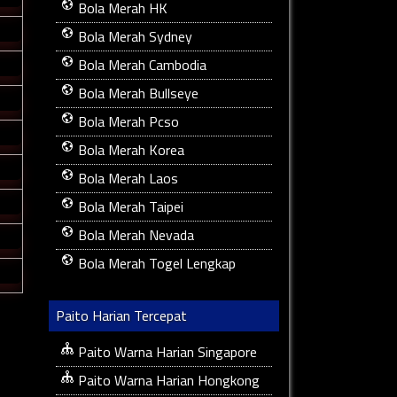
Bola Merah HK
Bola Merah Sydney
Bola Merah Cambodia
Bola Merah Bullseye
Bola Merah Pcso
Bola Merah Korea
Bola Merah Laos
Bola Merah Taipei
Bola Merah Nevada
Bola Merah Togel Lengkap
Paito Harian Tercepat
Paito Warna Harian Singapore
Paito Warna Harian Hongkong