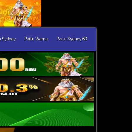
w Sydney
Paito Warna
Paito Sydney 6D