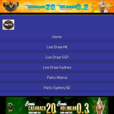
Home
Live Draw HK
Live Draw SGP
Live Draw Sydney
Paito Warna
Paito Sydney 6D