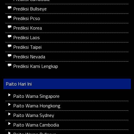
Prediksi Bullseye
Prediksi Pcso
Prediksi Korea
Prediksi Laos
Prediksi Taipei
Prediksi Nevada
Prediksi Kami Lengkap
Paito Hari Ini
Paito Warna Singapore
Paito Warna Hongkong
Paito Warna Sydney
Paito Warna Cambodia