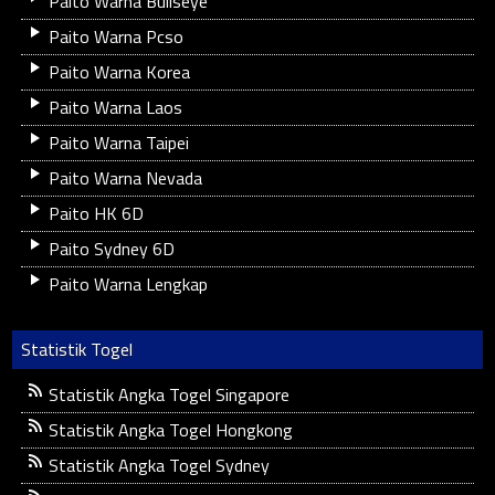
Paito Warna Bullseye
Paito Warna Pcso
Paito Warna Korea
Paito Warna Laos
Paito Warna Taipei
Paito Warna Nevada
Paito HK 6D
Paito Sydney 6D
Paito Warna Lengkap
Statistik Togel
Statistik Angka Togel Singapore
Statistik Angka Togel Hongkong
Statistik Angka Togel Sydney