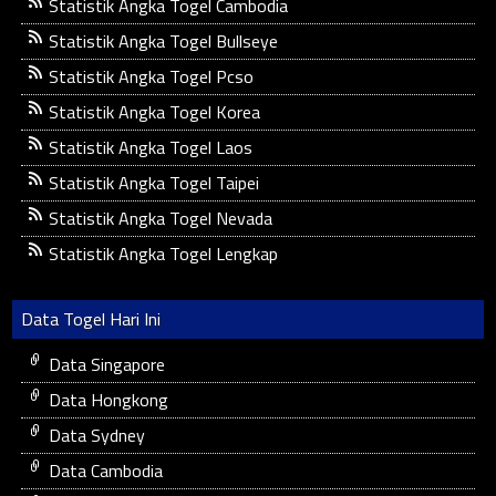
Statistik Angka Togel Cambodia
Statistik Angka Togel Bullseye
Statistik Angka Togel Pcso
Statistik Angka Togel Korea
Statistik Angka Togel Laos
Statistik Angka Togel Taipei
Statistik Angka Togel Nevada
Statistik Angka Togel Lengkap
Data Togel Hari Ini
Data Singapore
Data Hongkong
Data Sydney
Data Cambodia