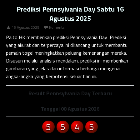
Prediksi Pennsylvania Day Sabtu 16
Agustus 2025
15 Agustus 2025
Komentar
Paito HK
memberikan prediksi Pennsylvania Day Prediksi
yang akurat dan terpercaya ini dirancang untuk membantu
pemain togel meningkatkan peluang kemenangan mereka.
Disusun melalui analisis mendalam, prediksi ini memberikan
gambaran yang jelas dan informasi berharga mengenai
angka-angka yang berpotensi keluar hari ini.
Result Pennsylvania Day Terbaru
Tanggal 08 Agustus 2026
5
5
4
5