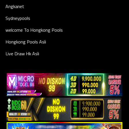
Angkanet
Sydneypools
welcome To Hongkong Pools
Hongkong Pools Asli
Live Draw Hk Asli