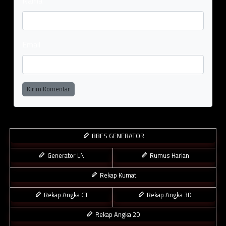
Nama
Email
Kirim Komentar
BBFS GENERATOR
Generator LN
Rumus Harian
Rekap Kumat
Rekap Angka CT
Rekap Angka 3D
Rekap Angka 2D