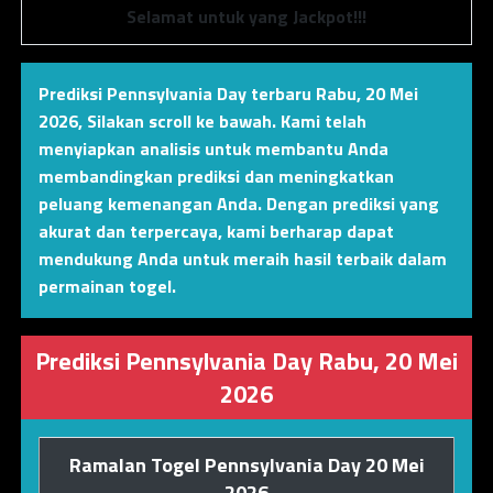
Selamat untuk yang Jackpot!!!
Prediksi Pennsylvania Day terbaru Rabu, 20 Mei
2026
,
Silakan scroll ke bawah. Kami telah
menyiapkan analisis untuk membantu Anda
membandingkan prediksi dan meningkatkan
peluang kemenangan Anda. Dengan prediksi yang
akurat dan terpercaya, kami berharap dapat
mendukung Anda untuk meraih hasil terbaik dalam
permainan togel.
Prediksi Pennsylvania Day Rabu, 20 Mei
2026
Ramalan Togel Pennsylvania Day 20 Mei
2026