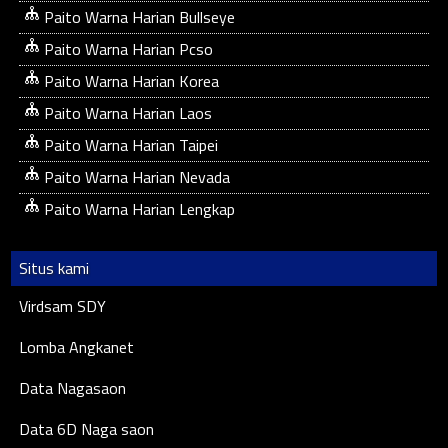
Paito Warna Harian Bullseye
Paito Warna Harian Pcso
Paito Warna Harian Korea
Paito Warna Harian Laos
Paito Warna Harian Taipei
Paito Warna Harian Nevada
Paito Warna Harian Lengkap
Situs kami
Virdsam SDY
Lomba Angkanet
Data Nagasaon
Data 6D Naga saon