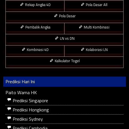
Rekap Angka 4D
Pola Dasar All
Pola Dasar
Pembalik Angka
Multi Kombinasi
LN vs DN
Kombinasi 4D
Kolaborasi LN
Kalkulator Togel
Prediksi Hari Ini
Paito Warna HK
Prediksi Singapore
Prediksi Hongkong
Prediksi Sydney
Prediksi Cambodia