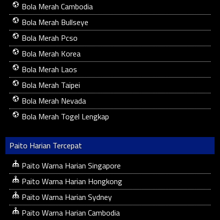
Bola Merah Cambodia
Bola Merah Bullseye
Bola Merah Pcso
Bola Merah Korea
Bola Merah Laos
Bola Merah Taipei
Bola Merah Nevada
Bola Merah Togel Lengkap
Paito Harian Tercepat
Paito Warna Harian Singapore
Paito Warna Harian Hongkong
Paito Warna Harian Sydney
Paito Warna Harian Cambodia