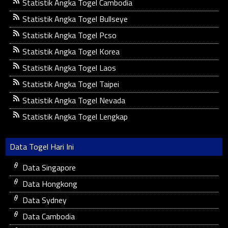
Statistik Angka Togel Cambodia
Statistik Angka Togel Bullseye
Statistik Angka Togel Pcso
Statistik Angka Togel Korea
Statistik Angka Togel Laos
Statistik Angka Togel Taipei
Statistik Angka Togel Nevada
Statistik Angka Togel Lengkap
Data Togel Hari Ini
Data Singapore
Data Hongkong
Data Sydney
Data Cambodia