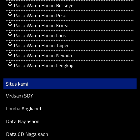
Paito Warna Harian Bullseye
Paito Warna Harian Pcso
Paito Warna Harian Korea
Paito Warna Harian Laos
Paito Warna Harian Taipei
Paito Warna Harian Nevada
Paito Warna Harian Lengkap
Situs kami
Virdsam SDY
Lomba Angkanet
Data Nagasaon
Data 6D Naga saon