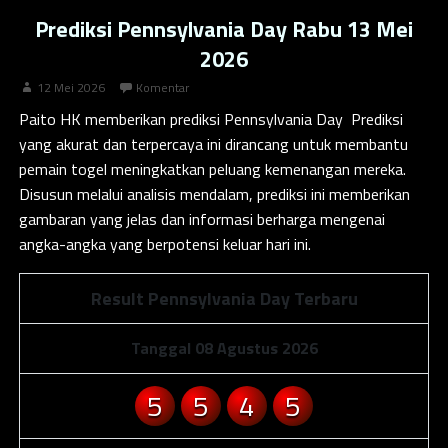
Prediksi Pennsylvania Day Rabu 13 Mei
2026
12 Mei 2026
Komentar
Paito HK
memberikan prediksi Pennsylvania Day Prediksi
yang akurat dan terpercaya ini dirancang untuk membantu
pemain togel meningkatkan peluang kemenangan mereka.
Disusun melalui analisis mendalam, prediksi ini memberikan
gambaran yang jelas dan informasi berharga mengenai
angka-angka yang berpotensi keluar hari ini.
Result Pennsylvania Day Terbaru
Tanggal 08 Agustus 2026
5
5
4
5