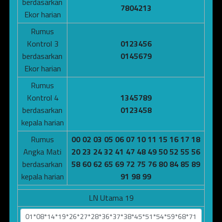
berdasarkan
7804213
Ekor harian
Rumus
Kontrol 3
0123456
berdasarkan
0145679
Ekor harian
Rumus
Kontrol 4
1345789
berdasarkan
0123458
kepala harian
Rumus
00 02 03 05 06 07 10 11 15 16 17 18
Angka Mati
20 23 24 32 41 47 48 49 50 52 55 56
berdasarkan
58 60 62 65 69 72 75 76 80 84 85 89
kepala harian
91 98 99
LN Utama 19