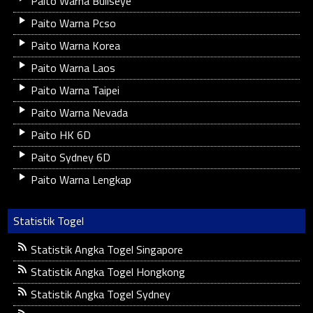
Paito Warna Bullseye
Paito Warna Pcso
Paito Warna Korea
Paito Warna Laos
Paito Warna Taipei
Paito Warna Nevada
Paito HK 6D
Paito Sydney 6D
Paito Warna Lengkap
Statistik Togel
Statistik Angka Togel Singapore
Statistik Angka Togel Hongkong
Statistik Angka Togel Sydney