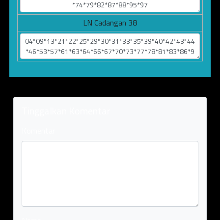
LN Cadangan 38
Tinggalkan Komentar
Komentar