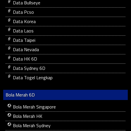
Data Bullseye
Data Pcso
Data Korea
Data Laos
Data Taipei
Data Nevada
Data HK 6D
Data Sydney 6D
Data Togel Lengkap
Bola Merah 6D
Bola Merah Singapore
Bola Merah HK
Bola Merah Sydney