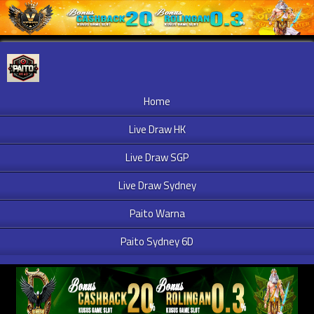
Home
Live Draw HK
Live Draw SGP
Live Draw Sydney
Paito Warna
Paito Sydney 6D