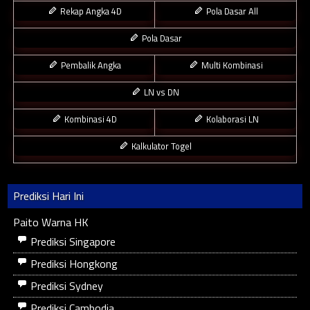
Rekap Angka 4D
Pola Dasar All
Pola Dasar
Pembalik Angka
Multi Kombinasi
LN vs DN
Kombinasi 4D
Kolaborasi LN
Kalkulator Togel
Prediksi Hari Ini
Paito Warna HK
Prediksi Singapore
Prediksi Hongkong
Prediksi Sydney
Prediksi Cambodia