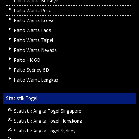
Paito Warna Bullseye
Paito Warna Pcso
Paito Warna Korea
Paito Warna Laos
Paito Warna Taipei
Paito Warna Nevada
Paito HK 6D
Paito Sydney 6D
Paito Warna Lengkap
Statistik Togel
Statistik Angka Togel Singapore
Statistik Angka Togel Hongkong
Statistik Angka Togel Sydney