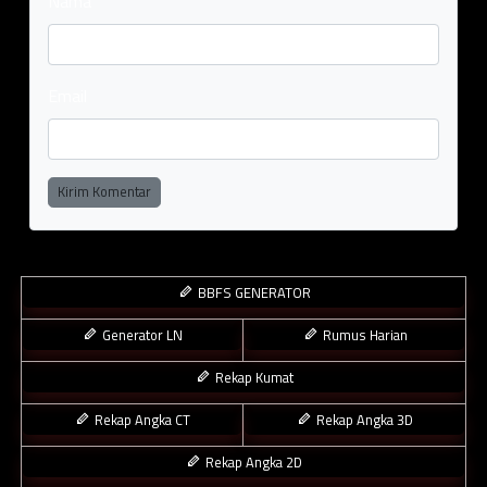
Nama
Email
Kirim Komentar
BBFS GENERATOR
Generator LN
Rumus Harian
Rekap Kumat
Rekap Angka CT
Rekap Angka 3D
Rekap Angka 2D