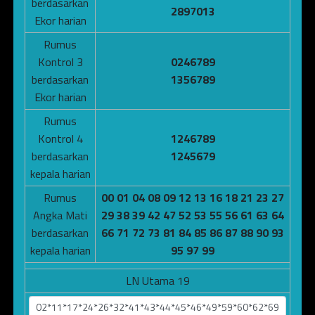
berdasarkan
2897013
Ekor harian
Rumus
Kontrol 3
0246789
berdasarkan
1356789
Ekor harian
Rumus
Kontrol 4
1246789
berdasarkan
1245679
kepala harian
Rumus
00 01 04 08 09 12 13 16 18 21 23 27
Angka Mati
29 38 39 42 47 52 53 55 56 61 63 64
berdasarkan
66 71 72 73 81 84 85 86 87 88 90 93
kepala harian
95 97 99
LN Utama 19