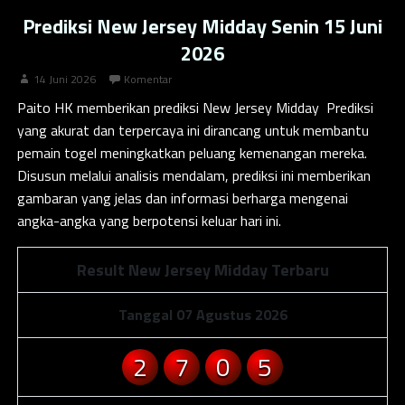
Prediksi New Jersey Midday Senin 15 Juni
2026
14 Juni 2026
Komentar
Paito HK
memberikan prediksi New Jersey Midday Prediksi
yang akurat dan terpercaya ini dirancang untuk membantu
pemain togel meningkatkan peluang kemenangan mereka.
Disusun melalui analisis mendalam, prediksi ini memberikan
gambaran yang jelas dan informasi berharga mengenai
angka-angka yang berpotensi keluar hari ini.
Result New Jersey Midday Terbaru
Tanggal 07 Agustus 2026
2
7
0
5