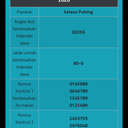
Pasaran
Selasa Pahing
Angka Ikut
berdasarkan
02356
Kalender
Jawa
Jarak Lemah
berdasarkan
80-0
Kalender
Jawa
Rumus
0145689
Kontrol 1
0346789
berdasarkan
1345789
As harian
0123489
Rumus
2430759
Kontrol 2
2976048