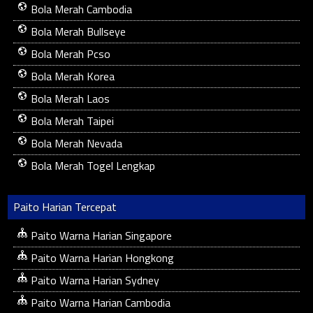
Bola Merah Cambodia
Bola Merah Bullseye
Bola Merah Pcso
Bola Merah Korea
Bola Merah Laos
Bola Merah Taipei
Bola Merah Nevada
Bola Merah Togel Lengkap
Paito Harian Tercepat
Paito Warna Harian Singapore
Paito Warna Harian Hongkong
Paito Warna Harian Sydney
Paito Warna Harian Cambodia