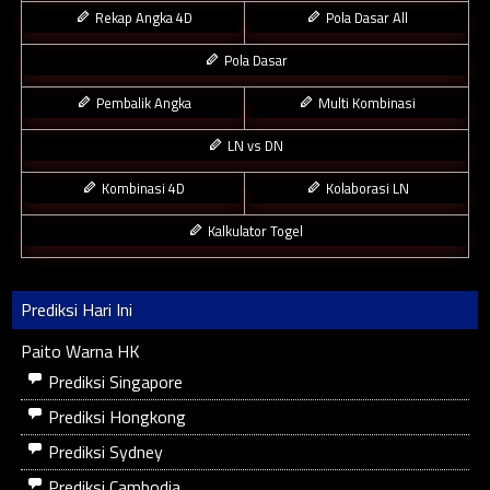
Rekap Angka 4D
Pola Dasar All
Pola Dasar
Pembalik Angka
Multi Kombinasi
LN vs DN
Kombinasi 4D
Kolaborasi LN
Kalkulator Togel
Prediksi Hari Ini
Paito Warna HK
Prediksi Singapore
Prediksi Hongkong
Prediksi Sydney
Prediksi Cambodia