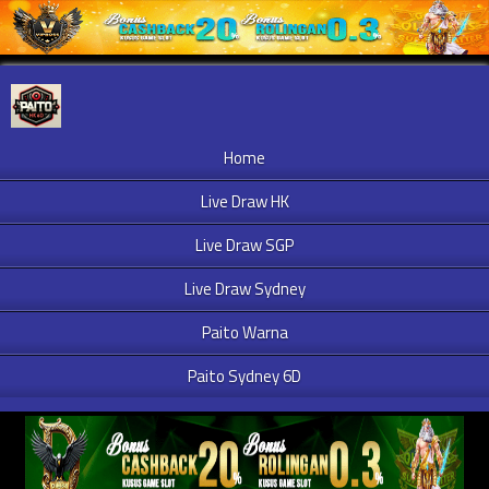
Home
Live Draw HK
Live Draw SGP
Live Draw Sydney
Paito Warna
Paito Sydney 6D