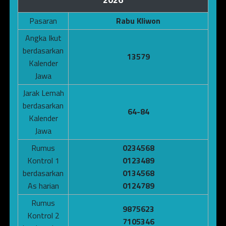
Pasaran
Rabu Kliwon
Angka Ikut
berdasarkan
13579
Kalender
Jawa
Jarak Lemah
berdasarkan
64-84
Kalender
Jawa
Rumus
0234568
Kontrol 1
0123489
berdasarkan
0134568
As harian
0124789
Rumus
9875623
Kontrol 2
7105346