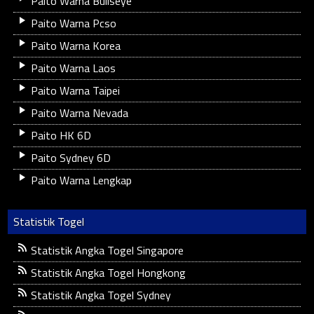
Paito Warna Bullseye
Paito Warna Pcso
Paito Warna Korea
Paito Warna Laos
Paito Warna Taipei
Paito Warna Nevada
Paito HK 6D
Paito Sydney 6D
Paito Warna Lengkap
Statistik Togel
Statistik Angka Togel Singapore
Statistik Angka Togel Hongkong
Statistik Angka Togel Sydney