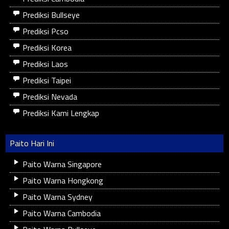
Prediksi Bullseye
Prediksi Pcso
Prediksi Korea
Prediksi Laos
Prediksi Taipei
Prediksi Nevada
Prediksi Kami Lengkap
Paito Hari Ini
Paito Warna Singapore
Paito Warna Hongkong
Paito Warna Sydney
Paito Warna Cambodia