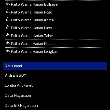
Paito Warna Harian Bullseye
Paito Warna Harian Pcso
Paito Warna Harian Korea
Paito Warna Harian Laos
Paito Warna Harian Taipei
Paito Warna Harian Nevada
Paito Warna Harian Lengkap
Situs kami
Virdsam SDY
Lomba Angkanet
Data Nagasaon
Data 6D Naga saon