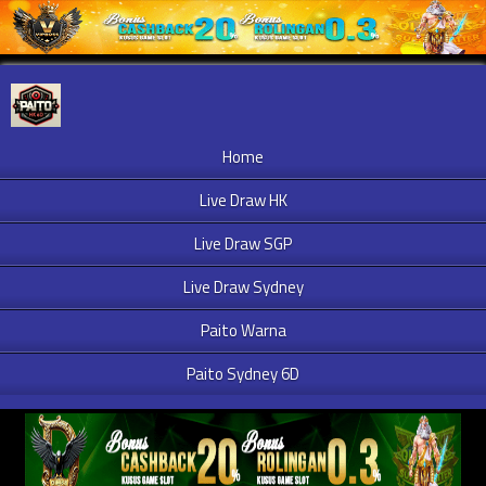
Home
Live Draw HK
Live Draw SGP
Live Draw Sydney
Paito Warna
Paito Sydney 6D