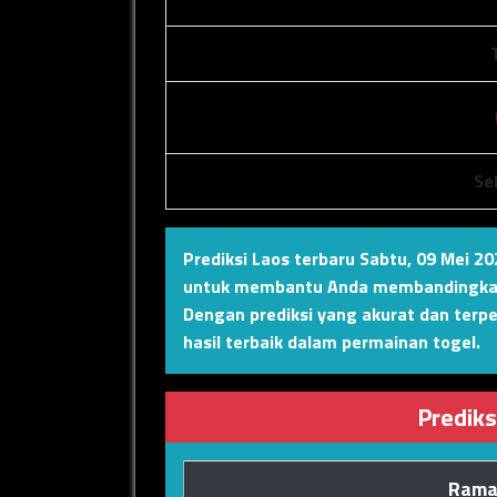
Se
Prediksi Laos terbaru Sabtu, 09 Mei 2
untuk membantu Anda membandingkan
Dengan prediksi yang akurat dan ter
hasil terbaik dalam permainan togel.
Prediks
Rama