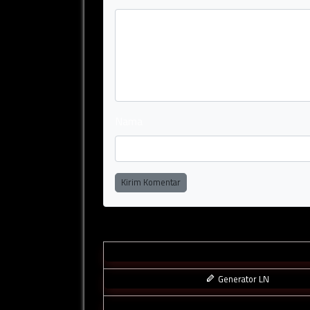
Nama
Kirim Komentar
Generator LN