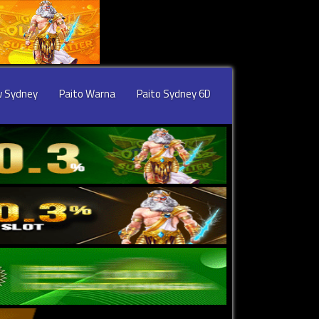
w Sydney
Paito Warna
Paito Sydney 6D