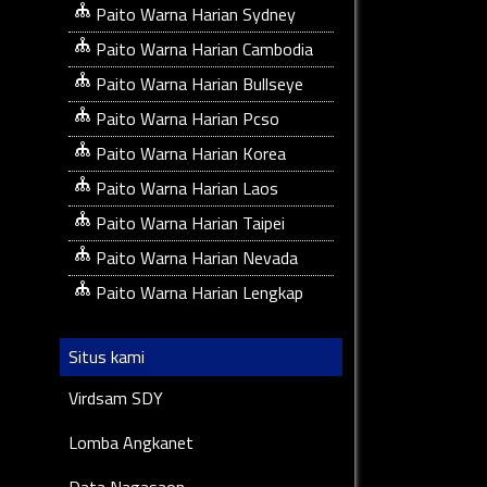
Paito Warna Harian Sydney
Paito Warna Harian Cambodia
Paito Warna Harian Bullseye
Paito Warna Harian Pcso
Paito Warna Harian Korea
Paito Warna Harian Laos
Paito Warna Harian Taipei
Paito Warna Harian Nevada
Paito Warna Harian Lengkap
Situs kami
Virdsam SDY
Lomba Angkanet
Data Nagasaon