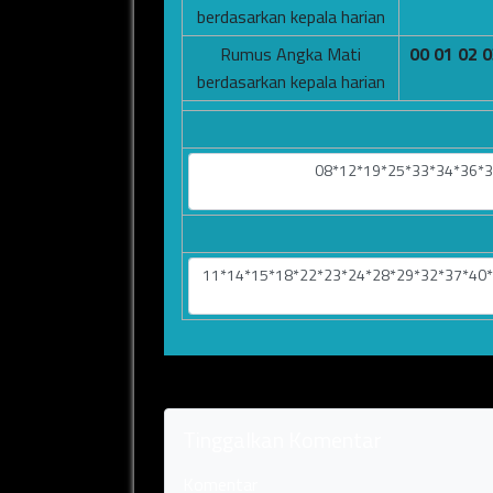
berdasarkan kepala harian
Rumus Angka Mati
00 01 02 0
berdasarkan kepala harian
Tinggalkan Komentar
Komentar