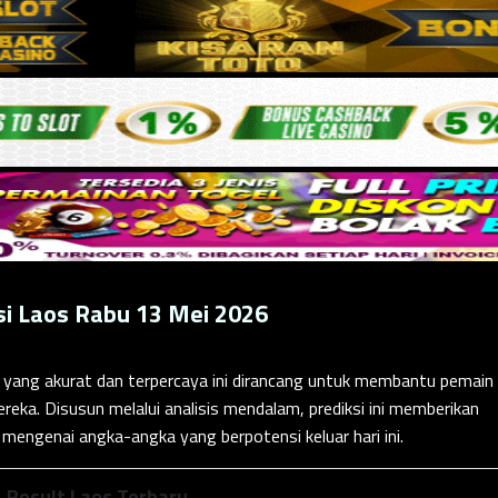
si Laos Rabu 13 Mei 2026
 yang akurat dan terpercaya ini dirancang untuk membantu pemain
ka. Disusun melalui analisis mendalam, prediksi ini memberikan
mengenai angka-angka yang berpotensi keluar hari ini.
Result Laos Terbaru