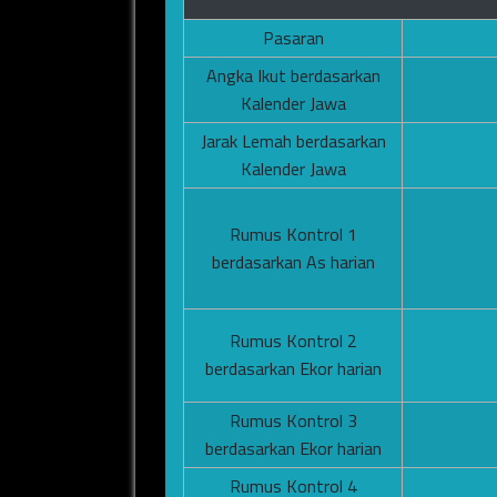
Pasaran
Angka Ikut berdasarkan
Kalender Jawa
Jarak Lemah berdasarkan
Kalender Jawa
Rumus Kontrol 1
berdasarkan As harian
Rumus Kontrol 2
berdasarkan Ekor harian
Rumus Kontrol 3
berdasarkan Ekor harian
Rumus Kontrol 4