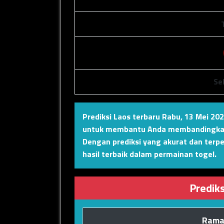
Se
Prediksi Laos terbaru Rabu, 13 Mei 20
untuk membantu Anda membandingkan
Dengan prediksi yang akurat dan ter
hasil terbaik dalam permainan togel.
Predik
Rama