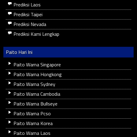
Prediksi Laos
Prediksi Taipei
Prediksi Nevada
Prediksi Kami Lengkap
Paito Hari Ini
Paito Warna Singapore
Paito Warna Hongkong
Paito Warna Sydney
Paito Warna Cambodia
Paito Warna Bullseye
Paito Warna Pcso
Paito Warna Korea
Paito Warna Laos