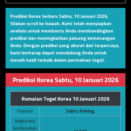
Prediksi Korea terbaru Sabtu, 10 Januari 2026
,
Silakan scroll ke bawah. Kami telah menyiapkan
analisis untuk membantu Anda membandingkan
prediksi dan meningkatkan peluang kemenangan
Anda. Dengan prediksi yang akurat dan terpercaya,
kami berharap dapat mendukung Anda untuk
meraih hasil terbaik dalam permainan togel.
Prediksi Korea Sabtu, 10 Januari 2026
Ramalan Togel Korea 10 Januari 2026
Pasaran
Sabtu Pahing
Angka Ikut
berdasarkan