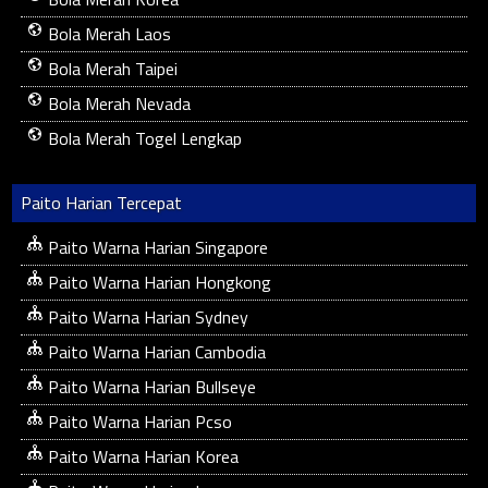
Bola Merah Laos
Bola Merah Taipei
Bola Merah Nevada
Bola Merah Togel Lengkap
Paito Harian Tercepat
Paito Warna Harian Singapore
Paito Warna Harian Hongkong
Paito Warna Harian Sydney
Paito Warna Harian Cambodia
Paito Warna Harian Bullseye
Paito Warna Harian Pcso
Paito Warna Harian Korea