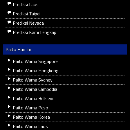
Prediksi Laos
Prediksi Taipei
Prediksi Nevada
Prediksi Kami Lengkap
Paito Hari Ini
Paito Warna Singapore
Paito Warna Hongkong
Paito Warna Sydney
Paito Warna Cambodia
Paito Warna Bullseye
Paito Warna Pcso
Paito Warna Korea
Paito Warna Laos