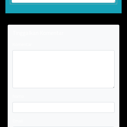
Tinggalkan Komentar
Komentar
Nama
Email