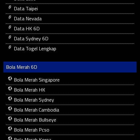
Data Taipei
Data Nevada
Data HK 6D
Data Sydney 6D
Data Togel Lengkap
Bola Merah 6D
Bola Merah Singapore
Bola Merah HK
Bola Merah Sydney
Bola Merah Cambodia
Bola Merah Bullseye
Bola Merah Pcso
Bola Merah Korea