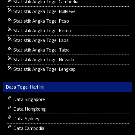
Statistik Angka Togel Cambodia
Statistik Angka Togel Bullseye
Statistik Angka Togel Pcso
Statistik Angka Togel Korea
Statistik Angka Togel Laos
Statistik Angka Togel Taipei
Statistik Angka Togel Nevada
Statistik Angka Togel Lengkap
Data Togel Hari Ini
Data Singapore
Data Hongkong
Data Sydney
Data Cambodia