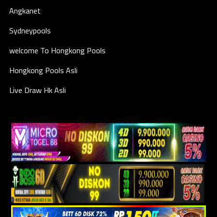
Angkanet
Sydneypools
welcome To Hongkong Pools
Hongkong Pools Asli
Live Draw Hk Asli