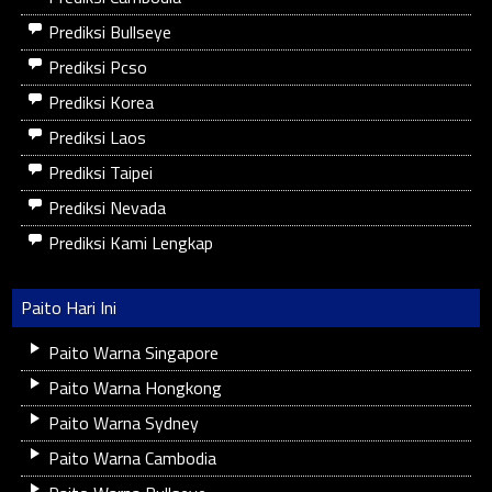
Prediksi Bullseye
Prediksi Pcso
Prediksi Korea
Prediksi Laos
Prediksi Taipei
Prediksi Nevada
Prediksi Kami Lengkap
Paito Hari Ini
Paito Warna Singapore
Paito Warna Hongkong
Paito Warna Sydney
Paito Warna Cambodia