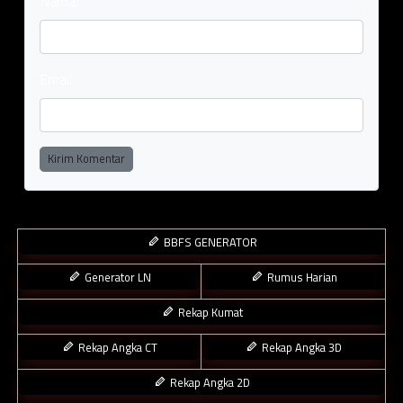
Nama
Email
Kirim Komentar
BBFS GENERATOR
Generator LN
Rumus Harian
Rekap Kumat
Rekap Angka CT
Rekap Angka 3D
Rekap Angka 2D