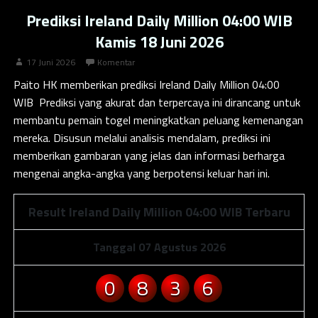
Prediksi Ireland Daily Million 04:00 WIB
Kamis 18 Juni 2026
17 Juni 2026
Komentar
Paito HK
memberikan prediksi Ireland Daily Million 04:00
WIB Prediksi yang akurat dan terpercaya ini dirancang untuk
membantu pemain togel meningkatkan peluang kemenangan
mereka. Disusun melalui analisis mendalam, prediksi ini
memberikan gambaran yang jelas dan informasi berharga
mengenai angka-angka yang berpotensi keluar hari ini.
Result Ireland Daily Million 04:00 WIB Terbaru
Tanggal 07 Agustus 2026
0
8
3
6