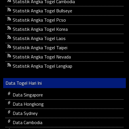
Statistik Angka Togel Cambodia
Statistik Angka Togel Bullseye
Statistik Angka Togel Pcso
Statistik Angka Togel Korea
Statistik Angka Togel Laos
Statistik Angka Togel Taipei
Statistik Angka Togel Nevada
Statistik Angka Togel Lengkap
Data Togel Hari Ini
Data Singapore
Data Hongkong
Data Sydney
Data Cambodia