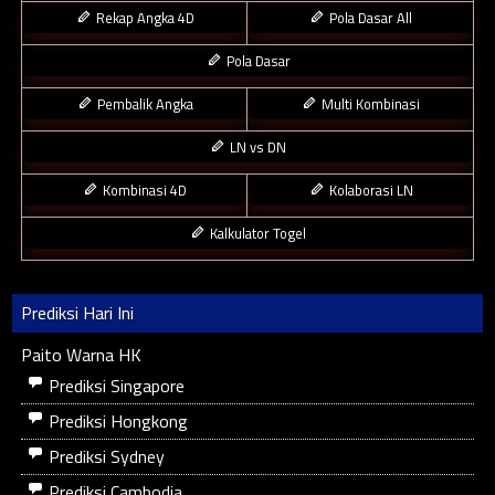
Rekap Angka 4D
Pola Dasar All
Pola Dasar
Pembalik Angka
Multi Kombinasi
LN vs DN
Kombinasi 4D
Kolaborasi LN
Kalkulator Togel
Prediksi Hari Ini
Paito Warna HK
Prediksi Singapore
Prediksi Hongkong
Prediksi Sydney
Prediksi Cambodia