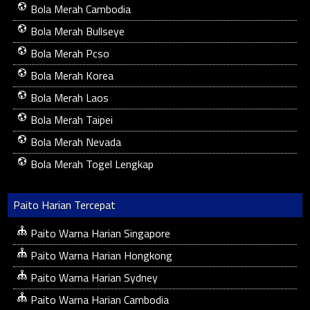
Bola Merah Cambodia
Bola Merah Bullseye
Bola Merah Pcso
Bola Merah Korea
Bola Merah Laos
Bola Merah Taipei
Bola Merah Nevada
Bola Merah Togel Lengkap
Paito Harian Tercepat
Paito Warna Harian Singapore
Paito Warna Harian Hongkong
Paito Warna Harian Sydney
Paito Warna Harian Cambodia