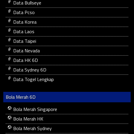
Data Bullseye
Data Pcso
Data Korea
Data Laos
Data Taipei
Data Nevada
Data HK 6D
Data Sydney 6D
Data Togel Lengkap
Bola Merah 6D
Bola Merah Singapore
Bola Merah HK
Bola Merah Sydney