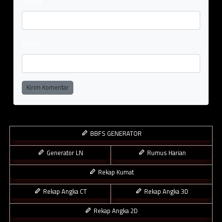
Nama
Email
Kirim Komentar
BBFS GENERATOR
Generator LN
Rumus Harian
Rekap Kumat
Rekap Angka CT
Rekap Angka 3D
Rekap Angka 2D