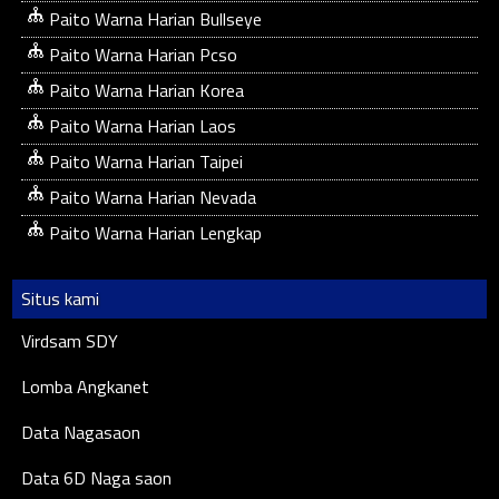
Paito Warna Harian Bullseye
Paito Warna Harian Pcso
Paito Warna Harian Korea
Paito Warna Harian Laos
Paito Warna Harian Taipei
Paito Warna Harian Nevada
Paito Warna Harian Lengkap
Situs kami
Virdsam SDY
Lomba Angkanet
Data Nagasaon
Data 6D Naga saon