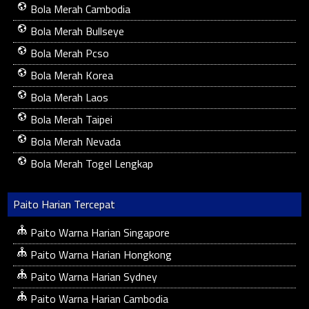
Bola Merah Cambodia
Bola Merah Bullseye
Bola Merah Pcso
Bola Merah Korea
Bola Merah Laos
Bola Merah Taipei
Bola Merah Nevada
Bola Merah Togel Lengkap
Paito Harian Tercepat
Paito Warna Harian Singapore
Paito Warna Harian Hongkong
Paito Warna Harian Sydney
Paito Warna Harian Cambodia