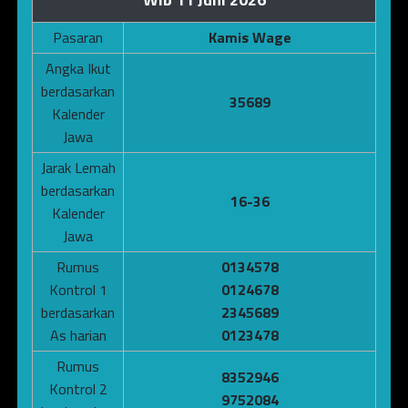
Pasaran
Kamis Wage
Angka Ikut
berdasarkan
35689
Kalender
Jawa
Jarak Lemah
berdasarkan
16-36
Kalender
Jawa
Rumus
0134578
Kontrol 1
0124678
berdasarkan
2345689
As harian
0123478
Rumus
8352946
Kontrol 2
9752084