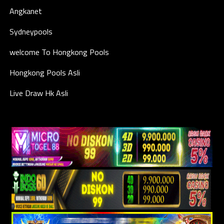
Angkanet
Sydneypools
welcome To Hongkong Pools
Hongkong Pools Asli
Live Draw Hk Asli