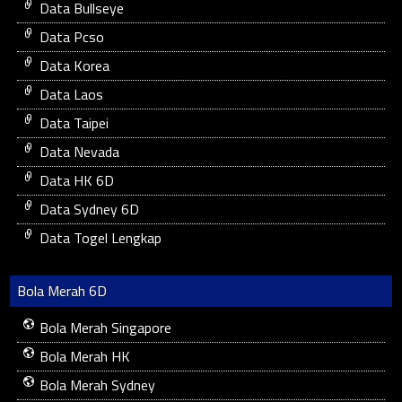
Data Bullseye
Data Pcso
Data Korea
Data Laos
Data Taipei
Data Nevada
Data HK 6D
Data Sydney 6D
Data Togel Lengkap
Bola Merah 6D
Bola Merah Singapore
Bola Merah HK
Bola Merah Sydney