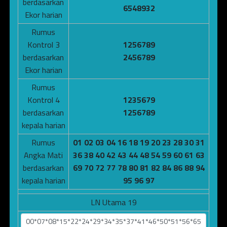
berdasarkan
6548932
Ekor harian
Rumus
Kontrol 3
1256789
berdasarkan
2456789
Ekor harian
Rumus
Kontrol 4
1235679
berdasarkan
1256789
kepala harian
Rumus
01 02 03 04 16 18 19 20 23 28 30 31
Angka Mati
36 38 40 42 43 44 48 54 59 60 61 63
berdasarkan
69 70 72 77 78 80 81 82 84 86 88 94
kepala harian
95 96 97
LN Utama 19