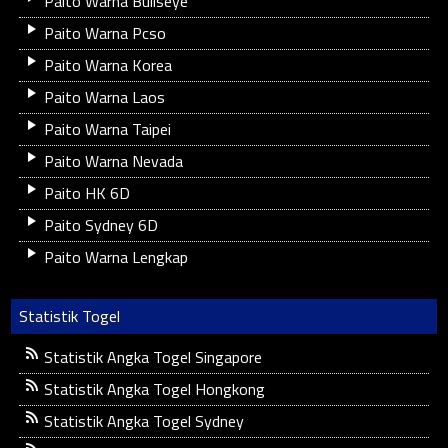
Paito Warna Bullseye
Paito Warna Pcso
Paito Warna Korea
Paito Warna Laos
Paito Warna Taipei
Paito Warna Nevada
Paito HK 6D
Paito Sydney 6D
Paito Warna Lengkap
Statistik Togel
Statistik Angka Togel Singapore
Statistik Angka Togel Hongkong
Statistik Angka Togel Sydney