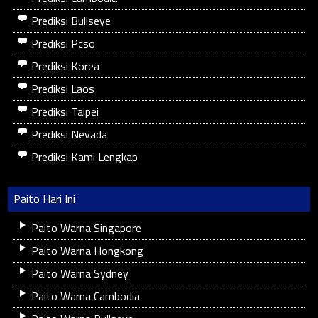
Prediksi Bullseye
Prediksi Pcso
Prediksi Korea
Prediksi Laos
Prediksi Taipei
Prediksi Nevada
Prediksi Kami Lengkap
Paito Hari Ini
Paito Warna Singapore
Paito Warna Hongkong
Paito Warna Sydney
Paito Warna Cambodia