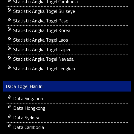
Statistik Angka Togel Cambodia
Statistik Angka Togel Bullseye
Statistik Angka Togel Pcso
Statistik Angka Togel Korea
Statistik Angka Togel Laos
Statistik Angka Togel Taipei
Statistik Angka Togel Nevada
Statistik Angka Togel Lengkap
Data Togel Hari Ini
Data Singapore
Data Hongkong
Data Sydney
Data Cambodia