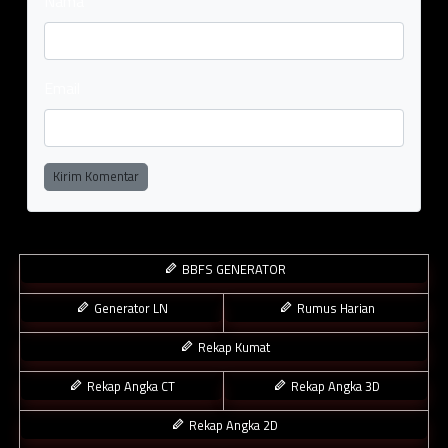
Nama
Email
Kirim Komentar
BBFS GENERATOR
Generator LN
Rumus Harian
Rekap Kumat
Rekap Angka CT
Rekap Angka 3D
Rekap Angka 2D