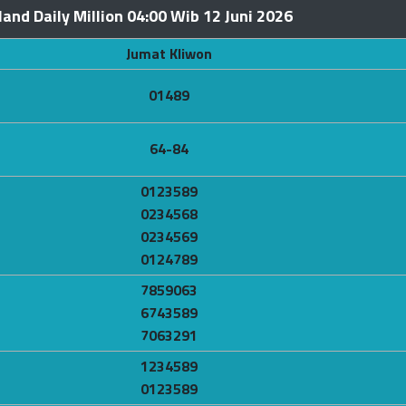
and Daily Million 04:00 Wib 12 Juni 2026
Jumat Kliwon
01489
64-84
0123589
0234568
0234569
0124789
7859063
6743589
7063291
1234589
0123589