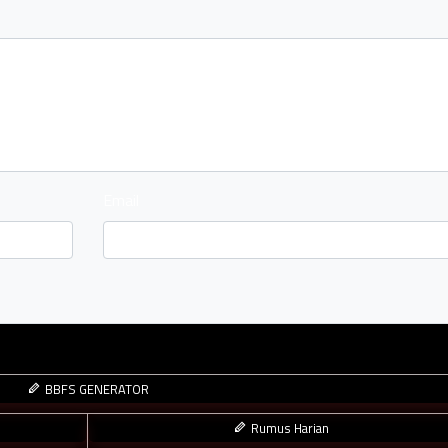
Email
BBFS GENERATOR
Rumus Harian