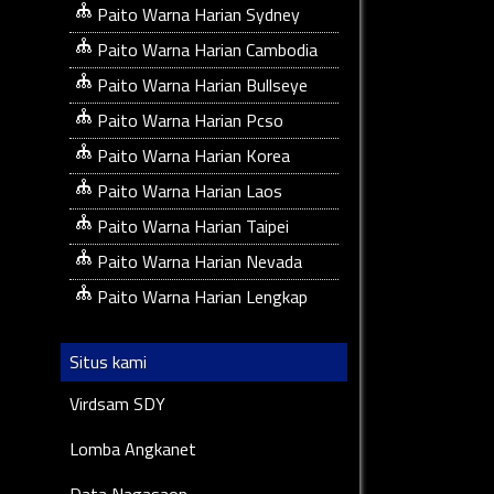
Paito Warna Harian Sydney
Paito Warna Harian Cambodia
Paito Warna Harian Bullseye
Paito Warna Harian Pcso
Paito Warna Harian Korea
Paito Warna Harian Laos
Paito Warna Harian Taipei
Paito Warna Harian Nevada
Paito Warna Harian Lengkap
Situs kami
Virdsam SDY
Lomba Angkanet
Data Nagasaon