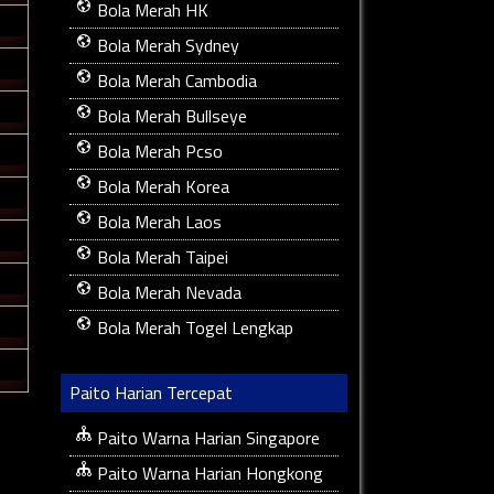
Bola Merah HK
Bola Merah Sydney
Bola Merah Cambodia
Bola Merah Bullseye
Bola Merah Pcso
Bola Merah Korea
Bola Merah Laos
Bola Merah Taipei
Bola Merah Nevada
Bola Merah Togel Lengkap
Paito Harian Tercepat
Paito Warna Harian Singapore
Paito Warna Harian Hongkong