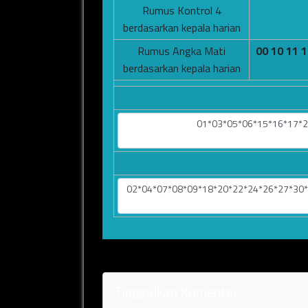
Rumus Kontrol 4
berdasarkan kepala harian
Rumus Angka Mati
00 10 11 1
berdasarkan kepala harian
Tinggalkan Komentar