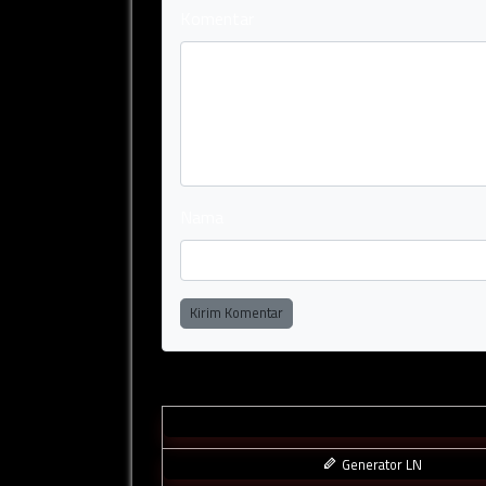
Komentar
Nama
Kirim Komentar
Generator LN