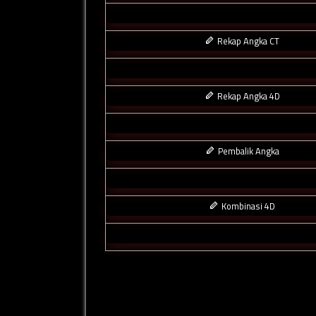
Rekap Angka CT
Rekap Angka 4D
Pembalik Angka
Kombinasi 4D