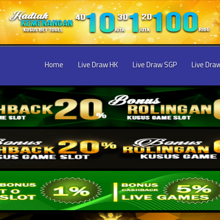
Home
Live Draw HK
Live Draw SGP
Live Dra