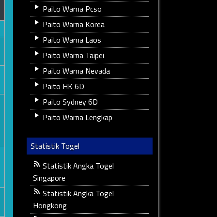
Paito Warna Pcso
Paito Warna Korea
Paito Warna Laos
Paito Warna Taipei
Paito Warna Nevada
Paito HK 6D
Paito Sydney 6D
Paito Warna Lengkap
Statistik Togel
Statistik Angka Togel
Singapore
Statistik Angka Togel
Hongkong