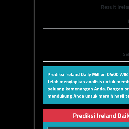
Result Irela
Se
Prediksi Ireland Daily Million 04:00 WI
telah menyiapkan analisis untuk mem
peluang kemenangan Anda. Dengan pred
mendukung Anda untuk meraih hasil te
Prediksi Ireland Dai