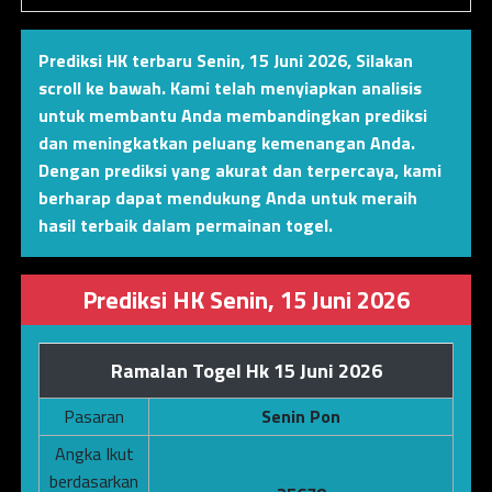
Prediksi HK terbaru Senin, 15 Juni 2026
,
Silakan
scroll ke bawah. Kami telah menyiapkan analisis
untuk membantu Anda membandingkan prediksi
dan meningkatkan peluang kemenangan Anda.
Dengan prediksi yang akurat dan terpercaya, kami
berharap dapat mendukung Anda untuk meraih
hasil terbaik dalam permainan togel.
Prediksi HK Senin, 15 Juni 2026
Ramalan Togel Hk 15 Juni 2026
Pasaran
Senin Pon
Angka Ikut
berdasarkan