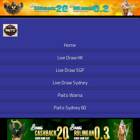
Home
Live Draw HK
Live Draw SGP
Live Draw Sydney
Paito Warna
Paito Sydney 6D