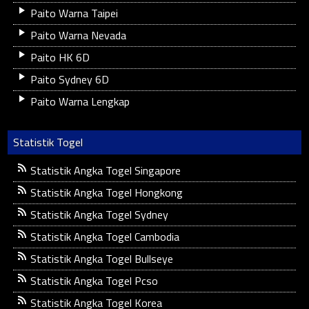
Paito Warna Taipei
Paito Warna Nevada
Paito HK 6D
Paito Sydney 6D
Paito Warna Lengkap
Statistik Togel
Statistik Angka Togel Singapore
Statistik Angka Togel Hongkong
Statistik Angka Togel Sydney
Statistik Angka Togel Cambodia
Statistik Angka Togel Bullseye
Statistik Angka Togel Pcso
Statistik Angka Togel Korea