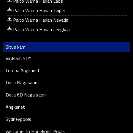
Paito Warna Harian Laos
Paito Warna Harian Taipei
Paito Warna Harian Nevada
Paito Warna Harian Lengkap
Situs kami
Virdsam SDY
Lomba Angkanet
Data Nagasaon
Data 6D Naga saon
Angkanet
Sydneypools
welcome To Hongkong Pools