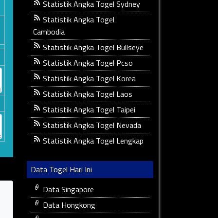
Statistik Angka Togel Sydney
Statistik Angka Togel
4
Cambodia
Statistik Angka Togel Bullseye
Statistik Angka Togel Pcso
Statistik Angka Togel Korea
Statistik Angka Togel Laos
Statistik Angka Togel Taipei
Statistik Angka Togel Nevada
Statistik Angka Togel Lengkap
Data Togel Hari Ini
Data Singapore
Data Hongkong