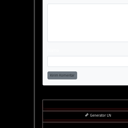
Nama
Kirim Komentar
Generator LN