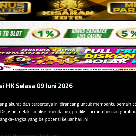
si HK Selasa 09 Juni 2026
ang akurat dan terpercaya ini dirancang untuk membantu pemain t
susun melalui analisis mendalam, prediksi ini memberikan gambar
ngka-angka yang berpotensi keluar hari ini.
esult Hongkong Terbaru