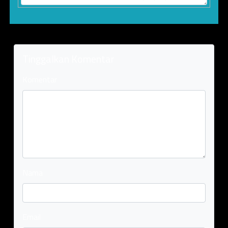
Tinggalkan Komentar
Komentar
Nama
Email