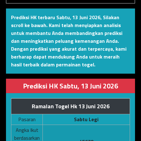
Prediksi HK terbaru Sabtu, 13 Juni 2026
,
Silakan
scroll ke bawah. Kami telah menyiapkan analisis
untuk membantu Anda membandingkan prediksi
dan meningkatkan peluang kemenangan Anda.
Dengan prediksi yang akurat dan terpercaya, kami
berharap dapat mendukung Anda untuk meraih
hasil terbaik dalam permainan togel.
Prediksi HK Sabtu, 13 Juni 2026
Ramalan Togel Hk 13 Juni 2026
Pasaran
Sabtu Legi
Angka Ikut
berdasarkan