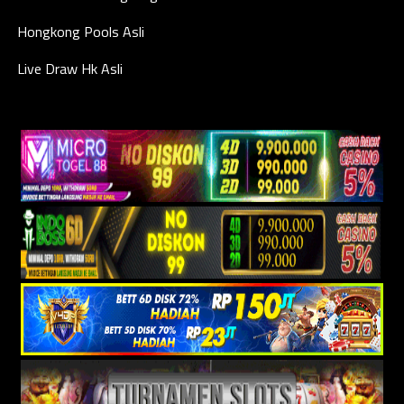
Hongkong Pools Asli
Live Draw Hk Asli