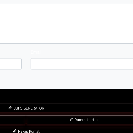
Email
BBFS GENERATOR
Rumus Harian
Rekap Kumat