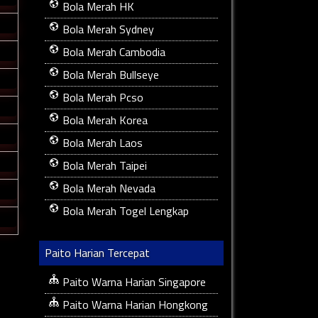
Bola Merah HK
Bola Merah Sydney
Bola Merah Cambodia
Bola Merah Bullseye
Bola Merah Pcso
Bola Merah Korea
Bola Merah Laos
Bola Merah Taipei
Bola Merah Nevada
Bola Merah Togel Lengkap
Paito Harian Tercepat
Paito Warna Harian Singapore
Paito Warna Harian Hongkong