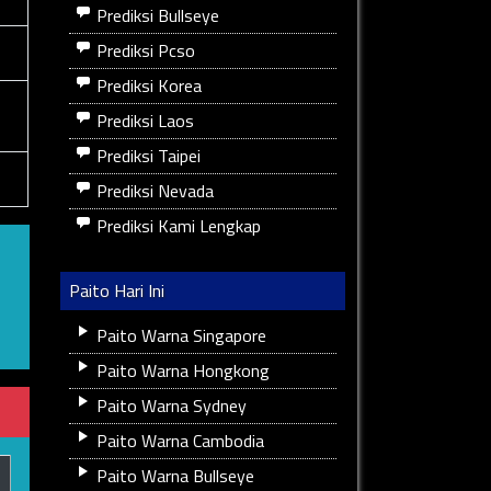
Prediksi Bullseye
Prediksi Pcso
Prediksi Korea
Prediksi Laos
Prediksi Taipei
Prediksi Nevada
Prediksi Kami Lengkap
Paito Hari Ini
Paito Warna Singapore
Paito Warna Hongkong
Paito Warna Sydney
Paito Warna Cambodia
Paito Warna Bullseye