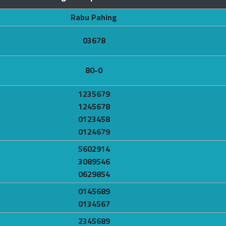
Rabu Pahing
03678
80-0
1235679
1245678
0123458
0124679
5602914
3089546
0629854
0145689
0134567
2345689