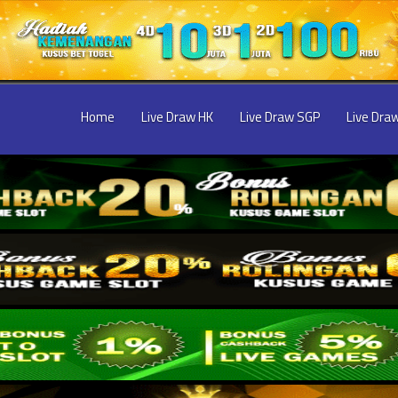
Home
Live Draw HK
Live Draw SGP
Live Dra