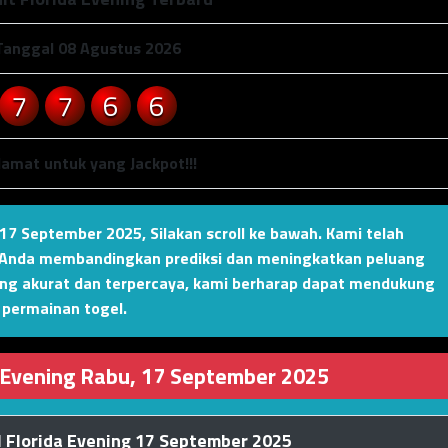
Tanggal 08 Agustus 2026
7
7
6
6
lamat untuk yang Jackpot!!!
, 17 September 2025
,
Silakan scroll ke bawah. Kami telah
 Anda membandingkan prediksi dan meningkatkan peluang
ng akurat dan terpercaya, kami berharap dapat mendukung
 permainan togel.
a Evening Rabu, 17 September 2025
 Florida Evening 17 September 2025