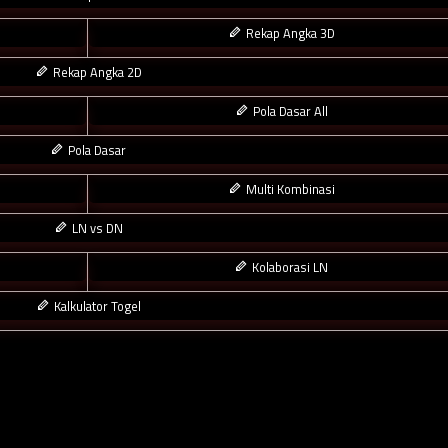
Rekap Angka 3D
Rekap Angka 2D
Pola Dasar All
Pola Dasar
Multi Kombinasi
LN vs DN
Kolaborasi LN
Kalkulator Togel