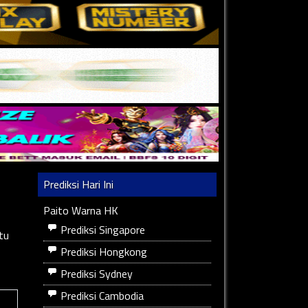
Prediksi Hari Ini
Paito Warna HK
Prediksi Singapore
tu
Prediksi Hongkong
Prediksi Sydney
Prediksi Cambodia