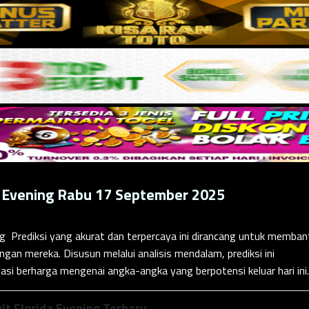
da Evening Rabu 17 September 2025
ng Prediksi yang akurat dan terpercaya ini dirancang untuk memban
an mereka. Disusun melalui analisis mendalam, prediksi ini
si berharga mengenai angka-angka yang berpotensi keluar hari ini.
lt Florida Evening Terbaru