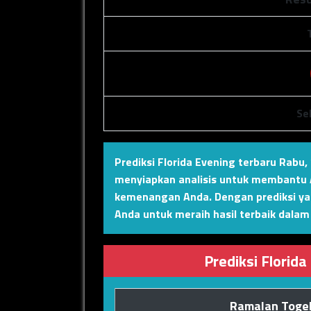
Se
Prediksi Florida Evening terbaru Rabu
menyiapkan analisis untuk membantu
kemenangan Anda. Dengan prediksi ya
Anda untuk meraih hasil terbaik dalam
Prediksi Florid
Ramalan Togel