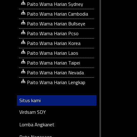
Paito Warna Harian Sydney
Paito Warna Harian Cambodia
Paito Warna Harian Bullseye
Paito Warna Harian Pcso
Paito Warna Harian Korea
Paito Warna Harian Laos
Paito Warna Harian Taipei
Paito Warna Harian Nevada
Paito Warna Harian Lengkap
Situs kami
Virdsam SDY
Lomba Angkanet
Data Nagasaon