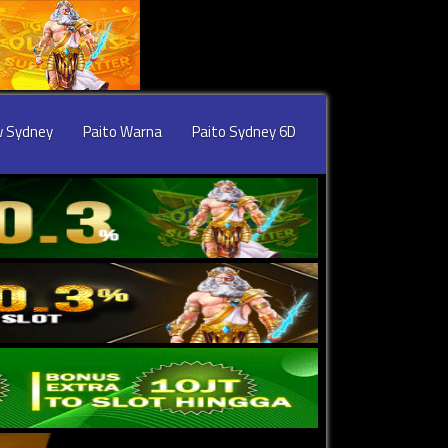
w Sydney
Paito Warna
Paito Sydney 6D