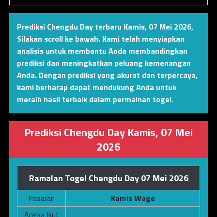
Prediksi Chengdu Day terbaru Kamis, 07 Mei 2026
,
Silakan scroll ke bawah. Kami telah menyiapkan
analisis untuk membantu Anda membandingkan
prediksi dan meningkatkan peluang kemenangan
Anda. Dengan prediksi yang akurat dan terpercaya,
kami berharap dapat mendukung Anda untuk
meraih hasil terbaik dalam permainan togel.
Prediksi Chengdu Day Kamis, 07 Mei
2026
Ramalan Togel Chengdu Day 07 Mei 2026
Pasaran
Kamis Wage
Angka Ikut