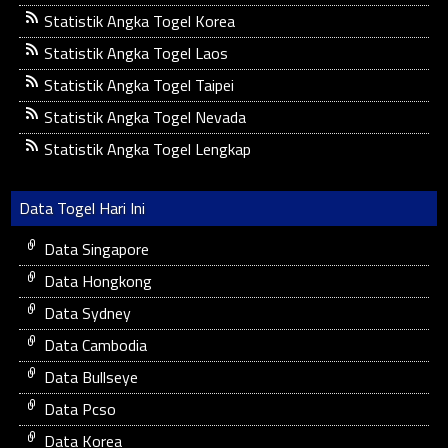
Statistik Angka Togel Korea
Statistik Angka Togel Laos
Statistik Angka Togel Taipei
Statistik Angka Togel Nevada
Statistik Angka Togel Lengkap
Data Togel Hari Ini
Data Singapore
Data Hongkong
Data Sydney
Data Cambodia
Data Bullseye
Data Pcso
Data Korea