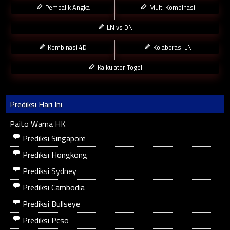
Pembalik Angka
Multi Kombinasi
LN vs DN
Kombinasi 4D
Kolaborasi LN
Kalkulator Togel
Prediksi Hari Ini
Paito Warna HK
Prediksi Singapore
Prediksi Hongkong
Prediksi Sydney
Prediksi Cambodia
Prediksi Bullseye
Prediksi Pcso