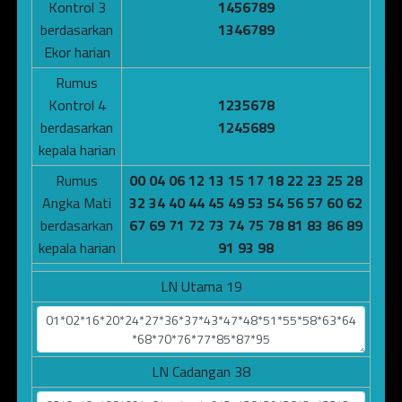
Kontrol 3
1456789
berdasarkan
1346789
Ekor harian
Rumus
Kontrol 4
1235678
berdasarkan
1245689
kepala harian
Rumus
00 04 06 12 13 15 17 18 22 23 25 28
Angka Mati
32 34 40 44 45 49 53 54 56 57 60 62
berdasarkan
67 69 71 72 73 74 75 78 81 83 86 89
kepala harian
91 93 98
LN Utama 19
LN Cadangan 38