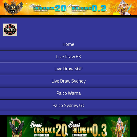
Home
Live Draw HK
Live Draw SGP
Live Draw Sydney
Paito Warna
Paito Sydney 6D