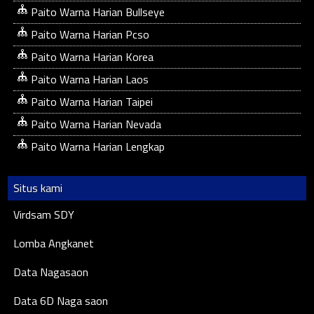
Paito Warna Harian Bullseye
Paito Warna Harian Pcso
Paito Warna Harian Korea
Paito Warna Harian Laos
Paito Warna Harian Taipei
Paito Warna Harian Nevada
Paito Warna Harian Lengkap
Situs kami
Virdsam SDY
Lomba Angkanet
Data Nagasaon
Data 6D Naga saon