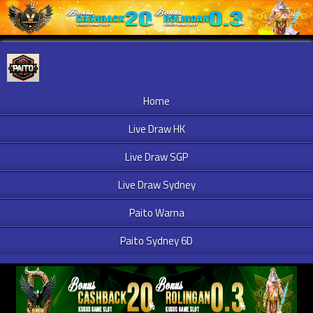
Home
Live Draw HK
Live Draw SGP
Live Draw Sydney
Paito Warna
Paito Sydney 6D