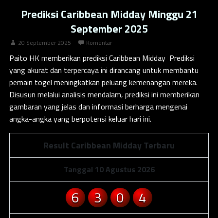
Prediksi Caribbean Midday Minggu 21
September 2025
20 September 2025
Komentar
Paito HK
memberikan prediksi Caribbean Midday Prediksi
yang akurat dan terpercaya ini dirancang untuk membantu
pemain togel meningkatkan peluang kemenangan mereka.
Disusun melalui analisis mendalam, prediksi ini memberikan
gambaran yang jelas dan informasi berharga mengenai
angka-angka yang berpotensi keluar hari ini.
Result Caribbean Midday Terbaru
Tanggal 10 Agustus 2026
6
3
0
4