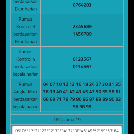
berdasarkan
0764283
Ekor harian
Rumus
Kontrol 3
2345689
berdasarkan
1456789
Ekor harian
Rumus
Kontrol 4
0123567
berdasarkan
0134567
kepala harian
Rumus
04 07 10 12 13 16 19 24 27 30 31 35
Angka Mati
36 39 40 41 42 43 45 47 50 55 58 61
berdasarkan
66 68 71 78 79 80 86 87 88 89 90 92
kepala harian
96 98 99
LN Utama 19