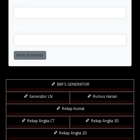
Nama
Email
Kirim Komentar
BBFS GENERATOR
Generator LN
Rumus Harian
Rekap Kumat
Rekap Angka CT
Rekap Angka 3D
Rekap Angka 2D