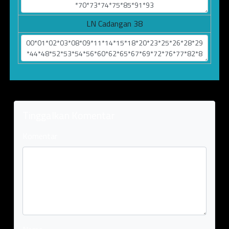
LN Cadangan 38
Tinggalkan Komentar
Komentar