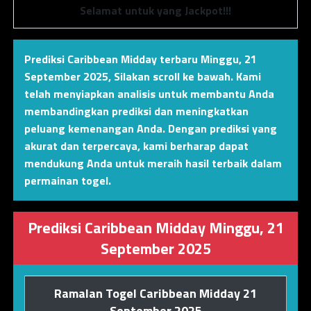
Selamat untuk yang Jackpot!!!
Prediksi Caribbean Midday terbaru Minggu, 21
September 2025
,
Silakan scroll ke bawah. Kami
telah menyiapkan analisis untuk membantu Anda
membandingkan prediksi dan meningkatkan
peluang kemenangan Anda. Dengan prediksi yang
akurat dan terpercaya, kami berharap dapat
mendukung Anda untuk meraih hasil terbaik dalam
permainan togel.
Prediksi Caribbean Midday Minggu, 21
September 2025
Ramalan Togel Caribbean Midday 21
September 2025