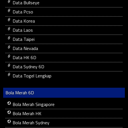
Data Bullseye
Data Pcso
Data Korea
Data Laos
Data Taipei
Data Nevada
Data HK 6D
Data Sydney 6D
Data Togel Lengkap
Bola Merah 6D
Bola Merah Singapore
Bola Merah HK
Bola Merah Sydney