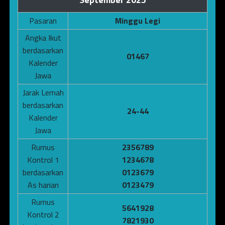
Pasaran
Minggu Legi
Angka Ikut
berdasarkan
01467
Kalender
Jawa
Jarak Lemah
berdasarkan
24-44
Kalender
Jawa
Rumus
2356789
Kontrol 1
1234678
berdasarkan
0123679
As harian
0123479
Rumus
5641928
Kontrol 2
7821930