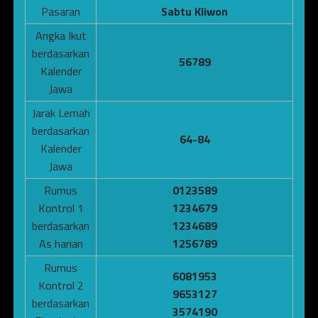
Pasaran
Sabtu Kliwon
Angka Ikut
berdasarkan
56789
Kalender
Jawa
Jarak Lemah
berdasarkan
64-84
Kalender
Jawa
Rumus
0123589
Kontrol 1
1234679
berdasarkan
1234689
As harian
1256789
Rumus
6081953
Kontrol 2
9653127
berdasarkan
3574190