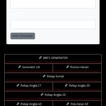
Email
Kirim Komentar
BBFS GENERATOR
Generator LN
Rumus Harian
Rekap Kumat
Rekap Angka CT
Rekap Angka 3D
Rekap Angka 2D
Rekap Angka 4D
Pola Dasar All