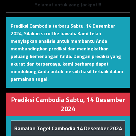
Selamat untuk yang Jackpot!!!
Prediksi Cambodia terbaru Sabtu, 14 Desember
2024
,
Silakan scroll ke bawah. Kami telah
menyiapkan analisis untuk membantu Anda
membandingkan prediksi dan meningkatkan
peluang kemenangan Anda. Dengan prediksi yang
akurat dan terpercaya, kami berharap dapat
mendukung Anda untuk meraih hasil terbaik dalam
permainan togel.
Prediksi Cambodia Sabtu, 14 Desember
2024
Ramalan Togel Cambodia 14 Desember 2024