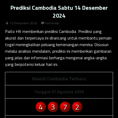
Prediksi Cambodia Sabtu 14 Desember
2024
13 Desember 2024
Komentar
Paito HK
memberikan prediksi Cambodia Prediksi yang
akurat dan terpercaya ini dirancang untuk membantu pemain
togel meningkatkan peluang kemenangan mereka. Disusun
melalui analisis mendalam, prediksi ini memberikan gambaran
yang jelas dan informasi berharga mengenai angka-angka
yang berpotensi keluar hari ini.
Result Cambodia Terbaru
Tanggal 07 Agustus 2026
4
3
7
2