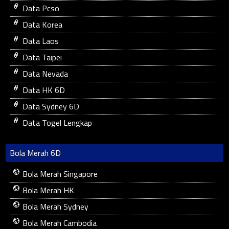
Data Pcso
Data Korea
Data Laos
Data Taipei
Data Nevada
Data HK 6D
Data Sydney 6D
Data Togel Lengkap
Bola Merah 6D
Bola Merah Singapore
Bola Merah HK
Bola Merah Sydney
Bola Merah Cambodia