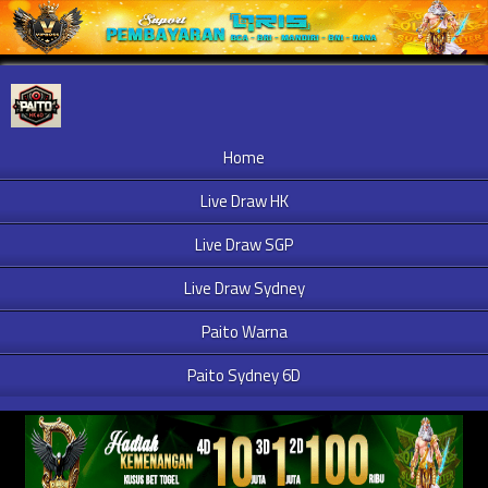
Home
Live Draw HK
Live Draw SGP
Live Draw Sydney
Paito Warna
Paito Sydney 6D