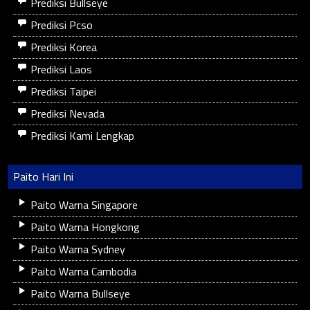
Prediksi Bullseye
Prediksi Pcso
Prediksi Korea
Prediksi Laos
Prediksi Taipei
Prediksi Nevada
Prediksi Kami Lengkap
Paito Hari Ini
Paito Warna Singapore
Paito Warna Hongkong
Paito Warna Sydney
Paito Warna Cambodia
Paito Warna Bullseye