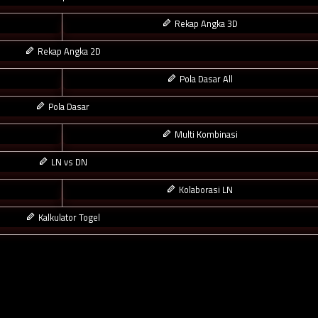
Rekap Angka 3D
Rekap Angka 2D
Pola Dasar All
Pola Dasar
Multi Kombinasi
LN vs DN
Kolaborasi LN
Kalkulator Togel