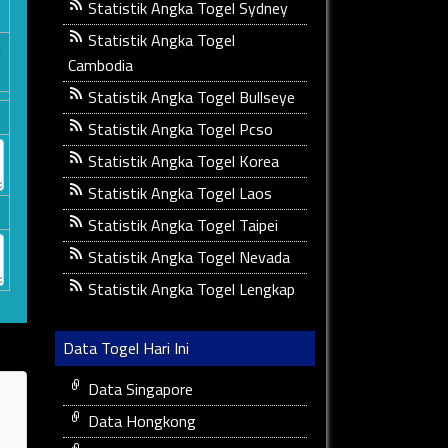
Statistik Angka Togel Sydney
Statistik Angka Togel
0
Cambodia
Statistik Angka Togel Bullseye
Statistik Angka Togel Pcso
Statistik Angka Togel Korea
Statistik Angka Togel Laos
Statistik Angka Togel Taipei
Statistik Angka Togel Nevada
Statistik Angka Togel Lengkap
Data Togel Hari Ini
Data Singapore
Data Hongkong