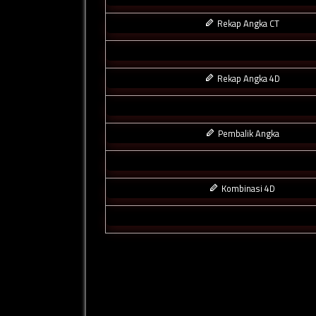
Rekap Angka CT
Rekap Angka 4D
Pembalik Angka
Kombinasi 4D