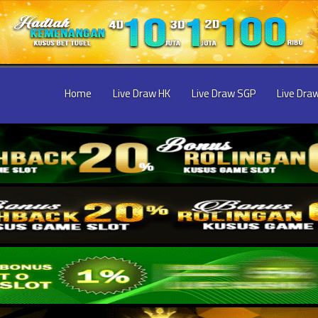
Home
Live Draw HK
Live Draw SGP
Live Dra