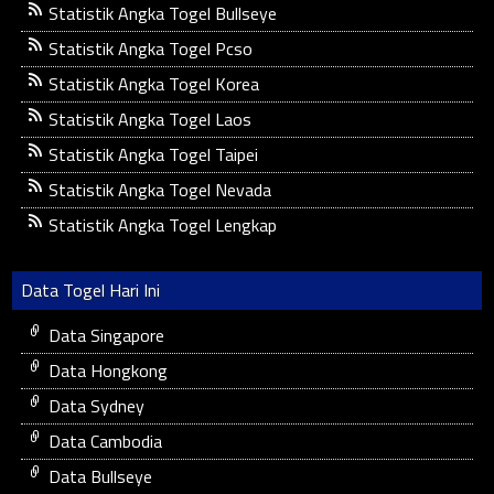
Statistik Angka Togel Bullseye
Statistik Angka Togel Pcso
Statistik Angka Togel Korea
Statistik Angka Togel Laos
Statistik Angka Togel Taipei
Statistik Angka Togel Nevada
Statistik Angka Togel Lengkap
Data Togel Hari Ini
Data Singapore
Data Hongkong
Data Sydney
Data Cambodia
Data Bullseye