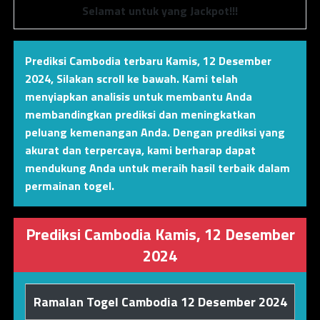
Selamat untuk yang Jackpot!!!
Prediksi Cambodia terbaru Kamis, 12 Desember
2024
,
Silakan scroll ke bawah. Kami telah
menyiapkan analisis untuk membantu Anda
membandingkan prediksi dan meningkatkan
peluang kemenangan Anda. Dengan prediksi yang
akurat dan terpercaya, kami berharap dapat
mendukung Anda untuk meraih hasil terbaik dalam
permainan togel.
Prediksi Cambodia Kamis, 12 Desember
2024
Ramalan Togel Cambodia 12 Desember 2024