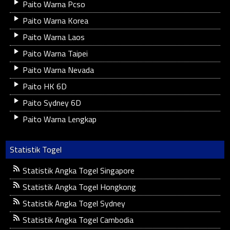
Paito Warna Pcso
Paito Warna Korea
Paito Warna Laos
Paito Warna Taipei
Paito Warna Nevada
Paito HK 6D
Paito Sydney 6D
Paito Warna Lengkap
Statistik Togel
Statistik Angka Togel Singapore
Statistik Angka Togel Hongkong
Statistik Angka Togel Sydney
Statistik Angka Togel Cambodia