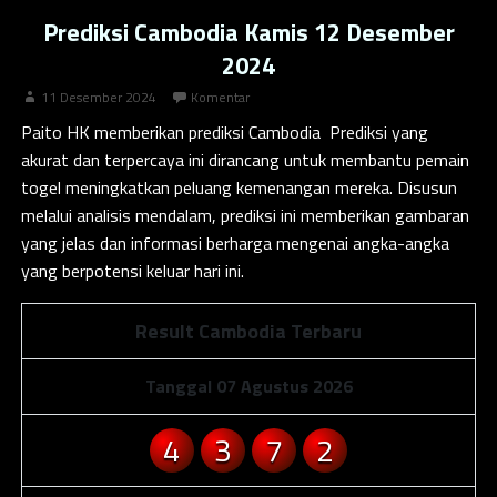
Prediksi Cambodia Kamis 12 Desember
2024
11 Desember 2024
Komentar
Paito HK
memberikan prediksi Cambodia Prediksi yang
akurat dan terpercaya ini dirancang untuk membantu pemain
togel meningkatkan peluang kemenangan mereka. Disusun
melalui analisis mendalam, prediksi ini memberikan gambaran
yang jelas dan informasi berharga mengenai angka-angka
yang berpotensi keluar hari ini.
Result Cambodia Terbaru
Tanggal 07 Agustus 2026
4
3
7
2