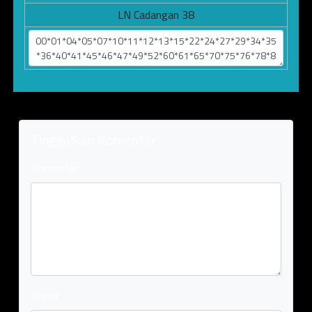
LN Cadangan 38
Tinggalkan Komentar
Komentar
Nama