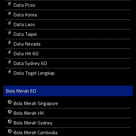
Data Pcso
Data Korea
Data Laos
Data Taipei
Data Nevada
Data HK 6D
Data Sydney 6D
Data Togel Lengkap
Bola Merah 6D
Bola Merah Singapore
Bola Merah HK
Bola Merah Sydney
Bola Merah Cambodia