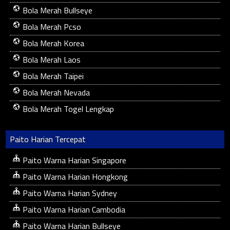
Bola Merah Bullseye
Bola Merah Pcso
Bola Merah Korea
Bola Merah Laos
Bola Merah Taipei
Bola Merah Nevada
Bola Merah Togel Lengkap
Paito Harian Tercepat
Paito Warna Harian Singapore
Paito Warna Harian Hongkong
Paito Warna Harian Sydney
Paito Warna Harian Cambodia
Paito Warna Harian Bullseye