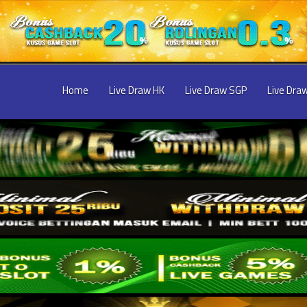
Home
Live Draw HK
Live Draw SGP
Live Dra