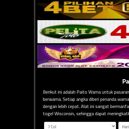
Pa
Berikut ini adalah
Paito Warna untuk pasara
berwarna. Setiap angka diberi penanda war
dengan lebih cepat. Alat ini sangat bermanf
togel Wisconsin, sehingga dapat meningkat