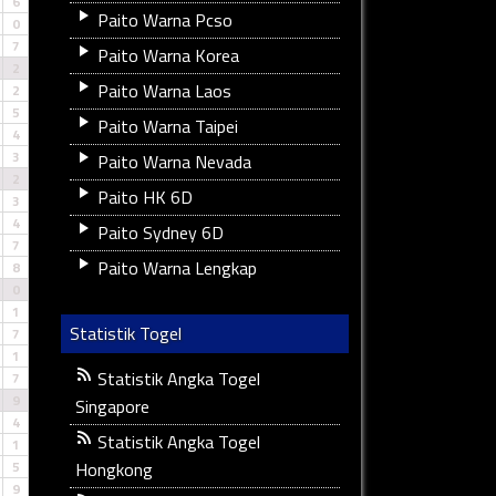
6
Paito Warna Pcso
0
7
Paito Warna Korea
2
Paito Warna Laos
2
5
Paito Warna Taipei
4
3
Paito Warna Nevada
2
Paito HK 6D
3
4
Paito Sydney 6D
7
Paito Warna Lengkap
8
0
1
Statistik Togel
7
1
Statistik Angka Togel
7
9
Singapore
4
Statistik Angka Togel
1
5
Hongkong
9