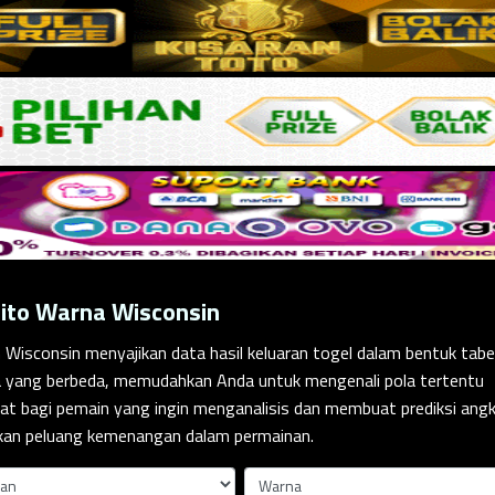
ito Warna Wisconsin
n Wisconsin
menyajikan data hasil keluaran togel dalam bentuk tabe
na yang berbeda, memudahkan Anda untuk mengenali pola tertentu
aat bagi pemain yang ingin menganalisis dan membuat prediksi ang
kan peluang kemenangan dalam permainan.