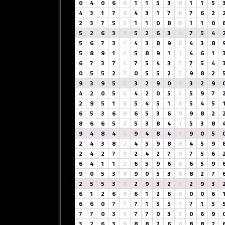
0
4
0
6
6
1
1
5
3
8
1
1
5
4
3
1
7
8
4
3
1
7
8
7
6
2
2
3
7
5
3
1
1
0
8
8
1
1
0
5
2
6
3
9
5
2
6
3
9
7
5
4
5
6
7
3
1
4
3
8
9
8
4
3
8
5
8
9
1
1
5
8
9
1
1
4
6
1
6
7
3
7
1
7
5
4
3
7
7
5
4
0
5
5
2
7
0
5
5
2
7
9
8
2
9
3
9
5
5
3
2
9
0
9
3
2
9
4
2
0
5
5
4
2
0
5
5
5
9
7
2
9
5
1
6
5
4
5
1
6
5
4
5
6
5
3
6
9
6
5
3
6
9
9
8
2
8
6
6
5
2
5
3
8
4
3
5
3
8
9
4
8
4
3
9
4
8
4
3
9
0
5
2
4
3
8
2
4
5
9
8
8
4
5
9
2
4
2
7
9
2
4
2
7
9
7
5
6
6
4
1
1
2
6
5
9
6
6
6
5
9
9
0
5
3
8
9
0
5
3
8
8
2
7
2
5
5
3
8
2
9
3
2
5
2
9
3
6
1
2
6
8
6
1
2
6
8
0
0
6
6
6
0
7
7
7
1
5
5
1
7
1
5
7
7
0
3
3
7
7
0
3
3
0
6
9
3
2
6
3
9
8
8
2
6
8
8
8
2