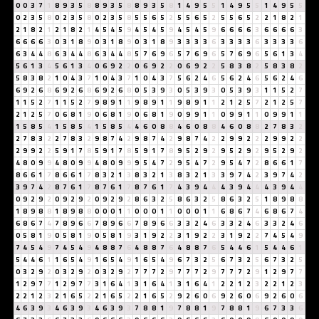
0
0
3
7
1
8
9
3
5
8
8
9
3
5
8
8
9
3
5
8
1
4
9
5
5
1
4
9
5
5
1
4
9
5
5
0
2
3
5
8
0
2
3
5
8
0
2
3
5
8
5
5
6
5
2
5
5
6
5
2
5
5
6
5
2
2
1
8
2
1
2
1
8
2
1
2
1
8
2
1
4
5
4
5
9
4
5
4
5
9
4
5
4
5
9
6
6
6
6
3
6
6
6
6
3
6
6
6
6
3
0
3
1
8
9
0
3
1
8
9
0
3
1
8
9
3
3
3
3
6
3
3
3
3
6
3
3
3
3
6
6
3
4
4
8
6
3
4
4
8
6
3
4
4
8
5
7
6
9
6
5
7
6
9
6
5
7
6
9
6
5
6
1
3
4
5
6
1
3
4
5
6
1
3
4
0
6
9
2
2
0
6
9
2
2
0
6
9
2
2
5
8
3
8
2
5
8
3
8
2
5
8
3
8
2
1
0
4
3
7
1
0
4
3
7
1
0
4
3
7
5
6
2
4
6
5
6
2
4
6
5
6
2
4
6
6
9
2
6
8
6
9
2
6
8
6
9
2
6
8
0
5
3
9
3
0
5
3
9
3
0
5
3
9
3
1
1
5
2
7
1
1
5
2
7
1
1
5
2
7
9
8
9
1
1
9
8
9
1
1
9
8
9
1
1
2
1
2
5
7
2
1
2
5
7
2
1
2
5
7
0
6
8
1
9
0
6
8
1
9
0
6
8
1
9
0
9
9
1
1
0
9
9
1
1
0
9
9
1
1
1
5
8
5
4
1
5
8
5
4
1
5
8
5
4
4
6
0
8
8
4
6
0
8
8
4
6
0
8
8
2
7
8
3
2
2
7
8
3
2
2
7
8
3
2
9
8
7
4
2
9
8
7
4
2
9
8
7
4
2
2
9
9
2
2
2
9
9
2
2
2
9
9
2
2
5
9
1
7
8
5
9
1
7
8
5
9
1
7
8
9
5
2
9
2
9
5
2
9
2
9
5
2
9
2
4
8
0
9
9
4
8
0
9
9
4
8
0
9
9
9
5
4
7
2
9
5
4
7
2
9
5
4
7
2
8
6
6
1
7
8
6
6
1
7
8
6
6
1
7
8
3
2
1
3
8
3
2
1
3
8
3
2
1
3
3
9
7
4
2
3
9
7
4
2
3
9
7
4
2
8
7
6
1
7
8
7
6
1
7
8
7
6
1
7
4
3
9
4
4
4
3
9
4
4
4
3
9
4
4
0
9
2
9
2
0
9
2
9
2
0
9
2
9
2
8
6
3
2
5
8
6
3
2
5
8
6
3
2
5
1
8
9
8
8
1
8
9
8
8
1
8
9
8
8
0
0
0
1
1
0
0
0
1
1
0
0
0
1
1
6
8
6
7
4
6
8
6
7
4
6
8
6
7
4
7
8
9
6
6
7
8
9
6
6
7
8
9
6
6
3
3
2
4
6
3
3
2
4
6
3
3
2
4
6
0
5
8
1
9
0
5
8
1
9
0
5
8
1
9
3
1
9
2
2
3
1
9
2
2
3
1
9
2
2
7
4
5
4
9
7
4
5
4
9
7
4
5
4
9
4
8
8
7
6
4
8
8
7
6
4
8
8
7
6
5
4
4
6
1
5
4
4
6
1
5
4
4
6
1
1
6
5
4
9
1
6
5
4
9
1
6
5
4
9
6
7
3
2
5
6
7
3
2
5
6
7
3
2
5
0
3
2
9
2
0
3
2
9
2
0
3
2
9
2
7
7
7
2
9
7
7
7
2
9
7
7
7
2
9
1
2
9
7
7
1
2
9
7
7
1
2
9
7
7
3
1
6
4
1
3
1
6
4
1
3
1
6
4
1
2
2
1
2
3
2
2
1
2
3
2
2
1
2
3
2
1
6
5
2
2
1
6
5
2
2
1
6
5
2
9
2
6
0
6
9
2
6
0
6
9
2
6
0
6
4
6
3
9
3
4
6
3
9
3
4
6
3
9
3
7
8
8
1
9
7
8
8
1
9
7
8
8
1
9
6
7
3
3
6