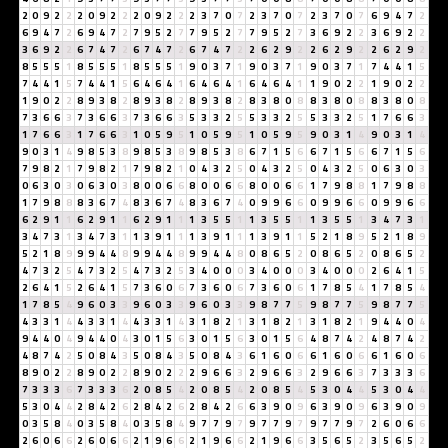
2
0
9
2
2
2
0
9
2
2
2
0
9
2
2
2
3
7
0
7
2
3
7
0
7
2
3
7
0
7
6
9
4
7
2
6
9
4
7
2
6
9
4
7
2
7
9
5
2
7
7
9
5
2
7
7
9
5
2
7
3
6
9
2
2
3
6
9
2
2
3
6
9
2
2
6
7
4
7
2
6
7
4
7
2
6
7
4
7
2
2
6
2
9
2
2
6
2
9
2
2
6
2
9
2
8
5
5
5
1
8
5
5
5
1
8
5
5
5
1
9
0
3
7
1
9
0
3
7
1
9
0
3
7
1
7
4
4
1
5
7
4
4
1
5
7
4
4
1
5
6
4
6
4
1
6
4
6
4
1
6
4
6
4
1
1
9
0
2
2
1
9
0
2
2
1
9
0
2
2
8
9
3
8
2
8
9
3
8
2
8
9
3
8
2
8
3
8
0
8
8
3
8
0
8
8
3
8
0
8
7
3
6
6
3
7
3
6
6
3
7
3
6
6
3
5
3
3
2
5
5
3
3
2
5
5
3
3
2
5
1
7
6
6
3
1
7
6
6
3
1
7
6
6
3
1
0
5
9
5
1
0
5
9
5
1
0
5
9
5
9
0
3
1
4
9
0
3
1
4
9
0
3
1
4
9
8
5
3
8
9
8
5
3
8
9
8
5
3
8
6
7
1
5
6
6
7
1
5
6
6
7
1
5
6
7
9
8
2
1
7
9
8
2
1
7
9
8
2
1
0
4
3
2
5
0
4
3
2
5
0
4
3
2
5
0
6
3
0
3
0
6
3
0
3
0
6
3
0
3
8
0
0
6
6
8
0
0
6
6
8
0
0
6
6
1
7
9
8
8
1
7
9
8
8
1
7
9
8
8
8
3
6
7
4
8
3
6
7
4
8
3
6
7
4
0
9
9
6
6
0
9
9
6
6
0
9
9
6
6
6
2
9
1
1
6
2
9
1
1
6
2
9
1
1
1
3
5
5
1
1
3
5
5
1
1
3
5
5
1
3
4
7
3
1
3
4
7
3
1
3
4
7
3
1
1
3
9
1
1
1
3
9
1
1
1
3
9
1
1
5
2
1
8
9
5
2
1
8
9
5
2
1
8
9
9
9
4
4
8
9
9
4
4
8
9
9
4
4
8
0
8
6
5
2
0
8
6
5
2
0
8
6
5
2
4
7
3
2
5
4
7
3
2
5
4
7
3
2
5
3
4
0
0
0
3
4
0
0
0
3
4
0
0
0
2
6
4
1
5
2
6
4
1
5
2
6
4
1
5
7
3
6
0
6
7
3
6
0
6
7
3
6
0
6
1
7
8
5
4
1
7
8
5
4
1
7
8
5
4
9
6
0
3
3
9
6
0
3
3
9
6
0
3
3
9
8
7
7
5
9
8
7
7
5
9
8
7
7
5
4
3
3
1
4
4
3
3
1
4
4
3
3
1
4
3
1
8
2
1
3
1
8
2
1
3
1
8
2
1
9
4
4
0
4
9
4
4
0
4
9
4
4
0
4
3
0
1
5
6
3
0
1
5
6
3
0
1
5
6
4
8
7
4
2
4
8
7
4
2
4
8
7
4
2
5
0
8
4
3
5
0
8
4
3
5
0
8
4
3
6
1
6
0
6
6
1
6
0
6
6
1
6
0
6
8
9
0
2
2
8
9
0
2
2
8
9
0
2
2
2
9
6
6
3
2
9
6
6
3
2
9
6
6
3
7
3
3
3
6
7
3
3
3
6
7
3
3
3
6
2
0
8
5
4
2
0
8
5
4
2
0
8
5
4
5
3
0
4
4
5
3
0
4
4
5
3
0
4
4
2
8
4
2
6
2
8
4
2
6
2
8
4
2
6
6
3
9
0
9
6
3
9
0
9
6
3
9
0
9
0
3
5
8
4
0
3
5
8
4
0
3
5
8
4
9
7
7
9
7
9
7
7
9
7
9
7
7
9
7
2
6
0
6
6
2
6
0
6
6
2
6
0
6
6
2
1
9
6
6
2
1
9
6
6
2
1
9
6
6
3
5
6
5
2
3
5
6
5
2