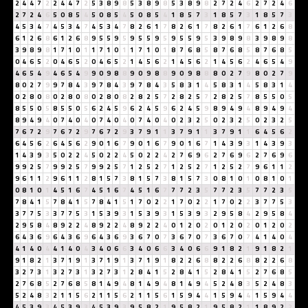
2
4
4
7
2
2
4
4
7
2
5
3
8
9
8
5
3
8
9
8
5
3
8
9
8
2
7
2
4
6
2
7
2
4
6
2
7
2
4
6
5
0
8
5
4
5
0
8
5
4
5
0
8
5
4
1
8
5
7
3
1
8
5
7
3
1
8
5
7
3
4
5
3
4
7
4
5
3
4
7
4
5
3
4
7
8
2
6
1
7
8
2
6
1
7
8
2
6
1
7
6
1
2
6
8
6
1
2
6
8
6
1
2
6
8
9
5
5
9
5
9
5
5
9
5
9
5
5
9
5
3
9
8
9
8
3
9
8
9
8
3
9
8
9
8
1
7
1
0
1
1
7
1
0
1
1
7
1
0
1
8
7
6
8
5
8
7
6
8
5
8
7
6
8
5
0
4
6
5
2
0
4
6
5
2
0
4
6
5
2
1
4
5
6
2
1
4
5
6
2
1
4
5
6
2
4
6
5
4
9
4
6
5
4
9
4
6
5
4
9
9
0
9
8
8
9
0
9
8
8
9
0
9
8
8
8
0
2
7
9
8
0
2
7
9
8
0
2
7
9
9
7
8
4
3
9
7
8
4
3
9
7
8
4
3
5
8
3
1
4
5
8
3
1
4
5
8
3
1
4
0
2
8
0
8
0
2
8
0
8
0
2
8
0
8
2
8
2
5
7
2
8
2
5
7
2
8
2
5
7
8
5
5
0
5
8
5
5
0
5
8
5
5
0
5
6
2
4
5
9
6
2
4
5
9
6
2
4
5
9
8
9
4
9
4
8
9
4
9
4
8
9
4
9
4
0
7
4
0
4
0
7
4
0
4
0
7
4
0
4
0
2
3
2
5
0
2
3
2
5
0
2
3
2
5
7
6
7
2
9
7
6
7
2
9
7
6
7
2
9
3
7
9
1
1
3
7
9
1
1
3
7
9
1
1
6
4
5
6
2
6
4
5
6
2
6
4
5
6
2
9
0
1
6
7
9
0
1
6
7
9
0
1
6
7
1
4
3
9
3
1
4
3
9
3
1
4
3
9
3
5
0
2
2
4
5
0
2
2
4
5
0
2
2
4
2
7
6
9
6
2
7
6
9
6
2
7
6
9
6
9
9
2
5
7
9
9
2
5
7
9
9
2
5
7
1
2
5
2
7
1
2
5
2
7
1
2
5
2
7
9
6
1
1
2
9
6
1
1
2
9
6
1
1
2
8
1
5
7
3
8
1
5
7
3
8
1
5
7
3
0
8
1
0
1
0
8
1
0
1
0
8
1
0
1
4
5
1
6
7
4
5
1
6
7
4
5
1
6
7
7
7
2
3
5
7
7
2
3
5
7
7
2
3
5
7
8
4
1
5
7
8
4
1
5
7
8
4
1
5
1
7
0
2
2
1
7
0
2
2
1
7
0
2
2
3
7
7
5
3
3
7
7
5
3
3
7
7
5
3
1
5
3
9
3
1
5
3
9
3
1
5
3
9
3
2
9
5
8
4
2
9
5
8
4
2
9
5
8
4
8
9
2
2
4
8
9
2
2
4
8
9
2
2
4
0
1
2
0
2
0
1
2
0
2
0
1
2
0
2
6
4
3
6
9
6
4
3
6
9
6
4
3
6
9
3
6
7
0
7
3
6
7
0
7
3
6
7
0
7
4
1
4
0
4
4
1
4
0
4
4
1
4
0
4
3
4
0
6
6
3
4
0
6
6
3
4
0
6
6
9
1
8
2
1
9
1
8
2
1
9
1
8
2
1
3
7
1
9
1
3
7
1
9
1
3
7
1
9
1
8
2
2
6
8
8
2
2
6
8
8
2
2
6
8
3
2
7
3
1
3
2
7
3
1
3
2
7
3
1
2
8
4
1
5
2
8
4
1
5
2
8
4
1
5
2
7
6
8
5
2
7
6
8
5
2
7
6
8
5
8
1
4
9
4
8
1
4
9
4
8
1
4
9
4
5
2
4
8
3
5
2
4
8
3
5
2
4
8
3
2
1
1
5
6
2
1
1
5
6
2
1
1
5
6
1
5
9
4
4
1
5
9
4
4
1
5
9
4
4
4
5
3
9
3
4
5
3
9
3
4
5
3
9
3
9
5
8
2
1
9
5
8
2
1
9
5
8
2
1
1
8
9
2
2