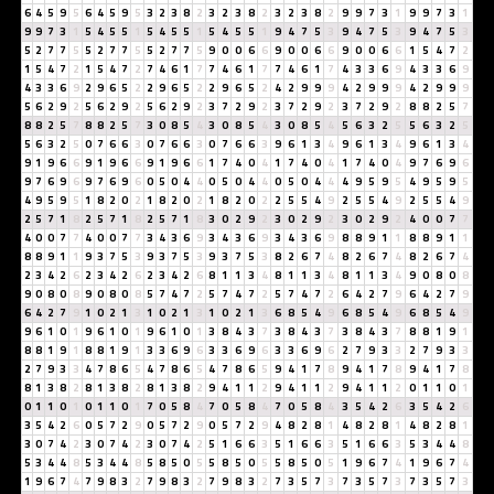
6
4
5
9
5
6
4
5
9
5
3
2
3
8
2
3
2
3
8
2
3
2
3
8
2
9
9
7
3
1
9
9
7
3
1
9
9
7
3
1
5
4
5
5
1
5
4
5
5
1
5
4
5
5
1
9
4
7
5
3
9
4
7
5
3
9
4
7
5
3
5
2
7
7
5
5
2
7
7
5
5
2
7
7
5
9
0
0
6
6
9
0
0
6
6
9
0
0
6
6
1
5
4
7
2
1
5
4
7
2
1
5
4
7
2
7
4
6
1
7
7
4
6
1
7
7
4
6
1
7
4
3
3
6
9
4
3
3
6
9
4
3
3
6
9
2
9
6
5
2
2
9
6
5
2
2
9
6
5
2
4
2
9
9
9
4
2
9
9
9
4
2
9
9
9
5
6
2
9
2
5
6
2
9
2
5
6
2
9
2
3
7
2
9
2
3
7
2
9
2
3
7
2
9
2
8
8
2
5
7
8
8
2
5
7
8
8
2
5
7
3
0
8
5
4
3
0
8
5
4
3
0
8
5
4
5
6
3
2
5
5
6
3
2
5
5
6
3
2
5
0
7
6
6
3
0
7
6
6
3
0
7
6
6
3
9
6
1
3
4
9
6
1
3
4
9
6
1
3
4
9
1
9
6
6
9
1
9
6
6
9
1
9
6
6
1
7
4
0
4
1
7
4
0
4
1
7
4
0
4
9
7
6
9
6
9
7
6
9
6
9
7
6
9
6
0
5
0
4
4
0
5
0
4
4
0
5
0
4
4
4
9
5
9
5
4
9
5
9
5
4
9
5
9
5
1
8
2
0
2
1
8
2
0
2
1
8
2
0
2
2
5
5
4
9
2
5
5
4
9
2
5
5
4
9
2
5
7
1
8
2
5
7
1
8
2
5
7
1
8
3
0
2
9
2
3
0
2
9
2
3
0
2
9
2
4
0
0
7
7
4
0
0
7
7
4
0
0
7
7
3
4
3
6
9
3
4
3
6
9
3
4
3
6
9
8
8
9
1
1
8
8
9
1
1
8
8
9
1
1
9
3
7
5
3
9
3
7
5
3
9
3
7
5
3
8
2
6
7
4
8
2
6
7
4
8
2
6
7
4
2
3
4
2
6
2
3
4
2
6
2
3
4
2
6
8
1
1
3
4
8
1
1
3
4
8
1
1
3
4
9
0
8
0
8
9
0
8
0
8
9
0
8
0
8
5
7
4
7
2
5
7
4
7
2
5
7
4
7
2
6
4
2
7
9
6
4
2
7
9
6
4
2
7
9
1
0
2
1
3
1
0
2
1
3
1
0
2
1
3
6
8
5
4
9
6
8
5
4
9
6
8
5
4
9
9
6
1
0
1
9
6
1
0
1
9
6
1
0
1
3
8
4
3
7
3
8
4
3
7
3
8
4
3
7
8
8
1
9
1
8
8
1
9
1
8
8
1
9
1
3
3
6
9
6
3
3
6
9
6
3
3
6
9
6
2
7
9
3
3
2
7
9
3
3
2
7
9
3
3
4
7
8
6
5
4
7
8
6
5
4
7
8
6
5
9
4
1
7
8
9
4
1
7
8
9
4
1
7
8
8
1
3
8
2
8
1
3
8
2
8
1
3
8
2
9
4
1
1
2
9
4
1
1
2
9
4
1
1
2
0
1
1
0
1
0
1
1
0
1
0
1
1
0
1
7
0
5
8
4
7
0
5
8
4
7
0
5
8
4
3
5
4
2
6
3
5
4
2
6
3
5
4
2
6
0
5
7
2
9
0
5
7
2
9
0
5
7
2
9
4
8
2
8
1
4
8
2
8
1
4
8
2
8
1
3
0
7
4
2
3
0
7
4
2
3
0
7
4
2
5
1
6
6
3
5
1
6
6
3
5
1
6
6
3
5
3
4
4
8
5
3
4
4
8
5
3
4
4
8
5
8
5
0
5
5
8
5
0
5
5
8
5
0
5
1
9
6
7
4
1
9
6
7
4
1
9
6
7
4
7
9
8
3
2
7
9
8
3
2
7
9
8
3
2
7
3
5
7
3
7
3
5
7
3
7
3
5
7
3