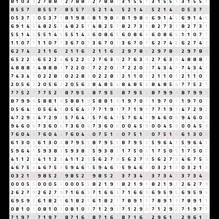
8
1
0
3
3
2
7
8
8
7
2
7
8
8
7
2
7
8
8
7
3
1
5
5
1
3
1
5
5
1
3
1
5
5
1
8
5
5
7
3
8
5
5
7
3
8
5
5
7
3
5
2
1
4
5
5
2
1
4
5
5
2
1
4
5
0
5
3
7
1
0
5
3
7
1
0
5
3
7
1
8
1
9
8
8
8
1
9
8
8
8
1
9
8
8
6
9
1
4
5
6
9
1
4
5
6
9
1
4
5
4
8
2
5
7
4
8
2
5
7
4
8
2
5
7
8
2
7
3
1
8
2
7
3
1
8
2
7
3
1
5
5
1
4
5
5
5
1
4
5
5
5
1
4
5
6
0
8
6
5
6
0
8
6
5
6
0
8
6
5
1
1
0
7
7
1
1
0
7
7
1
1
0
7
7
3
6
7
0
7
3
6
7
0
7
3
6
7
0
7
6
2
7
4
2
6
2
7
4
2
6
2
7
4
2
2
1
1
6
7
2
1
1
6
7
2
1
1
6
7
2
9
7
8
6
2
9
7
8
6
2
9
7
8
6
6
5
2
2
4
6
5
2
2
4
6
5
2
2
4
2
7
6
3
9
2
7
6
3
9
2
7
6
3
9
4
8
8
8
7
4
8
8
8
7
4
8
8
8
7
7
2
2
0
2
7
2
2
0
2
7
2
2
0
2
7
4
3
4
7
7
4
3
4
7
7
4
3
4
7
0
2
2
8
1
0
2
2
8
1
0
2
2
8
1
2
1
1
0
1
2
1
1
0
1
2
1
1
0
1
2
0
5
6
2
2
0
5
6
2
2
0
5
6
2
8
4
8
5
4
8
4
8
5
4
8
4
8
5
4
7
7
5
2
7
7
7
5
2
7
7
7
5
2
7
8
7
9
5
5
8
7
9
5
5
8
7
9
5
5
8
7
9
9
9
8
7
9
9
9
8
7
9
9
9
5
8
8
1
9
5
8
8
1
9
5
8
8
1
9
1
9
7
0
7
1
9
7
0
7
1
9
7
0
7
0
5
6
4
1
0
5
6
4
1
0
5
6
4
1
7
7
1
9
1
7
7
1
9
1
7
7
1
9
1
4
7
2
9
2
4
7
2
9
2
4
7
2
9
2
5
7
6
4
1
5
7
6
4
1
5
7
6
4
1
9
4
6
0
6
9
4
6
0
6
9
4
6
0
6
7
3
6
0
6
7
3
6
0
6
7
3
6
0
6
0
0
4
5
9
0
0
4
5
9
0
0
4
5
9
7
6
0
4
4
7
6
0
4
4
7
6
0
4
4
0
7
5
1
6
0
7
5
1
6
0
7
5
1
6
6
1
3
0
3
6
1
3
0
3
6
1
3
0
3
8
7
9
5
5
8
7
9
5
5
8
7
9
5
5
5
9
6
4
1
5
9
6
4
1
5
9
6
4
1
5
9
3
8
2
5
9
3
8
2
5
9
3
8
2
1
7
5
0
5
1
7
5
0
5
1
7
5
0
5
4
1
1
2
3
4
1
1
2
3
4
1
1
2
3
5
6
2
7
9
5
6
2
7
9
5
6
2
7
9
4
6
7
5
3
4
6
7
5
3
4
6
7
5
3
5
9
4
6
1
5
9
4
6
1
5
9
4
6
1
0
3
2
1
3
0
3
2
1
3
0
3
2
1
3
9
8
5
2
7
9
8
5
2
7
9
8
5
2
7
3
7
3
4
7
3
7
3
4
7
3
7
3
4
7
0
0
0
5
5
0
0
0
5
5
0
0
0
5
5
8
2
1
9
1
8
2
1
9
1
8
2
1
9
1
2
6
2
7
9
2
6
2
7
9
2
6
2
7
9
7
1
6
6
3
7
1
6
6
3
7
1
6
6
3
6
9
5
9
5
6
9
5
9
5
6
9
5
9
5
6
1
8
2
1
6
1
8
2
1
6
1
8
2
1
7
8
9
1
1
7
8
9
1
1
7
8
9
1
1
0
8
1
0
1
0
8
1
0
1
0
8
1
0
1
7
1
2
9
2
7
1
2
9
2
7
1
2
9
2
7
1
9
7
7
7
1
9
7
7
7
1
9
7
7
8
7
1
6
7
8
7
1
6
7
8
7
1
6
7
2
9
6
1
7
2
9
6
1
7