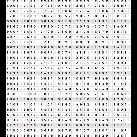
6
7
3
3
6
6
7
3
3
6
9
6
6
6
3
9
6
6
6
3
9
6
6
6
3
6
0
0
9
9
6
0
0
9
9
6
0
0
9
9
0
7
5
5
1
0
7
5
5
1
0
7
5
5
1
2
8
8
7
6
2
8
8
7
6
2
8
8
7
6
5
7
0
2
2
5
7
0
2
2
5
7
0
2
2
1
2
8
4
3
1
2
8
4
3
1
2
8
4
3
3
7
0
9
9
3
7
0
9
9
3
7
0
9
9
9
8
5
7
3
9
8
5
7
3
9
8
5
7
3
0
0
3
7
1
0
0
3
7
1
0
0
3
7
1
9
8
1
9
1
9
8
1
9
1
9
8
1
9
1
2
1
3
3
6
2
1
3
3
6
2
1
3
3
6
6
5
6
0
6
6
5
6
0
6
6
5
6
0
6
2
0
7
2
9
2
0
7
2
9
2
0
7
2
9
9
4
0
7
7
9
4
0
7
7
9
4
0
7
7
2
1
0
8
8
2
1
0
8
8
2
1
0
8
8
6
9
7
9
7
6
9
7
9
7
6
9
7
9
7
5
6
2
0
2
5
6
2
0
2
5
6
2
0
2
7
9
5
6
2
7
9
5
6
2
7
9
5
6
2
3
2
1
5
6
3
2
1
5
6
3
2
1
5
6
8
0
9
3
3
8
0
9
3
3
8
0
9
3
3
8
8
9
2
2
8
8
9
2
2
8
8
9
2
2
6
6
2
6
8
6
6
2
6
8
6
6
2
6
8
3
4
3
6
9
3
4
3
6
9
3
4
3
6
9
6
0
7
4
2
6
0
7
4
2
6
0
7
4
2
4
3
3
1
4
4
3
3
1
4
4
3
3
1
4
7
9
0
8
8
7
9
0
8
8
7
9
0
8
8
3
9
0
5
5
3
9
0
5
5
3
9
0
5
5
1
2
8
1
9
1
2
8
1
9
1
2
8
1
9
2
1
8
1
9
2
1
8
1
9
2
1
8
1
9
7
3
9
1
1
7
3
9
1
1
7
3
9
1
1
7
7
7
2
9
7
7
7
2
9
7
7
7
2
9
4
9
5
3
8
4
9
5
3
8
4
9
5
3
8
1
4
3
4
7
1
4
3
4
7
1
4
3
4
7
0
7
5
1
6
0
7
5
1
6
0
7
5
1
6
4
9
3
1
4
4
9
3
1
4
4
9
3
1
4
0
8
9
7
7
0
8
9
7
7
0
8
9
7
7
8
8
4
9
4
8
8
4
9
4
8
8
4
9
4
4
4
4
1
5
4
4
4
1
5
4
4
4
1
5
8
1
4
9
4
8
1
4
9
4
8
1
4
9
4
0
9
3
1
4
0
9
3
1
4
0
9
3
1
4
6
2
4
8
3
6
2
4
8
3
6
2
4
8
3
8
3
8
8
7
8
3
8
8
7
8
3
8
8
7
5
0
7
5
3
5
0
7
5
3
5
0
7
5
3
2
8
6
3
9
2
8
6
3
9
2
8
6
3
9
9
8
6
8
5
9
8
6
8
5
9
8
6
8
5
1
7
0
0
0
1
7
0
0
0
1
7
0
0
0
4
1
0
1
1
4
1
0
1
1
4
1
0
1
1
4
9
8
2
1
4
9
8
2
1
4
9
8
2
1
8
8
0
4
4
8
8
0
4
4
8
8
0
4
4
4
4
4
3
7
4
4
4
3
7
4
4
4
3
7
4
3
0
3
3
4
3
0
3
3
4
3
0
3
3
4
9
2
2
4
4
9
2
2
4
4
9
2
2
4
8
9
3
3
6
8
9
3
3
6
8
9
3
3
6
8
5
3
2
5
8
5
3
2
5
8
5
3
2
5
8
7
4
9
4
8
7
4
9
4
8
7
4
9
4
2
7
7
8
6
2
7
7
8
6
2
7
7
8
6
6
8
3
5
8
6
8
3
5
8
6
8
3
5
8
7
1
3
0
3
7
1
3
0
3
7
1
3
0
3
0
6
7
6
4
0
6
7
6
4
0
6
7
6
4
5
1
0
7
7
5
1
0
7
7
5
1
0
7
7
3
8
4
8
3
3
8
4
8
3
3
8
4
8
3
8
3
2
9
2
8
3
2
9
2
8
3
2
9
2
4
2
6
4
1