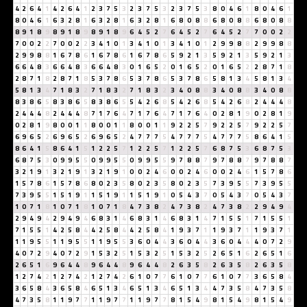
4
2
6
4
1
4
2
6
4
1
2
3
7
5
3
2
3
7
5
3
2
3
7
5
3
8
0
4
6
1
8
0
4
6
1
8
0
4
6
1
6
3
2
8
1
6
3
2
8
1
6
3
2
8
1
6
8
0
8
8
6
8
0
8
8
6
8
0
8
8
8
9
1
8
9
8
9
1
8
9
8
9
1
8
9
6
4
5
2
7
6
4
5
2
7
6
4
5
2
7
7
0
0
2
2
7
0
0
2
2
7
0
0
2
2
3
4
1
0
1
3
4
1
0
1
3
4
1
0
1
2
9
9
8
8
2
9
9
8
8
2
9
9
8
8
1
6
7
8
6
1
6
7
8
6
1
6
7
8
6
5
9
2
1
3
5
9
2
1
3
5
9
2
1
3
6
6
4
8
3
6
6
4
8
3
6
6
4
8
3
0
1
6
5
2
0
1
6
5
2
0
1
6
5
2
2
8
7
1
8
2
8
7
1
8
2
8
7
1
8
5
3
7
8
6
5
3
7
8
6
5
3
7
8
6
5
8
1
3
4
5
8
1
3
4
5
8
1
3
4
7
1
8
3
2
7
1
8
3
2
7
1
8
3
2
3
4
0
8
8
3
4
0
8
8
3
4
0
8
8
8
3
8
6
5
8
3
8
6
5
8
3
8
6
5
5
4
2
6
8
5
4
2
6
8
5
4
2
6
8
2
4
4
4
8
2
4
4
4
8
2
4
4
4
8
7
1
7
6
4
7
1
7
6
4
7
1
7
6
4
0
2
8
1
9
0
2
8
1
9
0
2
8
1
9
8
0
0
1
1
8
0
0
1
1
8
0
0
1
1
9
2
2
5
7
9
2
2
5
7
9
2
2
5
7
6
9
6
5
2
6
9
6
5
2
6
9
6
5
2
4
7
7
7
5
4
7
7
7
5
4
7
7
7
5
8
6
4
1
5
8
6
4
1
5
8
6
4
1
5
1
2
2
5
7
1
2
2
5
7
1
2
2
5
7
6
8
7
5
3
6
8
7
5
3
6
8
7
5
3
0
9
9
5
5
0
9
9
5
5
0
9
9
5
5
9
7
8
8
7
9
7
8
8
7
9
7
8
8
7
3
2
1
9
1
3
2
1
9
1
3
2
1
9
1
0
0
2
4
6
0
0
2
4
6
0
0
2
4
6
1
5
7
8
6
1
5
7
8
6
1
5
7
8
6
8
0
2
3
5
8
0
2
3
5
8
0
2
3
5
7
3
9
5
5
7
3
9
5
5
7
3
9
5
5
1
5
1
9
1
1
5
1
9
1
1
5
1
9
1
0
5
4
3
7
0
5
4
3
7
0
5
4
3
7
1
0
7
1
8
1
0
7
1
8
1
0
7
1
8
4
7
3
8
2
4
7
3
8
2
4
7
3
8
2
2
9
4
9
4
2
9
4
9
4
2
9
4
9
4
6
8
3
1
4
6
8
3
1
4
6
8
3
1
4
7
1
5
5
1
7
1
5
5
1
7
1
5
5
1
4
2
5
8
4
4
2
5
8
4
4
2
5
8
4
1
9
3
7
1
1
9
3
7
1
1
9
3
7
1
1
1
9
5
5
1
1
9
5
5
1
1
9
5
5
3
6
0
4
4
3
6
0
4
4
3
6
0
4
4
4
0
7
2
9
4
0
7
2
9
4
0
7
2
9
1
5
3
2
5
1
5
3
2
5
1
5
3
2
5
2
6
5
1
6
2
6
5
1
6
2
6
5
1
6
9
6
4
4
8
9
6
4
4
8
9
6
4
4
8
2
6
3
5
8
2
6
3
5
8
2
6
3
5
8
1
2
7
4
2
1
2
7
4
2
1
2
7
4
2
6
1
0
7
7
6
1
0
7
7
6
1
0
7
7
3
6
5
8
4
3
6
5
8
4
3
6
5
8
4
6
5
1
3
4
6
5
1
3
4
6
5
1
3
4
4
7
3
5
8
4
7
3
5
8
4
7
3
5
8
1
1
9
7
7
1
1
9
7
7
1
1
9
7
7
8
1
5
4
9
8
1
5
4
9
8
1
5
4
9