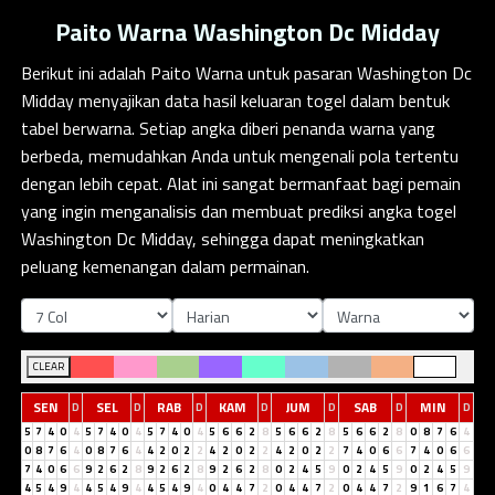
Paito Warna Washington Dc Midday
Berikut ini adalah
Paito Warna untuk pasaran Washington Dc
Midday
menyajikan data hasil keluaran togel dalam bentuk
tabel berwarna. Setiap angka diberi penanda warna yang
berbeda, memudahkan Anda untuk mengenali pola tertentu
dengan lebih cepat. Alat ini sangat bermanfaat bagi pemain
yang ingin menganalisis dan membuat prediksi angka togel
Washington Dc Midday, sehingga dapat meningkatkan
peluang kemenangan dalam permainan.
CLEAR
SEN
SEL
RAB
KAM
JUM
SAB
MIN
D
D
D
D
D
D
D
5
7
4
0
4
5
7
4
0
4
5
7
4
0
4
5
6
6
2
8
5
6
6
2
8
5
6
6
2
8
0
8
7
6
4
0
8
7
6
4
0
8
7
6
4
4
2
0
2
2
4
2
0
2
2
4
2
0
2
2
7
4
0
6
6
7
4
0
6
6
7
4
0
6
6
9
2
6
2
8
9
2
6
2
8
9
2
6
2
8
0
2
4
5
9
0
2
4
5
9
0
2
4
5
9
4
5
4
9
4
4
5
4
9
4
4
5
4
9
4
0
4
4
7
2
0
4
4
7
2
0
4
4
7
2
9
1
6
7
4