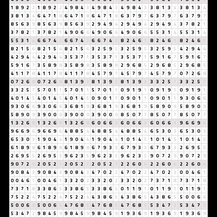
1
8
9
2
2
1
8
9
2
2
4
9
8
4
3
4
9
8
4
3
4
9
8
4
3
3
8
1
3
4
3
8
1
3
4
3
8
1
3
4
6
4
7
1
8
6
4
7
1
8
6
4
7
1
8
6
3
7
9
7
6
3
7
9
7
6
3
7
9
7
8
5
6
3
9
8
5
6
3
9
8
5
6
3
9
2
9
4
9
4
2
9
4
9
4
2
9
4
9
4
3
7
8
2
1
3
7
8
2
1
3
7
8
2
1
4
9
0
6
6
4
9
0
6
6
4
9
0
6
6
5
5
3
1
4
5
5
3
1
4
5
5
3
1
4
6
6
7
4
2
6
6
7
4
2
6
6
7
4
2
8
2
4
6
1
8
2
4
6
1
8
2
4
6
1
8
2
1
5
6
8
2
1
5
6
8
2
1
5
6
3
2
5
9
5
3
2
5
9
5
3
2
5
9
5
4
2
9
4
4
4
2
9
4
4
4
2
9
4
4
3
5
3
7
1
3
5
3
7
1
3
5
3
7
1
5
9
1
6
7
5
9
1
6
7
5
9
1
6
7
3
5
8
9
8
3
5
8
9
8
3
5
8
9
8
2
9
6
8
5
2
9
6
8
5
2
9
6
8
5
4
1
1
7
8
4
1
1
7
8
4
1
1
7
8
4
5
7
9
7
4
5
7
9
7
4
5
7
9
7
0
7
2
6
8
0
7
2
6
8
0
7
2
6
8
8
1
3
9
3
8
1
3
9
3
8
1
3
9
3
3
3
2
5
7
3
3
2
5
7
3
3
2
5
7
5
7
0
1
1
5
7
0
1
1
5
7
0
1
1
0
9
1
9
1
0
9
1
9
1
0
9
1
9
1
4
0
1
4
5
4
0
1
4
5
4
0
1
4
5
0
9
0
1
1
0
9
0
1
1
0
9
0
1
1
9
3
0
6
6
9
3
0
6
6
9
3
0
6
6
3
6
8
1
9
3
6
8
1
9
3
6
8
1
9
5
8
9
0
9
5
8
9
0
9
5
8
9
0
9
3
9
0
0
0
3
9
0
0
0
3
9
0
0
0
8
5
0
7
7
8
5
0
7
7
8
5
0
7
7
1
3
2
6
8
1
3
2
6
8
1
3
2
6
8
6
0
6
6
3
6
0
6
6
3
6
0
6
6
3
9
6
6
9
6
9
6
6
9
6
9
6
6
9
6
4
8
8
5
4
4
8
8
5
4
4
8
8
5
4
6
5
3
0
3
6
5
3
0
3
6
5
3
0
3
1
9
0
4
4
1
9
0
4
4
1
9
0
4
4
1
0
1
4
5
1
0
1
4
5
1
0
1
4
5
6
1
8
9
8
6
1
8
9
8
6
1
8
9
8
6
7
9
3
3
6
7
9
3
3
6
7
9
3
3
2
6
9
5
5
2
6
9
5
5
2
6
9
5
5
9
6
2
3
5
9
6
2
3
5
9
6
2
3
5
9
0
7
2
9
9
0
7
2
9
9
0
7
2
9
2
0
5
2
7
2
0
5
2
7
2
0
5
2
7
2
2
6
0
6
2
2
6
0
6
2
2
6
0
6
9
0
8
4
3
9
0
8
4
3
9
0
8
4
3
4
7
0
2
2
4
7
0
2
2
4
7
0
2
2
0
0
4
6
1
0
0
4
6
1
0
0
4
6
1
3
3
2
0
2
3
3
2
0
2
3
3
2
0
2
7
3
7
1
8
7
3
7
1
8
7
3
7
1
8
3
3
8
6
5
3
3
8
6
5
3
3
8
6
5
0
1
1
9
1
0
1
1
9
1
0
1
1
9
1
7
5
2
2
4
7
5
2
2
4
7
5
2
2
4
4
3
8
6
5
4
3
8
6
5
4
3
8
6
5
5
0
0
6
6
5
0
0
6
6
5
0
0
6
6
4
7
6
8
5
4
7
6
8
5
4
7
6
8
5
5
3
4
7
2
5
3
4
7
2
5
3
4
7
2
9
8
4
5
9
9
8
4
5
9
9
8
4
5
9
1
9
3
6
9
1
9
3
6
9
1
9
3
6
9