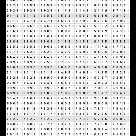
5
8
8
6
5
5
8
8
6
5
7
4
7
2
9
7
4
7
2
9
7
4
7
2
9
2
5
2
5
7
2
5
2
5
7
2
5
2
5
7
4
2
5
3
8
4
2
5
3
8
4
2
5
3
8
8
3
2
9
2
8
3
2
9
2
8
3
2
9
2
2
9
2
6
8
2
9
2
6
8
2
9
2
6
8
2
1
4
9
4
2
1
4
9
4
2
1
4
9
4
9
7
1
8
9
9
7
1
8
9
9
7
1
8
9
4
5
3
2
5
4
5
3
2
5
4
5
3
2
5
0
3
1
0
1
0
3
1
0
1
0
3
1
0
1
3
6
7
1
8
3
6
7
1
8
3
6
7
1
8
8
7
9
6
6
8
7
9
6
6
8
7
9
6
6
8
6
6
9
6
8
6
6
9
6
8
6
6
9
6
5
5
6
2
8
5
5
6
2
8
5
5
6
2
8
2
3
6
3
9
2
3
6
3
9
2
3
6
3
9
2
0
8
8
7
2
0
8
8
7
2
0
8
8
7
5
4
3
9
3
5
4
3
9
3
5
4
3
9
3
1
3
6
2
8
1
3
6
2
8
1
3
6
2
8
8
6
1
1
2
8
6
1
1
2
8
6
1
1
2
2
3
0
6
6
2
3
0
6
6
2
3
0
6
6
0
1
5
5
1
0
1
5
5
1
0
1
5
5
1
5
5
3
5
8
5
5
3
5
8
5
5
3
5
8
4
9
6
5
2
4
9
6
5
2
4
9
6
5
2
1
7
7
2
9
1
7
7
2
9
1
7
7
2
9
9
4
2
0
2
9
4
2
0
2
9
4
2
0
2
9
4
0
6
6
9
4
0
6
6
9
4
0
6
6
4
4
4
4
8
4
4
4
4
8
4
4
4
4
8
4
1
1
5
6
4
1
1
5
6
4
1
1
5
6
7
8
9
4
4
7
8
9
4
4
7
8
9
4
4
0
7
5
6
2
0
7
5
6
2
0
7
5
6
2
6
3
6
7
4
6
3
6
7
4
6
3
6
7
4
4
0
3
0
3
4
0
3
0
3
4
0
3
0
3
4
6
9
8
8
4
6
9
8
8
4
6
9
8
8
2
1
1
5
6
2
1
1
5
6
2
1
1
5
6
1
4
8
5
4
1
4
8
5
4
1
4
8
5
4
5
5
2
2
4
5
5
2
2
4
5
5
2
2
4
6
9
9
0
9
6
9
9
0
9
6
9
9
0
9
0
2
9
7
7
0
2
9
7
7
0
2
9
7
7
2
6
4
1
5
2
6
4
1
5
2
6
4
1
5
4
9
5
2
7
4
9
5
2
7
4
9
5
2
7
9
9
9
6
6
9
9
9
6
6
9
9
9
6
6
7
8
0
7
7
7
8
0
7
7
7
8
0
7
7
6
9
9
4
4
6
9
9
4
4
6
9
9
4
4
4
1
8
6
5
4
1
8
6
5
4
1
8
6
5
9
5
4
7
2
9
5
4
7
2
9
5
4
7
2
6
4
6
2
8
6
4
6
2
8
6
4
6
2
8
9
3
7
8
6
9
3
7
8
6
9
3
7
8
6
6
9
0
4
4
6
9
0
4
4
6
9
0
4
4
5
8
0
9
9
5
8
0
9
9
5
8
0
9
9
6
6
1
3
4
6
6
1
3
4
6
6
1
3
4
7
3
2
6
8
7
3
2
6
8
7
3
2
6
8
7
3
4
1
5
7
3
4
1
5
7
3
4
1
5
1
3
1
7
8
1
3
1
7
8
1
3
1
7
8
9
2
5
6
2
9
2
5
6
2
9
2
5
6
2
7
1
2
5
7
7
1
2
5
7
7
1
2
5
7
5
7
3
6
9
5
7
3
6
9
5
7
3
6
9
0
6
0
5
5
0
6
0
5
5
0
6
0
5
5
4
3
7
7
5
4
3
7
7
5
4
3
7
7
5
7
2
6
8
5
7
2
6
8
5
7
2
6
8
5
4
0
0
3
3
4
0
0
3
3
4
0
0
3
3
8
0
2
4
6
8
0
2
4
6
8
0
2
4
6
7
9
1
9
1
7
9
1
9
1
7
9
1
9
1
0
7
2
7
9
0
7
2
7
9
0
7
2
7
9
6
4
5
9
5