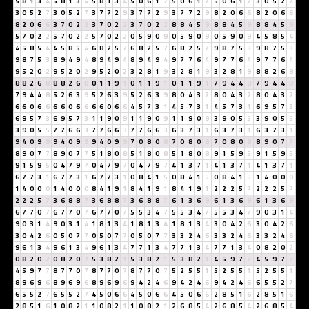
5
8
1
3
4
5
8
1
3
4
5
8
1
3
4
5
0
6
1
7
5
0
6
1
7
5
0
6
1
7
3
0
5
2
7
3
0
5
2
7
3
0
5
2
7
3
7
7
2
9
3
7
7
2
9
3
7
7
2
9
8
2
0
6
6
8
2
0
6
6
8
2
0
6
6
3
7
0
2
2
3
7
0
2
2
3
7
0
2
2
8
8
4
5
9
8
8
4
5
9
8
8
4
5
9
5
7
0
2
2
5
7
0
2
2
5
7
0
2
2
0
5
9
0
9
0
5
9
0
9
0
5
9
0
9
4
5
8
5
4
4
5
8
5
4
4
5
8
5
4
6
8
2
5
7
6
8
2
5
7
6
8
2
5
7
9
8
7
5
3
9
8
7
5
3
9
8
7
5
3
8
9
4
9
4
8
9
4
9
4
8
9
4
9
4
9
7
7
6
4
9
7
7
6
4
9
7
7
6
4
9
5
2
0
2
9
5
2
0
2
9
5
2
0
2
3
2
8
1
9
3
2
8
1
9
3
2
8
1
9
8
8
2
6
8
8
8
2
6
8
8
8
2
6
8
0
1
1
9
1
0
1
1
9
1
0
1
1
9
1
7
9
4
4
8
7
9
4
4
8
7
9
4
4
8
5
2
6
3
9
5
2
6
3
9
5
2
6
3
9
8
0
4
3
7
8
0
4
3
7
8
0
4
3
7
6
6
0
6
6
6
6
0
6
6
6
6
0
6
6
4
5
7
3
1
4
5
7
3
1
4
5
7
3
1
6
9
5
7
3
6
9
5
7
3
6
9
5
7
3
1
1
9
0
9
1
1
9
0
9
1
1
9
0
9
3
9
0
5
5
3
9
0
5
5
3
9
0
5
5
7
7
6
6
3
7
7
6
6
3
7
7
6
6
3
6
3
7
3
1
6
3
7
3
1
6
3
7
3
1
9
4
0
9
9
9
4
0
9
9
9
4
0
9
9
7
0
8
0
8
7
0
8
0
8
7
0
8
0
8
8
9
0
7
7
8
9
0
7
7
8
9
0
7
7
5
1
8
0
8
5
1
8
0
8
5
1
8
0
8
9
1
5
9
5
9
1
5
9
5
9
1
5
9
5
0
4
7
9
7
0
4
7
9
7
0
4
7
9
7
4
1
3
7
1
4
1
3
7
1
4
1
3
7
1
6
7
7
3
1
6
7
7
3
1
6
7
7
3
1
0
8
4
1
5
0
8
4
1
5
0
8
4
1
5
1
4
0
0
0
1
4
0
0
0
1
4
0
0
0
8
4
1
9
1
8
4
1
9
1
8
4
1
9
1
2
2
2
5
7
2
2
2
5
7
2
2
2
5
7
3
6
8
8
7
3
6
8
8
7
3
6
8
8
7
6
1
3
6
9
6
1
3
6
9
6
1
3
6
9
6
7
7
0
7
6
7
7
0
7
6
7
7
0
7
5
5
3
4
7
5
5
3
4
7
5
5
3
4
7
9
0
3
1
4
9
0
3
1
4
9
0
3
1
4
1
8
1
3
4
1
8
1
3
4
1
8
1
3
4
3
0
4
2
6
3
0
4
2
6
3
0
4
2
6
0
5
0
7
7
0
5
0
7
7
0
5
0
7
7
3
3
2
4
6
3
3
2
4
6
3
3
2
4
6
9
6
1
3
4
9
6
1
3
4
9
6
1
3
4
7
7
1
3
4
7
7
1
3
4
7
7
1
3
4
0
8
2
0
2
0
8
2
0
2
0
8
2
0
2
5
3
8
2
1
5
3
8
2
1
5
3
8
2
1
4
5
9
7
7
4
5
9
7
7
4
5
9
7
7
8
7
7
0
7
8
7
7
0
7
8
7
7
0
7
5
2
5
5
1
5
2
5
5
1
5
2
5
5
1
8
9
6
9
6
8
9
6
9
6
8
9
6
9
6
9
4
2
4
6
9
4
2
4
6
9
4
2
4
6
6
5
5
2
7
6
5
5
2
7
6
5
5
2
7
4
5
0
6
6
4
5
0
6
6
4
5
0
6
6
2
8
5
1
6
2
8
5
1
6
2
8
5
1
6
1
0
8
2
1
1
0
8
2
1
1
0
8
2
1
2
6
8
5
4
2
6
8
5
4
2
6
8
5
4