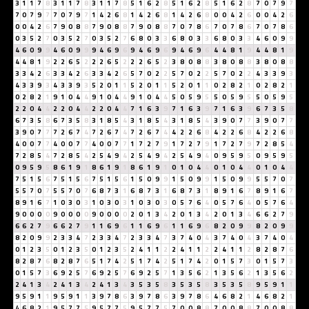
3
1
1
7
8
3
1
1
7
8
3
1
1
7
8
5
1
6
2
8
5
1
6
2
8
5
1
6
2
8
7
0
7
9
7
7
0
7
9
7
7
0
7
9
7
1
4
2
6
8
1
4
2
6
8
1
4
2
6
8
0
0
4
2
6
0
0
4
2
6
0
0
4
2
6
7
9
0
8
8
7
9
0
8
8
7
9
0
8
8
7
0
7
8
6
7
0
7
8
6
7
0
7
8
6
0
3
5
2
7
0
3
5
2
7
0
3
5
2
7
6
8
0
3
3
6
8
0
3
3
6
8
0
3
3
4
6
0
9
9
4
6
0
9
9
4
6
0
9
9
9
4
6
9
6
9
4
6
9
6
9
4
6
9
6
4
4
8
1
9
4
4
8
1
9
4
4
8
1
9
2
2
6
5
2
2
2
6
5
2
2
2
6
5
2
3
8
0
8
8
3
8
0
8
8
3
8
0
8
8
3
3
4
2
6
3
3
4
2
6
3
3
4
2
6
5
7
0
2
2
5
7
0
2
2
5
7
0
2
2
4
3
3
9
3
4
3
3
9
3
4
3
3
9
3
5
2
0
1
1
5
2
0
1
1
5
2
0
1
1
0
2
8
2
1
0
2
8
2
1
0
2
8
2
1
9
1
0
4
4
9
1
0
4
4
9
1
0
4
4
5
0
5
9
5
5
0
5
9
5
5
0
5
9
5
2
2
0
4
4
2
2
0
4
4
2
2
0
4
4
7
1
6
3
9
7
1
6
3
9
7
1
6
3
9
6
7
3
5
8
6
7
3
5
8
6
7
3
5
8
3
1
8
5
4
3
1
8
5
4
3
1
8
5
4
3
9
0
7
7
3
9
0
7
7
3
9
0
7
7
7
2
6
7
4
7
2
6
7
4
7
2
6
7
4
4
2
2
6
8
4
2
2
6
8
4
2
2
6
8
4
0
0
7
7
4
0
0
7
7
4
0
0
7
7
1
7
2
7
9
1
7
2
7
9
1
7
2
7
9
7
2
8
5
4
7
2
8
5
4
7
2
8
5
4
2
5
4
9
4
2
5
4
9
4
2
5
4
9
4
0
9
5
9
5
0
9
5
9
5
0
9
5
9
5
8
6
1
9
1
8
6
1
9
1
8
6
1
9
1
0
1
0
4
4
0
1
0
4
4
0
1
0
4
4
7
5
1
5
6
7
5
1
5
6
7
5
1
5
6
1
5
0
9
9
1
5
0
9
9
1
5
0
9
9
5
5
7
0
7
5
5
7
0
7
5
5
7
0
7
6
8
7
3
1
6
8
7
3
1
6
8
7
3
1
8
9
1
6
7
8
9
1
6
7
8
9
1
6
7
1
0
3
0
3
1
0
3
0
3
1
0
3
0
3
0
5
7
6
4
0
5
7
6
4
0
5
7
6
4
9
0
0
0
0
9
0
0
0
0
9
0
0
0
0
2
0
1
3
4
2
0
1
3
4
2
0
1
3
4
6
6
2
7
9
6
6
2
7
9
6
6
2
7
9
1
1
6
9
6
1
1
6
9
6
1
1
6
9
6
8
2
0
9
9
8
2
0
9
9
8
2
0
9
9
2
3
3
4
7
2
3
3
4
7
2
3
3
4
7
3
7
4
0
4
3
7
4
0
4
3
7
4
0
4
0
1
2
3
5
0
1
2
3
5
0
1
2
3
5
2
4
1
1
2
2
4
1
1
2
2
4
1
1
2
8
2
8
7
6
8
2
8
7
6
8
2
8
7
6
5
1
7
4
2
5
1
7
4
2
5
1
7
4
2
0
1
5
7
3
0
1
5
7
3
0
1
5
7
3
6
9
2
5
7
6
9
2
5
7
6
9
2
5
7
1
3
5
6
2
1
3
5
6
2
1
3
5
6
2
2
4
1
3
4
2
4
1
3
4
2
4
1
3
4
3
5
3
5
8
3
5
3
5
8
3
5
3
5
8
9
5
9
1
1
9
5
9
1
1
9
5
9
1
1
3
9
7
8
6
3
9
7
8
6
3
9
7
8
6
4
6
8
2
1
4
6
8
2
1
4
6
8
2
1
9
5
7
7
5
9
5
7
7
5
9
5
7
7
5
7
0
0
8
8
7
0
0
8
8
7
0
0
8
8