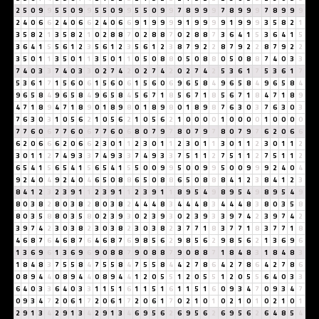
2
5
0
9
9
5
5
0
9
9
5
5
0
9
9
5
5
0
9
9
7
8
9
9
9
7
8
9
9
9
7
8
9
9
9
2
4
0
6
6
2
4
0
6
6
2
4
0
6
6
9
1
9
9
9
9
1
9
9
9
9
1
9
9
9
3
5
8
2
1
3
5
8
2
1
3
5
8
2
1
0
2
8
8
7
0
2
8
8
7
0
2
8
8
7
3
6
4
1
5
3
6
4
1
5
3
6
4
1
5
5
6
1
2
3
5
6
1
2
3
5
6
1
2
3
8
7
9
2
2
8
7
9
2
2
8
7
9
2
2
3
5
0
1
1
3
5
0
1
1
3
5
0
1
1
0
5
0
8
8
0
5
0
8
8
0
5
0
8
8
7
4
0
3
3
7
4
0
3
3
7
4
0
3
3
0
2
7
4
2
0
2
7
4
2
0
2
7
4
2
5
3
6
1
7
5
3
6
1
7
5
3
6
1
7
1
5
6
0
6
1
5
6
0
6
1
5
6
0
6
9
6
5
8
4
9
6
5
8
4
9
6
5
8
4
9
6
5
8
4
9
6
5
8
4
9
6
5
8
4
5
6
7
1
8
5
6
7
1
8
5
6
7
1
8
4
7
1
8
9
4
7
1
8
9
4
7
1
8
9
0
1
8
9
8
0
1
8
9
8
0
1
8
9
8
7
6
3
0
3
7
6
3
0
3
7
6
3
0
3
1
0
5
6
2
1
0
5
6
2
1
0
5
6
2
1
0
0
0
0
1
0
0
0
0
1
0
0
0
0
7
7
6
0
6
7
7
6
0
6
7
7
6
0
6
8
0
7
9
7
8
0
7
9
7
8
0
7
9
7
6
2
0
6
6
6
2
0
6
6
6
2
0
6
6
2
3
0
1
1
2
3
0
1
1
2
3
0
1
1
3
0
1
1
2
3
0
1
1
2
3
0
1
1
2
7
4
9
3
3
7
4
9
3
3
7
4
9
3
3
7
5
1
1
2
7
5
1
1
2
7
5
1
1
2
6
5
4
1
5
6
5
4
1
5
6
5
4
1
5
5
0
0
9
9
5
0
0
9
9
5
0
0
9
9
9
2
4
0
4
9
2
4
0
4
9
2
4
0
4
6
5
0
8
8
6
5
0
8
8
6
5
0
8
8
8
4
1
2
3
8
4
1
2
3
8
4
1
2
3
2
3
9
1
1
2
3
9
1
1
2
3
9
1
1
8
9
5
4
9
8
9
5
4
9
8
9
5
4
9
8
0
3
8
2
8
0
3
8
2
8
0
3
8
2
4
4
4
8
3
4
4
4
8
3
4
4
4
8
3
8
0
3
5
8
8
0
3
5
8
8
0
3
5
8
0
2
3
9
3
0
2
3
9
3
0
2
3
9
3
3
9
7
4
2
3
9
7
4
2
3
9
7
4
2
3
0
3
8
2
3
0
3
8
2
3
0
3
8
2
3
7
7
1
8
3
7
7
1
8
3
7
7
1
8
4
6
8
7
6
4
6
8
7
6
4
6
8
7
6
9
8
5
6
2
9
8
5
6
2
9
8
5
6
2
1
3
6
9
6
1
3
6
9
6
1
3
6
9
6
9
0
8
8
7
9
0
8
8
7
9
0
8
8
7
1
8
4
8
3
1
8
4
8
3
1
8
4
8
3
7
5
5
8
4
7
5
5
8
4
7
5
5
8
4
4
2
7
8
6
4
2
7
8
6
4
2
7
8
6
0
8
9
4
4
0
8
9
4
4
0
8
9
4
4
1
2
0
5
5
1
2
0
5
5
1
2
0
5
5
6
4
0
3
3
6
4
0
3
3
6
4
0
3
3
1
1
5
1
6
1
1
5
1
6
1
1
5
1
6
0
9
3
4
7
0
9
3
4
7
0
9
3
4
7
2
0
6
1
7
2
0
6
1
7
2
0
6
1
7
0
2
1
0
1
0
2
1
0
1
0
2
1
0
1
2
9
1
3
4
2
9
1
3
4
2
9
1
3
4
6
9
5
6
2
6
9
5
6
2
6
9
5
6
2
6
4
8
5
4