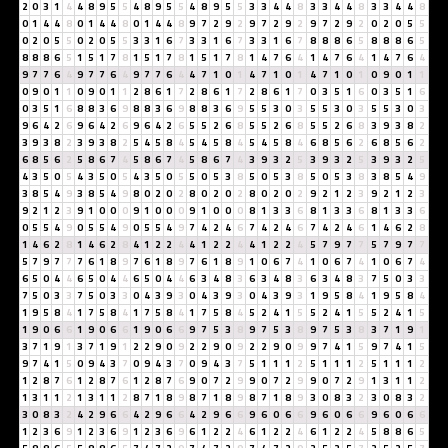
2
0
3
1
4
4
8
9
5
5
4
8
9
5
5
4
8
9
5
5
3
3
4
4
8
3
3
4
4
8
3
3
4
4
8
0
1
4
4
8
0
1
4
4
8
0
1
4
4
8
9
7
2
9
2
9
7
2
9
2
9
7
2
9
2
0
2
0
5
5
0
2
0
5
5
0
2
0
5
5
3
3
1
6
7
3
3
1
6
7
3
3
1
6
7
8
8
8
6
5
8
8
8
6
5
8
8
8
6
5
1
5
1
7
8
1
5
1
7
8
1
5
1
7
8
1
4
7
6
4
1
4
7
6
4
1
4
7
6
4
9
7
7
6
4
9
7
7
6
4
9
7
7
6
4
4
7
1
0
1
4
7
1
0
1
4
7
1
0
1
0
9
0
1
1
0
9
0
1
1
0
9
0
1
1
2
8
6
1
7
2
8
6
1
7
2
8
6
1
7
0
3
5
1
6
0
3
5
1
6
0
3
5
1
6
8
8
3
6
9
8
8
3
6
9
8
8
3
6
9
5
5
3
0
3
5
5
3
0
3
5
5
3
0
3
9
6
4
2
6
9
6
4
2
6
9
6
4
2
6
5
5
2
6
8
5
5
2
6
8
5
5
2
6
8
3
9
3
8
2
3
9
3
8
2
3
9
3
8
2
5
4
5
8
4
5
4
5
8
4
5
4
5
8
4
6
8
5
6
2
6
8
5
6
2
6
8
5
6
2
5
8
6
7
4
5
8
6
7
4
5
8
6
7
4
3
9
3
2
5
3
9
3
2
5
3
9
3
2
5
4
3
5
0
5
4
3
5
0
5
4
3
5
0
5
5
0
5
3
8
5
0
5
3
8
5
0
5
3
8
3
8
5
4
9
3
8
5
4
9
3
8
5
4
9
8
0
2
0
2
8
0
2
0
2
8
0
2
0
2
9
2
1
2
3
9
2
1
2
3
9
2
1
2
3
9
1
0
0
0
9
1
0
0
0
9
1
0
0
0
8
1
3
3
6
8
1
3
3
6
8
1
3
3
6
0
5
5
4
9
0
5
5
4
9
0
5
5
4
9
7
4
2
4
6
7
4
2
4
6
7
4
2
4
6
1
4
6
2
8
1
4
6
2
8
1
4
6
2
8
4
1
2
2
4
4
1
2
2
4
4
1
2
2
4
5
7
9
7
7
5
7
9
7
7
5
7
9
7
7
7
6
1
8
9
7
6
1
8
9
7
6
1
8
9
1
0
6
7
4
1
0
6
7
4
1
0
6
7
4
6
5
0
4
4
6
5
0
4
4
6
5
0
4
4
6
3
4
8
3
6
3
4
8
3
6
3
4
8
3
7
5
0
3
3
7
5
0
3
3
7
5
0
3
3
0
4
3
9
3
0
4
3
9
3
0
4
3
9
3
1
9
5
8
4
1
9
5
8
4
1
9
5
8
4
1
7
5
8
4
1
7
5
8
4
1
7
5
8
4
5
2
4
1
5
5
2
4
1
5
5
2
4
1
5
1
9
0
6
6
1
9
0
6
6
1
9
0
6
6
9
7
5
3
8
9
7
5
3
8
9
7
5
3
8
3
7
1
9
1
3
7
1
9
1
3
7
1
9
1
2
2
9
0
9
2
2
9
0
9
2
2
9
0
9
9
7
4
1
5
9
7
4
1
5
9
7
4
1
5
0
9
4
3
7
0
9
4
3
7
0
9
4
3
7
5
1
1
1
2
5
1
1
1
2
5
1
1
1
2
1
2
8
7
6
1
2
8
7
6
1
2
8
7
6
9
0
7
2
9
9
0
7
2
9
9
0
7
2
9
1
3
1
1
2
1
3
1
1
2
1
3
1
1
2
8
7
1
8
9
8
7
1
8
9
8
7
1
8
9
3
0
8
3
2
3
0
8
3
2
3
0
8
3
2
4
2
9
6
6
4
2
9
6
6
4
2
9
6
6
9
6
0
6
6
9
6
0
6
6
9
6
0
6
6
1
2
3
6
9
1
2
3
6
9
1
2
3
6
9
6
1
2
2
4
6
1
2
2
4
6
1
2
2
4
5
8
8
6
5