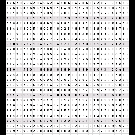
4
0
6
2
8
4
0
6
2
8
4
0
6
2
8
4
2
8
4
3
4
2
8
4
3
4
2
8
4
3
3
2
6
9
6
3
2
6
9
6
3
2
6
9
6
1
1
4
9
4
1
1
4
9
4
1
1
4
9
4
0
5
1
8
9
0
5
1
8
9
0
5
1
8
9
7
5
8
5
4
7
5
8
5
4
7
5
8
5
4
4
2
7
4
2
4
2
7
4
2
4
2
7
4
2
1
3
3
1
4
1
3
3
1
4
1
3
3
1
4
2
9
2
0
2
2
9
2
0
2
2
9
2
0
2
2
7
8
6
5
2
7
8
6
5
2
7
8
6
5
9
6
9
2
2
9
6
9
2
2
9
6
9
2
2
6
9
4
2
6
6
9
4
2
6
6
9
4
2
6
8
0
2
5
7
8
0
2
5
7
8
0
2
5
7
8
9
7
6
4
8
9
7
6
4
8
9
7
6
4
3
1
1
0
1
3
1
1
0
1
3
1
1
0
1
5
8
3
8
2
5
8
3
8
2
5
8
3
8
2
1
3
1
9
1
1
3
1
9
1
1
3
1
9
1
2
9
5
7
3
2
9
5
7
3
2
9
5
7
3
3
9
8
0
8
3
9
8
0
8
3
9
8
0
8
4
2
7
1
8
4
2
7
1
8
4
2
7
1
8
2
1
2
8
1
2
1
2
8
1
2
1
2
8
1
7
2
0
0
0
7
2
0
0
0
7
2
0
0
0
2
0
4
0
4
2
0
4
0
4
2
0
4
0
4
3
6
7
9
7
3
6
7
9
7
3
6
7
9
7
4
2
6
5
2
4
2
6
5
2
4
2
6
5
2
5
0
7
6
4
5
0
7
6
4
5
0
7
6
4
4
7
9
2
2
4
7
9
2
2
4
7
9
2
2
1
9
5
6
2
1
9
5
6
2
1
9
5
6
2
8
4
4
4
8
8
4
4
4
8
8
4
4
4
8
3
7
2
1
3
3
7
2
1
3
3
7
2
1
3
5
5
0
1
1
5
5
0
1
1
5
5
0
1
1
8
6
8
9
8
8
6
8
9
8
8
6
8
9
8
2
0
4
3
7
2
0
4
3
7
2
0
4
3
7
9
3
1
9
1
9
3
1
9
1
9
3
1
9
1
1
7
9
1
1
1
7
9
1
1
1
7
9
1
1
6
0
9
6
6
6
0
9
6
6
6
0
9
6
6
6
0
0
5
5
6
0
0
5
5
6
0
0
5
5
2
9
3
6
9
2
9
3
6
9
2
9
3
6
9
2
2
1
4
5
2
2
1
4
5
2
2
1
4
5
5
9
8
1
9
5
9
8
1
9
5
9
8
1
9
8
3
8
8
7
8
3
8
8
7
8
3
8
8
7
9
9
7
2
9
9
9
7
2
9
9
9
7
2
9
1
0
5
4
9
1
0
5
4
9
1
0
5
4
9
8
1
5
8
4
8
1
5
8
4
8
1
5
8
4
6
3
0
9
9
6
3
0
9
9
6
3
0
9
9
7
6
1
2
3
7
6
1
2
3
7
6
1
2
3
1
8
8
1
9
1
8
8
1
9
1
8
8
1
9
4
9
6
4
1
4
9
6
4
1
4
9
6
4
1
6
9
6
3
9
6
9
6
3
9
6
9
6
3
9
6
8
6
7
4
6
8
6
7
4
6
8
6
7
4
0
2
5
7
3
0
2
5
7
3
0
2
5
7
3
8
9
4
5
9
8
9
4
5
9
8
9
4
5
9
6
9
7
2
9
6
9
7
2
9
6
9
7
2
9
8
2
6
6
3
8
2
6
6
3
8
2
6
6
3
5
4
3
0
3
5
4
3
0
3
5
4
3
0
3
4
0
5
1
6
4
0
5
1
6
4
0
5
1
6
9
5
2
2
4
9
5
2
2
4
9
5
2
2
4
2
6
1
3
4
2
6
1
3
4
2
6
1
3
4
9
6
9
2
2
9
6
9
2
2
9
6
9
2
2
8
3
8
0
8
8
3
8
0
8
8
3
8
0
8
8
7
7
1
8
8
7
7
1
8