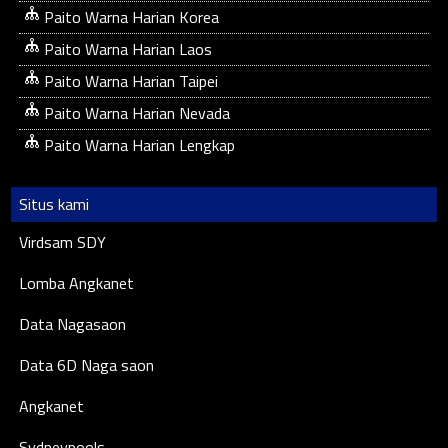
Paito Warna Harian Korea
Paito Warna Harian Laos
Paito Warna Harian Taipei
Paito Warna Harian Nevada
Paito Warna Harian Lengkap
Situs kami
Virdsam SDY
Lomba Angkanet
Data Nagasaon
Data 6D Naga saon
Angkanet
Sydneypools