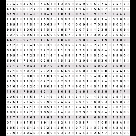
3
5
4
5
9
3
7
5
2
7
7
6
6
2
8
1
3
9
9
9
8
4
9
0
9
6
3
7
4
2
2
4
1
2
3
4
1
6
9
6
8
5
7
4
2
0
3
8
9
8
2
6
3
3
6
1
1
4
8
3
5
4
0
7
7
8
0
1
3
4
6
1
9
6
6
3
5
4
6
1
7
8
4
1
5
2
0
1
3
4
8
7
4
9
4
9
3
9
1
1
3
4
4
2
6
2
2
8
9
8
7
2
3
5
8
5
1
5
8
4
2
3
8
9
8
4
9
5
1
6
6
2
7
4
2
0
1
6
9
6
2
8
9
5
5
4
7
3
4
7
5
0
6
3
9
7
1
7
0
7
0
0
9
6
6
7
0
3
3
6
6
0
2
4
6
9
8
3
2
5
1
0
6
9
6
8
1
3
1
4
4
8
6
7
4
2
0
7
2
9
1
2
3
8
2
5
4
6
9
6
3
0
7
6
4
9
9
6
2
8
4
6
6
0
6
0
8
4
7
2
2
8
1
1
2
3
9
4
2
6
5
0
6
0
6
4
4
7
6
4
9
2
1
7
8
1
3
6
2
8
3
8
6
8
5
5
9
8
0
8
4
3
1
9
1
1
3
0
0
0
2
1
7
0
7
4
3
4
1
5
8
3
3
9
3
0
5
8
5
4
2
1
4
0
4
7
2
7
1
8
3
7
9
6
6
0
4
8
9
8
5
5
3
4
7
9
2
2
6
8
1
1
3
3
6
4
2
5
7
3
8
9
6
4
1
0
6
8
2
1
5
9
9
4
4
7
7
2
3
5
1
2
1
6
7
9
4
6
8
5
5
7
2
1
3
3
2
0
4
4
8
9
0
0
0
6
9
6
1
7
7
3
0
5
5
0
2
8
1
9
4
3
1
2
3
7
2
0
6
6
9
6
3
0
3
8
9
1
1
2
5
5
1
4
5
7
8
4
3
7
2
8
7
0
7
5
0
9
9
9
4
6
6
8
5
4
8
0
2
2
3
5
8
9
8
9
2
1
8
9
2
0
7
3
1
5
5
2
1
3
8
6
4
9
4
0
6
0
3
3
0
1
8
8
7
7
4
4
1
5
8
4
9
7
7
6
0
8
9
8
7
1
8
1
9
9
4
6
2
8
0
7
5
9
5
4
8
5
8
4
7
8
4
4
8
2
1
5
3
8
1
4
3
6
9
0
2
7
5
3
6
2
0
2
2
6
6
5
1
6
8
5
5
4
9
8
9
0
9
9
0
1
6
9
6
0
3
2
0
2
2
6
0
5
5
1
2
1
7
8
9
0
2
4
6
3
1
5
5
1
7
6
0
6
6
1
3
0
5
5
7
8
9
3
3
6
2
1
3
4
8
0
3
8
2
2
4
8
1
9
0
6
5
8
4
8
9
7
7
5
2
0
5
9
5
1
1
5
2
7
7
7
1
9
1
4
5
5
1
6
2
1
1
0
1
1
5
8
4
3
2
8
1
8
9
9
2
6
1
7
5
1
4
9
4
6
3
9
9
9
5
4
6
4
1
6
9
1
6
7
0
8
6
3
9
4
9
0
2
2
6
7
3
1
4
1
2
1
2
3
3
0
5
1
6
2
1
8
2
1
7
4
4
1
5
3
0
3
4
7
5
0
1
8
9
4
8
3
5
8
7
2
7
4
2
3
0
5
8
4
2
4
5
6
2
8
9
9
0
9
3
9
6
4
1
1
5
6
8
5
2
5
7
7
5
6
7
6
3
9
1
4
8
3
2
7
9
1
5
6
2
0
8
7
6
6
8
8
5
4
1
9
3
3
6
0
7
1
8
9
8
7
5
2
7
1
9
1
5
6
2
2
4
1
5
0
3
3
7
1
1
7
0
5
5
8
9
4
1
5
3
8
5
4
9
6
6
1
5
6
8
7
2
2
4
5
9
4
1
5
0
7
7
5
3
3
7
9
0
9
4
3
4
1
5
5
5
9
2
2
3
0
4
8
3
2
5
8
0
8
9
3
7
2
9
1
4
5
3
8
2
4
7
7
5
0
9
5
9
5