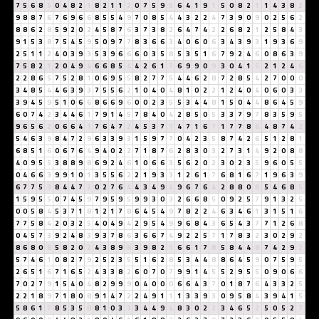
7
5
6
8
5
0
4
8
2
1
8
2
1
1
2
0
7
5
9
5
6
4
1
9
1
5
0
8
2
1
1
4
3
8
2
9
8
8
7
6
7
6
9
6
6
8
5
5
4
9
7
0
8
5
4
4
3
2
2
4
7
3
9
0
9
0
2
5
6
2
8
8
6
2
8
5
9
2
0
2
4
5
8
7
6
3
7
3
8
2
6
4
7
4
2
2
6
8
2
1
2
5
8
4
3
9
1
5
3
8
7
5
4
5
9
5
0
9
7
7
8
3
6
6
3
4
0
6
0
6
3
4
3
9
3
1
9
3
6
9
2
5
1
1
2
4
0
3
9
3
5
3
9
6
6
6
0
3
5
8
5
3
5
1
6
7
9
2
4
6
0
8
6
3
9
7
5
8
2
1
2
0
4
9
4
6
6
8
5
4
4
2
6
1
7
6
9
9
0
9
3
0
4
1
5
2
1
2
4
6
2
2
8
6
5
7
5
2
8
1
0
6
9
5
5
8
2
7
7
5
4
4
6
2
8
7
2
8
5
4
2
7
0
0
0
3
4
8
5
4
4
6
3
9
3
7
5
5
6
2
1
0
4
0
4
8
1
0
2
2
1
2
4
0
4
0
6
0
3
3
3
9
4
5
9
5
1
0
6
6
8
6
6
9
6
0
0
2
3
5
5
3
4
4
8
1
5
0
4
4
8
6
4
5
9
6
0
7
4
2
3
4
4
6
1
7
9
1
4
5
7
8
4
0
4
2
8
5
0
5
3
3
7
9
7
8
3
5
9
5
9
6
5
6
2
0
6
6
4
1
7
6
4
7
2
4
5
3
7
1
4
7
1
6
7
1
7
7
8
6
4
8
7
4
2
5
4
6
3
9
8
4
7
2
9
6
3
3
9
3
1
5
9
7
7
0
4
2
3
5
8
7
4
2
6
5
1
2
8
1
6
8
5
1
6
0
6
7
6
4
9
4
0
2
2
7
1
8
7
6
2
8
3
0
3
2
7
3
1
4
9
2
0
8
8
4
0
9
5
5
3
8
8
9
8
6
9
2
4
6
1
0
6
6
3
5
6
2
0
2
3
0
2
3
5
9
6
0
5
5
0
4
6
6
3
9
9
1
0
1
3
5
5
6
2
2
1
9
3
3
1
2
6
1
7
6
8
1
6
7
1
9
6
3
9
6
7
7
5
3
8
4
4
7
2
0
2
7
6
4
4
3
4
9
4
9
6
7
6
4
2
8
8
0
8
5
4
6
8
5
1
5
9
5
5
0
7
4
5
9
7
9
5
9
5
9
9
3
0
3
2
6
6
8
5
0
9
2
5
7
9
1
3
2
5
0
0
5
8
4
5
3
7
1
8
1
2
1
7
8
6
4
5
4
9
7
8
2
2
4
6
3
4
6
1
3
1
5
1
6
7
7
5
8
4
2
0
3
2
5
4
0
4
9
4
2
9
5
4
9
9
6
8
4
3
6
5
4
3
7
7
1
2
6
8
0
4
5
7
3
9
2
4
8
3
9
3
7
8
6
3
6
6
7
4
9
2
2
5
7
1
7
8
3
2
3
0
2
9
2
8
6
8
0
8
5
8
2
0
2
4
3
8
9
8
3
9
8
2
1
6
6
1
7
8
5
8
4
4
8
7
4
2
9
2
5
7
4
6
1
0
8
2
7
9
2
5
2
3
5
5
1
6
2
8
5
3
4
4
8
8
6
4
5
9
0
7
5
9
5
2
6
5
1
6
7
1
6
5
2
4
3
3
8
2
6
0
7
0
7
9
9
1
4
5
5
2
9
5
5
0
9
0
6
6
7
0
2
7
9
1
5
4
0
4
8
2
9
9
9
0
4
0
0
0
6
6
4
3
7
0
1
8
7
6
4
3
3
2
5
2
2
1
8
9
7
1
8
0
8
9
1
4
7
2
2
4
9
1
1
1
3
3
9
3
0
9
5
8
4
3
9
4
1
5
5
8
6
1
7
8
5
3
5
8
8
1
0
3
3
3
4
4
9
4
8
3
0
2
2
3
4
6
5
2
5
0
5
2
7