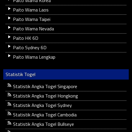
Paito Warna Korea
Paito Warna Laos
Paito Warna Taipei
Paito Warna Nevada
Paito HK 6D
Paito Sydney 6D
Paito Warna Lengkap
Statistik Togel
Statistik Angka Togel Singapore
Statistik Angka Togel Hongkong
Statistik Angka Togel Sydney
Statistik Angka Togel Cambodia
Statistik Angka Togel Bullseye