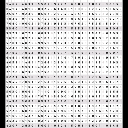
1
4
6
5
2
4
6
3
3
6
5
5
0
4
4
9
5
7
2
9
6
6
8
4
3
4
8
8
7
6
3
0
3
5
8
8
4
1
4
5
4
0
1
6
7
0
3
2
5
7
6
1
4
0
4
1
0
3
8
2
7
2
0
2
2
5
0
6
5
2
2
5
0
7
7
9
2
3
9
3
8
6
0
2
2
2
9
7
4
2
4
8
5
7
3
1
6
9
3
3
3
4
3
8
2
1
9
2
8
1
0
1
1
6
7
6
7
4
4
8
6
8
9
1
1
8
9
6
1
7
8
6
3
3
6
1
8
2
7
9
7
6
8
0
8
0
6
0
5
5
3
7
9
3
3
9
8
5
3
8
0
7
6
5
2
7
5
5
6
2
5
1
0
1
1
3
3
6
0
6
1
7
1
9
1
8
6
0
8
8
2
5
2
7
9
5
8
5
3
8
4
3
8
4
3
0
5
0
6
6
3
9
7
3
1
6
7
7
5
3
6
8
5
3
8
1
3
1
9
1
2
7
9
5
5
7
5
6
7
4
6
7
9
3
3
1
6
9
8
8
8
9
7
4
2
6
1
0
7
7
2
4
2
0
2
5
0
8
4
3
3
8
1
9
1
7
4
8
8
7
5
7
8
1
9
4
8
7
6
4
9
9
5
9
5
9
2
7
3
1
2
6
8
6
5
0
9
2
3
5
2
6
9
8
8
5
2
3
2
5
1
0
5
2
7
0
9
1
9
1
1
6
3
7
1
5
4
9
9
9
2
8
8
1
9
7
2
4
1
5
3
7
8
5
4
7
8
4
3
7
8
5
5
4
9
5
6
7
7
5
4
8
1
8
9
2
1
6
7
4
8
0
9
7
7
6
4
8
4
3
6
8
9
1
1
5
8
1
2
3
1
1
7
6
4
7
8
0
2
2
2
4
8
5
4
9
9
6
7
4
4
0
5
9
5
1
4
8
4
3
7
2
6
6
3
2
8
0
1
1
1
1
6
9
6
6
1
1
5
6
1
5
9
3
3
8
2
1
5
6
5
3
3
5
8
4
9
6
6
3
1
5
1
5
6
8
8
9
5
5
3
7
7
8
6
9
2
4
2
6
2
1
2
0
2
6
7
3
6
9
5
7
5
0
5
3
8
1
8
9
9
6
2
7
9
8
4
6
7
4
7
6
1
2
3
0
2
2
1
3
6
6
1
8
9
1
8
1
6
7
1
2
5
7
3
0
0
1
9
1
2
7
9
6
6
4
0
1
3
4
6
9
4
5
9
7
8
9
1
1
2
1
6
3
9
1
8
7
5
3
6
5
3
1
4
2
3
9
9
9
6
1
3
7
1
6
2
5
2
7
1
1
8
5
4
2
9
5
2
7
1
3
0
2
2
2
0
8
8
7
4
1
0
0
0
0
4
8
5
4
5
0
3
0
3
8
0
6
4
1
7
1
1
0
1
5
0
9
0
9
1
3
8
4
3
4
1
9
5
5
3
8
6
9
6
9
7
1
2
3
2
3
4
2
6
7
0
7
2
9
3
6
0
0
0
6
5
3
3
6
6
0
9
5
5
9
7
8
5
4
1
4
5
6
2
3
0
8
9
8
8
5
5
9
5
4
0
2
0
2
1
8
0
9
9
2
1
9
5
5
6
0
1
8
9
0
3
5
3
8
9
5
9
1
1
2
4
5
6
2
5
6
9
7
7
8
1
8
5
4
1
3
6
1
7
6
1
3
7
1
5
7
2
0
2
6
8
7
8
6
2
5
0
4
4
6
2
9
6
6
1
7
5
7
3
7
5
2
6
8
5
7
7
0
7
8
1
0
6
6
1
4
3
7
1
6
0
7
4
2
4
6
9
6
6
9
8
8
7
6
3
8
0
2
2
6
1
8
1
9
3
4
3
5
8
4
1
0
5
5
8
2
7
4
2
9
1
9
8
8
0
7
4
5
9
7
2
4
0
4
8
4
8
5
4
4
2
0
7
7
2
8
3
0
3
5
6
0
4
4
0
1
2
4
6
5
0
8
1
9
6
6
0
1
1
0
9
4
9
4