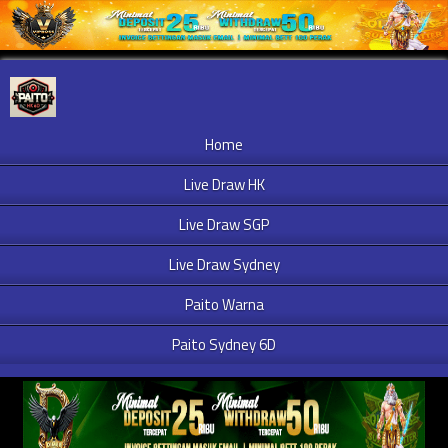
Home
Live Draw HK
Live Draw SGP
Live Draw Sydney
Paito Warna
Paito Sydney 6D