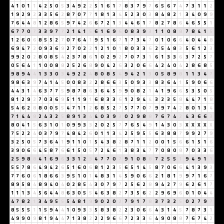
4
1
0
1
1
4
2
5
0
5
3
4
9
2
2
5
1
6
1
7
8
3
7
9
7
6
5
6
7
4
7
3
1
1
2
1
9
2
9
2
3
3
5
6
2
8
7
0
7
7
1
8
1
3
4
5
2
3
0
3
8
4
8
2
1
3
4
0
9
9
7
6
4
4
8
1
2
8
6
5
9
7
4
2
6
6
7
2
1
3
4
4
6
1
7
8
2
7
8
6
4
6
5
5
1
6
7
7
0
7
3
3
9
7
7
2
1
4
1
5
6
1
6
9
6
0
8
3
9
3
1
1
0
8
8
7
8
4
1
5
1
2
6
0
6
8
5
5
2
7
0
7
6
4
1
9
5
1
6
7
1
7
3
4
7
0
1
0
6
6
4
0
4
4
8
6
9
4
7
2
0
9
3
6
9
2
7
0
2
2
1
2
1
0
1
8
0
3
3
6
2
5
4
8
3
5
6
1
2
3
9
9
2
0
2
8
0
8
5
4
2
3
7
8
6
1
0
2
9
2
7
0
7
3
1
6
1
3
3
6
3
7
2
5
7
0
5
6
4
1
1
0
0
8
8
2
5
2
6
8
9
0
4
2
6
3
2
0
6
6
4
2
4
0
4
2
8
6
8
5
9
8
9
4
4
1
3
3
0
3
4
9
2
2
4
8
0
8
5
4
9
4
2
1
3
0
5
8
9
8
1
1
3
4
7
9
8
6
3
9
7
4
1
4
5
0
0
8
3
2
2
8
6
6
3
5
0
9
3
3
8
3
6
4
1
5
9
0
6
6
4
4
3
1
4
6
3
7
7
5
9
8
7
8
6
3
6
4
5
9
9
0
8
2
1
4
1
9
6
6
5
3
5
0
5
8
1
2
9
2
7
0
3
6
9
5
1
1
9
1
6
8
3
3
6
1
2
9
4
4
3
2
3
5
8
4
4
7
1
8
5
4
6
2
8
8
0
0
5
5
4
7
1
1
2
6
8
5
2
7
5
7
7
0
7
9
9
7
4
2
8
0
1
3
4
7
1
4
4
8
2
4
3
2
5
8
9
1
3
4
4
0
3
9
3
0
2
9
8
8
7
6
7
4
2
4
3
6
6
3
8
0
4
1
5
6
3
1
0
1
0
9
9
3
3
2
0
2
5
7
7
6
5
4
9
1
4
3
0
3
X
X
X
X
X
7
5
2
2
4
0
3
7
9
7
4
8
4
2
6
0
1
1
3
4
2
5
9
5
5
6
3
8
8
7
9
9
2
7
9
3
2
5
0
5
7
3
6
4
1
9
1
1
0
1
5
4
3
8
2
8
7
1
1
2
0
0
1
5
6
6
1
5
1
6
3
9
0
6
6
4
5
8
7
6
6
1
5
0
5
7
2
4
6
1
3
8
3
4
7
7
0
8
0
8
7
0
3
3
6
2
5
9
8
8
4
1
6
9
6
3
3
1
2
3
4
7
7
0
7
9
1
0
8
8
7
2
5
5
1
9
4
9
1
1
5
5
7
8
6
4
9
4
2
6
5
1
6
0
6
8
1
2
3
5
6
5
1
4
5
8
7
0
6
6
4
1
3
9
3
7
7
6
0
6
1
8
6
6
3
9
5
1
0
1
4
8
3
1
4
5
9
0
6
6
2
1
8
1
9
9
7
1
6
7
8
9
5
8
4
8
9
4
0
4
0
2
8
5
4
3
0
7
9
7
2
5
6
2
8
9
4
2
7
9
6
2
6
1
7
1
1
1
3
4
5
6
4
4
8
6
3
0
5
5
4
6
3
8
2
7
3
5
6
2
2
9
6
9
6
0
1
0
4
4
4
7
8
2
1
3
4
9
5
5
5
4
8
1
9
9
0
2
0
2
7
9
1
7
8
3
7
3
2
5
0
2
7
9
7
8
5
5
5
1
1
5
9
4
4
1
0
9
3
3
5
8
3
8
2
2
3
0
6
6
4
3
1
4
5
7
8
7
3
1
4
9
9
0
9
8
1
9
4
4
7
1
3
8
2
2
2
9
6
6
7
2
3
3
6
4
9
0
8
8
7
6
7
4
2