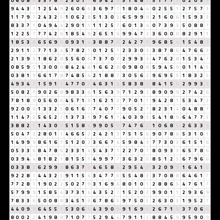
0
6
0
8
8
3
3
7
8
6
2
3
0
1
1
6
9
4
2
6
3
1
4
8
3
5
1
7
7
5
0
2
0
5
5
9
4
4
3
7
1
2
5
4
9
2
6
0
6
6
3
6
9
7
7
1
8
0
4
4
0
2
5
5
1
2
7
5
7
3
1
1
7
9
7
2
4
3
2
5
1
0
6
2
8
5
1
3
0
3
6
5
9
9
9
2
1
6
0
6
1
5
9
3
3
8
3
3
7
1
0
4
9
4
4
2
9
0
1
1
1
1
2
5
7
6
0
1
3
4
0
7
3
9
3
5
0
8
8
7
1
2
2
5
7
7
7
4
2
6
1
8
5
4
9
2
6
5
1
6
9
9
4
7
2
3
6
0
0
0
8
2
9
1
1
1
8
5
3
8
6
5
6
9
6
0
9
3
1
4
3
8
8
7
6
2
4
2
7
9
9
6
8
5
4
1
5
4
8
3
2
9
1
1
2
7
7
1
3
4
5
7
8
2
1
0
1
2
5
7
2
3
3
0
3
3
8
7
8
6
4
7
6
6
3
2
1
3
9
3
1
8
6
2
8
5
5
6
0
6
7
3
7
0
7
2
9
9
3
3
4
7
6
2
8
1
5
3
4
7
0
8
5
9
5
1
3
0
0
0
8
4
2
4
6
1
6
6
2
8
0
9
8
0
8
5
9
4
5
9
0
1
1
4
5
0
3
8
1
9
6
6
1
7
8
7
4
8
5
4
2
1
8
8
7
3
0
5
6
2
9
6
9
5
5
1
8
3
2
5
4
9
3
4
7
1
5
9
1
1
4
7
7
0
7
4
6
3
1
4
5
8
3
8
2
8
4
1
5
6
2
9
9
3
3
5
0
8
2
1
9
0
2
6
8
9
8
3
3
6
1
5
6
3
9
7
1
2
9
2
8
9
0
9
9
2
7
4
2
6
7
8
1
8
9
0
5
6
0
6
4
5
7
1
8
1
6
2
1
3
7
7
0
1
1
9
4
2
8
1
5
3
4
7
2
9
2
0
0
0
1
3
3
2
5
0
6
1
6
7
7
4
0
7
7
9
0
5
2
7
8
2
3
1
4
0
4
8
8
7
1
1
4
7
2
5
6
5
2
7
1
3
7
3
1
9
7
6
1
7
4
0
3
9
3
5
4
1
8
9
6
4
7
7
5
3
8
8
2
1
1
4
3
0
3
5
1
5
8
4
9
9
0
5
5
7
4
7
6
4
1
0
6
8
5
2
6
3
3
6
5
0
4
7
2
2
8
0
1
1
4
6
6
5
2
2
4
2
1
3
7
5
1
5
6
9
0
7
8
6
5
3
1
0
1
1
4
9
9
9
8
6
1
6
7
5
1
2
0
2
3
6
6
7
4
5
9
8
4
3
7
7
3
0
3
6
1
5
1
6
0
5
3
3
6
8
4
7
8
6
2
3
3
1
4
5
4
3
7
1
2
2
7
0
7
8
0
9
3
3
6
5
7
8
6
0
3
9
4
4
8
1
8
2
1
8
1
5
5
1
4
9
9
7
7
3
6
3
2
5
8
5
1
2
3
6
7
9
6
6
0
3
3
8
2
6
2
9
9
9
8
6
3
7
1
4
6
5
8
4
2
9
5
4
9
3
2
0
9
9
1
6
4
1
5
9
2
2
8
1
4
4
3
2
5
9
1
1
5
6
3
4
7
7
5
5
5
4
8
3
3
7
0
8
8
6
4
6
1
7
7
7
2
8
1
1
9
0
2
2
5
0
2
7
9
3
1
6
9
6
8
0
1
0
1
2
8
8
6
5
4
7
6
1
7
5
7
9
9
9
1
5
8
5
4
3
7
3
1
4
4
3
5
2
7
1
5
2
0
2
9
9
0
1
1
2
9
3
6
9
7
8
3
3
6
5
0
0
8
8
3
4
5
1
6
6
7
8
6
5
9
7
5
0
5
2
6
3
0
3
1
9
5
2
7
4
4
0
9
9
6
4
5
5
1
5
3
0
6
6
4
3
9
0
9
9
1
6
9
6
2
6
7
1
8
3
7
0
6
6
8
0
0
2
2
4
1
9
8
8
7
1
0
7
7
5
2
9
4
4
7
9
1
1
2
8
8
4
5
9
9
5
9
0
9