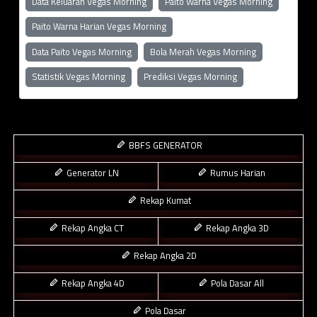
Data Keluaran Vegas Morning
Paito Warna Vegas Morning
Paito Warna Harian Vegas Morning
Data Paito Vegas Morning
Bola Merah Vegas Morning
Statistik Vegas Morning
Prediksi Vegas Morning
BBFS GENERATOR
Generator LN
Rumus Harian
Rekap Kumat
Rekap Angka CT
Rekap Angka 3D
Rekap Angka 2D
Rekap Angka 4D
Pola Dasar All
Pola Dasar