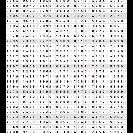
6
2
4
4
8
9
5
2
0
2
1
8
4
8
3
5
1
8
0
8
4
5
1
3
4
4
5
2
4
6
4
7
2
7
9
5
8
4
9
4
8
2
7
0
7
4
4
5
9
5
3
0
5
8
4
8
0
1
3
4
5
2
8
6
5
6
3
5
8
4
6
1
3
8
2
8
7
4
0
4
2
2
9
7
7
3
4
3
0
3
5
7
5
1
6
8
1
0
6
6
3
0
5
2
7
8
7
0
5
5
5
3
8
2
1
9
9
7
0
7
3
0
3
4
7
3
3
2
8
1
4
9
1
9
1
2
3
7
5
3
1
5
5
4
9
9
6
7
1
8
4
7
8
4
3
9
7
4
8
3
3
9
2
4
6
5
1
4
6
1
1
6
5
0
5
6
7
8
4
3
4
3
3
0
3
5
0
9
9
9
3
8
3
9
3
8
7
0
6
6
3
4
5
4
9
8
0
5
3
8
6
5
7
5
3
4
7
2
4
6
0
3
0
5
5
4
0
7
1
8
3
0
8
8
7
8
7
2
2
4
0
6
5
8
4
8
0
7
0
7
7
4
8
2
1
7
9
3
4
7
1
1
3
6
9
6
7
5
7
3
6
0
7
4
2
3
0
1
4
5
7
5
9
5
5
2
3
2
6
8
5
7
2
9
2
5
0
8
9
8
8
9
1
8
9
3
2
0
4
4
6
6
1
0
1
6
0
8
5
4
7
8
5
7
3
3
0
3
4
7
7
3
0
0
0
4
6
4
0
4
4
9
3
0
3
2
5
3
8
2
1
9
4
6
1
7
4
2
2
4
6
5
0
9
9
9
6
2
1
3
2
0
8
0
8
7
6
6
4
1
8
5
4
6
1
0
4
7
7
5
0
5
0
2
2
2
6
4
6
1
7
1
6
3
9
9
8
1
9
1
4
3
1
7
8
4
7
2
0
2
8
4
5
6
2
3
3
2
7
9
1
8
1
4
5
7
9
4
2
6
9
2
7
0
7
3
4
5
6
2
5
1
0
4
4
6
3
9
7
7
8
8
0
9
9
8
8
3
8
2
0
7
4
6
1
3
8
3
7
1
7
0
1
4
5
5
1
3
0
3
9
0
4
7
2
3
2
7
9
7
4
6
6
6
3
1
1
7
1
8
4
7
4
0
4
1
9
7
3
1
4
4
9
1
1
4
9
7
9
7
3
4
9
5
5
4
8
7
1
8
9
4
3
7
1
8
3
7
9
7
8
0
8
9
8
1
2
5
6
2
9
5
5
5
1
1
4
3
7
1
1
9
9
2
2
9
8
1
8
9
7
0
3
9
3
5
8
1
4
5
2
5
6
3
9
1
4
9
4
4
8
0
5
9
5
7
5
6
3
9
9
2
7
0
7
3
7
8
7
6
7
5
0
9
9
8
3
9
9
9
2
0
7
4
2
6
4
0
3
3
3
1
9
5
5
5
9
9
6
6
8
7
7
2
9
2
6
4
2
6
6
9
3
9
3
3
6
0
4
4
9
1
9
0
9
2
5
1
0
1
4
6
6
5
2
1
9
7
1
8
1
2
5
7
3
6
8
0
8
8
7
0
5
1
6
8
1
5
4
9
2
3
1
9
1
5
9
9
8
8
0
5
1
6
7
8
7
7
2
9
6
8
9
3
3
5
3
8
2
1
4
0
9
1
1
9
5
8
8
7
8
7
1
3
4
1
3
8
6
5
0
9
9
7
7
2
5
7
4
2
5
2
6
6
3
2
4
9
3
3
8
2
2
4
6
1
8
9
6
6
1
2
9
9
9
4
8
1
3
4
1
2
4
8
3
7
9
2
3
5
9
2
4
1
5
1
3
9
6
6
5
9
1
5
6
6
5
8
7
6
4
4
7
1
8
6
9
6
2
8
4
0
1
7
8
2
7
6
9
6
1
9
4
6
1
0
8
6
2
8
5
5
4
4
8
3
6
6
2
8
9
3
5
2
7
6
6
4
9
4
8
7
1
5
6
7
0
7
1
8
8
6
7
8
6
5
2
2
3
5
4
3
5
9
5
0
8
6
8
5
3
4
0
0
0
9
1
0
6
6
6
8
7
5
3
3
5
3
0
3
4
0
0
7
7
2
4
5
4
9
1
9
9
2
2