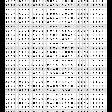
4
6
2
7
9
6
1
7
1
8
0
4
2
1
3
9
8
1
2
3
7
0
3
8
2
5
9
2
3
5
4
3
6
1
7
3
3
2
6
8
4
7
5
0
5
8
5
5
9
5
4
0
2
9
2
3
4
5
2
7
6
1
2
8
1
1
0
9
2
2
9
5
4
0
4
4
8
1
4
5
2
6
0
3
3
7
6
6
1
7
7
0
6
6
3
0
3
8
1
9
3
1
6
4
1
8
7
6
7
4
6
2
5
5
1
4
8
6
4
1
5
9
8
6
5
2
0
2
8
1
9
3
0
8
8
2
7
8
5
4
3
6
6
9
6
0
2
3
2
5
8
0
6
9
6
4
6
2
4
6
3
5
2
0
2
5
9
7
9
7
2
9
0
5
5
5
6
4
0
4
0
8
5
7
3
4
0
2
5
7
6
7
7
1
8
2
3
0
2
2
5
2
6
7
4
1
7
5
4
9
9
3
8
0
8
7
3
2
3
5
3
4
7
0
7
1
6
6
3
9
2
0
8
1
9
0
7
0
1
1
7
3
6
6
3
0
6
7
7
5
2
0
5
2
7
9
8
6
8
5
5
0
1
5
6
6
5
6
3
9
3
4
0
7
7
3
1
0
4
4
6
4
0
6
6
1
4
1
5
6
1
7
0
7
7
7
5
0
3
3
0
9
4
5
9
4
6
1
9
1
6
6
7
9
7
9
0
1
1
2
4
7
8
9
8
8
9
1
2
3
3
9
2
7
9
6
9
5
1
6
2
1
3
9
3
0
1
5
0
5
5
9
2
9
2
7
8
3
9
3
9
2
3
5
8
1
5
9
0
9
5
1
1
8
9
5
7
6
5
2
8
1
8
5
4
4
7
4
1
5
7
3
0
8
8
5
5
4
0
4
7
5
0
2
2
0
9
1
9
1
8
5
1
7
8
3
8
2
8
1
0
8
1
3
4
1
4
7
6
4
8
7
0
4
4
5
6
8
2
1
7
8
0
9
9
3
1
2
0
2
6
7
9
7
7
4
5
0
3
3
2
0
9
3
3
0
4
2
4
6
6
0
1
5
6
8
6
2
2
4
8
4
9
3
3
9
8
2
8
1
9
4
6
4
1
3
4
5
1
6
4
8
8
1
9
7
1
3
0
3
8
3
0
6
6
1
5
0
1
1
3
0
1
9
1
6
1
6
9
6
1
5
6
5
2
2
3
3
6
9
9
1
1
6
7
6
4
1
6
7
2
2
4
1
5
8
6
9
6
6
8
8
4
0
4
2
5
1
4
5
2
1
7
0
7
9
7
4
8
3
7
1
3
1
4
6
6
4
9
4
9
4
4
8
3
6
2
9
8
8
5
8
6
1
7
0
9
9
1
1
2
9
9
8
8
6
7
7
9
7
5
2
9
3
3
4
9
2
2
4
3
8
9
5
5
5
8
7
7
5
0
5
7
6
4
3
0
9
7
7
7
4
0
0
0
4
9
7
6
4
7
2
8
2
1
3
0
7
3
1
0
0
3
6
9
1
3
5
0
5
0
7
1
5
6
4
1
3
1
4
9
8
9
1
1
3
1
9
5
5
4
4
5
6
2
9
1
5
7
3
8
6
1
4
5
9
4
0
9
9
9
5
3
0
3
4
0
0
1
1
2
0
6
7
4
2
8
5
9
5
6
2
8
5
4
6
0
8
1
9
7
4
0
1
1
9
9
6
1
7
8
4
1
0
1
9
7
2
6
8
0
6
7
0
7
4
6
9
5
5
7
9
2
2
4
6
1
2
6
8
5
3
4
3
7
1
6
3
8
2
9
4
3
3
6
6
0
9
9
9
1
9
5
0
5
0
1
9
9
9
9
4
3
3
6
5
3
3
0
3
4
2
5
3
8
1
3
3
5
8
4
0
3
0
3
8
4
9
4
4
8
1
3
1
4
9
4
7
8
6
2
5
5
8
4
8
3
7
4
2
1
3
7
1
8
3
0
7
1
8
1
2
1
7
8
7
5
3
5
8
3
9
3
7
1
2
4
5
0
5
5
9
2
4
6
7
4
7
4
2
5
5
3
0
3
9
7
7
4
2
8
2
0
3
3
6
2
7
8
6
0
2
2
8
1
2
9
9
4
4
4
2
0
3
3