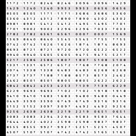
1
1
7
2
9
1
1
7
2
9
8
2
4
6
1
8
2
4
6
1
3
0
9
6
6
3
0
9
6
6
1
4
2
9
2
1
4
2
9
2
1
2
4
0
4
1
2
4
0
4
9
9
5
3
8
9
9
5
3
8
0
6
5
6
2
0
6
5
6
2
8
5
0
5
5
8
5
0
5
5
1
1
7
1
8
1
1
7
1
8
3
6
8
6
5
3
6
8
6
5
5
3
6
0
6
5
3
6
0
6
4
3
1
2
3
4
3
1
2
3
7
8
9
0
9
7
8
9
0
9
4
3
0
2
2
4
3
0
2
2
8
9
8
1
9
8
9
8
1
9
5
4
1
2
3
5
4
1
2
3
1
4
9
5
5
1
4
9
5
5
7
7
0
1
1
7
7
0
1
1
9
0
0
2
2
9
0
0
2
2
3
2
9
6
6
3
2
9
6
6
7
0
3
3
6
7
0
3
3
6
2
7
8
2
1
2
7
8
2
1
6
5
6
1
7
6
5
6
1
7
0
0
0
7
7
0
0
0
7
7
1
5
6
9
6
1
5
6
9
6
8
6
4
0
4
8
6
4
0
4
5
5
4
5
9
5
5
4
5
9
7
7
5
5
1
7
7
5
5
1
0
7
4
2
6
0
7
4
2
6
1
6
2
6
8
1
6
2
6
8
1
8
7
4
2
1
8
7
4
2
8
6
9
3
3
8
6
9
3
3
8
7
2
1
3
8
7
2
1
3
9
7
2
0
2
9
7
2
0
2
6
5
2
2
4
6
5
2
2
4
9
9
4
0
4
9
9
4
0
4
5
6
0
5
5
5
6
0
5
5
9
4
7
5
3
9
4
7
5
3
5
2
1
7
8
5
2
1
7
8
2
5
8
6
5
2
5
8
6
5
1
8
0
7
7
1
8
0
7
7
5
1
0
8
8
5
1
0
8
8
1
3
3
1
4
1
3
3
1
4
6
5
7
2
9
6
5
7
2
9
7
7
6
8
5
7
7
6
8
5
2
0
7
4
2
2
0
7
4
2
1
3
3
8
2
1
3
3
8
2
6
4
8
3
2
6
4
8
3
2
6
2
6
8
5
6
2
6
8
5
3
7
3
7
1
3
7
3
7
1
7
1
8
8
7
7
1
8
8
7
8
5
7
3
1
8
5
7
3
1
2
4
6
2
8
2
4
6
2
8
8
5
0
1
1
8
5
0
1
1
8
8
0
5
5
8
8
0
5
5
2
6
2
2
4
2
6
2
2
4
6
8
4
2
6
6
8
4
2
6
4
2
5
3
8
4
2
5
3
8
7
1
3
9
3
7
1
3
9
3
6
2
2
9
2
6
2
2
9
2
9
6
9
3
3
9
6
9
3
3
7
1
0
2
2
7
1
0
2
2
1
9
1
8
9
1
9
1
8
9
9
4
1
0
1
9
4
1
0
1
1
6
8
3
2
1
6
8
3
2
9
4
8
0
8
9
4
8
0
8
0
4
4
9
4
0
4
4
9
4
3
5
9
0
9
3
5
9
0
9
6
7
4
9
4
6
7
4
9
4
9
3
1
6
7
9
3
1
6
7
5
1
5
2
7
5
1
5
2
7
3
0
9
7
7
3
0
9
7
7
4
4
9
2
2
4
4
9
2
2
9
2
5
6
2
9
2
5
6
2
2
6
3
8
2
2
6
3
8
2
2
2
1
9
1
2
2
1
9
1
0
6
5
1
6
0
6
5
1
6
3
0
8
3
2
3
0
8
3
2
3
2
9
4
4
3
2
9
4
4
9
5
8
3
2
9
5
8
3
2
7
6
4
4
8
7
6
4
4
8
4
0
2
2
4
4
0
2
2
4
2
5
9
8
8
2
5
9
8
8
9
8
3
7
1
9
8
3
7
1
8
5
5
5
1
8
5
5
5
1
9
9
2
7
9
9
9
2
7
9
5
2
5
1
6
5
2
5
1
6
4
5
0
7
7
4
5
0
7
7
5
1
0
7
7
5
1
0
7
7
4
7
4
2
6
4
7
4
2
6
5
1
6
5
2
5
1
6
5
2