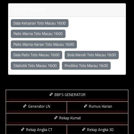
POST TERKAIT
Data Keluaran Toto Macau 16:00
Paito Warna Toto Macau 16:00
Paito Warna Harian Toto Macau 16:00
Data Paito Toto Macau 16:00
Bola Merah Toto Macau 16:00
Statistik Toto Macau 16:00
Prediksi Toto Macau 16:00
BBFS GENERATOR
Generator LN
Rumus Harian
Rekap Kumat
Rekap Angka CT
Rekap Angka 3D