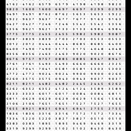
4
1
6
2
8
4
1
6
2
8
6
5
7
9
7
6
5
7
9
7
4
1
9
8
8
4
1
9
8
8
9
8
2
0
2
9
8
2
0
2
1
6
0
0
0
1
6
0
0
0
6
6
9
7
7
6
6
9
7
7
0
2
9
9
9
0
2
9
9
9
9
4
9
1
1
9
4
9
1
1
8
7
6
2
8
8
7
6
2
8
5
6
5
3
8
5
6
5
3
8
5
9
2
2
4
5
9
2
2
4
9
6
3
7
1
9
6
3
7
1
7
6
7
7
5
7
6
7
7
5
9
1
6
3
9
9
1
6
3
9
0
4
2
7
9
0
4
2
7
9
7
2
4
6
1
7
2
4
6
1
5
5
4
2
6
5
5
4
2
6
5
3
5
6
2
5
3
5
6
2
9
6
2
1
3
9
6
2
1
3
3
1
3
3
6
3
1
3
3
6
6
9
8
4
3
6
9
8
4
3
3
7
7
5
3
3
7
7
5
3
2
4
5
5
1
2
4
5
5
1
5
9
8
2
1
5
9
8
2
1
9
0
8
7
6
9
0
8
7
6
3
8
3
9
3
3
8
3
9
3
2
7
0
3
3
2
7
0
3
3
0
5
5
3
8
0
5
5
3
8
2
0
1
2
3
2
0
1
2
3
0
4
4
4
8
0
4
4
4
8
8
6
8
5
4
8
6
8
5
4
6
4
0
0
0
6
4
0
0
0
7
4
9
0
9
7
4
9
0
9
3
1
7
5
3
3
1
7
5
3
4
0
4
8
3
4
0
4
8
3
8
3
5
6
2
8
3
5
6
2
2
4
6
3
9
2
4
6
3
9
9
0
2
0
2
9
0
2
0
2
8
6
7
6
4
8
6
7
6
4
9
7
5
7
3
9
7
5
7
3
0
8
8
5
4
0
8
8
5
4
8
9
4
7
2
8
9
4
7
2
2
7
6
1
7
2
7
6
1
7
5
4
9
3
3
5
4
9
3
3
6
6
6
0
6
6
6
6
0
6
2
3
2
5
7
2
3
2
5
7
7
0
4
1
5
7
0
4
1
5
0
5
8
1
9
0
5
8
1
9
5
3
0
3
3
5
3
0
3
3
4
7
7
2
9
4
7
7
2
9
9
0
2
4
6
9
0
2
4
6
9
9
0
0
0
9
9
0
0
0
0
2
6
0
6
0
2
6
0
6
3
5
7
5
3
3
5
7
5
3
0
9
4
3
7
0
9
4
3
7
9
0
3
7
1
9
0
3
7
1
8
2
1
1
2
8
2
1
1
2
4
4
8
2
1
4
4
8
2
1
2
4
4
5
9
2
4
4
5
9
6
2
6
2
8
6
2
6
2
8
6
3
5
2
7
6
3
5
2
7
4
1
2
4
6
4
1
2
4
6
3
5
8
9
8
3
5
8
9
8
3
3
3
3
6
3
3
3
3
6
6
0
1
7
8
6
0
1
7
8
0
0
8
4
3
0
0
8
4
3
6
8
1
1
2
6
8
1
1
2
0
6
2
9
2
0
6
2
9
2
0
6
2
9
2
0
6
2
9
2
1
5
6
6
3
1
5
6
6
3
2
1
0
6
6
2
1
0
6
6
7
6
5
1
6
7
6
5
1
6
7
5
2
7
9
7
5
2
7
9
7
6
5
5
1
7
6
5
5
1
8
9
2
1
3
8
9
2
1
3
6
9
4
1
5
6
9
4
1
5
2
7
5
5
1
2
7
5
5
1
1
8
3
6
9
1
8
3
6
9
3
3
1
6
7
3
3
1
6
7
7
5
7
2
9
7
5
7
2
9
7
3
3
4
7
7
3
3
4
7
5
2
2
0
2
5
2
2
0
2
3
8
2
7
9
3
8
2
7
9
0
5
1
0
1
0
5
1
0
1
0
3
8
3
2
0
3
8
3
2
1
8
9
5
5
1
8
9
5
5
9
4
6
9
6
9
4
6
9
6
3
3
1
9
1
3
3
1
9
1
9
2
9
9
9
9
2
9
9
9
5
1
0
2
2
5
1
0
2
2
8
4
3
0
3
8
4
3
0
3