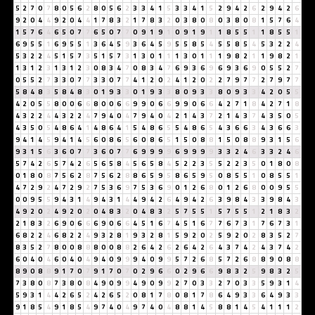
5
2
7
0
7
8
0
5
6
2
8
0
5
6
2
3
3
4
1
5
3
3
4
1
5
2
9
4
2
6
2
9
4
2
6
9
2
0
4
4
9
2
0
4
4
1
7
8
3
2
1
7
8
3
2
0
3
8
0
8
0
3
8
0
8
1
5
7
6
4
1
5
7
6
4
6
5
0
7
7
6
5
0
7
7
0
9
1
9
1
0
9
1
9
1
1
8
5
5
1
1
8
5
5
1
6
9
5
5
1
6
9
5
5
1
3
6
4
5
9
3
6
4
5
9
5
5
8
5
4
5
5
8
5
4
5
3
2
2
4
5
3
2
2
4
5
1
5
7
3
5
1
5
7
3
1
3
0
1
1
1
3
0
1
1
1
9
8
2
1
1
9
8
2
1
1
3
1
2
3
1
3
1
2
3
0
8
3
4
7
0
8
3
4
7
6
9
3
6
9
6
9
3
6
9
0
5
5
2
7
0
5
5
2
7
3
3
0
7
7
3
3
0
7
7
4
1
2
0
2
4
1
2
0
2
2
7
9
7
7
2
7
9
7
7
5
8
4
8
3
5
8
4
8
3
0
1
9
3
3
0
1
9
3
3
8
0
9
3
3
8
0
9
3
3
4
2
0
5
5
4
2
0
5
5
8
0
0
6
6
8
0
0
6
6
9
9
0
6
6
9
9
0
6
6
4
2
7
1
8
4
2
7
1
8
4
3
2
2
4
4
3
2
2
4
7
9
4
0
4
7
9
4
0
4
2
1
4
3
7
2
1
4
3
7
4
3
5
0
5
4
3
5
0
5
4
8
6
4
1
4
8
6
4
1
5
4
8
6
5
5
4
8
6
5
4
3
6
6
3
4
3
6
6
3
9
4
1
4
5
9
4
1
4
5
6
0
8
6
5
6
0
8
6
5
1
5
0
8
8
1
5
0
8
8
9
3
1
5
6
9
3
1
5
6
3
6
0
7
7
3
6
0
7
7
6
9
9
9
9
6
9
9
9
9
3
3
2
4
6
3
3
2
4
6
5
7
4
2
6
5
7
4
2
6
5
6
5
8
4
5
6
5
8
4
5
2
2
3
5
5
2
2
3
5
0
1
8
0
8
0
1
8
0
8
7
5
6
2
8
7
5
6
2
8
8
6
5
9
5
8
6
5
9
5
0
8
5
5
1
0
8
5
5
1
4
7
2
9
2
4
7
2
9
2
7
5
3
6
9
7
5
3
6
9
0
1
2
6
8
0
1
2
6
8
0
0
9
5
5
0
0
9
5
5
9
4
3
1
4
9
4
3
1
4
4
9
4
2
6
4
9
4
2
6
3
9
8
4
3
3
9
8
4
3
4
9
2
0
2
4
9
2
0
2
0
4
8
3
2
0
4
8
3
2
5
7
5
5
1
5
7
5
5
1
2
1
8
3
2
2
1
8
3
2
6
9
0
6
6
6
9
0
6
6
4
5
1
6
7
4
5
1
6
7
7
6
7
3
1
7
6
7
3
1
6
8
2
2
4
6
8
2
2
4
9
3
2
8
1
9
3
2
8
1
5
9
2
0
2
5
9
2
0
2
8
3
5
2
7
8
3
5
2
7
8
0
0
8
8
8
0
0
8
8
2
6
4
2
6
2
6
4
2
6
4
3
7
4
2
4
3
7
4
2
6
0
4
0
4
6
0
4
0
4
9
4
0
9
9
9
4
0
9
9
5
7
2
6
8
5
7
2
6
8
8
9
0
8
8
8
9
0
8
8
9
1
7
0
7
9
1
7
0
7
0
2
9
6
6
0
2
9
6
6
9
8
3
2
5
9
8
3
2
5
7
3
8
0
8
7
3
8
0
8
4
9
0
9
9
4
9
0
9
9
2
7
0
3
3
2
7
0
3
3
5
9
3
1
4
5
9
3
1
4
4
2
6
5
2
4
2
6
5
2
0
8
1
7
8
0
8
1
7
8
6
4
9
3
3
6
4
9
3
3
9
1
8
5
4
9
1
8
5
4
9
7
4
0
4
9
7
4
0
4
8
8
1
4
5
8
8
1
4
5
4
1
1
1
2