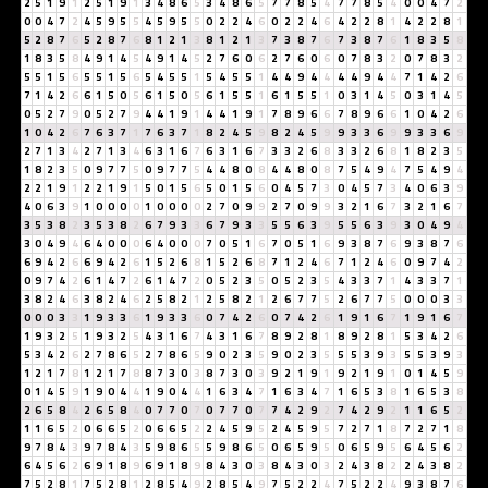
2
5
1
9
1
2
5
1
9
1
3
4
8
6
5
3
4
8
6
5
7
7
8
5
4
7
7
8
5
4
0
0
4
7
2
0
0
4
7
2
4
5
9
5
5
4
5
9
5
5
0
2
2
4
6
0
2
2
4
6
4
2
2
8
1
4
2
2
8
1
5
2
8
7
6
5
2
8
7
6
8
1
2
1
3
8
1
2
1
3
7
3
8
7
6
7
3
8
7
6
1
8
3
5
8
1
8
3
5
8
4
9
1
4
5
4
9
1
4
5
2
7
6
0
6
2
7
6
0
6
0
7
8
3
2
0
7
8
3
2
5
5
1
5
6
5
5
1
5
6
5
4
5
5
1
5
4
5
5
1
4
4
9
4
4
4
4
9
4
4
7
1
4
2
6
7
1
4
2
6
6
1
5
0
5
6
1
5
0
5
6
1
5
5
1
6
1
5
5
1
0
3
1
4
5
0
3
1
4
5
0
5
2
7
9
0
5
2
7
9
4
4
1
9
1
4
4
1
9
1
7
8
9
6
6
7
8
9
6
6
1
0
4
2
6
1
0
4
2
6
7
6
3
7
1
7
6
3
7
1
8
2
4
5
9
8
2
4
5
9
9
3
3
6
9
9
3
3
6
9
2
7
1
3
4
2
7
1
3
4
6
3
1
6
7
6
3
1
6
7
3
3
2
6
8
3
3
2
6
8
1
8
2
3
5
1
8
2
3
5
0
9
7
7
5
0
9
7
7
5
4
4
8
0
8
4
4
8
0
8
7
5
4
9
4
7
5
4
9
4
2
2
1
9
1
2
2
1
9
1
5
0
1
5
6
5
0
1
5
6
0
4
5
7
3
0
4
5
7
3
4
0
6
3
9
4
0
6
3
9
1
0
0
0
0
1
0
0
0
0
2
7
0
9
9
2
7
0
9
9
3
2
1
6
7
3
2
1
6
7
3
5
3
8
2
3
5
3
8
2
6
7
9
3
3
6
7
9
3
3
5
5
6
3
9
5
5
6
3
9
3
0
4
9
4
3
0
4
9
4
6
4
0
0
0
6
4
0
0
0
7
0
5
1
6
7
0
5
1
6
9
3
8
7
6
9
3
8
7
6
6
9
4
2
6
6
9
4
2
6
1
5
2
6
8
1
5
2
6
8
7
1
2
4
6
7
1
2
4
6
0
9
7
4
2
0
9
7
4
2
6
1
4
7
2
6
1
4
7
2
0
5
2
3
5
0
5
2
3
5
4
3
3
7
1
4
3
3
7
1
3
8
2
4
6
3
8
2
4
6
2
5
8
2
1
2
5
8
2
1
2
6
7
7
5
2
6
7
7
5
0
0
0
3
3
0
0
0
3
3
1
9
3
3
6
1
9
3
3
6
0
7
4
2
6
0
7
4
2
6
1
9
1
6
7
1
9
1
6
7
1
9
3
2
5
1
9
3
2
5
4
3
1
6
7
4
3
1
6
7
8
9
2
8
1
8
9
2
8
1
5
3
4
2
6
5
3
4
2
6
2
7
8
6
5
2
7
8
6
5
9
0
2
3
5
9
0
2
3
5
5
5
3
9
3
5
5
3
9
3
1
2
1
7
8
1
2
1
7
8
8
7
3
0
3
8
7
3
0
3
9
2
1
9
1
9
2
1
9
1
0
1
4
5
9
0
1
4
5
9
1
9
0
4
4
1
9
0
4
4
1
6
3
4
7
1
6
3
4
7
1
6
5
3
8
1
6
5
3
8
2
6
5
8
4
2
6
5
8
4
0
7
7
0
7
0
7
7
0
7
7
4
2
9
2
7
4
2
9
2
1
1
6
5
2
1
1
6
5
2
0
6
6
5
2
0
6
6
5
2
2
4
5
9
5
2
4
5
9
5
7
2
7
1
8
7
2
7
1
8
9
7
8
4
3
9
7
8
4
3
5
9
8
6
5
5
9
8
6
5
0
6
5
9
5
0
6
5
9
5
6
4
5
6
2
6
4
5
6
2
6
9
1
8
9
6
9
1
8
9
8
4
3
0
3
8
4
3
0
3
2
4
3
8
2
2
4
3
8
2
7
5
2
8
1
7
5
2
8
1
2
8
5
4
9
2
8
5
4
9
7
5
2
2
4
7
5
2
2
4
9
3
8
7
6