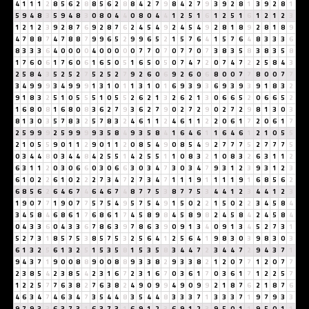
4
1
1
1
2
8
5
6
2
8
8
5
6
2
8
8
4
2
7
9
8
4
2
7
9
3
9
2
8
1
3
9
2
8
1
5
9
4
8
3
5
9
4
8
3
0
8
0
4
4
0
8
0
4
4
1
2
5
1
6
1
2
5
1
6
1
2
1
2
3
1
2
1
2
3
9
2
8
7
6
9
2
8
7
6
2
4
5
4
9
2
4
5
4
9
2
8
1
8
9
2
8
1
8
9
4
7
8
8
7
4
7
8
8
7
9
9
6
5
2
9
9
6
5
2
1
5
7
6
4
1
5
7
6
4
8
3
3
3
6
8
3
3
3
6
4
0
0
0
0
4
0
0
0
0
0
7
7
0
7
0
7
7
0
7
3
8
3
5
8
3
8
3
5
8
1
7
6
0
6
1
7
6
0
6
1
6
5
0
5
1
6
5
0
5
0
7
4
7
2
0
7
4
7
2
2
5
8
4
3
2
5
8
4
3
5
2
5
2
7
5
2
5
2
7
9
2
6
0
6
9
2
6
0
6
8
0
0
7
7
8
0
0
7
7
3
4
9
9
9
3
4
9
9
9
1
3
1
0
1
1
3
1
0
1
6
9
3
9
3
6
9
3
9
3
9
1
8
3
2
9
1
8
3
2
5
1
0
5
5
5
1
0
5
5
2
6
2
1
3
2
6
2
1
3
0
6
6
5
2
0
6
6
5
2
1
6
8
0
8
1
6
8
0
8
3
6
2
7
9
3
6
2
7
9
0
2
7
2
9
0
2
7
2
9
8
1
3
0
3
8
1
3
0
3
5
7
8
3
2
5
7
8
3
2
4
6
1
1
2
4
6
1
1
2
2
0
6
1
7
2
0
6
1
7
2
5
9
9
9
2
5
9
9
9
9
3
5
8
4
9
3
5
8
4
1
6
4
6
1
1
6
4
6
1
2
1
0
5
5
2
1
0
5
5
9
0
1
1
2
9
0
1
1
2
0
8
5
4
9
0
8
5
4
9
2
7
7
7
5
2
7
7
7
5
0
3
4
4
8
0
3
4
4
8
4
2
5
5
1
4
2
5
5
1
1
0
8
3
2
1
0
8
3
2
6
3
1
1
2
6
3
1
1
2
0
3
0
6
6
0
3
0
6
6
3
0
3
4
7
3
0
3
4
7
9
3
1
2
3
9
3
1
2
3
6
1
0
2
2
6
1
0
2
2
2
7
3
4
7
2
7
3
4
7
1
1
1
9
1
1
1
1
9
1
6
8
5
6
2
6
8
5
6
2
6
4
6
7
4
6
4
6
7
4
8
7
7
5
3
8
7
7
5
3
4
4
1
2
3
4
4
1
2
3
1
9
0
7
7
1
9
0
7
7
5
7
5
4
9
5
7
5
4
9
1
5
0
2
2
1
5
0
2
2
3
4
5
8
4
3
4
5
8
4
6
8
6
1
7
6
8
6
1
7
4
5
8
9
8
4
5
8
9
8
2
4
5
8
4
2
4
5
8
4
0
4
3
3
6
0
4
3
3
6
7
8
6
3
9
7
8
6
3
9
0
9
1
3
4
0
9
1
3
4
5
2
7
3
1
5
2
7
3
1
8
5
7
5
3
8
5
7
5
3
2
5
6
4
1
2
5
6
4
1
9
8
3
0
3
9
8
3
0
3
6
1
3
2
5
6
1
3
2
5
1
5
3
5
8
1
5
3
5
8
3
4
4
7
2
3
4
4
7
2
9
4
3
7
1
9
4
3
7
1
9
0
0
8
8
9
0
0
8
8
9
3
3
8
2
9
3
3
8
2
1
2
0
7
7
1
2
0
7
7
2
3
8
5
4
2
3
8
5
4
2
3
1
6
7
2
3
1
6
7
0
3
6
1
7
0
3
6
1
7
1
2
2
5
7
1
2
2
5
7
7
6
3
8
2
7
6
3
8
2
4
9
0
9
9
4
9
0
9
9
2
1
8
7
6
2
1
8
7
6
4
6
3
4
7
4
6
3
4
7
3
5
4
4
8
3
5
4
4
8
3
3
3
7
1
3
3
3
7
1
9
7
9
3
3
9
7
9
3
3
6
3
7
3
1
6
3
7
3
1
6
9
1
2
3
6
9
1
2
3
9
5
0
1
1
9
5
0
1
1