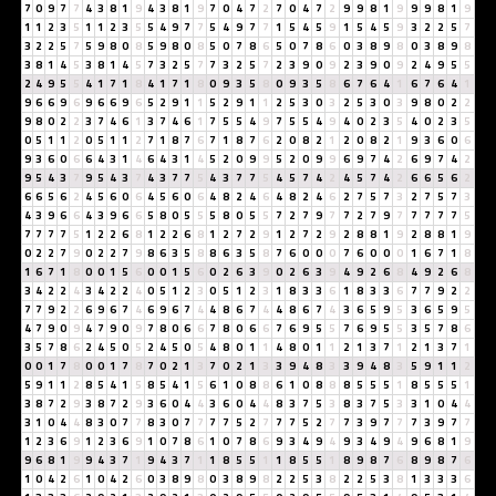
7
0
9
7
7
4
3
8
1
9
4
3
8
1
9
7
0
4
7
2
7
0
4
7
2
9
9
8
1
9
9
9
8
1
9
1
1
2
3
5
1
1
2
3
5
5
4
9
7
7
5
4
9
7
7
1
5
4
5
9
1
5
4
5
9
3
2
2
5
7
3
2
2
5
7
5
9
8
0
8
5
9
8
0
8
5
0
7
8
6
5
0
7
8
6
0
3
8
9
8
0
3
8
9
8
3
8
1
4
5
3
8
1
4
5
7
3
2
5
7
7
3
2
5
7
2
3
9
0
9
2
3
9
0
9
2
4
9
5
5
2
4
9
5
5
4
1
7
1
8
4
1
7
1
8
0
9
3
5
8
0
9
3
5
8
6
7
6
4
1
6
7
6
4
1
9
6
6
9
6
9
6
6
9
6
5
2
9
1
1
5
2
9
1
1
2
5
3
0
3
2
5
3
0
3
9
8
0
2
2
9
8
0
2
2
3
7
4
6
1
3
7
4
6
1
7
5
5
4
9
7
5
5
4
9
4
0
2
3
5
4
0
2
3
5
0
5
1
1
2
0
5
1
1
2
7
1
8
7
6
7
1
8
7
6
2
0
8
2
1
2
0
8
2
1
9
3
6
0
6
9
3
6
0
6
6
4
3
1
4
6
4
3
1
4
5
2
0
9
9
5
2
0
9
9
6
9
7
4
2
6
9
7
4
2
9
5
4
3
7
9
5
4
3
7
4
3
7
7
5
4
3
7
7
5
4
5
7
4
2
4
5
7
4
2
6
6
5
6
2
6
6
5
6
2
4
5
6
0
6
4
5
6
0
6
4
8
2
4
6
4
8
2
4
6
2
7
5
7
3
2
7
5
7
3
4
3
9
6
6
4
3
9
6
6
5
8
0
5
5
5
8
0
5
5
7
2
7
9
7
7
2
7
9
7
7
7
7
7
5
7
7
7
7
5
1
2
2
6
8
1
2
2
6
8
1
2
7
2
9
1
2
7
2
9
2
8
8
1
9
2
8
8
1
9
0
2
2
7
9
0
2
2
7
9
8
6
3
5
8
8
6
3
5
8
7
6
0
0
0
7
6
0
0
0
1
6
7
1
8
1
6
7
1
8
0
0
1
5
6
0
0
1
5
6
0
2
6
3
9
0
2
6
3
9
4
9
2
6
8
4
9
2
6
8
3
4
2
2
4
3
4
2
2
4
0
5
1
2
3
0
5
1
2
3
1
8
3
3
6
1
8
3
3
6
7
7
9
2
2
7
7
9
2
2
6
9
6
7
4
6
9
6
7
4
4
8
6
7
4
4
8
6
7
4
3
6
5
9
5
3
6
5
9
5
4
7
9
0
9
4
7
9
0
9
7
8
0
6
6
7
8
0
6
6
7
6
9
5
5
7
6
9
5
5
3
5
7
8
6
3
5
7
8
6
2
4
5
0
5
2
4
5
0
5
4
8
0
1
1
4
8
0
1
1
2
1
3
7
1
2
1
3
7
1
0
0
1
7
8
0
0
1
7
8
7
0
2
1
3
7
0
2
1
3
3
9
4
8
3
3
9
4
8
3
5
9
1
1
2
5
9
1
1
2
8
5
4
1
5
8
5
4
1
5
6
1
0
8
8
6
1
0
8
8
8
5
5
5
1
8
5
5
5
1
3
8
7
2
9
3
8
7
2
9
3
6
0
4
4
3
6
0
4
4
8
3
7
5
3
8
3
7
5
3
3
1
0
4
4
3
1
0
4
4
8
3
0
7
7
8
3
0
7
7
7
7
5
2
7
7
7
5
2
7
7
3
9
7
7
7
3
9
7
7
1
2
3
6
9
1
2
3
6
9
1
0
7
8
6
1
0
7
8
6
9
3
4
9
4
9
3
4
9
4
9
6
8
1
9
9
6
8
1
9
9
4
3
7
1
9
4
3
7
1
1
8
5
5
1
1
8
5
5
1
8
9
8
7
6
8
9
8
7
6
1
0
4
2
6
1
0
4
2
6
0
3
8
9
8
0
3
8
9
8
2
2
5
3
8
2
2
5
3
8
1
3
3
3
6