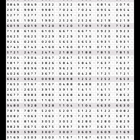
0
8
4
9
4
0
8
4
9
4
3
3
3
2
5
3
3
3
2
5
6
8
1
4
5
6
8
1
4
5
2
0
7
6
4
2
0
7
6
4
9
9
8
1
9
9
9
8
1
9
7
0
2
4
6
7
0
2
4
6
0
9
5
4
9
0
9
5
4
9
5
2
7
7
5
5
2
7
7
5
5
5
3
1
4
5
5
3
1
4
2
3
5
7
3
2
3
5
7
3
2
4
5
6
2
2
4
5
6
2
1
9
9
2
2
1
9
9
2
2
2
5
2
6
8
2
5
2
6
8
6
2
1
9
1
6
2
1
9
1
6
0
1
9
1
6
0
1
9
1
9
1
2
0
2
9
1
2
0
2
1
7
0
9
9
1
7
0
9
9
7
1
2
8
1
7
1
2
8
1
6
1
0
5
5
6
1
0
5
5
6
6
7
1
8
6
6
7
1
8
3
9
2
3
5
3
9
2
3
5
0
6
2
5
7
0
6
2
5
7
9
2
2
9
2
9
2
2
9
2
3
1
3
0
3
3
1
3
0
3
9
2
6
4
1
9
2
6
4
1
0
2
0
5
5
0
2
0
5
5
5
6
5
3
8
5
6
5
3
8
5
9
3
1
4
5
9
3
1
4
6
7
4
3
7
6
7
4
3
7
4
1
6
0
6
4
1
6
0
6
0
7
1
9
1
0
7
1
9
1
5
7
2
1
3
5
7
2
1
3
2
4
7
4
2
2
4
7
4
2
2
1
8
8
7
2
1
8
8
7
7
8
1
5
6
7
8
1
5
6
7
3
0
4
4
7
3
0
4
4
2
0
4
7
2
2
0
4
7
2
5
1
5
0
5
5
1
5
0
5
1
8
1
7
8
1
8
1
7
8
3
8
2
6
8
3
8
2
6
8
5
8
4
5
9
5
8
4
5
9
7
6
3
7
1
7
6
3
7
1
8
5
9
6
6
8
5
9
6
6
9
6
2
3
5
9
6
2
3
5
7
7
7
9
7
7
7
7
9
7
4
0
2
6
8
4
0
2
6
8
3
6
7
7
5
3
6
7
7
5
0
4
2
8
1
0
4
2
8
1
1
7
2
1
3
1
7
2
1
3
6
0
4
2
6
6
0
4
2
6
0
0
9
8
8
0
0
9
8
8
1
2
5
2
7
1
2
5
2
7
7
6
5
3
8
7
6
5
3
8
0
1
6
7
4
0
1
6
7
4
0
4
8
8
7
0
4
8
8
7
3
2
5
7
3
3
2
5
7
3
2
6
3
5
8
2
6
3
5
8
3
9
1
9
1
3
9
1
9
1
1
4
1
1
2
1
4
1
1
2
9
6
7
7
5
9
6
7
7
5
8
9
8
3
2
8
9
8
3
2
4
3
6
8
5
4
3
6
8
5
7
8
5
2
7
7
8
5
2
7
5
6
0
6
6
5
6
0
6
6
1
1
6
5
2
1
1
6
5
2
7
9
7
7
5
7
9
7
7
5
9
4
8
0
8
9
4
8
0
8
1
9
2
8
1
1
9
2
8
1
1
1
0
4
4
1
1
0
4
4
6
6
3
0
3
6
6
3
0
3
7
8
7
9
7
7
8
7
9
7
5
2
0
1
1
5
2
0
1
1
5
1
2
2
4
5
1
2
2
4
0
0
8
2
1
0
0
8
2
1
1
0
6
3
9
1
0
6
3
9
7
2
9
9
9
7
2
9
9
9
5
8
7
3
1
5
8
7
3
1
8
1
6
6
3
8
1
6
6
3
3
0
5
2
7
3
0
5
2
7
6
2
8
0
8
6
2
8
0
8
9
8
2
9
2
9
8
2
9
2
0
6
7
5
3
0
6
7
5
3
3
9
9
7
7
3
9
9
7
7
3
6
3
1
4
3
6
3
1
4
5
9
8
9
8
5
9
8
9
8
3
0
0
7
7
3
0
0
7
7
3
6
0
9
9
3
6
0
9
9
3
1
6
9
6
3
1
6
9
6
3
5
0
3
3
3
5
0
3
3
1
1
6
7
4
1
1
6
7
4
6
5
5
1
6
6
5
5
1
6