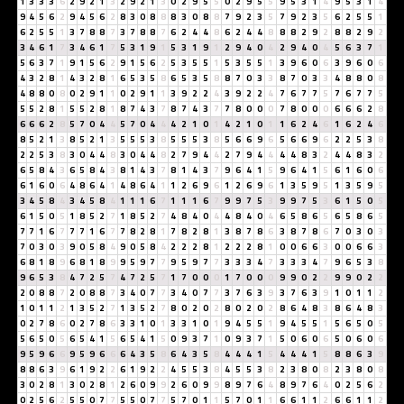
1
3
3
3
6
2
9
2
1
3
2
9
2
1
3
0
2
9
5
5
0
2
9
5
5
9
5
3
1
4
9
5
3
1
4
9
4
5
6
2
9
4
5
6
2
8
3
0
8
8
8
3
0
8
8
7
9
2
3
5
7
9
2
3
5
6
2
5
5
1
6
2
5
5
1
3
7
8
8
7
3
7
8
8
7
6
2
4
4
8
6
2
4
4
8
8
8
2
9
2
8
8
2
9
2
3
4
6
1
7
3
4
6
1
7
5
3
1
9
1
5
3
1
9
1
2
9
4
0
4
2
9
4
0
4
5
6
3
7
1
5
6
3
7
1
9
1
5
6
2
9
1
5
6
2
5
3
5
5
1
5
3
5
5
1
3
9
6
0
6
3
9
6
0
6
4
3
2
8
1
4
3
2
8
1
6
5
3
5
8
6
5
3
5
8
8
7
0
3
3
8
7
0
3
3
4
8
8
0
8
4
8
8
0
8
0
2
9
1
1
0
2
9
1
1
3
9
2
2
4
3
9
2
2
4
7
6
7
7
5
7
6
7
7
5
5
5
2
8
1
5
5
2
8
1
8
7
4
3
7
8
7
4
3
7
7
8
0
0
0
7
8
0
0
0
6
6
6
2
8
6
6
6
2
8
5
7
0
4
4
5
7
0
4
4
4
2
1
0
1
4
2
1
0
1
1
6
2
4
6
1
6
2
4
6
8
5
2
1
3
8
5
2
1
3
5
5
5
3
8
5
5
5
3
8
5
6
6
9
6
5
6
6
9
6
2
2
5
3
8
2
2
5
3
8
3
0
4
4
8
3
0
4
4
8
2
7
9
4
4
2
7
9
4
4
4
4
8
3
2
4
4
8
3
2
6
5
8
4
3
6
5
8
4
3
8
1
4
3
7
8
1
4
3
7
9
6
4
1
5
9
6
4
1
5
6
1
6
0
6
6
1
6
0
6
4
8
6
4
1
4
8
6
4
1
1
2
6
9
6
1
2
6
9
6
1
3
5
9
5
1
3
5
9
5
3
4
5
8
4
3
4
5
8
4
1
1
1
6
7
1
1
1
6
7
9
9
7
5
3
9
9
7
5
3
6
1
5
0
5
6
1
5
0
5
1
8
5
2
7
1
8
5
2
7
4
8
4
0
4
4
8
4
0
4
6
5
8
6
5
6
5
8
6
5
7
7
1
6
7
7
7
1
6
7
7
8
2
8
1
7
8
2
8
1
3
8
7
8
6
3
8
7
8
6
7
0
3
0
3
7
0
3
0
3
9
0
5
8
4
9
0
5
8
4
2
2
2
8
1
2
2
2
8
1
0
0
6
6
3
0
0
6
6
3
6
8
1
8
9
6
8
1
8
9
9
5
9
7
7
9
5
9
7
7
3
3
3
4
7
3
3
3
4
7
9
6
5
3
8
9
6
5
3
8
4
7
2
5
7
4
7
2
5
7
1
7
0
0
0
1
7
0
0
0
9
9
0
2
2
9
9
0
2
2
2
0
8
8
7
2
0
8
8
7
3
4
0
7
7
3
4
0
7
7
3
7
6
3
9
3
7
6
3
9
1
0
1
1
2
1
0
1
1
2
1
3
5
2
7
1
3
5
2
7
8
0
2
0
2
8
0
2
0
2
8
6
4
8
3
8
6
4
8
3
0
2
7
8
6
0
2
7
8
6
3
3
1
0
1
3
3
1
0
1
9
4
5
5
1
9
4
5
5
1
5
6
5
0
5
5
6
5
0
5
6
5
4
1
5
6
5
4
1
5
0
9
3
7
1
0
9
3
7
1
5
0
6
0
6
5
0
6
0
6
9
5
9
6
6
9
5
9
6
6
6
4
3
5
8
6
4
3
5
8
4
4
4
1
5
4
4
4
1
5
8
8
6
3
9
8
8
6
3
9
6
1
9
2
2
6
1
9
2
2
4
5
5
3
8
4
5
5
3
8
2
3
8
0
8
2
3
8
0
8
3
0
2
8
1
3
0
2
8
1
2
6
0
9
9
2
6
0
9
9
8
9
7
6
4
8
9
7
6
4
0
2
5
6
2
0
2
5
6
2
5
5
0
7
7
5
5
0
7
7
5
7
0
1
1
5
7
0
1
1
6
6
1
1
2
6
6
1
1
2