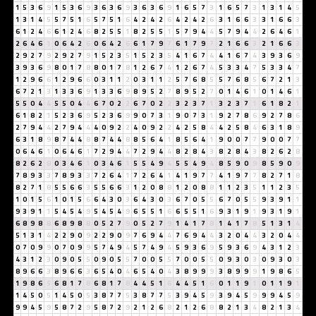
1
5
3
6
9
1
5
3
6
9
3
6
3
6
9
3
6
3
6
9
1
6
5
7
3
1
6
5
7
3
1
3
1
4
5
1
3
1
4
5
5
7
5
1
6
5
7
5
1
6
4
2
4
2
6
4
2
4
2
6
3
1
6
6
3
3
1
6
6
3
6
1
2
4
6
6
1
2
4
6
8
2
5
5
1
8
2
5
5
1
5
7
9
4
4
5
7
9
4
4
2
6
4
6
1
2
6
4
6
1
0
6
4
2
6
0
6
4
2
6
6
1
7
9
7
6
1
7
9
7
2
1
6
6
3
2
1
6
6
3
2
9
2
7
9
2
9
2
7
9
1
5
2
3
5
1
5
2
3
5
4
1
6
7
4
4
1
6
7
4
3
9
3
6
9
3
9
3
6
9
8
0
1
7
8
8
0
1
7
8
1
2
6
7
4
1
2
6
7
4
5
3
3
4
7
5
3
3
4
7
1
2
9
6
6
1
2
9
6
6
0
3
1
1
2
0
3
1
1
2
5
7
6
8
5
5
7
6
8
5
6
7
2
1
3
6
7
2
1
3
1
3
3
6
9
1
3
3
6
9
8
9
5
2
7
8
9
5
2
7
0
1
4
6
1
0
1
4
6
1
5
5
0
4
4
5
5
0
4
4
6
7
0
2
2
6
7
0
2
2
3
2
3
7
1
3
2
3
7
1
6
1
8
2
1
6
1
8
2
1
5
2
3
6
9
5
2
3
6
9
9
0
7
3
1
9
0
7
3
1
9
2
7
8
6
9
2
7
8
6
2
7
9
4
4
2
7
9
4
4
4
0
9
2
2
4
0
9
2
2
4
2
5
8
4
4
2
5
8
4
6
3
1
8
9
6
3
1
8
9
8
7
4
4
8
8
7
4
4
8
8
5
6
4
1
8
5
6
4
1
9
0
0
7
7
9
0
0
7
7
0
6
4
6
1
0
6
4
6
1
7
2
9
4
4
7
2
9
4
4
8
2
8
4
3
8
2
8
4
3
8
2
6
2
8
8
2
6
2
8
0
3
4
6
1
0
3
4
6
1
5
5
4
9
4
5
5
4
9
4
8
5
9
0
9
8
5
9
0
9
7
8
9
3
3
7
8
9
3
3
7
2
6
4
1
7
2
6
4
1
4
1
9
7
7
4
1
9
7
7
8
2
7
1
8
8
2
7
1
8
5
5
6
6
3
5
5
6
6
3
1
2
0
8
8
1
2
0
8
8
1
1
2
3
5
1
1
2
3
5
1
0
1
5
6
1
0
1
5
6
6
4
3
0
3
6
4
3
0
3
6
7
0
5
5
6
7
0
5
5
9
3
9
1
1
9
3
9
1
1
5
4
5
4
9
5
4
5
4
9
6
5
5
1
6
6
5
5
1
6
9
3
1
9
1
9
3
1
9
1
6
8
9
8
8
6
8
9
8
8
0
5
2
7
9
0
5
2
7
9
1
4
1
7
8
1
4
1
7
8
5
1
3
1
4
5
1
3
1
4
2
2
9
0
9
2
2
9
0
9
7
6
9
4
4
7
6
9
4
4
3
2
0
4
4
3
2
0
4
4
0
7
0
9
9
0
7
0
9
9
5
7
4
9
4
5
7
4
9
4
5
9
3
6
9
5
9
3
6
9
4
3
1
2
3
4
3
1
2
3
0
9
0
5
5
0
9
0
5
5
7
0
0
5
5
7
0
0
5
5
0
9
3
0
3
0
9
3
0
3
8
9
6
6
3
8
9
6
6
3
6
5
4
0
4
6
5
4
0
4
3
8
9
9
9
3
8
9
9
9
1
9
8
6
5
1
9
8
6
5
6
8
1
7
8
6
8
1
7
8
4
4
5
1
6
4
4
5
1
6
0
1
1
9
1
0
1
1
9
1
1
4
5
0
5
1
4
5
0
5
3
8
7
7
5
3
8
7
7
5
3
9
4
5
9
3
9
4
5
9
9
9
4
5
9
9
9
4
5
9
5
8
7
2
9
5
8
7
2
9
2
1
2
6
8
2
1
2
6
8
8
2
1
3
4
8
2
1
3
4