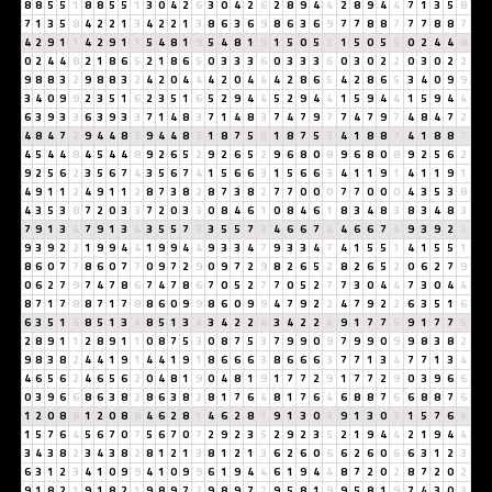
8
8
5
5
1
8
8
5
5
1
3
0
4
2
6
3
0
4
2
6
2
8
9
4
4
2
8
9
4
4
7
1
3
5
8
7
1
3
5
8
4
2
2
1
3
4
2
2
1
3
8
6
3
6
9
8
6
3
6
9
7
7
8
8
7
7
7
8
8
7
4
2
9
1
1
4
2
9
1
1
5
4
8
1
9
5
4
8
1
9
1
5
0
5
5
1
5
0
5
5
0
2
4
4
8
0
2
4
4
8
2
1
8
6
5
2
1
8
6
5
0
3
3
3
6
0
3
3
3
6
0
3
0
2
2
0
3
0
2
2
9
8
8
3
2
9
8
8
3
2
4
2
0
4
4
4
2
0
4
4
4
2
8
6
5
4
2
8
6
5
3
4
0
9
9
3
4
0
9
9
2
3
5
1
6
2
3
5
1
6
5
2
9
4
4
5
2
9
4
4
1
5
9
4
4
1
5
9
4
4
6
3
9
3
3
6
3
9
3
3
7
1
4
8
3
7
1
4
8
3
7
4
7
9
7
7
4
7
9
7
4
8
4
7
2
4
8
4
7
2
9
4
4
8
3
9
4
4
8
3
1
8
7
5
3
1
8
7
5
3
4
1
8
8
7
4
1
8
8
7
4
5
4
4
8
4
5
4
4
8
9
2
6
5
2
9
2
6
5
2
9
6
8
0
8
9
6
8
0
8
9
2
5
6
2
9
2
5
6
2
3
5
6
7
4
3
5
6
7
4
1
5
6
6
3
1
5
6
6
3
4
1
1
9
1
4
1
1
9
1
4
9
1
1
2
4
9
1
1
2
8
7
3
8
2
8
7
3
8
2
7
7
0
0
0
7
7
0
0
0
4
3
5
3
8
4
3
5
3
8
7
2
0
3
3
7
2
0
3
3
0
8
4
6
1
0
8
4
6
1
8
3
4
8
3
8
3
4
8
3
7
9
1
3
4
7
9
1
3
4
3
5
5
7
3
3
5
5
7
3
4
6
6
7
4
4
6
6
7
4
9
3
9
2
2
9
3
9
2
2
1
9
9
4
4
1
9
9
4
4
9
3
3
4
7
9
3
3
4
7
4
1
5
5
1
4
1
5
5
1
8
6
0
7
7
8
6
0
7
7
0
9
7
2
9
0
9
7
2
9
8
2
6
5
2
8
2
6
5
2
0
6
2
7
9
0
6
2
7
9
7
4
7
8
6
7
4
7
8
6
7
0
5
2
7
7
0
5
2
7
7
3
0
4
4
7
3
0
4
4
8
7
1
7
8
8
7
1
7
8
8
6
0
9
9
8
6
0
9
9
4
7
9
2
2
4
7
9
2
2
6
3
5
1
6
6
3
5
1
6
8
5
1
3
4
8
5
1
3
4
3
4
2
2
4
3
4
2
2
4
9
1
7
7
5
9
1
7
7
5
2
8
9
1
1
2
8
9
1
1
0
8
7
5
3
0
8
7
5
3
7
9
9
0
9
7
9
9
0
9
9
8
3
8
2
9
8
3
8
2
4
4
1
9
1
4
4
1
9
1
8
6
6
6
3
8
6
6
6
3
7
7
1
3
4
7
7
1
3
4
4
6
5
6
2
4
6
5
6
2
0
4
8
1
9
0
4
8
1
9
1
7
7
2
9
1
7
7
2
9
0
3
9
6
6
0
3
9
6
6
8
6
3
8
2
8
6
3
8
2
8
1
7
6
4
8
1
7
6
4
6
8
8
7
6
6
8
8
7
6
1
2
0
8
8
1
2
0
8
8
4
6
2
8
1
4
6
2
8
1
9
1
3
0
3
9
1
3
0
3
1
5
7
6
4
1
5
7
6
4
5
6
7
0
7
5
6
7
0
7
2
9
2
3
5
2
9
2
3
5
2
1
9
4
4
2
1
9
4
4
3
4
3
8
2
3
4
3
8
2
8
1
2
1
3
8
1
2
1
3
6
2
6
0
6
6
2
6
0
6
6
3
1
2
3
6
3
1
2
3
4
1
0
9
9
4
1
0
9
9
6
1
9
4
4
6
1
9
4
4
8
7
2
0
2
8
7
2
0
2
9
1
8
2
1
9
1
8
2
1
9
8
9
7
7
9
8
9
7
7
9
5
8
1
9
9
5
8
1
9
7
4
3
0
3