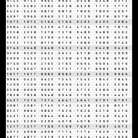
9
7
5
5
1
9
7
5
5
1
9
9
6
5
2
9
9
6
5
2
0
3
4
8
3
0
3
4
8
3
0
3
1
5
6
0
3
1
5
6
3
5
8
2
1
3
5
8
2
1
6
3
2
8
1
6
3
2
8
1
1
7
7
3
1
1
7
7
3
1
5
4
2
6
8
5
4
2
6
8
0
8
1
0
1
0
8
1
0
1
7
8
0
0
0
7
8
0
0
0
4
0
9
7
7
4
0
9
7
7
0
9
6
0
6
0
9
6
0
6
2
1
2
9
2
2
1
2
9
2
8
5
7
8
6
8
5
7
8
6
1
0
7
5
3
1
0
7
5
3
5
1
6
6
3
5
1
6
6
3
0
2
0
5
5
0
2
0
5
5
3
0
8
4
3
3
0
8
4
3
5
2
3
9
3
5
2
3
9
3
4
7
3
4
7
4
7
3
4
7
1
8
7
0
7
1
8
7
0
7
2
3
5
8
4
2
3
5
8
4
1
3
7
8
6
1
3
7
8
6
9
4
8
9
8
9
4
8
9
8
6
5
0
2
2
6
5
0
2
2
3
1
9
9
9
3
1
9
9
9
4
1
6
4
1
4
1
6
4
1
4
0
2
8
1
4
0
2
8
1
1
1
5
2
7
1
1
5
2
7
8
1
1
9
1
8
1
1
9
1
1
0
8
0
8
1
0
8
0
8
0
7
4
3
7
0
7
4
3
7
3
6
4
8
3
3
6
4
8
3
1
4
5
2
7
1
4
5
2
7
0
4
2
8
1
0
4
2
8
1
9
5
0
9
9
9
5
0
9
9
3
6
2
2
4
3
6
2
2
4
6
5
1
8
9
6
5
1
8
9
5
9
9
9
9
5
9
9
9
9
2
4
5
3
8
2
4
5
3
8
6
1
9
8
8
6
1
9
8
8
8
7
8
0
8
8
7
8
0
8
0
7
4
0
4
0
7
4
0
4
2
1
6
5
2
2
1
6
5
2
0
6
0
4
4
0
6
0
4
4
3
5
1
6
7
3
5
1
6
7
9
5
0
7
7
9
5
0
7
7
7
7
3
7
1
7
7
3
7
1
8
9
8
3
2
8
9
8
3
2
1
6
1
7
8
1
6
1
7
8
8
9
8
3
2
8
9
8
3
2
2
5
2
8
1
2
5
2
8
1
9
9
6
6
3
9
9
6
6
3
0
4
2
5
7
0
4
2
5
7
7
5
4
5
9
7
5
4
5
9
1
8
4
5
9
1
8
4
5
9
1
2
0
9
9
1
2
0
9
9
9
0
9
0
9
9
0
9
0
9
4
3
2
2
4
4
3
2
2
4
3
5
9
8
8
3
5
9
8
8
9
0
0
9
9
9
0
0
9
9
6
7
1
3
4
6
7
1
3
4
5
3
8
0
8
5
3
8
0
8
7
8
3
8
2
7
8
3
8
2
9
9
4
8
3
9
9
4
8
3
5
7
9
9
9
5
7
9
9
9
4
4
3
7
1
4
4
3
7
1
7
3
7
4
2
7
3
7
4
2
4
6
4
1
5
4
6
4
1
5
6
7
9
1
1
6
7
9
1
1
2
0
8
1
9
2
0
8
1
9
5
7
4
5
9
5
7
4
5
9
2
4
2
8
1
2
4
2
8
1
8
5
5
7
3
8
5
5
7
3
9
8
6
3
9
9
8
6
3
9
7
6
2
6
8
7
6
2
6
8
6
2
1
6
7
6
2
1
6
7
5
4
3
1
4
5
4
3
1
4
9
8
4
4
8
9
8
4
4
8
9
1
4
8
3
9
1
4
8
3
9
4
4
5
9
9
4
4
5
9
3
2
9
0
9
3
2
9
0
9
4
0
7
8
6
4
0
7
8
6
1
3
9
0
9
1
3
9
0
9
1
2
1
7
8
1
2
1
7
8
7
1
0
9
9
7
1
0
9
9
7
6
0
1
1
7
6
0
1
1
4
0
7
2
9
4
0
7
2
9
4
9
0
8
8
4
9
0
8
8
7
1
7
4
2
7
1
7
4
2
1
6
2
9
2
1
6
2
9
2
4
8
7
7
5
4
8
7
7
5
1
3
1
9
1
1
3
1
9
1
1
4
2
4
6
1
4
2
4
6
1
0
3
6
9