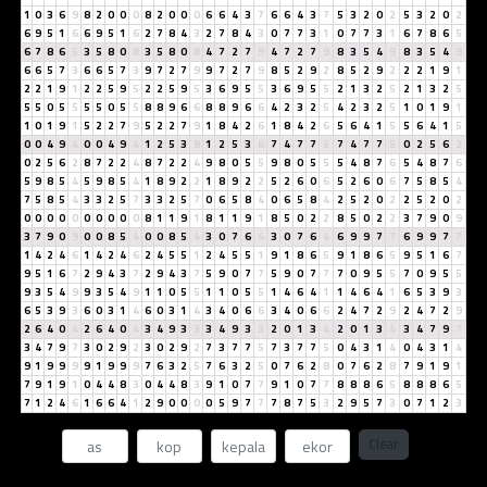
1
0
3
6
9
8
2
0
0
0
8
2
0
0
0
6
6
4
3
7
6
6
4
3
7
5
3
2
0
2
5
3
2
0
2
6
9
5
1
6
6
9
5
1
6
2
7
8
4
3
2
7
8
4
3
0
7
7
3
1
0
7
7
3
1
6
7
8
6
5
6
7
8
6
5
3
5
8
0
8
3
5
8
0
8
4
7
2
7
9
4
7
2
7
9
8
3
5
4
9
8
3
5
4
9
6
6
5
7
3
6
6
5
7
3
9
7
2
7
9
9
7
2
7
9
8
5
2
9
2
8
5
2
9
2
2
2
1
9
1
2
2
1
9
1
2
2
5
9
5
2
2
5
9
5
3
6
9
5
5
3
6
9
5
5
2
1
3
2
5
2
1
3
2
5
5
5
0
5
5
5
5
0
5
5
8
8
9
6
6
8
8
9
6
6
4
2
3
2
5
4
2
3
2
5
1
0
1
9
1
1
0
1
9
1
5
2
2
7
9
5
2
2
7
9
1
8
4
2
6
1
8
4
2
6
5
6
4
1
5
5
6
4
1
5
0
0
4
9
4
0
0
4
9
4
1
2
5
3
8
1
2
5
3
8
7
4
7
7
5
7
4
7
7
5
0
2
5
6
2
0
2
5
6
2
8
7
2
2
4
8
7
2
2
4
9
8
0
5
5
9
8
0
5
5
5
4
8
7
6
5
4
8
7
6
5
9
8
5
4
5
9
8
5
4
1
8
9
2
2
1
8
9
2
2
5
2
6
0
6
5
2
6
0
6
7
5
8
5
4
7
5
8
5
4
3
3
2
5
7
3
3
2
5
7
0
6
5
8
4
0
6
5
8
4
2
5
2
0
2
2
5
2
0
2
0
0
0
0
0
0
0
0
0
0
8
1
1
9
1
8
1
1
9
1
8
5
0
2
2
8
5
0
2
2
3
7
9
0
9
3
7
9
0
9
0
0
8
5
4
0
0
8
5
4
3
0
7
6
4
3
0
7
6
4
6
9
9
7
7
6
9
9
7
7
1
4
2
4
6
1
4
2
4
6
2
4
5
5
1
2
4
5
5
1
9
1
8
6
5
9
1
8
6
5
9
5
1
6
7
9
5
1
6
7
2
9
4
3
7
2
9
4
3
7
5
9
0
7
7
5
9
0
7
7
7
0
9
5
5
7
0
9
5
5
9
3
5
4
9
9
3
5
4
9
1
1
0
5
5
1
1
0
5
5
1
4
6
4
1
1
4
6
4
1
6
5
3
9
3
6
5
3
9
3
6
0
3
1
4
6
0
3
1
4
3
4
0
6
6
3
4
0
6
6
2
4
7
2
9
2
4
7
2
9
2
6
4
0
4
2
6
4
0
4
3
4
9
3
3
3
4
9
3
3
2
0
1
3
4
2
0
1
3
4
3
4
7
9
7
3
4
7
9
7
3
0
2
9
2
3
0
2
9
2
7
3
7
7
5
7
3
7
7
5
0
4
3
1
4
0
4
3
1
4
9
1
9
9
9
9
1
9
9
9
7
6
3
2
5
7
6
3
2
5
0
7
6
2
8
0
7
6
2
8
7
9
1
9
1
7
9
1
9
1
0
4
4
8
3
0
4
4
8
3
9
1
0
7
7
9
1
0
7
7
8
8
8
6
5
8
8
8
6
5
7
1
2
4
6
1
6
6
4
1
2
9
0
0
0
0
5
9
7
7
7
8
7
5
3
2
9
5
7
3
0
7
1
2
3
Clear