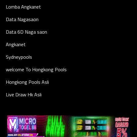
Lomba Angkanet
Data Nagasaon
Data 6D Naga saon
Angkanet
Sydneypools
welcome To Hongkong Pools
Hongkong Pools Asli
Live Draw Hk Asli