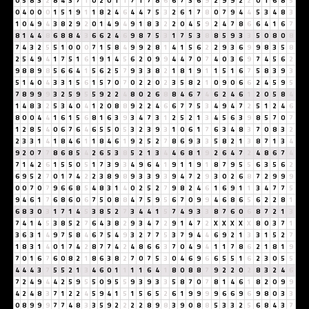
0
5
8
3
2
8
4
3
7
1
0
2
0
1
1
7
1
7
8
6
6
7
3
6
9
2
9
9
2
2
0
1
6
8
5
0
4
0
0
0
1
5
1
9
1
1
8
2
4
6
4
4
7
5
3
2
6
1
7
8
0
7
9
4
4
5
3
4
8
3
1
0
4
9
4
3
8
2
9
2
0
1
4
9
4
9
1
8
3
2
2
0
4
5
9
2
4
7
8
6
6
4
1
6
7
8
1
4
4
8
6
8
8
4
3
6
6
2
4
6
9
8
7
5
3
1
7
5
3
8
8
5
9
3
3
5
0
8
0
8
7
4
3
2
5
5
1
0
0
0
7
1
5
8
4
9
9
2
8
1
4
1
5
6
2
2
9
3
6
9
9
8
3
5
8
2
5
4
9
4
1
7
5
1
6
1
9
1
4
5
6
2
0
9
9
4
4
7
0
7
4
0
3
6
9
7
4
5
6
2
9
8
8
9
8
5
6
6
4
1
5
6
2
5
7
9
3
3
8
2
1
8
1
9
1
1
5
1
6
7
5
8
3
9
3
5
1
4
0
4
3
3
1
5
6
1
5
7
0
7
0
2
2
0
2
3
5
8
2
1
0
9
0
6
6
2
4
5
9
5
7
8
9
9
9
3
2
5
9
5
5
9
2
2
4
8
0
2
6
8
8
4
6
7
4
6
2
4
6
1
2
0
5
8
4
1
4
8
3
2
5
3
4
0
4
1
2
0
8
8
9
2
2
4
6
6
7
7
5
3
4
9
4
7
2
5
1
2
4
6
8
0
0
4
4
1
6
1
5
6
8
1
6
3
9
3
4
7
3
1
2
5
2
1
3
4
5
6
3
9
8
5
7
0
7
1
2
8
5
4
0
6
7
6
4
6
5
5
0
5
3
2
3
9
3
1
0
6
1
7
6
3
4
8
3
7
0
8
3
2
2
3
3
1
4
1
8
4
6
1
1
8
4
6
1
9
2
5
2
7
8
6
9
3
3
5
8
2
1
3
8
7
1
3
4
9
2
0
7
7
8
6
8
5
4
2
6
5
3
8
5
2
1
3
4
4
6
8
1
9
2
6
4
7
2
4
8
6
7
4
7
1
4
2
6
1
5
5
0
5
1
7
3
9
3
4
9
6
4
1
9
1
1
9
1
8
7
9
5
5
6
3
5
6
2
6
9
5
2
7
0
1
7
4
2
2
3
8
9
8
9
3
3
9
3
9
4
7
2
9
3
0
2
6
8
7
2
9
9
9
0
0
7
0
7
9
6
6
8
5
4
8
3
1
4
0
2
5
2
7
9
8
2
4
6
1
6
9
1
1
3
4
7
7
5
9
4
6
1
7
6
8
6
0
6
7
5
0
8
8
4
7
5
9
5
6
7
0
9
9
4
6
8
6
5
6
2
2
8
1
6
8
3
0
3
1
7
1
4
5
3
8
5
2
7
3
4
4
1
5
7
4
9
3
3
8
7
6
0
6
8
7
2
1
3
7
4
1
4
5
3
8
5
2
7
6
4
3
8
2
9
3
4
7
2
9
1
4
7
2
X
X
X
X
X
8
0
3
7
1
3
6
3
1
4
9
7
5
8
4
6
7
5
4
9
3
2
7
7
5
3
7
9
4
4
6
9
2
1
3
3
1
5
2
7
1
8
3
1
4
0
1
7
4
2
8
7
7
4
2
4
8
6
6
3
7
0
4
9
4
1
1
7
8
6
2
1
8
1
9
7
0
1
6
7
6
0
8
2
1
8
6
3
8
2
7
0
7
5
3
0
4
6
9
6
6
5
5
1
6
2
3
0
5
5
4
4
4
3
7
5
5
2
1
3
4
6
0
1
1
1
1
6
4
1
8
0
8
8
7
9
2
2
0
2
8
3
2
4
6
7
2
4
9
4
4
2
5
9
5
5
0
9
5
5
9
3
9
3
3
5
8
7
0
7
8
1
4
6
1
8
2
0
9
9
4
2
4
8
3
7
1
2
2
4
5
9
4
1
5
1
5
6
5
2
6
1
9
9
9
9
6
6
9
6
9
8
0
3
3
0
8
9
9
9
7
7
4
8
3
3
5
9
2
2
2
2
8
9
8
3
9
0
8
8
5
3
3
2
5
6
8
4
3
7