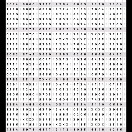
9
0
5
4
9
6
6
6
0
6
3
7
1
7
8
7
9
8
4
3
8
6
8
9
8
2
3
7
0
7
2
3
0
4
4
1
5
4
8
3
8
8
8
7
6
6
8
4
8
3
4
2
7
4
2
7
1
4
3
7
7
8
0
4
4
2
1
7
5
3
5
8
3
9
3
5
3
8
4
3
1
6
5
1
6
8
2
4
9
4
6
3
4
9
4
8
7
8
0
8
4
6
8
7
6
1
6
6
0
6
8
0
4
5
9
5
1
9
0
9
5
8
0
5
5
0
4
7
9
7
6
6
6
2
8
8
6
9
3
3
8
8
5
7
3
8
4
5
9
5
0
3
4
9
4
3
5
8
1
9
4
0
3
4
7
9
9
5
4
9
2
5
0
9
9
0
8
8
7
6
1
5
7
7
5
0
7
2
7
9
2
8
5
7
3
3
4
4
8
3
2
8
9
8
8
7
1
6
5
2
0
1
4
3
7
5
8
7
0
7
7
5
4
8
3
1
9
1
6
7
3
3
4
0
4
X
X
X
X
X
3
7
2
2
4
4
1
5
2
7
1
7
6
2
8
3
6
8
0
8
X
X
X
X
X
X
X
X
X
X
2
2
6
5
2
9
0
6
7
4
9
7
2
3
5
8
8
1
3
4
8
3
9
3
3
1
2
9
9
9
7
6
4
4
8
9
0
0
6
6
9
3
3
8
2
9
2
4
5
9
3
3
0
5
5
5
2
6
8
5
2
0
9
1
1
7
8
1
7
8
0
5
8
0
8
5
6
5
0
5
8
0
6
2
8
6
7
4
5
9
3
6
2
0
2
1
9
8
3
2
6
2
6
8
5
8
6
6
8
5
6
4
8
2
1
4
3
7
5
3
6
8
6
2
8
0
0
4
7
2
0
3
7
3
1
4
9
3
6
9
6
4
5
9
5
6
6
0
3
3
8
7
5
1
6
7
9
2
2
4
0
2
8
1
9
5
5
1
4
5
4
1
1
4
5
2
7
3
5
8
8
8
6
0
6
0
9
0
5
5
3
6
1
8
9
5
7
6
4
1
2
1
2
8
1
5
2
3
5
8
1
6
7
0
7
6
6
6
6
3
0
0
3
4
7
2
5
5
5
1
9
6
6
6
3
0
4
3
3
6
8
1
9
4
4
0
6
7
9
7
4
2
8
4
3
3
7
8
3
2
3
5
1
5
6
X
X
X
X
X
9
1
8
8
7
8
0
7
8
6
1
5
0
5
5
0
5
6
8
5
1
4
9
1
1
1
0
3
2
5
1
8
6
5
2
0
4
7
6
4
8
7
3
4
7
4
7
4
1
5
0
7
1
5
6
0
5
6
5
2
1
2
4
9
4
1
1
4
8
3
2
0
3
2
5
6
2
4
0
4
9
7
3
6
9
9
1
0
1
1
2
6
0
6
6
3
9
8
0
8
3
7
0
3
3
1
0
5
2
7
5
7
9
9
9
9
9
0
6
6
2
9
1
1
2
6
1
6
3
9
1
1
6
4
1
9
2
4
9
4
2
6
0
6
6
9
3
0
3
3
7
4
3
6
9
2
5
7
5
3
8
2
6
4
1
3
4
8
9
8
0
6
4
4
8
0
3
1
1
2
8
5
5
4
9
5
1
4
0
4
0
6
8
0
8
1
3
5
0
5
3
0
2
2
4
6
3
7
9
7
2
4
4
6
1
0
3
9
9
9
X
X
X
X
X
3
9
6
5
2
1
8
7
6
4
4
9
1
2
3
6
7
1
1
2
3
9
8
5
4
0
2
0
6
6
5
6
2
9
2
6
1
6
3
9
5
7
6
4
1
X
X
X
X
X
3
2
4
5
9
9
5
5
9
5
3
9
1
1
2
5
9
2
1
3
3
3
2
7
9
1
1
3
6
9
4
7
9
5
5
2
1
8
0
8
X
X
X
X
X
1
1
8
5
4
X
X
X
X
X
2
5
4
8
3
4
5
3
4
7
6
9
7
8
6
6
9
1
7
8
2
1
7
2
9
8
0
3
5
8
6
5
4
8
3
4
2
1
6
7