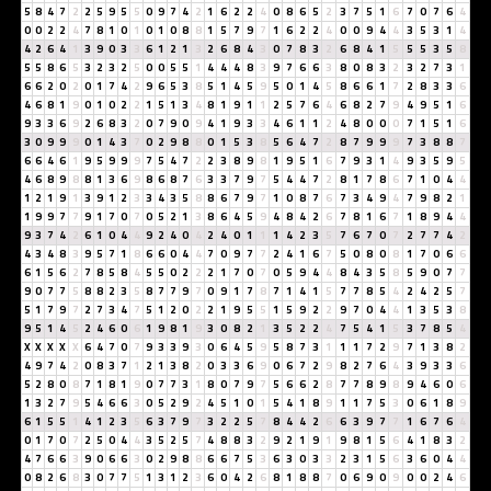
5
8
4
7
2
2
5
9
5
5
0
9
7
4
2
1
6
2
2
4
0
8
6
5
2
3
7
5
1
6
7
0
7
6
4
0
0
2
2
4
7
8
1
0
1
0
1
0
8
8
1
5
7
9
7
1
6
2
2
4
0
0
9
4
4
3
5
3
1
4
4
2
6
4
1
3
9
0
3
3
6
1
2
1
3
2
6
8
4
3
0
7
8
3
2
6
8
4
1
5
5
5
3
5
8
5
5
8
6
5
3
2
3
2
5
0
0
5
5
1
4
4
4
8
3
9
7
6
6
3
8
0
8
3
2
3
2
7
3
1
6
6
2
0
2
0
1
7
4
2
9
6
5
3
8
5
1
4
5
9
5
0
1
4
5
8
6
6
1
7
2
8
3
3
6
4
6
8
1
9
0
1
0
2
2
1
5
1
3
4
8
1
9
1
1
2
5
7
6
4
6
8
2
7
9
4
9
5
1
6
9
3
3
6
9
2
6
8
3
2
0
7
9
0
9
4
1
9
3
3
4
6
1
1
2
4
8
0
0
0
7
1
5
1
6
3
0
9
9
9
0
1
4
3
7
0
2
9
8
8
0
1
5
3
8
5
6
4
7
2
8
7
9
9
9
7
3
8
8
7
6
6
4
6
1
9
5
9
9
9
7
5
4
7
2
2
3
8
9
8
1
9
5
1
6
7
9
3
1
4
9
3
5
9
5
4
6
8
9
8
8
1
3
6
9
8
6
8
7
6
3
3
7
9
7
5
4
4
7
2
8
1
7
8
6
7
1
0
4
4
1
2
1
9
1
3
9
1
2
3
3
4
3
5
8
8
6
7
9
7
1
0
8
7
6
7
3
4
9
4
7
9
8
2
1
1
9
9
7
7
9
1
7
0
7
0
5
2
1
3
8
6
4
5
9
4
8
4
2
6
7
8
1
6
7
1
8
9
4
4
9
3
7
4
2
6
1
0
4
4
9
2
4
0
4
2
4
0
1
1
1
4
2
3
5
7
6
7
0
7
2
7
7
4
2
4
3
4
8
3
9
5
7
1
8
6
6
0
4
4
7
0
9
7
7
2
4
1
6
7
5
0
8
0
8
1
7
0
6
6
6
1
5
6
2
7
8
5
8
4
5
5
0
2
2
2
1
7
0
7
0
5
9
4
4
8
4
3
5
8
5
9
0
7
7
9
0
7
7
5
8
8
2
3
5
8
7
7
9
7
0
9
1
7
8
7
1
4
1
5
7
7
8
5
4
2
4
2
5
7
5
1
7
9
7
2
7
3
4
7
5
1
2
0
2
2
1
9
5
5
1
5
9
2
2
9
7
0
4
4
1
3
5
3
8
9
5
1
4
5
2
4
6
0
6
1
9
8
1
9
3
0
8
2
1
3
5
2
2
4
7
5
4
1
5
3
7
8
5
4
X
X
X
X
X
6
4
7
0
7
9
3
3
9
3
0
6
4
5
9
5
8
7
3
1
1
1
7
2
9
7
1
3
8
2
4
9
7
4
2
0
8
3
7
1
2
1
3
8
2
0
3
3
6
9
0
6
7
2
9
8
2
7
6
4
3
9
3
3
6
5
2
8
0
8
7
1
8
1
9
0
7
7
3
1
8
0
7
9
7
5
6
6
2
8
7
7
8
9
8
9
4
6
0
6
1
3
2
7
9
5
4
6
6
3
0
5
2
9
2
4
5
1
0
1
5
4
1
8
9
1
1
7
5
3
0
6
1
8
9
6
1
5
5
1
4
1
2
3
5
6
3
7
9
7
3
2
2
5
7
8
4
4
2
6
6
3
9
7
7
1
6
7
6
4
0
1
7
0
7
2
5
0
4
4
3
5
2
5
7
4
8
8
3
2
9
2
1
9
1
9
8
1
5
6
4
1
8
3
2
4
7
6
6
3
9
0
6
6
3
0
2
9
8
8
6
6
7
5
3
6
3
0
3
3
2
3
1
5
6
3
6
0
4
4
0
8
2
6
8
3
0
7
7
5
1
3
1
2
3
6
0
4
2
6
8
1
8
8
7
0
6
9
0
9
0
0
2
4
6