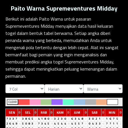
Paito Warna Supremeventures Midday
Berikut ini adalah
Paito Warna untuk pasaran
Supremeventures Midday
menyajikan data hasil keluaran
togel dalam bentuk tabel berwarna. Setiap angka diberi
penanda warna yang berbeda, memudahkan Anda untuk
mengenali pola tertentu dengan lebih cepat. Alat ini sangat
bermanfaat bagi pemain yang ingin menganalisis dan
membuat prediksi angka togel Supremeventures Midday,
sehingga dapat meningkatkan peluang kemenangan dalam
permainan.
CLEAR
SEN
SEL
RAB
KAM
JUM
SAB
MIN
D
D
D
D
D
D
D
7
3
3
7
1
3
8
6
5
2
4
1
8
0
8
3
2
3
0
3
6
3
4
8
3
3
0
2
1
3
1
6
7
5
3
2
6
4
9
4
5
0
8
3
2
7
3
4
5
9
4
5
4
4
8
4
5
5
7
3
0
4
3
3
6
7
7
1
1
2