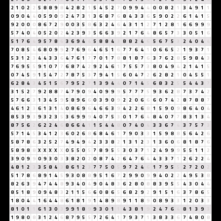
2
1
0
2
2
5
8
8
9
8
4
2
8
2
1
5
4
5
2
7
0
9
9
4
4
0
0
8
2
1
3
4
9
1
1
0
9
0
4
4
0
5
9
0
9
2
4
7
3
1
3
6
8
7
6
8
4
3
3
6
5
9
0
2
2
6
1
4
1
5
9
2
0
0
0
8
6
7
2
9
0
0
3
5
8
6
3
2
4
6
4
3
1
1
2
7
1
2
8
1
6
6
9
9
9
5
7
4
0
4
0
5
2
0
2
4
2
3
9
3
5
6
6
3
9
2
1
7
6
4
8
6
5
7
3
3
0
5
1
6
5
1
7
6
4
9
5
7
8
6
3
6
9
4
4
5
8
8
4
3
8
8
2
4
6
5
6
7
5
3
2
4
0
4
4
7
0
8
5
4
6
8
0
9
9
2
7
6
9
6
4
6
5
1
6
7
7
6
4
1
0
6
6
5
2
1
9
3
7
1
5
3
1
2
3
4
4
3
3
6
4
7
6
1
7
7
0
1
7
8
8
1
8
7
6
3
7
6
2
8
5
9
8
4
3
7
6
9
5
5
9
1
0
7
7
6
8
7
4
2
9
2
4
6
1
7
5
5
7
3
8
0
4
9
4
2
1
4
1
5
0
7
4
5
9
1
5
4
7
2
7
8
7
5
3
7
9
4
1
5
6
0
4
7
2
6
2
8
2
1
0
4
5
5
1
6
2
8
4
3
4
5
1
5
6
7
9
5
2
7
1
3
9
4
4
0
7
1
4
5
6
8
3
2
5
5
4
4
3
7
3
1
5
2
7
9
2
8
8
7
4
7
9
0
9
4
0
9
9
9
5
7
7
7
5
9
3
6
2
8
7
3
7
4
2
5
7
6
6
3
1
3
4
5
9
5
8
9
6
6
0
3
9
0
9
2
2
0
6
6
6
0
7
4
2
8
7
8
8
7
4
6
1
2
3
6
1
3
1
4
0
8
6
9
6
4
6
6
3
9
4
2
2
6
8
1
5
9
0
9
8
6
4
0
4
8
5
3
9
3
9
3
2
3
5
3
6
9
9
9
4
0
7
5
3
0
1
7
6
4
8
4
0
7
7
8
3
1
3
4
8
7
5
6
2
6
2
2
4
6
8
6
6
4
1
1
5
4
4
8
0
7
4
0
4
3
3
6
7
4
3
7
5
7
3
5
7
1
4
5
3
4
1
2
3
6
0
2
6
8
6
8
4
6
1
7
9
0
3
3
1
5
9
8
8
5
6
4
2
6
5
8
7
8
6
3
2
5
2
7
4
9
4
9
4
2
3
3
8
2
1
3
1
2
3
1
3
6
0
6
8
1
8
7
6
5
8
9
8
8
X
X
X
X
X
0
5
5
0
5
7
8
9
5
5
3
0
3
7
1
2
4
9
9
9
5
5
1
1
2
3
9
0
9
9
0
9
3
0
3
3
8
2
0
2
0
8
7
4
2
6
4
7
6
4
4
3
3
7
1
2
6
2
2
4
4
8
1
2
3
3
5
8
4
3
8
6
1
2
3
7
7
5
0
5
9
7
2
4
6
1
7
9
5
5
2
7
2
0
2
5
1
7
8
6
8
9
1
4
5
9
3
0
8
8
9
5
1
6
7
2
9
9
0
9
9
4
0
2
2
4
9
5
3
8
8
2
6
3
9
4
7
4
4
8
9
3
4
0
4
9
0
4
8
3
6
2
8
0
8
8
3
9
5
5
4
3
0
4
4
8
5
1
8
9
0
9
4
8
3
2
1
1
5
6
6
0
8
6
5
6
8
2
9
2
9
1
5
1
6
3
7
8
6
5
1
8
0
4
4
1
6
4
4
8
6
1
8
1
9
1
4
8
9
8
9
1
1
8
9
0
8
9
3
3
1
2
0
3
3
8
1
0
1
1
6
1
3
0
3
9
9
1
8
9
9
3
0
1
1
4
3
8
1
9
2
4
7
6
4
8
1
3
9
3
1
9
8
0
8
3
1
2
4
6
8
7
9
5
5
7
2
6
4
1
7
9
3
7
1
3
8
3
3
6
7
4
8
0
8