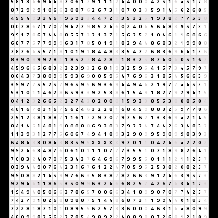
5
8
1
3
4
6
9
4
4
8
7
0
6
1
7
9
1
1
1
2
4
4
0
0
0
4
2
5
1
6
4
5
1
7
8
8
7
2
9
2
9
1
0
6
6
3
0
8
7
6
2
6
7
3
1
0
7
0
3
3
5
9
1
4
5
6
2
6
8
5
4
5
5
4
9
3
3
4
6
1
9
5
9
3
3
4
4
7
2
9
3
5
3
2
5
1
9
3
8
2
7
7
5
3
8
0
0
7
8
6
7
1
7
0
7
9
4
2
7
9
8
5
2
4
6
0
2
4
0
4
5
6
4
8
3
9
5
7
3
1
9
9
1
7
8
6
7
4
4
8
8
5
5
7
3
2
1
3
7
1
5
6
2
5
7
1
0
4
6
1
1
6
0
6
6
6
8
7
7
5
7
7
9
9
9
6
3
1
7
8
5
0
1
9
1
8
2
9
4
4
8
6
8
3
2
1
9
9
8
8
7
8
7
6
4
5
5
7
1
8
1
0
1
9
1
8
4
4
8
3
3
5
4
7
2
6
8
3
6
9
6
4
1
5
6
8
3
9
0
9
9
9
2
8
1
1
8
5
2
7
8
4
2
8
1
1
8
3
2
5
8
7
4
0
4
0
5
1
6
7
4
5
9
6
6
5
6
8
3
2
3
2
3
9
3
2
6
8
1
9
3
2
5
9
5
4
1
5
7
3
4
5
7
9
7
0
6
4
3
7
3
8
0
9
9
5
9
3
6
9
0
0
5
9
5
4
7
6
9
6
3
1
8
5
4
5
6
6
3
9
3
9
9
7
7
5
5
2
5
7
9
6
5
9
5
6
9
3
6
9
4
4
9
4
4
2
1
9
7
7
4
4
5
5
1
5
3
1
0
1
1
4
6
2
8
6
5
9
3
3
9
2
5
3
8
6
1
5
4
9
1
8
2
7
9
2
9
4
1
5
0
4
1
2
3
2
6
6
5
2
3
2
7
4
2
0
2
0
0
0
1
5
9
3
3
8
5
5
3
8
8
8
5
8
4
4
8
1
6
7
0
3
1
6
7
5
6
2
4
6
3
2
2
8
1
6
8
4
5
9
8
8
3
2
5
9
7
7
8
6
2
5
1
2
3
8
1
8
8
7
1
1
6
1
7
2
9
7
0
7
9
7
5
6
2
1
3
3
6
9
4
2
1
4
5
8
4
1
4
5
1
4
8
1
9
0
0
0
8
8
6
9
3
0
3
7
9
2
2
4
7
4
4
2
6
3
4
8
3
2
1
1
3
9
3
1
2
7
7
5
6
0
6
7
4
9
4
1
8
9
3
2
9
0
9
9
5
9
0
9
9
8
3
9
3
6
4
8
4
3
3
0
8
4
3
8
3
5
9
5
X
X
X
X
X
9
7
0
1
1
0
4
2
4
6
4
2
2
0
2
9
9
2
4
6
3
4
8
7
6
0
6
1
0
1
1
1
0
7
7
7
3
5
5
1
0
7
1
8
9
8
2
6
4
1
7
0
8
3
2
4
0
7
0
7
5
3
4
3
7
6
4
6
9
6
7
9
9
5
5
0
1
1
1
2
1
1
2
5
7
0
3
9
4
4
9
0
7
6
4
2
3
1
6
7
6
1
2
2
4
7
0
5
9
5
2
5
3
8
2
0
8
2
5
7
9
9
0
8
8
2
1
4
5
9
9
7
6
6
3
5
8
3
8
2
8
2
6
6
3
9
1
2
4
6
3
9
5
7
3
9
2
9
4
4
1
1
8
6
5
3
5
0
9
9
6
3
2
4
6
6
8
2
5
7
4
2
6
7
4
3
4
1
2
3
1
9
4
9
4
0
5
0
6
6
3
7
8
6
5
7
0
0
6
6
3
4
1
8
9
9
0
7
0
7
7
4
2
5
7
7
4
2
7
9
1
8
2
6
8
8
9
8
8
7
5
1
4
4
8
6
8
7
3
1
1
9
9
4
4
0
1
8
5
4
7
2
2
8
1
8
7
1
0
1
0
8
9
5
5
6
2
5
7
3
3
6
0
0
0
4
6
3
1
4
4
8
0
9
9
4
8
0
9
9
8
2
5
6
2
2
7
8
5
4
9
8
9
2
2
4
0
8
9
8
0
7
2
6
8
1
2
1
8
9