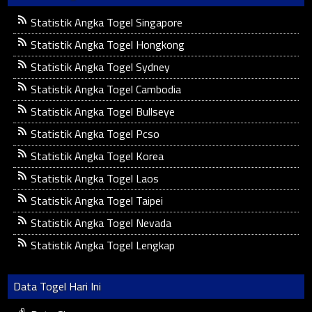
Statistik Angka Togel Singapore
Statistik Angka Togel Hongkong
Statistik Angka Togel Sydney
Statistik Angka Togel Cambodia
Statistik Angka Togel Bullseye
Statistik Angka Togel Pcso
Statistik Angka Togel Korea
Statistik Angka Togel Laos
Statistik Angka Togel Taipei
Statistik Angka Togel Nevada
Statistik Angka Togel Lengkap
Data Togel Hari Ini