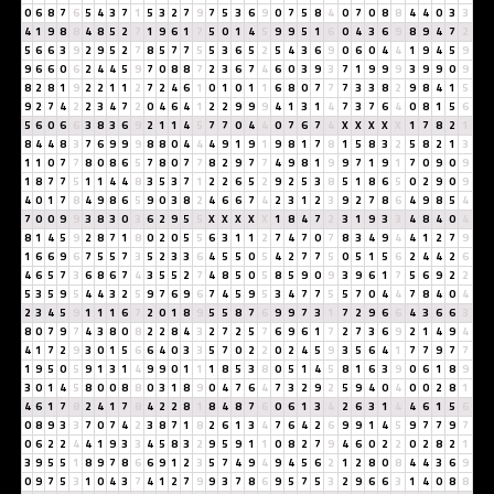
0
6
8
7
6
5
4
3
7
1
5
3
2
7
9
7
5
3
6
9
0
7
5
8
4
0
7
0
8
8
4
4
0
3
3
4
1
9
8
8
4
8
5
2
7
1
9
6
1
7
5
0
1
4
5
9
9
5
1
6
0
4
3
6
9
8
9
4
7
2
5
6
6
3
9
2
9
5
2
7
8
5
7
7
5
5
3
6
5
2
5
4
3
6
9
0
6
0
4
4
1
9
4
5
9
9
6
6
0
6
2
4
4
5
9
7
0
8
8
7
2
3
6
7
4
6
0
3
9
3
7
1
9
9
9
3
9
9
0
9
8
2
8
1
9
2
2
1
1
2
7
2
4
6
1
0
1
0
1
1
6
8
0
7
7
7
3
3
8
2
9
8
4
1
5
9
2
7
4
2
2
3
4
7
2
0
4
6
4
1
2
2
9
9
9
4
1
3
1
4
7
3
7
6
4
0
8
1
5
6
5
6
0
6
6
3
8
3
6
9
2
1
1
4
5
7
7
0
4
4
0
7
6
7
4
X
X
X
X
X
1
7
8
2
1
8
4
4
8
3
7
6
9
9
9
8
8
0
4
4
4
9
1
9
1
9
8
1
7
8
1
5
8
3
2
5
8
2
1
3
1
1
0
7
7
8
0
8
6
5
7
8
0
7
7
8
2
9
7
7
4
9
8
1
9
9
7
1
9
1
7
0
9
0
9
1
8
7
7
5
1
1
4
4
8
3
5
3
7
1
2
2
6
5
2
9
2
5
3
8
5
1
8
6
5
0
2
9
0
9
4
0
1
7
8
4
9
8
6
5
9
0
3
8
2
4
6
6
7
4
2
3
1
2
3
9
2
7
8
6
4
9
8
5
4
7
0
0
9
9
3
8
3
0
3
6
2
9
5
5
X
X
X
X
X
1
8
4
7
2
3
1
9
3
3
4
8
4
0
4
8
1
4
5
9
2
8
7
1
8
0
2
0
5
5
6
3
1
1
2
7
4
7
0
7
8
3
4
9
4
4
1
2
7
9
1
6
6
9
6
7
5
5
7
3
5
2
3
3
6
4
5
5
0
5
4
2
7
7
5
0
5
1
5
6
2
4
4
2
6
4
6
5
7
3
6
8
6
7
4
3
5
5
2
7
4
8
5
0
5
8
5
9
0
9
3
9
6
1
7
5
6
9
2
2
5
3
5
9
5
4
4
3
2
5
9
7
6
9
6
7
4
5
9
5
3
4
7
7
5
5
7
0
4
4
7
8
4
0
4
2
3
4
5
9
1
1
1
6
7
2
0
1
8
9
5
5
8
7
6
9
9
7
3
1
7
2
9
6
6
4
3
6
6
3
8
0
7
9
7
4
3
8
0
8
2
2
8
4
3
2
7
2
5
7
6
9
6
1
7
2
7
3
6
9
2
1
4
9
4
4
1
7
2
9
3
0
1
5
6
6
4
0
3
3
5
7
0
2
2
0
2
4
5
9
3
5
6
4
1
7
7
9
7
7
1
9
5
0
5
9
1
3
1
4
9
9
0
1
1
1
8
5
3
8
0
5
1
4
5
8
1
6
3
9
0
6
1
8
9
3
0
1
4
5
8
0
0
8
8
0
3
1
8
9
0
4
7
6
4
7
3
2
9
2
5
9
4
0
4
0
0
2
8
1
4
6
1
7
8
2
4
1
7
8
4
2
2
8
1
8
4
8
7
6
0
6
1
3
4
2
6
3
1
4
4
6
1
5
6
0
8
9
3
3
7
0
7
4
2
3
8
7
1
8
2
6
1
3
4
7
6
4
2
6
9
9
1
4
5
9
7
7
9
7
0
6
2
2
4
4
1
9
3
3
4
5
8
3
2
9
5
9
1
1
0
8
2
7
9
4
6
0
2
2
0
2
8
2
1
3
9
5
5
1
8
9
7
8
6
6
9
1
2
3
5
7
4
9
4
9
4
5
6
2
1
2
8
0
8
4
4
3
6
9
0
9
7
5
3
1
0
4
3
7
4
1
2
7
9
9
3
7
8
6
9
5
7
5
3
2
9
6
6
3
1
4
0
8
8