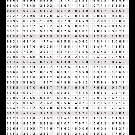
8
8
6
4
1
8
2
9
4
4
3
6
5
9
5
1
3
1
4
5
2
5
3
5
8
6
4
2
3
5
8
2
4
9
4
9
3
4
0
4
7
1
4
3
7
2
1
0
2
2
1
6
6
1
7
1
7
2
7
9
0
7
7
1
8
5
8
3
8
2
8
8
3
1
4
6
5
7
4
2
5
1
7
2
9
4
6
1
0
1
8
5
2
8
1
3
0
5
7
3
6
2
6
1
7
0
7
2
7
9
2
4
9
0
9
3
1
2
0
2
4
6
1
2
3
8
1
8
0
8
9
8
4
8
3
9
3
0
3
3
0
0
9
5
5
8
0
2
9
2
1
6
0
9
9
3
8
7
8
6
3
4
4
9
4
9
2
0
9
9
5
9
0
0
0
0
2
5
0
5
6
3
5
7
3
4
2
5
2
7
4
4
7
6
4
0
0
2
3
5
0
9
4
4
8
0
1
5
8
4
9
9
1
1
2
9
3
4
9
4
5
4
3
9
3
0
4
7
6
4
0
4
8
1
9
2
8
3
5
8
9
6
2
4
6
6
7
3
6
9
3
0
9
1
1
6
7
5
9
5
3
5
5
7
3
6
9
5
0
5
2
2
4
0
4
2
3
5
2
7
8
8
2
1
3
6
9
1
0
1
1
7
7
4
2
0
2
5
6
2
4
0
6
2
8
4
3
4
1
5
5
0
8
6
5
1
0
0
3
3
4
5
7
6
4
9
0
2
3
5
1
4
9
6
6
1
4
7
5
3
1
4
4
7
2
1
2
5
5
1
6
6
4
0
4
7
8
9
1
1
2
9
3
1
4
3
3
7
5
3
7
5
5
6
2
X
X
X
X
X
5
3
9
1
1
0
2
0
8
8
9
5
4
8
3
9
1
6
5
2
1
6
2
0
2
2
1
6
5
2
6
4
5
4
9
7
7
9
4
4
7
1
3
4
7
6
0
7
4
2
8
7
2
3
5
6
1
3
8
2
5
3
6
8
5
2
3
3
2
5
8
4
4
5
9
9
1
7
2
9
8
0
1
3
4
3
3
3
7
1
1
4
2
6
8
7
4
6
1
7
7
1
9
9
9
5
1
8
7
6
0
6
6
6
3
6
4
6
7
4
8
0
7
9
7
6
6
3
3
6
7
6
5
8
4
8
3
4
0
4
5
0
6
6
3
6
4
2
1
3
6
3
7
6
4
6
3
7
2
9
0
2
6
0
6
3
5
1
2
3
7
0
1
2
3
3
3
0
7
7
8
0
3
3
6
3
8
9
2
2
1
8
2
7
9
0
4
9
8
8
4
9
1
2
3
7
5
9
4
4
9
3
1
1
2
7
1
5
3
8
1
8
7
0
7
8
6
5
7
3
7
7
9
1
1
8
1
6
7
4
7
8
8
2
1
0
4
7
8
6
1
2
6
2
8
5
8
2
1
3
1
9
5
6
2
4
5
2
3
5
7
4
1
4
5
1
8
3
4
7
2
5
1
9
1
3
3
0
5
5
3
5
4
0
4
0
3
8
1
9
6
9
8
2
1
5
6
7
1
8
5
9
5
4
9
6
7
1
3
4
6
3
2
5
7
0
7
6
1
7
2
6
6
2
8
9
6
5
4
9
4
0
7
3
1
3
7
3
5
8
1
5
1
6
7
6
6
4
7
2
1
5
5
2
7
5
3
2
8
1
6
4
5
9
5
0
3
7
0
7
6
3
3
9
3
2
6
4
6
1
6
1
1
8
9
4
3
7
4
2
3
5
1
3
4
3
9
5
6
2
2
4
7
7
5
6
6
7
9
7
4
6
0
1
1
2
3
7
1
8
1
8
7
8
6
1
2
9
2
2
1
3
4
3
7
5
1
7
7
5
1
1
2
7
9
5
1
9
3
3
1
2
3
6
9
9
8
2
5
7
3
6
3
9
3
8
4
0
7
7
7
9
7
1
8
0
6
1
2
3
6
7
3
6
9
0
2
6
9
6
1
2
0
3
3
7
4
1
8
9
7
6
6
2
8
3
0
0
6
6
8
0
0
4
4
3
6
2
7
9
1
4
5
4
9
2
6
7
2
9
2
3
3
1
4
3
4
9
5
5
2
4
4
6
1
1
3
6
4
1
7
7
9
0
9