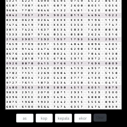
5
3
2
1
3
4
2
2
1
3
4
0
9
0
9
6
5
9
5
5
0
7
5
9
5
4
5
2
2
4
8
6
1
3
4
6
5
8
7
6
7
0
8
7
6
6
4
0
1
1
6
8
7
9
7
2
6
0
8
8
8
0
5
1
6
5
0
5
6
2
9
6
8
4
3
7
7
8
1
9
8
6
4
6
1
4
1
3
2
5
5
4
8
1
9
5
4
2
0
2
8
8
5
9
5
6
8
4
2
6
7
0
5
7
3
2
9
7
4
2
9
0
2
6
8
8
1
1
6
7
4
4
9
4
4
1
0
2
2
4
8
3
9
8
8
0
6
2
9
2
0
2
6
4
1
X
X
X
X
X
X
X
X
X
X
9
1
9
6
6
1
1
2
9
2
7
4
7
4
2
9
4
1
9
1
7
8
3
6
9
X
X
X
X
X
5
3
5
0
5
1
2
0
0
0
7
7
4
7
2
3
8
1
3
4
7
4
2
4
6
1
6
3
7
1
8
5
3
4
7
5
8
3
3
6
7
4
0
9
9
8
8
1
8
9
1
3
3
3
6
3
0
9
7
7
9
7
4
6
1
8
3
5
4
9
8
5
8
8
7
2
6
2
4
6
5
3
1
6
7
2
7
4
0
4
3
9
0
1
1
7
5
9
3
3
1
9
5
7
3
1
7
9
3
3
5
4
0
5
5
2
9
0
1
1
7
6
5
9
5
3
7
0
9
9
0
3
9
7
7
5
5
0
9
9
4
8
4
8
3
6
8
9
6
6
4
3
0
5
5
4
4
2
9
2
9
1
4
4
8
3
4
7
4
2
0
6
6
2
8
6
2
9
8
8
5
7
6
8
5
1
4
6
7
4
8
6
7
6
4
4
0
6
0
6
6
1
6
8
5
8
0
2
4
6
3
3
2
0
2
7
8
4
4
8
0
1
3
8
2
7
1
8
8
7
2
8
1
8
9
7
3
1
5
6
6
7
8
6
5
5
9
7
5
3
9
9
7
2
9
1
4
0
3
3
0
9
2
6
8
8
8
7
8
6
0
4
1
5
6
9
7
6
6
3
7
5
1
7
8
7
6
9
6
6
0
8
0
9
9
8
1
0
2
2
5
6
1
3
4
2
5
4
3
7
0
8
9
1
1
4
1
5
9
5
4
9
5
7
3
1
6
3
8
2
3
7
8
2
1
7
1
5
1
6
2
2
6
9
6
0
9
8
4
3
9
0
7
0
7
2
9
2
2
4
5
1
5
8
4
8
7
6
7
4
8
0
3
4
7
7
2
2
0
2
5
4
3
8
2
3
7
7
7
5
4
1
3
9
3
9
6
4
7
2
9
7
2
7
9
7
6
1
1
2
1
8
7
3
1
3
5
3
4
7
2
3
5
8
4
5
1
4
4
8
0
4
7
5
3
2
4
8
0
8
9
5
6
3
9
9
0
1
8
9
5
8
9
8
8
4
5
1
5
6
6
0
5
1
6
9
8
7
9
7
9
8
3
9
3
2
9
1
2
3
2
0
7
0
7
2
8
7
1
8
2
9
3
1
4
1
6
2
9
2
2
5
0
0
0
6
3
9
6
6
X
X
X
X
X
0
2
8
9
8
5
4
9
4
4
9
3
3
4
7
6
8
8
8
7
9
0
4
0
4
3
8
7
5
3
1
9
6
8
5
1
9
3
3
6
2
3
4
2
6
0
9
1
5
6
5
5
5
6
2
8
9
6
7
4
6
8
5
1
6
6
1
0
0
0
9
5
6
4
1
7
4
7
4
2
6
3
5
7
3
3
4
7
4
2
8
9
3
9
3
Clear