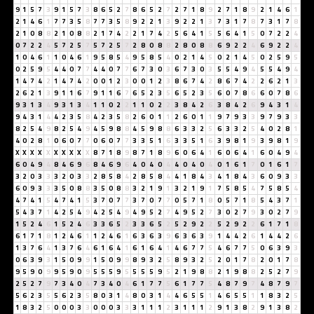
9
1
5
7
3
9
1
5
7
3
8
6
5
2
7
8
6
5
2
7
2
7
1
8
9
2
7
1
8
9
2
1
4
6
1
2
1
4
6
1
7
7
3
5
8
7
7
3
5
8
9
2
2
1
3
9
2
2
1
3
7
3
1
7
8
7
3
1
7
8
2
1
0
8
8
2
1
0
8
8
2
1
7
4
2
2
1
7
4
2
5
6
4
1
5
5
6
4
1
5
0
7
2
2
4
0
7
2
2
4
5
7
2
5
7
5
7
2
5
7
2
8
0
8
8
2
8
0
8
8
6
9
2
2
4
6
9
2
2
4
1
0
4
6
1
1
0
4
6
1
9
5
8
5
4
9
5
8
5
4
0
2
1
4
5
0
2
1
4
5
0
2
5
9
5
0
2
5
9
5
4
4
0
7
7
4
4
0
7
7
6
7
3
0
3
6
7
3
0
3
5
5
4
9
4
5
5
4
9
4
1
4
7
4
2
1
4
7
4
2
0
0
1
2
3
0
0
1
2
3
8
6
7
4
2
8
6
7
4
2
2
6
2
1
3
2
6
2
1
3
9
1
1
6
7
9
1
1
6
7
6
5
2
3
5
6
5
2
3
5
6
0
7
8
6
6
0
7
8
6
9
3
1
3
4
9
3
1
3
4
1
1
0
2
2
1
1
0
2
2
3
8
4
2
6
3
8
4
2
6
9
4
3
1
4
9
4
3
1
4
4
2
3
5
8
4
2
3
5
8
2
6
0
1
1
2
6
0
1
1
9
7
9
3
3
9
7
9
3
3
8
2
5
4
9
8
2
5
4
9
4
5
9
8
8
4
5
9
8
8
6
3
3
2
5
6
3
3
2
5
4
0
2
8
1
4
0
2
8
1
0
6
0
7
7
0
6
0
7
7
3
3
5
1
6
3
3
5
1
6
3
9
8
1
9
3
9
8
1
9
X
X
X
X
X
X
X
X
X
X
8
7
1
8
9
8
7
1
8
9
6
0
6
4
1
6
0
6
4
1
6
0
4
9
4
6
0
4
9
4
8
4
6
9
6
8
4
6
9
6
4
0
4
0
4
4
0
4
0
4
0
1
6
1
7
0
1
6
1
7
3
2
0
3
3
3
2
0
3
3
2
8
5
8
4
2
8
5
8
4
4
1
8
4
3
4
1
8
4
3
6
0
9
3
3
6
0
9
3
3
3
5
0
8
8
3
5
0
8
8
3
2
1
9
1
3
2
1
9
1
7
5
8
5
4
7
5
8
5
4
4
7
4
1
5
4
7
4
1
5
3
7
0
7
7
3
7
0
7
7
0
5
7
1
8
0
5
7
1
8
5
4
3
7
1
5
4
3
7
1
4
2
5
4
9
4
2
5
4
9
4
9
5
2
7
4
9
5
2
7
3
0
2
7
9
3
0
2
7
9
1
5
2
4
6
1
5
2
4
6
3
3
6
5
2
3
3
6
5
2
5
2
9
2
2
5
2
9
2
2
6
1
7
1
8
6
1
7
1
8
1
2
4
6
1
1
2
4
6
1
6
3
6
3
9
6
3
6
3
9
1
4
4
2
6
1
4
4
2
6
1
3
7
6
4
1
3
7
6
4
6
1
6
4
1
6
1
6
4
1
4
6
7
7
5
4
6
7
7
5
0
6
3
9
3
0
6
3
9
3
1
5
0
9
9
1
5
0
9
9
8
9
3
2
5
8
9
3
2
5
2
0
1
7
8
2
0
1
7
8
9
5
9
0
9
9
5
9
0
9
5
5
5
9
5
5
5
5
9
5
2
1
9
8
8
2
1
9
8
8
2
5
2
7
9
2
5
2
7
9
7
3
4
0
4
7
3
4
0
4
6
1
7
7
5
6
1
7
7
5
4
8
7
9
7
4
8
7
9
7
5
6
2
3
5
5
6
2
3
5
8
0
3
1
4
8
0
3
1
4
4
6
5
5
1
4
6
5
5
1
1
8
3
2
5
1
8
3
2
5
0
0
0
3
3
0
0
0
3
3
3
1
1
1
2
3
1
1
1
2
9
1
3
8
2
9
1
3
8
2