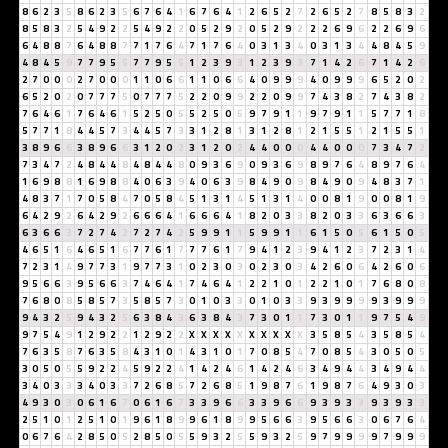
8
6
2
3
5
8
6
2
3
5
6
7
6
4
1
6
7
6
4
1
2
6
5
2
7
2
6
5
2
7
8
5
8
3
2
8
5
8
3
2
5
4
9
2
2
5
4
9
2
2
0
5
2
9
2
0
5
2
9
2
2
2
6
9
6
2
2
6
9
6
6
4
8
8
7
6
4
8
8
7
7
1
7
6
4
7
1
7
6
4
0
3
1
3
4
0
3
1
3
4
4
8
4
5
9
4
8
4
5
9
7
7
9
5
5
7
7
9
5
5
1
2
3
9
3
1
2
3
9
3
7
1
4
2
6
7
1
4
2
6
2
7
0
0
0
2
7
0
0
0
1
1
0
6
6
1
1
0
6
6
4
0
9
9
9
4
0
9
9
9
6
5
2
0
2
6
5
2
0
2
0
7
7
7
5
0
7
7
7
5
2
2
0
9
9
2
2
0
9
9
7
4
3
8
2
7
4
3
8
2
7
6
4
6
1
7
6
4
6
1
5
2
5
0
5
5
2
5
0
5
9
7
9
1
1
9
7
9
1
1
5
7
7
1
8
5
7
7
1
8
4
4
5
7
3
4
4
5
7
3
3
1
2
8
1
3
1
2
8
1
2
1
5
5
1
2
1
5
5
1
3
8
9
6
6
3
8
9
6
6
3
1
2
0
2
3
1
2
0
2
4
4
0
0
0
4
4
0
0
0
7
3
4
7
2
7
3
4
7
2
4
8
4
4
8
4
8
4
4
8
0
9
3
6
9
0
9
3
6
9
8
9
7
6
4
8
9
7
6
4
1
6
9
8
8
1
6
9
8
8
4
0
6
3
9
4
0
6
3
9
8
4
9
0
9
8
4
9
0
9
4
8
3
7
1
4
8
3
7
1
7
0
5
8
4
7
0
5
8
4
5
1
3
1
4
5
1
3
1
4
0
0
8
1
9
0
0
8
1
9
6
4
2
9
2
6
4
2
9
2
6
6
6
4
1
6
6
6
4
1
8
2
0
3
3
8
2
0
3
3
6
3
6
6
3
6
3
6
6
3
7
2
7
4
2
7
2
7
4
2
5
9
9
1
1
5
9
9
1
1
6
1
5
0
5
6
1
5
0
5
4
6
5
1
6
4
6
5
1
6
7
7
6
1
7
7
7
6
1
7
9
4
1
2
3
9
4
1
2
3
7
2
3
1
4
7
2
3
1
4
9
7
7
3
1
9
7
7
3
1
0
2
3
0
3
0
2
3
0
3
4
2
6
0
6
4
2
6
0
6
9
5
6
6
3
9
5
6
6
3
7
4
6
4
1
7
4
6
4
1
2
2
1
0
1
2
2
1
0
1
7
6
8
0
8
7
6
8
0
8
5
8
5
7
3
5
8
5
7
3
0
1
0
3
3
0
1
0
3
3
9
3
9
9
9
9
3
9
9
9
9
4
3
2
5
9
4
3
2
5
6
3
8
4
3
6
3
8
4
3
7
3
0
1
1
7
3
0
1
1
9
7
5
4
9
9
7
5
4
9
1
2
9
2
2
1
2
9
2
2
X
X
X
X
X
X
X
X
X
X
3
5
8
5
4
3
5
8
5
4
7
6
3
5
8
7
6
3
5
8
4
3
1
0
1
4
3
1
0
1
7
0
8
5
4
7
0
8
5
4
3
0
5
0
5
3
0
5
0
5
5
9
2
2
4
5
9
2
2
4
1
4
2
4
6
1
4
2
4
6
3
4
9
4
4
3
4
9
4
4
3
4
0
3
3
3
4
0
3
3
7
2
6
8
5
7
2
6
8
5
1
9
8
7
6
1
9
8
7
6
4
9
3
0
3
4
9
3
0
3
0
6
1
6
7
0
6
1
6
7
3
3
9
6
6
3
3
9
6
6
9
3
9
3
3
9
3
9
3
3
2
5
1
0
1
2
5
1
0
1
9
6
1
8
9
9
6
1
8
9
9
5
6
6
3
9
5
6
6
3
0
6
7
6
4
0
6
7
6
4
2
8
5
0
5
2
8
5
0
5
5
9
3
2
5
5
9
3
2
5
9
7
9
9
9
9
7
9
9
9