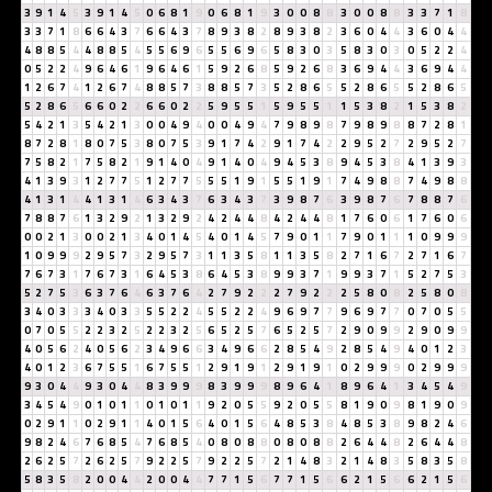
3
9
1
4
5
3
9
1
4
5
0
6
8
1
9
0
6
8
1
9
3
0
0
8
8
3
0
0
8
8
3
3
7
1
8
3
3
7
1
8
6
6
4
3
7
6
6
4
3
7
8
9
3
8
2
8
9
3
8
2
3
6
0
4
4
3
6
0
4
4
4
8
8
5
4
4
8
8
5
4
5
5
6
9
6
5
5
6
9
6
5
8
3
0
3
5
8
3
0
3
0
5
2
2
4
0
5
2
2
4
9
6
4
6
1
9
6
4
6
1
5
9
2
6
8
5
9
2
6
8
3
6
9
4
4
3
6
9
4
4
1
2
6
7
4
1
2
6
7
4
8
8
5
7
3
8
8
5
7
3
5
2
8
6
5
5
2
8
6
5
5
2
8
6
5
5
2
8
6
5
6
6
0
2
2
6
6
0
2
2
5
9
5
5
1
5
9
5
5
1
1
5
3
8
2
1
5
3
8
2
5
4
2
1
3
5
4
2
1
3
0
0
4
9
4
0
0
4
9
4
7
9
8
9
8
7
9
8
9
8
8
7
2
8
1
8
7
2
8
1
8
0
7
5
3
8
0
7
5
3
9
1
7
4
2
9
1
7
4
2
2
9
5
2
7
2
9
5
2
7
7
5
8
2
1
7
5
8
2
1
9
1
4
0
4
9
1
4
0
4
9
4
5
3
8
9
4
5
3
8
4
1
3
9
3
4
1
3
9
3
1
2
7
7
5
1
2
7
7
5
5
5
1
9
1
5
5
1
9
1
7
4
9
8
8
7
4
9
8
8
4
1
3
1
4
4
1
3
1
4
6
3
4
3
7
6
3
4
3
7
3
9
8
7
6
3
9
8
7
6
7
8
8
7
6
7
8
8
7
6
1
3
2
9
2
1
3
2
9
2
4
2
4
4
8
4
2
4
4
8
1
7
6
0
6
1
7
6
0
6
0
0
2
1
3
0
0
2
1
3
4
0
1
4
5
4
0
1
4
5
7
9
0
1
1
7
9
0
1
1
1
0
9
9
9
1
0
9
9
9
2
9
5
7
3
2
9
5
7
3
1
1
3
5
8
1
1
3
5
8
2
7
1
6
7
2
7
1
6
7
7
6
7
3
1
7
6
7
3
1
6
4
5
3
8
6
4
5
3
8
9
9
3
7
1
9
9
3
7
1
5
2
7
5
3
5
2
7
5
3
6
3
7
6
4
6
3
7
6
4
2
7
9
2
2
2
7
9
2
2
2
5
8
0
8
2
5
8
0
8
3
4
0
3
3
3
4
0
3
3
5
5
2
2
4
5
5
2
2
4
9
6
9
7
7
9
6
9
7
7
0
7
0
5
5
0
7
0
5
5
2
2
3
2
5
2
2
3
2
5
6
5
2
5
7
6
5
2
5
7
2
9
0
9
9
2
9
0
9
9
4
0
5
6
2
4
0
5
6
2
3
4
9
6
6
3
4
9
6
6
2
8
5
4
9
2
8
5
4
9
4
0
1
2
3
4
0
1
2
3
6
7
5
5
1
6
7
5
5
1
2
9
1
9
1
2
9
1
9
1
0
2
9
9
9
0
2
9
9
9
9
3
0
4
4
9
3
0
4
4
8
3
9
9
9
8
3
9
9
9
8
9
6
4
1
8
9
6
4
1
3
4
5
4
9
3
4
5
4
9
0
1
0
1
1
0
1
0
1
1
9
2
0
5
5
9
2
0
5
5
8
1
9
0
9
8
1
9
0
9
0
2
9
1
1
0
2
9
1
1
4
0
1
5
6
4
0
1
5
6
4
8
5
3
8
4
8
5
3
8
9
8
2
4
6
9
8
2
4
6
7
6
8
5
4
7
6
8
5
4
0
8
0
8
8
0
8
0
8
8
2
6
4
4
8
2
6
4
4
8
2
6
2
5
7
2
6
2
5
7
9
2
2
5
7
9
2
2
5
7
2
1
4
8
3
2
1
4
8
3
5
8
3
5
8
5
8
3
5
8
2
0
0
4
4
2
0
0
4
4
7
7
1
5
6
7
7
1
5
6
6
2
1
5
6
6
2
1
5
6