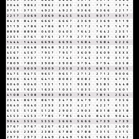
3
0
4
6
1
9
8
6
2
8
9
8
6
2
8
2
3
8
5
4
2
3
8
5
4
7
3
7
4
2
7
3
7
4
2
3
7
5
1
6
3
7
5
1
6
4
9
2
3
5
4
9
2
3
5
9
3
6
6
3
9
3
6
6
3
2
2
1
7
8
2
2
1
7
8
3
0
6
9
6
3
0
6
9
6
9
4
5
5
1
9
4
5
5
1
9
3
1
7
8
9
3
1
7
8
8
4
2
9
2
8
4
2
9
2
6
6
6
7
4
6
6
6
7
4
2
3
6
9
6
2
3
6
9
6
9
1
1
9
1
9
1
1
9
1
4
7
8
6
5
4
7
8
6
5
8
1
7
2
9
8
1
7
2
9
1
4
7
9
7
1
4
7
9
7
8
8
9
8
8
8
8
9
8
8
0
4
0
3
3
0
4
0
3
3
7
6
4
2
6
7
6
4
2
6
2
3
5
1
6
2
3
5
1
6
0
7
6
1
7
0
7
6
1
7
2
7
7
9
7
2
7
7
9
7
5
8
8
7
6
5
8
8
7
6
1
4
4
4
8
1
4
4
4
8
6
6
9
6
6
6
6
9
6
6
1
6
8
4
3
1
6
8
4
3
6
2
2
6
8
6
2
2
6
8
8
6
4
8
3
8
6
4
8
3
9
2
3
0
3
9
2
3
0
3
9
0
5
2
7
9
0
5
2
7
4
5
6
7
4
4
5
6
7
4
7
9
5
7
3
7
9
5
7
3
3
6
0
9
9
3
6
0
9
9
X
X
X
X
X
X
X
X
X
X
1
7
3
7
1
1
7
3
7
1
7
7
4
5
9
7
7
4
5
9
3
1
7
0
7
3
1
7
0
7
7
8
0
9
9
7
8
0
9
9
3
9
0
8
8
3
9
0
8
8
9
7
9
4
4
9
7
9
4
4
0
3
5
8
4
0
3
5
8
4
9
0
0
9
9
9
0
0
9
9
2
0
5
0
5
2
0
5
0
5
6
8
1
5
6
6
8
1
5
6
9
4
7
5
3
9
4
7
5
3
9
6
5
7
3
9
6
5
7
3
2
7
1
2
3
2
7
1
2
3
9
0
0
6
6
9
0
0
6
6
6
4
1
0
1
6
4
1
0
1
8
0
8
2
1
8
0
8
2
1
4
7
9
5
5
4
7
9
5
5
6
0
4
0
4
6
0
4
0
4
1
5
5
1
6
1
5
5
1
6
9
5
8
5
4
9
5
8
5
4
9
4
4
8
3
9
4
4
8
3
1
6
3
3
6
1
6
3
3
6
1
0
3
5
8
1
0
3
5
8
2
6
0
1
1
2
6
0
1
1
4
1
0
8
8
4
1
0
8
8
9
0
0
3
3
9
0
0
3
3
7
8
1
4
5
7
8
1
4
5
2
5
4
4
8
2
5
4
4
8
8
6
1
9
1
8
6
1
9
1
3
4
7
9
7
3
4
7
9
7
7
3
5
6
2
7
3
5
6
2
0
6
4
0
4
0
6
4
0
4
2
3
9
3
3
2
3
9
3
3
4
2
2
7
9
4
2
2
7
9
6
1
5
5
1
6
1
5
5
1
5
1
2
8
1
5
1
2
8
1
2
9
0
3
3
2
9
0
3
3
8
3
1
8
9
8
3
1
8
9
4
5
5
3
8
4
5
5
3
8
7
7
8
5
4
7
7
8
5
4
8
4
5
0
5
8
4
5
0
5
9
0
4
4
8
9
0
4
4
8
5
5
5
6
2
5
5
5
6
2
5
6
6
6
3
5
6
6
6
3
4
7
3
9
3
4
7
3
9
3
9
7
6
7
4
9
7
6
7
4
6
2
6
7
4
6
2
6
7
4
4
3
0
5
5
4
3
0
5
5
2
4
0
0
0
2
4
0
0
0
2
3
8
3
2
2
3
8
3
2
6
7
8
8
7
6
7
8
8
7
3
3
1
5
6
3
3
1
5
6
2
9
7
3
1
2
9
7
3
1
2
4
4
9
4
2
4
4
9
4
1
6
6
6
3
1
6
6
6
3
5
1
4
2
6