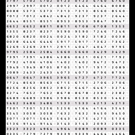
3
7
9
7
7
5
7
0
2
2
5
7
0
2
2
0
1
2
3
5
0
1
2
3
5
6
7
6
0
6
6
7
6
0
6
2
9
9
7
7
2
9
9
7
7
0
0
1
2
3
0
0
1
2
3
6
4
6
4
1
6
4
6
4
1
8
0
8
8
7
8
0
8
8
7
5
3
7
3
1
5
3
7
3
1
7
3
1
3
4
7
3
1
3
4
8
5
6
0
6
8
5
6
0
6
7
0
1
2
3
7
0
1
2
3
4
8
4
2
6
4
8
4
2
6
9
2
3
7
1
9
2
3
7
1
2
6
4
4
8
2
6
4
4
8
8
5
5
1
6
8
5
5
1
6
8
9
5
3
8
8
9
5
3
8
9
8
4
7
2
9
8
4
7
2
6
6
5
2
7
6
6
5
2
7
8
8
1
1
2
8
8
1
1
2
6
7
0
8
8
6
7
0
8
8
1
3
5
5
1
1
3
5
5
1
8
2
3
7
1
8
2
3
7
1
9
5
9
0
9
9
5
9
0
9
7
2
4
6
1
7
2
4
6
1
6
8
2
0
2
6
8
2
0
2
0
0
2
4
6
0
0
2
4
6
3
1
8
2
1
3
1
8
2
1
0
0
3
8
2
0
0
3
8
2
6
4
4
6
1
6
4
4
6
1
5
9
1
7
8
5
9
1
7
8
7
3
6
2
8
7
3
6
2
8
5
2
6
9
6
5
2
6
9
6
2
9
1
1
2
2
9
1
1
2
4
0
4
7
2
4
0
4
7
2
9
7
9
5
5
9
7
9
5
5
2
5
8
4
3
2
5
8
4
3
5
6
6
0
6
5
6
6
0
6
3
4
2
9
2
3
4
2
9
2
7
3
9
1
1
7
3
9
1
1
4
3
8
6
5
4
3
8
6
5
0
6
2
1
3
0
6
2
1
3
7
7
9
2
2
7
7
9
2
2
4
1
0
6
6
4
1
0
6
6
1
4
0
2
2
1
4
0
2
2
9
4
7
2
9
9
4
7
2
9
1
9
4
9
4
1
9
4
9
4
8
7
0
5
5
8
7
0
5
5
1
9
1
7
8
1
9
1
7
8
2
0
8
9
8
2
0
8
9
8
2
4
3
3
6
2
4
3
3
6
4
0
7
3
1
4
0
7
3
1
8
7
9
6
6
8
7
9
6
6
0
6
4
7
2
0
6
4
7
2
3
9
6
5
2
3
9
6
5
2
4
7
2
7
9
4
7
2
7
9
7
7
2
4
6
7
7
2
4
6
8
5
6
3
9
8
5
6
3
9
6
7
1
5
6
6
7
1
5
6
2
7
0
6
6
2
7
0
6
6
8
2
5
6
2
8
2
5
6
2
3
8
5
2
7
3
8
5
2
7
6
4
6
7
4
6
4
6
7
4
3
2
7
4
2
3
2
7
4
2
7
6
5
2
7
7
6
5
2
7
8
6
7
8
6
8
6
7
8
6
2
3
8
2
1
2
3
8
2
1
6
6
8
9
8
6
6
8
9
8
3
9
8
6
5
3
9
8
6
5
8
5
3
0
3
8
5
3
0
3
5
4
6
2
8
5
4
6
2
8
3
4
8
6
5
3
4
8
6
5
1
5
3
3
6
1
5
3
3
6
4
2
1
3
4
4
2
1
3
4
7
3
0
1
1
7
3
0
1
1
5
2
5
6
2
5
2
5
6
2
4
1
6
4
1
4
1
6
4
1
3
5
4
5
9
3
5
4
5
9
3
0
5
8
4
3
0
5
8
4
7
6
3
2
5
7
6
3
2
5
9
4
5
0
5
9
4
5
0
5
3
0
7
1
8
3
0
7
1
8
5
6
4
3
7
5
6
4
3
7
4
2
7
5
3
4
2
7
5
3
5
1
3
6
9
5
1
3
6
9
9
1
4
4
8
9
1
4
4
8
3
1
4
3
7
3
1
4
3
7
2
0
9
3
3
2
0
9
3
3
3
3
2
3
5
3
3
2
3
5
4
9
6
4
1
4
9
6
4
1
0
0
8
9
8
0
0
8
9
8
0
3
3
5
8
0
3
3
5
8
7
2
7
9
7
7
2
7
9
7
9
3
3
9
3
9
3
3
9
3
4
4
6
4
1
4
4
6
4
1