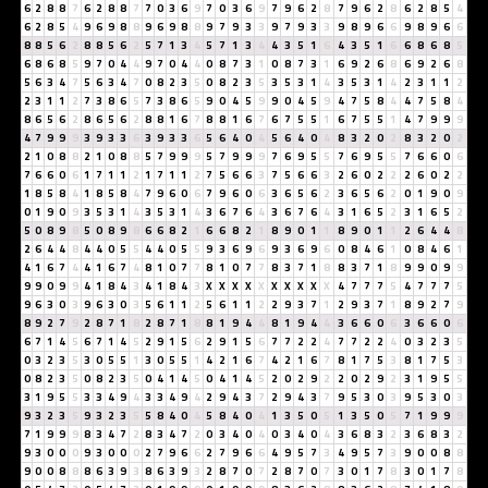
6
2
8
8
7
6
2
8
8
7
7
0
3
6
9
7
0
3
6
9
7
9
6
2
8
7
9
6
2
8
6
2
8
5
4
6
2
8
5
4
9
6
9
8
8
9
6
9
8
8
9
7
9
3
3
9
7
9
3
3
9
8
9
6
6
9
8
9
6
6
8
8
5
6
2
8
8
5
6
2
5
7
1
3
4
5
7
1
3
4
4
3
5
1
6
4
3
5
1
6
6
8
6
8
5
6
8
6
8
5
9
7
0
4
4
9
7
0
4
4
0
8
7
3
1
0
8
7
3
1
6
9
2
6
8
6
9
2
6
8
5
6
3
4
7
5
6
3
4
7
0
8
2
3
5
0
8
2
3
5
3
5
3
1
4
3
5
3
1
4
2
3
1
1
2
2
3
1
1
2
7
3
8
6
5
7
3
8
6
5
9
0
4
5
9
9
0
4
5
9
4
7
5
8
4
4
7
5
8
4
8
6
5
6
2
8
6
5
6
2
8
8
1
6
7
8
8
1
6
7
6
7
5
5
1
6
7
5
5
1
4
7
9
9
9
4
7
9
9
9
3
9
3
3
6
3
9
3
3
6
5
6
4
0
4
5
6
4
0
4
8
3
2
0
2
8
3
2
0
2
2
1
0
8
8
2
1
0
8
8
5
7
9
9
9
5
7
9
9
9
7
6
9
5
5
7
6
9
5
5
7
6
6
0
6
7
6
6
0
6
1
7
1
1
2
1
7
1
1
2
7
5
6
6
3
7
5
6
6
3
2
6
0
2
2
2
6
0
2
2
1
8
5
8
4
1
8
5
8
4
7
9
6
0
6
7
9
6
0
6
3
6
5
6
2
3
6
5
6
2
0
1
9
0
9
0
1
9
0
9
3
5
3
1
4
3
5
3
1
4
3
6
7
6
4
3
6
7
6
4
3
1
6
5
2
3
1
6
5
2
5
0
8
9
8
5
0
8
9
8
6
6
8
2
1
6
6
8
2
1
8
9
0
1
1
8
9
0
1
1
2
6
4
4
8
2
6
4
4
8
4
4
0
5
5
4
4
0
5
5
9
3
6
9
6
9
3
6
9
6
0
8
4
6
1
0
8
4
6
1
4
1
6
7
4
4
1
6
7
4
8
1
0
7
7
8
1
0
7
7
8
3
7
1
8
8
3
7
1
8
9
9
0
9
9
9
9
0
9
9
4
1
8
4
3
4
1
8
4
3
X
X
X
X
X
X
X
X
X
X
4
7
7
7
5
4
7
7
7
5
9
6
3
0
3
9
6
3
0
3
5
6
1
1
2
5
6
1
1
2
2
9
3
7
1
2
9
3
7
1
8
9
2
7
9
8
9
2
7
9
2
8
7
1
8
2
8
7
1
8
8
1
9
4
4
8
1
9
4
4
3
6
6
0
6
3
6
6
0
6
6
7
1
4
5
6
7
1
4
5
2
9
1
5
6
2
9
1
5
6
7
7
2
2
4
7
7
2
2
4
0
3
2
3
5
0
3
2
3
5
3
0
5
5
1
3
0
5
5
1
4
2
1
6
7
4
2
1
6
7
8
1
7
5
3
8
1
7
5
3
0
8
2
3
5
0
8
2
3
5
0
4
1
4
5
0
4
1
4
5
2
0
2
9
2
2
0
2
9
2
3
1
9
5
5
3
1
9
5
5
3
3
4
9
4
3
3
4
9
4
2
9
4
3
7
2
9
4
3
7
9
5
3
0
3
9
5
3
0
3
9
3
2
3
5
9
3
2
3
5
5
8
4
0
4
5
8
4
0
4
1
3
5
0
5
1
3
5
0
5
7
1
9
9
9
7
1
9
9
9
8
3
4
7
2
8
3
4
7
2
0
3
4
0
4
0
3
4
0
4
3
6
8
3
2
3
6
8
3
2
9
3
0
0
0
9
3
0
0
0
2
7
9
6
6
2
7
9
6
6
4
9
5
7
3
4
9
5
7
3
9
0
0
8
8
9
0
0
8
8
8
6
3
9
3
8
6
3
9
3
2
8
7
0
7
2
8
7
0
7
3
0
1
7
8
3
0
1
7
8