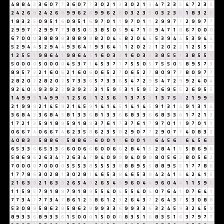
4
8
8
4
3
3
6
0
7
7
3
6
0
7
7
3
0
2
1
3
3
0
2
1
3
4
7
2
3
5
4
7
2
3
5
2
4
2
6
8
2
4
2
6
8
9
9
6
2
8
9
9
6
2
8
0
3
2
3
5
0
3
2
3
5
1
8
3
2
5
1
8
3
2
5
0
9
5
1
6
0
9
5
1
6
9
7
0
1
1
9
7
0
1
1
2
9
9
7
7
2
9
9
7
7
2
9
9
7
7
2
9
9
7
7
3
8
5
0
5
3
8
5
0
5
9
4
7
1
8
9
4
7
1
8
6
7
0
0
0
6
7
0
0
0
3
8
8
9
8
3
8
8
9
8
8
2
0
4
4
8
2
0
4
4
5
3
9
4
4
5
3
9
4
4
5
2
9
4
4
5
2
9
4
4
9
3
6
4
1
9
3
6
4
1
1
2
0
2
2
1
2
0
2
2
1
2
5
5
1
1
2
5
5
1
9
8
6
4
1
9
8
6
4
1
1
6
0
3
3
1
6
0
3
3
3
8
5
5
1
3
8
5
5
1
5
0
0
0
0
5
0
0
0
0
4
5
3
7
1
4
5
3
7
1
7
5
5
0
5
7
5
5
0
5
8
9
5
7
3
8
9
5
7
3
2
1
6
0
6
2
1
6
0
6
0
6
5
2
7
0
6
5
2
7
8
0
9
7
7
8
0
9
7
7
2
8
2
0
2
2
8
2
0
2
5
7
3
3
6
5
7
3
3
6
5
4
7
2
9
5
4
7
2
9
9
2
4
0
4
9
2
4
0
4
9
3
9
2
2
9
3
9
2
2
3
1
5
9
5
3
1
5
9
5
2
6
9
5
5
2
6
9
5
5
1
4
9
9
9
1
4
9
9
9
1
2
5
6
2
1
2
5
6
2
1
3
7
5
3
1
3
7
5
3
2
1
9
9
9
2
1
9
9
9
2
1
4
5
9
2
1
4
5
9
1
4
1
4
5
1
4
1
4
5
9
1
3
1
4
9
1
3
1
4
3
6
8
4
3
3
6
8
4
3
8
1
3
3
6
8
1
3
3
6
6
8
3
3
6
6
8
3
3
6
1
7
2
1
3
1
7
2
1
3
5
9
1
8
9
5
9
1
8
9
3
7
6
1
7
3
7
6
1
7
9
7
0
1
1
9
7
0
1
1
0
6
6
7
4
0
6
6
7
4
6
2
3
5
8
6
2
3
5
8
2
9
0
7
7
2
9
0
7
7
4
0
8
3
2
4
0
8
3
2
5
8
8
6
5
5
8
8
6
5
6
0
0
1
1
6
0
0
1
1
6
4
5
6
2
6
4
5
6
2
6
5
3
3
6
6
5
3
3
6
6
0
0
6
6
6
0
0
6
6
2
8
4
1
5
2
8
4
1
5
5
8
6
9
6
5
8
6
9
6
2
6
3
4
7
2
6
3
4
7
9
4
0
9
9
9
4
0
9
9
8
0
5
6
2
8
0
5
6
2
7
0
0
0
0
7
0
0
0
0
5
5
5
3
8
5
5
5
3
8
8
8
9
5
5
8
8
9
5
5
1
7
7
8
6
1
7
7
8
6
3
0
2
8
1
3
0
2
8
1
4
6
5
3
8
4
6
5
3
8
4
2
4
1
5
4
2
4
1
5
2
1
6
3
9
2
1
6
3
9
2
6
5
4
9
2
6
5
4
9
9
6
0
4
4
9
6
0
4
4
1
1
5
9
5
1
1
5
9
5
7
9
1
8
9
7
9
1
8
9
5
5
4
0
4
5
5
4
0
4
0
7
6
4
1
0
7
6
4
1
7
7
3
4
7
7
7
3
4
7
8
6
1
2
3
8
6
1
2
3
2
6
4
3
7
2
6
4
3
7
5
3
0
8
8
5
3
0
8
8
5
8
6
2
8
5
8
6
2
8
9
9
3
3
6
9
9
3
3
6
3
2
4
5
9
3
2
4
5
9
8
9
3
3
6
8
9
3
3
6
1
5
0
0
0
1
5
0
0
0
8
3
5
1
6
8
3
5
1
6
3
7
9
7
7