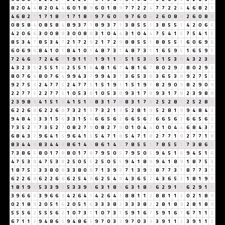
8
2
0
4
4
8
2
0
4
4
6
0
1
8
9
6
0
1
8
9
7
7
2
2
4
7
7
2
2
4
4
6
8
2
1
4
6
8
2
1
1
7
1
8
9
1
7
1
8
9
9
7
6
0
6
9
7
6
0
6
2
6
0
8
8
2
6
0
8
8
0
8
5
8
4
0
8
5
8
4
8
9
3
7
1
8
9
3
7
1
3
8
5
5
1
3
8
5
5
1
4
2
0
6
6
4
2
0
6
6
3
0
0
8
8
3
0
0
8
8
3
1
0
4
4
3
1
0
4
4
7
5
4
1
5
7
5
4
1
5
8
5
3
4
7
8
5
3
4
7
2
1
7
2
9
2
1
7
2
9
8
8
5
5
1
8
8
5
5
1
6
0
6
9
6
6
0
6
9
6
8
4
1
0
1
8
4
1
0
1
4
8
7
3
1
4
8
7
3
1
1
6
5
9
5
1
6
5
9
5
7
2
4
6
1
7
2
4
6
1
1
9
1
1
2
1
9
1
1
2
5
1
5
3
8
5
1
5
3
8
4
3
2
3
5
4
3
2
3
5
2
5
5
1
6
2
5
5
1
6
4
8
1
6
7
4
8
1
6
7
8
0
2
9
2
8
0
2
9
2
8
0
7
6
4
8
0
7
6
4
9
9
4
3
7
9
9
4
3
7
3
6
5
3
8
3
6
5
3
8
9
2
7
5
3
9
2
7
5
3
2
4
7
7
5
2
4
7
7
5
1
5
1
9
1
1
5
1
9
1
8
2
9
0
9
8
2
9
0
9
2
2
7
7
5
2
2
7
7
5
1
0
5
3
8
1
0
5
3
8
9
3
1
7
8
9
3
1
7
8
2
3
9
8
8
2
3
9
8
8
4
1
5
1
6
4
1
5
1
6
8
3
1
7
8
8
3
1
7
8
2
5
2
8
1
2
5
2
8
1
6
2
2
6
8
6
2
2
6
8
7
3
2
1
3
7
3
2
1
3
5
2
8
1
9
5
2
8
1
9
9
4
8
4
3
9
4
8
4
3
3
3
1
5
6
3
3
1
5
6
6
6
5
6
2
6
6
5
6
2
6
6
5
6
2
6
6
5
6
2
7
3
5
2
7
7
3
5
2
7
0
8
2
7
9
0
8
2
7
9
0
1
0
4
4
0
1
0
4
4
6
8
4
3
7
6
8
4
3
7
9
6
4
1
5
9
6
4
1
5
5
4
7
1
8
5
4
7
1
8
2
7
7
1
8
2
7
7
1
8
8
3
4
4
8
8
3
4
4
8
8
6
1
4
5
8
6
1
4
5
7
8
5
5
1
7
8
5
5
1
7
3
8
6
5
7
3
8
6
5
8
0
1
7
8
8
0
1
7
8
7
9
5
0
5
7
9
5
0
5
9
4
5
1
6
9
4
5
1
6
4
7
5
3
8
4
7
5
3
8
2
5
0
5
5
2
5
0
5
5
9
4
1
8
9
9
4
1
8
9
1
8
7
5
3
1
8
7
5
3
3
3
8
0
8
3
3
8
0
8
7
1
3
9
3
7
1
3
9
3
8
7
7
3
1
8
7
7
3
1
6
2
2
6
8
6
2
2
6
8
6
2
5
4
9
6
2
5
4
9
4
3
6
5
2
4
3
6
5
2
1
8
1
9
1
1
8
1
9
1
5
3
3
9
3
5
3
3
9
3
6
3
1
8
9
6
3
1
8
9
6
2
9
1
1
6
2
9
1
1
3
9
6
6
3
3
9
6
6
3
4
2
6
4
1
4
2
6
4
1
8
8
1
1
2
8
8
1
1
2
0
2
1
8
9
0
2
1
8
9
2
0
5
1
6
2
0
5
1
6
3
3
3
8
2
3
3
3
8
2
2
8
1
8
9
2
8
1
8
9
5
5
5
6
2
5
5
5
6
2
1
0
7
3
1
1
0
7
3
1
5
9
1
6
7
5
9
1
6
7
6
7
1
1
2
6
7
1
1
2
9
4
8
6
5
9
4
8
6
5
9
7
0
3
3
9
7
0
3
3
3
9
1
1
2
3
9
1
1
2