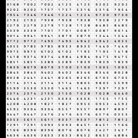
0
1
6
8
5
7
0
0
2
2
7
0
0
2
2
4
1
2
5
7
4
1
2
5
7
9
2
0
2
2
9
2
0
2
2
9
2
0
2
2
9
2
0
2
2
1
7
5
7
3
1
7
5
7
3
5
3
1
6
7
5
3
1
6
7
7
9
5
4
9
7
9
5
4
9
7
3
4
6
1
7
3
4
6
1
1
2
2
4
6
1
2
2
4
6
9
7
3
0
3
9
7
3
0
3
2
1
9
2
2
2
1
9
2
2
7
9
3
8
2
7
9
3
8
2
7
9
3
8
2
7
9
3
8
2
2
2
7
9
7
2
2
7
9
7
2
2
7
9
7
2
2
7
9
7
1
1
2
8
1
1
1
2
8
1
8
4
8
5
4
8
4
8
5
4
3
3
3
9
3
3
3
3
9
3
7
7
0
1
1
7
7
0
1
1
0
0
8
7
6
0
0
8
7
6
9
0
1
4
5
9
0
1
4
5
9
9
4
1
5
9
9
4
1
5
3
8
7
9
7
3
8
7
9
7
1
3
4
4
8
1
3
4
4
8
9
7
7
2
9
9
7
7
2
9
7
4
9
5
5
7
4
9
5
5
4
9
4
2
6
4
9
4
2
6
4
0
5
5
1
4
0
5
5
1
9
7
8
5
4
9
7
8
5
4
8
9
3
3
6
8
9
3
3
6
7
4
4
0
4
7
4
4
0
4
9
9
7
5
3
9
9
7
5
3
6
1
0
2
2
6
1
0
2
2
7
1
9
5
5
7
1
9
5
5
1
4
1
8
9
1
4
1
8
9
9
3
7
4
2
9
3
7
4
2
4
9
8
4
3
4
9
8
4
3
9
4
7
5
3
9
4
7
5
3
5
8
5
1
6
5
8
5
1
6
5
3
8
9
8
5
3
8
9
8
1
8
3
9
3
1
8
3
9
3
1
8
3
9
3
1
8
3
9
3
8
0
7
9
7
8
0
7
9
7
3
1
0
0
0
3
1
0
0
0
1
0
0
5
5
1
0
0
5
5
3
8
4
3
7
3
8
4
3
7
9
4
0
2
2
9
4
0
2
2
8
3
4
6
1
8
3
4
6
1
8
0
2
8
1
8
0
2
8
1
2
4
4
1
5
2
4
4
1
5
8
2
6
5
2
8
2
6
5
2
6
7
0
5
5
6
7
0
5
5
3
1
1
4
5
3
1
1
4
5
3
1
1
4
5
3
1
1
4
5
9
8
0
5
5
9
8
0
5
5
5
5
9
9
9
5
5
9
9
9
3
5
3
0
3
3
5
3
0
3
1
4
6
5
2
1
4
6
5
2
7
3
9
7
7
7
3
9
7
7
2
3
7
4
2
2
3
7
4
2
2
1
5
0
5
2
1
5
0
5
7
0
2
8
1
7
0
2
8
1
6
4
4
0
4
6
4
4
0
4
4
2
3
1
4
4
2
3
1
4
X
X
X
X
X
X
X
X
X
X
1
7
5
5
1
1
7
5
5
1
4
2
0
8
8
4
2
0
8
8
1
8
2
7
9
1
8
2
7
9
0
9
5
3
8
0
9
5
3
8
4
5
9
2
2
4
5
9
2
2
9
3
0
4
4
9
3
0
4
4
9
5
5
7
3
9
5
5
7
3
8
8
0
7
7
8
8
0
7
7
9
4
4
7
2
9
4
4
7
2
2
4
7
6
4
2
4
7
6
4
6
5
7
6
4
6
5
7
6
4
0
3
5
3
8
0
3
5
3
8
5
6
1
1
2
5
6
1
1
2
9
3
3
7
1
9
3
3
7
1
7
8
1
2
3
7
8
1
2
3
7
2
9
1
1
7
2
9
1
1
5
0
9
3
3
5
0
9
3
3
8
4
5
1
6
8
4
5
1
6
1
1
6
6
3
1
1
6
6
3
8
3
9
6
6
8
3
9
6
6
8
0
7
6
4
8
0
7
6
4
2
4
2
7
9
2
4
2
7
9
4
6
3
6
9
4
6
3
6
9
3
6
5
3
8
3
6
5
3
8
8
6
5
2
7
8
6
5
2
7
4
8
8
4
3