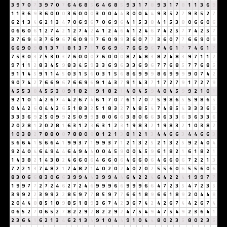
3
9
7
0
7
3
9
7
0
7
6
4
6
8
5
6
4
6
8
5
9
3
1
7
8
9
3
1
7
8
1
1
3
6
9
1
1
3
6
9
3
6
0
0
0
3
6
0
0
0
3
0
0
4
4
3
0
0
4
4
9
3
5
2
7
9
3
5
2
7
6
2
1
3
4
6
2
1
3
4
7
0
6
9
6
7
0
6
9
6
4
1
5
3
8
4
1
5
3
8
0
6
6
0
6
0
6
6
0
6
1
2
7
4
2
1
2
7
4
2
4
1
2
4
6
4
1
2
4
6
7
4
2
5
7
7
4
2
5
7
3
7
6
9
6
3
7
6
9
6
7
6
0
9
9
7
6
0
9
9
3
6
0
7
7
3
6
0
7
7
6
6
9
0
9
6
6
9
0
9
8
1
3
7
1
8
1
3
7
1
7
6
6
9
6
7
6
6
9
6
7
4
6
1
7
7
4
6
1
7
7
5
3
0
3
7
5
3
0
3
7
6
0
0
0
7
6
0
0
0
8
2
4
8
3
8
2
4
8
3
9
7
1
1
2
9
7
1
1
2
8
3
4
5
9
8
3
4
5
9
3
3
6
9
6
3
3
6
9
6
7
7
6
8
5
7
7
6
8
5
9
1
1
4
5
9
1
1
4
5
0
3
1
5
6
0
3
1
5
6
8
6
9
9
9
8
6
9
9
9
9
0
7
4
2
9
0
7
4
2
7
6
6
9
6
7
6
6
9
6
9
1
4
3
7
9
1
4
3
7
1
7
2
7
9
1
7
2
7
9
4
5
5
3
8
4
5
5
3
8
9
1
8
2
1
9
1
8
2
1
4
0
4
5
9
4
0
4
5
9
9
2
1
0
1
9
2
1
0
1
4
2
6
7
4
4
2
6
7
4
6
1
7
0
7
6
1
7
0
7
5
9
8
6
5
5
9
8
6
5
0
4
4
2
6
0
4
4
2
6
5
1
8
3
2
5
1
8
3
2
7
4
8
5
4
7
4
8
5
4
3
3
3
6
9
3
3
3
6
9
2
5
0
9
9
2
5
0
9
9
3
8
0
6
6
3
8
0
6
6
3
6
3
3
6
3
6
3
3
6
2
0
2
8
1
2
0
2
8
1
6
3
1
2
3
6
3
1
2
3
1
9
8
3
2
1
9
8
3
2
1
0
3
8
2
1
0
3
8
2
7
8
8
0
8
7
8
8
0
8
8
1
2
1
3
8
1
2
1
3
4
4
6
6
3
4
4
6
6
3
5
6
6
4
1
5
6
6
4
1
9
9
3
7
1
9
9
3
7
1
2
1
3
2
5
2
1
3
2
5
9
2
4
0
4
9
2
4
0
4
6
4
9
4
4
6
4
9
4
4
0
0
4
5
9
0
0
4
5
9
6
1
8
2
1
6
1
8
2
1
1
4
3
8
2
1
4
3
8
2
4
6
6
0
6
4
6
6
0
6
4
6
6
0
6
4
6
6
0
6
7
2
2
1
3
7
2
2
1
3
7
4
8
2
1
7
4
8
2
1
4
0
2
0
2
4
0
2
0
2
5
5
6
0
6
5
5
6
0
6
8
3
0
6
6
8
3
0
6
6
3
9
9
4
4
3
9
9
4
4
6
4
2
2
4
6
4
2
2
4
1
9
9
7
7
1
9
9
7
7
2
7
2
4
6
2
7
2
4
6
9
9
9
6
6
9
9
9
6
6
4
7
2
3
5
4
7
2
3
5
3
9
9
2
2
3
9
9
2
2
8
5
9
7
7
8
5
9
7
7
6
6
1
8
9
6
6
1
8
9
2
0
4
4
8
2
0
4
4
8
8
5
1
8
9
8
5
1
8
9
3
6
7
4
2
3
6
7
4
2
4
2
6
7
4
4
2
6
7
4
0
6
5
2
7
0
6
5
2
7
8
2
2
9
2
8
2
2
9
2
4
7
5
4
9
4
7
5
4
9
2
3
6
4
1
2
3
6
4
1
6
2
1
3
4
6
2
1
3
4
9
1
0
4
4
9
1
0
4
4
8
0
2
3
5
8
0
2
3
5