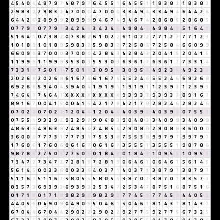
4
5
4
0
4
4
8
7
9
7
4
8
7
9
7
6
4
5
5
1
6
4
5
5
1
1
8
3
8
2
1
8
3
8
2
2
9
8
3
2
2
9
8
3
2
4
7
0
0
0
4
7
0
0
0
3
3
4
9
4
3
3
4
9
4
6
4
4
2
6
6
4
4
2
6
2
8
9
9
9
2
8
9
9
9
9
4
6
7
4
9
4
6
7
4
2
8
6
8
5
2
8
6
8
5
0
7
7
9
7
0
7
7
9
7
3
4
2
4
6
3
4
2
4
6
4
9
8
4
3
4
9
8
4
3
5
1
6
4
1
5
1
6
4
1
0
7
3
8
2
0
7
3
8
2
6
1
0
2
2
6
1
0
2
2
7
7
1
2
3
7
7
1
2
3
1
0
1
8
9
1
0
1
8
9
5
9
8
3
2
5
9
8
3
2
7
2
5
8
4
7
2
5
8
4
6
6
0
9
9
6
6
0
9
9
3
7
0
0
0
3
7
0
0
0
4
2
8
4
3
4
2
8
4
3
2
0
4
1
5
2
0
4
1
5
1
1
9
9
9
1
1
9
9
9
5
5
3
0
3
5
5
3
0
3
6
3
6
1
7
6
3
6
1
7
7
3
3
1
4
7
3
3
1
4
7
5
0
1
1
7
5
0
1
1
3
0
9
5
5
3
0
9
5
5
4
9
2
3
5
4
9
2
3
5
2
0
2
6
8
2
0
2
6
8
6
1
6
7
4
6
1
6
7
4
5
5
2
4
6
5
5
2
4
6
6
9
2
6
8
6
9
2
6
8
5
9
4
0
4
5
9
4
0
4
1
9
1
9
1
1
9
1
9
1
1
2
3
9
3
1
2
3
9
3
7
4
6
4
1
7
4
6
4
1
X
X
X
X
X
X
X
X
X
X
9
3
9
3
3
9
3
9
3
3
8
9
1
6
7
8
9
1
6
7
0
0
4
1
5
0
0
4
1
5
4
2
1
7
8
4
2
1
7
8
2
8
2
4
6
2
8
2
4
6
0
7
0
2
2
0
7
0
2
2
1
2
0
4
4
1
2
0
4
4
4
0
3
9
3
4
0
3
9
3
0
7
5
5
1
0
7
5
5
1
9
3
2
9
2
9
3
2
9
2
9
0
4
8
3
9
0
4
8
3
3
4
0
9
9
3
4
0
9
9
4
8
6
3
9
4
8
6
3
9
2
4
8
5
4
2
4
8
5
4
2
9
0
8
8
2
9
0
8
8
3
6
0
0
0
3
6
0
0
0
7
7
7
3
1
7
7
7
3
1
7
5
5
3
8
7
5
5
3
8
9
9
7
9
7
9
9
7
9
7
1
7
6
0
6
1
7
6
0
6
0
6
1
6
7
0
6
1
6
7
3
5
5
5
1
3
5
5
5
1
9
8
7
8
6
9
8
7
8
6
2
7
5
0
5
2
7
5
0
5
0
1
8
4
3
0
1
8
4
3
1
0
9
5
5
1
0
9
5
5
7
3
4
7
2
7
3
4
7
2
7
2
8
1
9
7
2
8
1
9
0
6
4
6
1
0
6
4
6
1
5
6
1
4
5
5
6
1
4
5
0
0
3
3
6
0
0
3
3
6
4
0
3
7
1
4
0
3
7
1
3
8
7
9
7
3
8
7
9
7
5
1
1
6
7
5
1
1
6
7
5
8
0
5
5
5
8
0
5
5
3
8
7
0
7
3
8
7
0
7
8
3
5
7
3
8
3
5
7
3
6
9
3
9
3
6
9
3
9
3
2
5
3
4
7
2
5
3
4
7
8
7
5
1
6
8
7
5
1
6
0
1
7
1
8
0
1
7
1
8
9
8
2
9
2
9
8
2
9
2
7
7
4
5
9
7
7
4
5
9
4
4
0
5
5
4
4
0
5
5
0
4
9
0
9
0
4
9
0
9
5
0
4
6
1
5
0
4
6
1
8
1
4
3
7
8
1
4
3
7
6
7
0
4
4
6
7
0
4
4
2
9
0
2
2
2
9
0
2
2
9
2
7
7
5
9
2
7
7
5
6
7
3
2
5