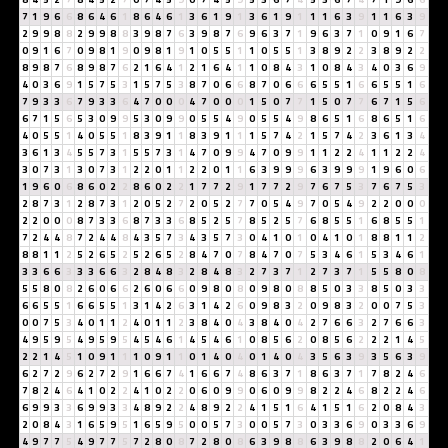
7
1
9
6
6
8
6
4
6
1
8
6
4
6
1
3
6
1
9
1
3
6
1
9
1
1
1
6
3
9
1
1
6
3
9
2
9
9
8
8
2
9
9
8
8
3
9
8
7
6
3
9
8
7
6
9
6
3
7
1
9
6
3
7
1
0
9
1
6
7
0
9
1
6
7
0
9
8
1
9
0
9
8
1
9
1
0
5
5
1
1
0
5
5
1
3
8
9
2
2
3
8
9
2
2
8
9
8
7
6
8
9
8
7
6
2
1
6
4
1
2
1
6
4
1
1
0
8
4
3
1
0
8
4
3
4
0
3
6
9
4
0
3
6
9
1
5
7
5
3
1
5
7
5
3
8
7
0
6
6
8
7
0
6
6
6
5
5
1
6
6
5
5
1
6
7
9
3
3
6
7
9
3
3
6
4
7
0
0
0
4
7
0
0
0
1
5
0
7
7
1
5
0
7
7
6
7
1
5
6
6
7
1
5
6
5
3
0
9
9
5
3
0
9
9
0
5
5
4
9
0
5
5
4
9
8
6
5
1
6
8
6
5
1
6
4
0
5
5
1
4
0
5
5
1
8
3
9
1
1
8
3
9
1
1
1
5
7
4
2
1
5
7
4
2
3
6
1
3
4
3
6
1
3
4
5
5
7
3
1
5
5
7
3
1
4
7
0
9
9
4
7
0
9
9
1
1
2
2
4
1
1
2
2
4
3
0
7
3
1
3
0
7
3
1
2
2
0
1
1
2
2
0
1
1
6
3
9
9
9
6
3
9
9
9
1
9
6
0
6
1
9
6
0
6
8
6
0
2
2
8
6
0
2
2
1
7
7
2
9
1
7
7
2
9
7
6
7
5
3
7
6
7
5
3
2
8
7
3
1
2
8
7
3
1
2
0
5
2
7
2
0
5
2
7
7
0
5
4
9
7
0
5
4
9
2
2
0
0
0
2
2
0
0
0
8
7
3
3
6
8
7
3
3
6
8
5
2
5
7
8
5
2
5
7
6
8
5
5
1
6
8
5
5
1
7
2
4
4
8
7
2
4
4
8
4
3
5
7
3
4
3
5
7
3
0
4
1
0
1
0
4
1
0
1
8
8
1
1
2
8
8
1
1
2
5
2
6
5
2
5
2
6
5
2
8
4
7
0
7
8
4
7
0
7
5
3
4
6
1
5
3
4
6
1
3
3
6
6
3
3
3
6
6
3
2
8
4
8
3
2
8
4
8
3
2
7
3
7
1
2
7
3
7
1
5
5
8
0
8
5
5
8
0
8
2
6
0
6
6
2
6
0
6
6
0
9
8
0
8
0
9
8
0
8
8
5
0
3
3
8
5
0
3
3
6
6
5
5
1
6
6
5
5
1
3
1
4
2
6
3
1
4
2
6
0
9
8
3
2
0
9
8
3
2
0
0
7
5
3
0
0
7
5
3
4
0
1
1
2
4
0
1
1
2
3
8
4
0
4
3
8
4
0
4
2
7
6
6
3
2
7
6
6
3
4
9
5
9
5
4
9
5
9
5
4
5
4
6
1
4
5
4
6
1
0
8
5
6
2
0
8
5
6
2
2
2
1
4
5
2
2
1
4
5
1
0
9
1
1
1
0
9
1
1
0
1
4
0
4
0
1
4
0
4
3
5
6
3
9
3
5
6
3
9
6
2
7
2
9
6
2
7
2
9
1
6
6
7
4
1
6
6
7
4
8
6
3
7
1
8
6
3
7
1
7
8
2
4
6
7
8
2
4
6
4
1
0
2
2
4
1
0
2
2
0
6
0
9
9
0
6
0
9
9
8
2
2
4
6
8
2
2
4
6
6
9
9
3
3
6
9
9
3
3
4
8
9
2
2
4
8
9
2
2
4
1
5
1
6
4
1
5
1
6
2
0
8
4
3
2
0
8
4
3
1
6
5
9
5
1
6
5
9
5
0
0
5
7
3
0
0
5
7
3
0
3
3
6
9
0
3
3
6
9
4
9
7
7
5
4
9
7
7
5
7
2
8
0
8
7
2
8
0
8
6
3
9
8
8
6
3
9
8
8
2
0
6
4
1