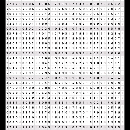
4
7
3
2
5
1
3
0
6
6
1
3
0
6
6
7
1
3
1
4
7
1
3
1
4
0
6
0
2
2
0
6
0
2
2
4
6
8
6
5
4
6
8
6
5
5
5
4
0
4
5
5
4
0
4
2
5
5
9
5
2
5
5
9
5
2
8
2
7
9
2
8
2
7
9
8
5
1
2
3
8
5
1
2
3
3
1
5
8
4
3
1
5
8
4
7
6
6
1
7
7
6
6
1
7
6
0
1
2
3
6
0
1
2
3
3
4
3
3
6
3
4
3
3
6
9
9
5
6
2
9
9
5
6
2
4
2
5
7
3
4
2
5
7
3
4
8
0
1
1
4
8
0
1
1
7
5
8
2
1
7
5
8
2
1
8
6
9
0
9
8
6
9
0
9
0
3
0
2
2
0
3
0
2
2
0
2
2
6
8
0
2
2
6
8
0
7
4
2
6
0
7
4
2
6
8
3
7
8
6
8
3
7
8
6
7
0
1
7
8
7
0
1
7
8
2
7
9
3
3
2
7
9
3
3
8
2
3
4
7
8
2
3
4
7
3
6
8
6
5
3
6
8
6
5
3
9
6
5
2
3
9
6
5
2
9
9
3
8
2
9
9
3
8
2
6
6
0
7
7
6
6
0
7
7
9
6
0
2
2
9
6
0
2
2
6
2
9
6
6
6
2
9
6
6
5
6
7
2
9
5
6
7
2
9
8
5
3
5
8
8
5
3
5
8
6
5
7
5
3
6
5
7
5
3
1
4
2
6
8
1
4
2
6
8
3
0
6
2
8
3
0
6
2
8
9
9
5
3
8
9
9
5
3
8
6
8
3
3
6
6
8
3
3
6
4
0
2
6
8
4
0
2
6
8
5
4
1
4
5
5
4
1
4
5
9
1
6
6
3
9
1
6
6
3
4
7
5
7
3
4
7
5
7
3
9
4
8
1
9
9
4
8
1
9
8
8
4
1
5
8
8
4
1
5
9
7
2
7
9
9
7
2
7
9
9
1
8
1
9
9
1
8
1
9
1
6
1
2
3
1
6
1
2
3
1
2
1
6
7
1
2
1
6
7
4
5
3
0
3
4
5
3
0
3
5
7
9
3
3
5
7
9
3
3
5
2
9
5
5
5
2
9
5
5
6
3
9
0
9
6
3
9
0
9
6
2
0
6
6
6
2
0
6
6
0
9
2
7
9
0
9
2
7
9
8
2
3
1
4
8
2
3
1
4
1
3
8
2
1
1
3
8
2
1
3
4
9
4
4
3
4
9
4
4
3
3
5
1
6
3
3
5
1
6
4
4
5
5
1
4
4
5
5
1
7
9
5
9
5
7
9
5
9
5
2
7
8
0
8
2
7
8
0
8
3
7
8
8
7
3
7
8
8
7
4
8
8
1
9
4
8
8
1
9
6
6
5
8
4
6
6
5
8
4
0
6
2
0
2
0
6
2
0
2
7
9
1
6
7
7
9
1
6
7
2
4
7
3
1
2
4
7
3
1
0
8
5
9
5
0
8
5
9
5
5
8
7
2
9
5
8
7
2
9
5
1
1
6
7
5
1
1
6
7
1
9
1
1
2
1
9
1
1
2
9
0
8
8
7
9
0
8
8
7
6
8
3
1
4
6
8
3
1
4
4
0
2
9
2
4
0
2
9
2
0
7
1
8
9
0
7
1
8
9
4
1
2
6
8
4
1
2
6
8
7
1
4
6
1
7
1
4
6
1
0
5
4
9
4
0
5
4
9
4
5
3
7
0
7
5
3
7
0
7
3
6
7
0
7
3
6
7
0
7
1
7
9
9
9
1
7
9
9
9
5
8
3
0
3
5
8
3
0
3
6
4
3
1
4
6
4
3
1
4
5
0
2
2
4
5
0
2
2
4
7
0
6
0
6
7
0
6
0
6
6
2
5
5
1
6
2
5
5
1
6
3
9
1
1
6
3
9
1
1
3
9
3
5
8
3
9
3
5
8
5
7
2
2
4
5
7
2
2
4
5
0
4
5
9
5
0
4
5
9
0
1
7
8
6
0
1
7
8
6
8
3
7
5
3