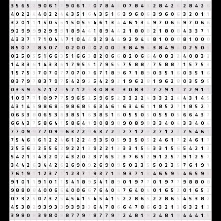
3
5
6
5
2
9
0
6
1
7
9
0
6
1
7
0
7
8
4
3
0
7
8
4
3
2
8
4
2
6
2
8
4
2
6
4
0
2
2
4
4
0
2
2
4
4
3
5
1
6
4
3
5
1
6
3
9
6
0
6
3
9
6
0
6
3
2
0
1
1
3
2
0
1
1
1
5
0
5
5
1
5
0
5
5
4
6
1
3
4
4
6
1
3
4
9
7
0
6
6
9
7
0
6
6
9
2
9
9
9
9
2
9
9
9
1
8
9
4
4
1
8
9
4
4
2
1
8
0
8
2
1
8
0
8
4
3
3
7
1
4
3
3
7
1
7
1
0
4
4
7
1
0
4
4
9
2
9
4
4
9
2
9
4
4
8
1
0
0
0
8
1
0
0
0
8
5
0
7
7
8
5
0
7
7
0
2
0
0
0
0
2
0
0
0
3
8
4
9
4
3
8
4
9
4
0
2
5
0
5
0
2
5
0
5
5
1
6
6
3
5
1
6
6
3
8
2
0
6
6
8
2
0
6
6
4
0
8
3
2
4
0
8
3
2
1
4
3
3
6
1
4
3
3
6
1
7
9
5
5
1
7
9
5
5
7
5
8
8
7
7
5
8
8
7
1
5
7
5
3
1
5
7
5
3
7
0
7
0
7
7
0
7
0
7
6
7
1
8
9
6
7
1
8
9
0
3
5
1
6
0
3
5
1
6
8
3
7
9
7
8
3
7
9
7
5
4
2
9
2
5
4
2
9
2
1
9
6
2
8
1
9
6
2
8
0
3
5
9
5
0
3
5
9
5
5
7
1
2
3
5
7
1
2
3
3
0
8
3
2
3
0
8
3
2
7
2
9
1
1
7
2
9
1
1
1
0
9
7
7
1
0
9
7
7
5
9
6
5
2
5
9
6
5
2
3
3
2
2
4
3
3
2
2
4
4
3
1
4
5
4
3
1
4
5
9
8
6
8
5
9
8
6
8
5
6
3
4
6
1
6
3
4
6
1
1
8
5
2
7
1
8
5
2
7
0
6
5
3
8
0
6
5
3
8
3
8
5
1
6
3
8
5
1
6
0
5
5
0
5
0
5
5
0
5
6
6
4
3
7
6
6
4
3
7
5
8
6
4
1
5
8
6
4
1
9
0
8
9
8
9
0
8
9
8
3
3
4
0
4
3
3
4
0
4
7
7
0
9
9
7
7
0
9
9
6
3
7
2
9
6
3
7
2
9
2
7
1
2
3
2
7
1
2
3
7
5
4
6
1
7
5
4
6
1
6
1
2
2
4
6
1
2
2
4
9
3
5
0
5
9
3
5
0
5
2
4
6
1
7
2
4
6
1
7
2
5
5
6
2
2
5
5
6
2
9
2
2
1
3
9
2
2
1
3
3
3
1
5
6
3
3
1
5
6
5
4
2
1
3
5
4
2
1
3
4
3
2
0
2
4
3
2
0
2
3
7
6
5
2
3
7
6
5
2
9
1
2
5
7
9
1
2
5
7
3
4
4
2
6
3
4
4
2
6
2
6
9
0
9
2
6
9
0
9
5
0
2
3
5
5
0
2
3
5
7
6
1
9
1
7
6
1
9
1
1
2
3
7
1
1
2
3
7
1
9
3
7
1
8
9
3
7
1
8
4
6
5
9
5
4
6
5
9
5
9
1
0
1
1
9
1
0
1
1
5
4
1
8
9
5
4
1
8
9
0
1
9
7
7
0
1
9
7
7
9
8
8
0
8
9
8
8
0
8
4
0
0
6
6
4
0
0
6
6
7
6
4
0
4
7
6
4
0
4
0
1
6
5
2
0
1
6
5
2
0
7
3
2
5
0
7
3
2
5
4
5
4
1
5
4
5
4
1
5
2
2
8
6
5
2
2
8
6
5
4
5
3
8
2
4
5
3
8
2
9
3
9
3
3
9
3
9
3
3
6
4
7
8
6
6
4
7
8
6
6
3
2
1
3
6
3
2
1
3
3
9
8
0
8
3
9
8
0
8
8
7
7
9
7
8
7
7
9
7
2
4
8
1
9
2
4
8
1
9
4
4
4
1
5