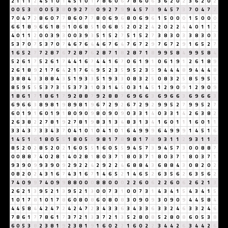
2
1
1
1
2
4
5
1
0
1
4
5
1
0
1
7
8
6
0
6
7
8
6
0
6
3
6
2
0
2
3
6
2
0
2
0
0
5
3
8
0
0
5
3
8
0
9
2
7
9
0
9
2
7
9
9
4
5
7
3
9
4
5
7
3
7
0
4
7
2
7
0
4
7
2
8
6
0
7
7
8
6
0
7
7
8
0
6
9
6
8
0
6
9
6
1
5
0
0
0
1
5
0
0
0
6
6
1
8
9
6
6
1
8
9
1
0
6
8
5
1
0
6
8
5
2
0
2
2
4
2
0
2
2
4
4
0
1
1
2
4
0
1
1
2
0
0
3
9
3
0
0
3
9
3
5
1
5
2
7
5
1
5
2
7
3
8
3
0
3
3
8
3
0
3
5
3
7
0
7
5
3
7
0
7
4
6
7
6
4
4
6
7
6
4
7
6
7
2
9
7
6
7
2
9
1
6
5
2
7
1
6
5
2
7
7
2
8
7
6
7
2
8
7
6
2
8
7
1
8
2
8
7
1
8
9
9
5
8
4
9
9
5
8
4
5
2
6
1
7
5
2
6
1
7
4
4
1
6
7
4
4
1
6
7
0
6
1
9
1
0
6
1
9
1
2
6
1
8
9
2
6
1
8
9
2
1
7
6
4
2
1
7
6
4
9
5
2
3
5
9
5
2
3
5
9
4
4
4
8
9
4
4
4
8
3
8
8
4
3
3
8
8
4
3
5
1
9
3
3
5
1
9
3
3
0
8
3
2
5
0
8
3
2
5
8
5
9
5
5
8
5
9
5
5
5
3
7
3
1
5
3
7
3
1
0
3
1
4
5
0
3
1
4
5
1
2
9
0
9
1
2
9
0
9
1
8
6
1
7
1
8
6
1
7
9
2
8
8
7
9
2
8
8
7
6
9
6
6
3
6
9
6
6
3
6
9
6
6
3
6
9
6
6
3
8
9
8
1
9
8
9
8
1
9
6
7
2
9
2
6
7
2
9
2
9
9
5
2
7
9
9
5
2
7
6
0
1
9
1
6
0
1
9
1
8
0
9
0
9
8
0
9
0
9
0
3
3
1
4
0
3
3
1
4
2
6
3
8
2
2
6
3
8
2
2
7
8
1
9
2
7
8
1
9
8
3
1
3
4
8
3
1
3
4
1
6
0
1
1
1
6
0
1
1
3
3
4
3
7
3
3
4
3
7
0
4
1
0
1
0
4
1
0
1
6
4
9
9
9
6
4
9
9
9
1
4
5
1
6
1
4
5
1
6
1
8
0
5
5
1
8
0
5
5
9
8
1
7
8
9
8
1
7
8
9
3
1
1
2
9
3
1
1
2
8
5
2
0
2
8
5
2
0
2
1
6
0
5
5
1
6
0
5
5
9
4
5
7
3
9
4
5
7
3
0
0
8
8
7
0
0
8
8
7
4
0
2
8
1
4
0
2
8
1
8
0
3
7
1
8
0
3
7
1
8
0
3
7
1
8
0
3
7
1
9
3
9
0
9
9
3
9
0
9
2
9
2
2
4
2
9
2
2
4
6
8
8
4
3
6
8
8
4
3
0
8
2
0
2
0
8
2
0
2
4
3
1
6
7
4
3
1
6
7
1
4
6
5
2
1
4
6
5
2
6
3
5
6
2
6
3
5
6
2
7
4
0
9
9
7
4
0
9
9
8
8
0
0
0
8
8
0
0
0
2
2
6
0
6
2
2
6
0
6
2
6
2
1
3
2
6
2
1
3
9
5
2
1
3
9
5
2
1
3
0
0
7
3
1
0
0
7
3
1
4
3
4
1
5
4
3
4
1
5
1
0
1
7
8
1
0
1
7
8
6
0
8
0
8
6
0
8
0
8
3
0
9
0
9
3
0
9
0
9
4
4
5
8
4
4
4
5
8
4
4
2
4
7
2
4
2
4
7
2
3
4
3
3
6
3
4
3
3
6
3
3
2
4
6
3
3
2
4
6
7
8
6
1
7
7
8
6
1
7
3
7
2
1
3
3
7
2
1
3
5
2
8
0
8
5
2
8
0
8
6
0
5
3
8
6
0
5
3
8
2
3
8
1
9
2
3
8
1
9
1
6
0
2
2
1
6
0
2
2
3
4
4
2
6
3
4
4
2
6