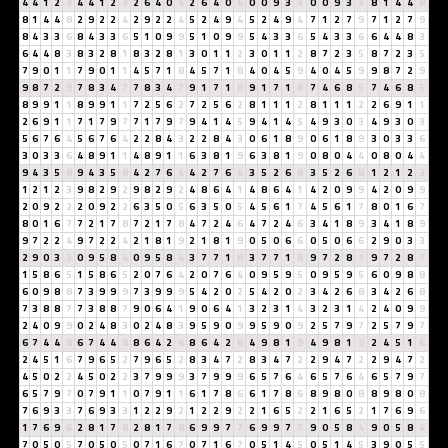
4
4
1
2
3
4
4
1
2
3
2
6
4
0
4
2
6
4
0
4
0
0
9
3
3
0
0
9
3
3
8
1
4
4
8
8
1
4
4
8
2
9
2
2
4
2
9
2
2
4
5
2
4
9
4
5
2
4
9
4
7
1
2
7
9
7
1
2
7
9
8
4
3
3
6
8
4
3
3
6
5
1
0
9
9
5
1
0
9
9
5
4
3
3
6
5
4
3
3
6
6
4
4
8
3
6
4
4
8
3
8
3
2
8
1
8
3
2
8
1
3
0
1
1
2
3
0
1
1
2
8
7
2
3
5
8
7
2
3
5
7
9
0
1
1
7
9
0
1
1
4
5
7
1
8
4
5
7
1
8
4
0
4
5
9
4
0
4
5
9
9
8
7
2
9
9
8
7
2
9
7
8
3
4
7
7
8
3
4
7
9
1
7
1
8
9
1
7
1
8
7
4
6
8
5
7
4
6
8
5
8
9
9
1
1
8
9
9
1
1
7
2
5
6
2
7
2
5
6
2
8
1
1
1
2
8
1
1
1
2
2
6
9
1
1
2
6
9
1
1
7
1
7
9
7
7
1
7
9
7
9
4
1
4
5
9
4
1
4
5
4
9
3
0
3
4
9
3
0
3
5
6
7
6
4
5
6
7
6
4
2
2
8
4
3
2
2
8
4
3
0
6
1
8
9
0
6
1
8
9
3
0
3
3
6
3
0
3
3
6
4
8
9
1
1
4
8
9
1
1
6
3
8
1
9
6
3
8
1
9
0
8
0
4
4
0
8
0
4
4
9
4
3
5
8
9
4
3
5
8
4
2
7
6
4
4
2
7
6
4
3
5
2
6
8
3
5
2
6
8
1
2
1
2
3
1
2
1
2
3
9
8
2
9
2
9
8
2
9
2
4
8
6
4
1
4
8
6
4
1
4
2
0
9
9
4
2
0
9
9
2
0
9
2
2
2
0
9
2
2
6
3
5
0
5
6
3
5
0
5
4
5
6
1
7
4
5
6
1
7
8
0
1
6
7
8
0
1
6
7
7
2
1
7
8
7
2
1
7
8
4
7
2
4
6
4
7
2
4
6
3
4
1
8
9
3
4
1
8
9
9
7
2
2
4
9
7
2
2
4
2
1
8
1
9
2
1
8
1
9
0
5
0
6
6
0
5
0
6
6
2
9
0
3
3
2
9
0
3
3
0
9
5
8
4
0
9
5
8
4
3
7
7
1
8
3
7
7
1
8
9
7
2
8
1
9
7
2
8
1
1
5
8
6
5
1
5
8
6
5
2
0
7
6
4
2
0
7
6
4
0
9
5
9
5
0
9
5
9
5
6
0
9
8
8
6
0
9
8
8
7
3
9
9
9
7
3
9
9
9
5
4
2
0
2
5
4
2
0
2
3
4
2
6
8
3
4
2
6
8
7
3
8
8
7
7
3
8
8
7
9
0
6
4
1
9
0
6
4
1
3
2
3
1
4
3
2
3
1
4
2
4
0
9
9
2
4
0
9
9
0
2
4
8
3
0
2
4
8
3
9
5
9
0
9
9
5
9
0
9
2
5
7
9
7
2
5
7
9
7
6
7
4
4
8
6
7
4
4
8
8
6
4
2
6
8
6
4
2
6
4
9
8
1
9
4
9
8
1
9
2
4
5
1
6
2
4
5
1
6
7
9
6
5
2
7
9
6
5
2
8
3
4
7
2
8
3
4
7
2
2
9
4
7
2
2
9
4
7
2
4
5
0
2
2
4
5
0
2
2
3
7
9
9
9
3
7
9
9
9
6
5
7
6
4
6
5
7
6
4
6
5
7
9
7
6
5
7
9
7
0
7
9
1
1
0
7
9
1
1
6
1
7
8
6
6
1
7
8
6
8
9
8
0
8
8
9
8
0
8
7
6
9
3
3
7
6
9
3
3
1
2
2
9
2
1
2
2
9
2
2
1
6
5
2
2
1
6
5
2
1
7
6
9
6
1
7
6
9
6
2
8
1
7
8
2
8
1
7
8
6
9
9
7
7
6
9
9
7
7
9
0
5
8
4
9
0
5
8
4
7
0
5
0
5
7
0
5
0
5
0
7
1
6
7
0
7
1
6
7
0
5
1
4
5
0
5
1
4
5
3
9
0
5
5