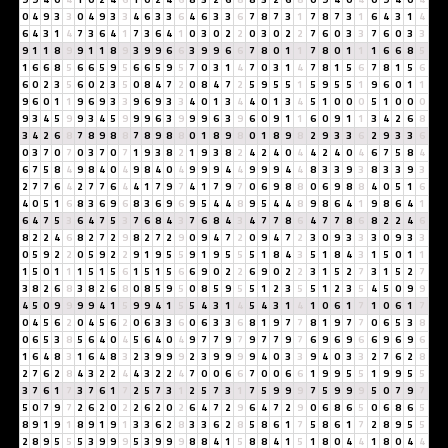
0
4
9
3
3
0
4
9
3
3
4
6
3
3
6
4
6
3
3
6
7
8
7
3
1
7
8
7
3
1
6
4
3
1
4
6
4
3
1
4
7
3
6
4
1
7
3
6
4
1
0
3
0
2
2
0
3
0
2
2
7
6
0
3
3
7
6
0
3
3
9
1
1
8
9
9
1
1
8
9
3
9
9
6
6
3
9
9
6
6
7
8
0
1
1
7
8
0
1
1
1
6
6
8
5
1
6
6
8
5
6
6
5
9
5
6
6
5
9
5
7
0
3
1
4
7
0
3
1
4
7
8
1
5
6
7
8
1
5
6
6
0
2
3
5
6
0
2
3
5
0
8
4
7
2
0
8
4
7
2
5
9
5
5
1
5
9
5
5
1
9
6
0
1
1
9
6
0
1
1
9
6
9
3
3
9
6
9
3
3
4
0
1
3
4
4
0
1
3
4
5
1
0
0
0
5
1
0
0
0
9
3
4
5
9
9
3
4
5
9
9
9
6
3
9
9
9
6
3
9
6
0
9
1
1
6
0
9
1
1
3
4
2
6
8
3
4
2
6
8
7
8
9
8
8
7
8
9
8
8
0
1
8
9
8
0
1
8
9
8
2
9
3
3
6
2
9
3
3
6
0
3
7
0
7
0
3
7
0
7
1
9
3
8
2
1
9
3
8
2
4
2
4
0
4
4
2
4
0
4
6
7
5
8
4
6
7
5
8
4
9
8
4
0
4
9
8
4
0
4
9
9
9
4
4
9
9
9
4
4
8
3
3
9
3
8
3
3
9
3
2
7
7
6
4
2
7
7
6
4
4
1
7
9
7
4
1
7
9
7
0
6
9
8
8
0
6
9
8
8
4
0
5
1
6
4
0
5
1
6
8
3
6
9
6
8
3
6
9
6
9
5
4
4
8
9
5
4
4
8
9
8
6
4
1
9
8
6
4
1
6
4
7
5
3
6
4
7
5
3
7
6
8
4
3
7
6
8
4
3
4
7
7
8
6
4
7
7
8
6
8
2
2
4
6
8
2
2
4
6
8
2
7
2
9
8
2
7
2
9
0
9
4
7
2
0
9
4
7
2
3
0
9
3
3
3
0
9
3
3
0
5
9
2
2
0
5
9
2
2
9
1
9
5
5
9
1
9
5
5
5
1
8
4
3
5
1
8
4
3
1
5
0
1
1
1
5
0
1
1
1
5
1
5
6
1
5
1
5
6
6
9
0
2
2
6
9
0
2
2
3
1
5
2
7
3
1
5
2
7
3
8
2
6
8
3
8
2
6
8
0
8
5
9
5
0
8
5
9
5
5
1
2
3
5
5
1
2
3
5
4
5
0
9
9
4
5
0
9
9
9
9
4
1
5
9
9
4
1
5
5
4
3
1
4
5
4
3
1
4
1
0
6
1
7
1
0
6
1
7
0
4
5
6
2
0
4
5
6
2
0
6
3
3
6
0
6
3
3
6
8
1
9
7
7
8
1
9
7
7
0
6
5
3
8
0
6
5
3
8
5
6
4
0
4
5
6
4
0
4
9
7
7
9
7
9
7
7
9
7
6
9
6
9
6
6
9
6
9
6
1
6
4
8
3
1
6
4
8
3
2
3
9
9
9
2
3
9
9
9
9
4
0
3
3
9
4
0
3
3
2
7
6
2
8
2
7
6
2
8
4
3
2
2
4
4
3
2
2
4
7
0
0
6
6
7
0
0
6
6
1
9
9
5
5
1
9
9
5
5
3
7
6
1
7
3
7
6
1
7
2
5
7
3
1
2
5
7
3
1
7
5
9
9
9
7
5
9
9
9
5
0
7
9
7
5
0
7
9
7
2
6
2
0
2
2
6
2
0
2
6
4
7
2
9
6
4
7
2
9
0
6
8
6
5
0
6
8
6
5
8
9
1
9
1
8
9
1
9
1
3
3
6
2
8
3
3
6
2
8
5
8
6
1
7
5
8
6
1
7
2
8
9
5
5
2
8
9
5
5
5
3
9
9
9
5
3
9
9
9
8
8
4
1
5
8
8
4
1
5
1
8
0
4
4
1
8
0
4
4