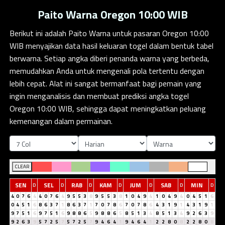
Paito Warna Oregon 10:00 WIB
Berikut ini adalah
Paito Warna untuk pasaran Oregon 10:00
WIB
menyajikan data hasil keluaran togel dalam bentuk tabel
berwarna. Setiap angka diberi penanda warna yang berbeda,
memudahkan Anda untuk mengenali pola tertentu dengan
lebih cepat. Alat ini sangat bermanfaat bagi pemain yang
ingin menganalisis dan membuat prediksi angka togel
Oregon 10:00 WIB, sehingga dapat meningkatkan peluang
kemenangan dalam permainan.
CLEAR
SEN
SEL
RAB
KAM
JUM
SAB
MIN
D
D
D
D
D
D
D
4
0
7
6
4
4
0
7
6
4
9
5
5
3
8
9
5
5
3
8
1
0
4
9
4
1
0
4
9
4
0
4
5
1
6
0
4
5
1
6
8
6
3
7
1
8
6
3
7
1
7
0
7
8
6
7
0
7
8
6
4
3
1
9
1
4
3
1
9
1
9
7
5
1
6
9
7
5
1
6
9
8
8
6
5
9
8
8
6
5
8
5
1
3
4
8
5
1
3
4
9
2
6
3
9
9
2
6
3
9
5
7
2
5
7
5
7
2
5
7
9
4
6
4
1
9
4
6
4
1
2
2
8
0
8
2
2
8
0
8