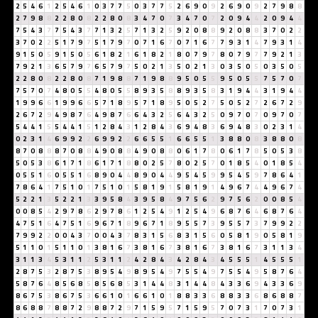
2
5
4
6
1
2
5
4
6
1
0
3
7
7
5
0
3
7
7
5
2
6
9
0
9
2
6
9
0
9
2
7
9
8
8
2
7
9
8
8
2
2
8
0
8
2
2
8
0
8
3
4
7
0
7
3
4
7
0
7
2
0
9
4
4
2
0
9
4
4
7
5
4
3
7
7
5
4
3
7
7
1
3
2
5
7
1
3
2
5
9
2
0
8
8
9
2
0
8
8
3
7
0
2
2
3
7
0
2
2
5
1
7
9
7
5
1
7
9
7
0
7
1
6
7
0
7
1
6
7
7
9
3
1
4
7
9
3
1
4
9
1
5
0
5
9
1
5
0
5
6
1
8
2
1
6
1
8
2
1
8
0
7
9
7
8
0
7
9
7
7
9
2
1
3
7
9
2
1
3
6
5
7
9
7
6
5
7
9
7
5
0
2
1
3
5
0
2
1
3
0
3
5
0
5
0
3
5
0
5
2
2
8
0
8
2
2
8
0
8
7
1
9
8
8
7
1
9
8
8
9
5
0
5
5
9
5
0
5
5
7
5
7
0
7
7
5
7
0
7
4
8
0
5
5
4
8
0
5
5
8
9
3
5
8
8
9
3
5
8
3
1
9
4
4
3
1
9
4
4
1
9
9
6
6
1
9
9
6
6
5
7
1
8
9
5
7
1
8
9
5
0
5
2
7
5
0
5
2
7
2
6
7
2
9
2
6
7
2
9
4
9
8
7
6
4
9
8
7
6
6
4
3
2
5
6
4
3
2
5
0
9
7
0
7
0
9
7
0
7
5
4
4
1
5
5
4
4
1
5
1
2
8
4
3
1
2
8
4
3
6
9
4
8
3
6
9
4
8
3
0
2
3
1
4
0
2
3
1
4
6
9
9
2
2
6
9
9
2
2
6
6
5
5
1
6
6
5
5
1
3
8
8
0
8
3
8
8
0
8
8
7
0
8
8
8
7
0
8
8
4
9
0
8
8
4
9
0
8
8
0
6
1
7
8
0
6
1
7
8
5
0
5
3
8
5
0
5
3
8
6
1
7
1
8
6
1
7
1
8
8
0
2
5
7
8
0
2
5
7
0
1
8
5
4
0
1
8
5
4
0
5
5
1
6
0
5
5
1
6
8
9
0
4
4
8
9
0
4
4
9
5
4
5
9
9
5
4
5
9
7
8
6
4
1
7
8
6
4
1
7
5
1
0
1
7
5
1
0
1
5
8
1
9
1
5
8
1
9
1
4
9
6
7
4
4
9
6
7
4
5
2
2
1
3
5
2
2
1
3
3
9
5
8
4
3
9
5
8
4
9
7
5
6
2
9
7
5
6
2
0
0
8
5
4
0
0
8
5
4
2
9
7
8
6
2
9
7
8
6
1
2
5
4
9
1
2
5
4
9
6
8
7
6
4
6
8
7
6
4
4
7
5
1
6
4
7
5
1
6
9
6
7
1
8
9
6
7
1
8
9
5
5
7
3
9
5
5
7
3
7
9
9
2
2
7
9
9
2
2
0
0
4
3
7
0
0
4
3
7
8
3
1
5
6
8
3
1
5
6
0
5
8
1
9
0
5
8
1
9
5
1
1
0
1
5
1
1
0
1
3
8
1
6
7
3
8
1
6
7
3
8
1
6
7
3
8
1
6
7
3
1
1
3
4
3
1
1
3
4
5
3
1
1
2
5
3
1
1
2
4
2
8
4
3
4
2
8
4
3
4
5
5
5
1
4
5
5
5
1
2
8
7
5
3
2
8
7
5
3
8
9
5
4
9
8
9
5
4
9
7
5
5
4
9
7
5
5
4
9
5
8
7
6
4
5
8
7
6
4
8
5
6
8
5
8
5
6
8
5
3
1
4
4
8
3
1
4
4
8
4
3
3
6
9
4
3
3
6
9
8
6
7
5
3
8
6
7
5
3
6
6
1
0
1
6
6
1
0
1
8
8
3
3
6
8
8
3
3
6
8
6
8
8
7
8
6
8
8
7
8
8
7
2
9
8
8
7
2
9
7
1
5
9
5
7
1
5
9
5
7
0
7
3
1
7
0
7
3
1