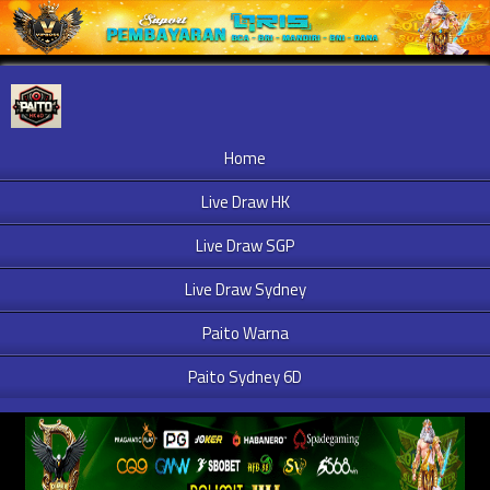
Home
Live Draw HK
Live Draw SGP
Live Draw Sydney
Paito Warna
Paito Sydney 6D