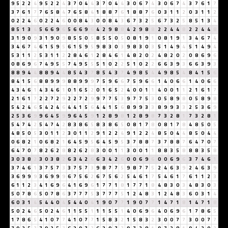
9
5
2
2
4
9
5
2
2
4
3
7
0
4
4
3
7
0
4
4
3
0
6
7
4
3
0
6
7
4
3
7
6
1
7
3
7
6
1
7
7
6
5
8
4
7
6
5
8
4
1
8
8
7
6
1
8
8
7
6
0
3
1
1
2
0
3
1
1
2
0
2
2
4
6
0
2
2
4
6
0
0
8
4
3
0
0
8
4
3
6
7
3
2
5
6
7
3
2
5
8
5
1
3
4
8
5
1
3
4
5
6
6
9
6
5
6
6
9
6
4
2
9
8
8
4
2
9
8
8
2
2
4
4
8
2
2
4
4
8
3
1
9
0
9
3
1
9
0
9
8
5
5
0
5
8
5
5
0
5
0
8
1
9
1
0
8
1
9
1
3
4
6
7
4
3
4
6
7
4
6
1
5
9
5
6
1
5
9
5
9
8
3
0
3
9
8
3
0
3
5
1
4
9
4
5
1
4
9
4
5
3
1
1
2
5
3
1
1
2
2
8
4
6
1
2
8
4
6
1
4
8
2
0
2
4
8
2
0
2
0
8
6
9
6
0
8
6
9
6
7
4
9
5
5
7
4
9
5
5
5
1
0
2
2
5
1
0
2
2
6
6
3
9
3
6
6
3
9
3
8
8
9
4
4
8
8
9
4
4
8
5
4
3
7
8
5
4
3
7
4
9
8
5
4
4
9
8
5
4
8
4
1
5
6
8
4
1
5
6
8
8
9
9
9
8
8
9
9
9
7
5
9
6
6
7
5
9
6
6
1
4
0
6
6
1
4
0
6
6
4
3
4
6
1
4
3
4
6
1
0
1
6
5
2
0
1
6
5
2
4
0
0
1
1
4
0
0
1
1
2
1
6
1
7
2
1
6
1
7
2
2
7
2
9
2
2
7
2
9
9
7
7
5
3
9
7
7
5
3
0
5
8
9
8
0
5
8
9
8
5
4
2
4
6
5
4
2
4
6
4
4
1
5
6
4
4
1
5
6
8
9
9
3
3
8
9
9
3
3
2
5
3
6
9
2
5
3
6
9
9
6
4
5
9
9
6
4
5
9
1
2
8
9
8
1
2
8
9
8
7
3
2
8
1
7
3
2
8
1
5
4
7
4
2
5
4
7
4
2
8
3
8
6
5
8
3
8
6
5
0
8
1
7
8
0
8
1
7
8
4
8
5
0
5
4
8
5
0
5
3
0
1
1
2
3
0
1
1
2
9
1
2
2
4
9
1
2
2
4
8
5
0
4
4
8
5
0
4
4
0
6
8
2
1
0
6
8
2
1
6
4
5
9
5
6
4
5
9
5
3
7
8
8
7
3
7
8
8
7
6
4
7
0
7
6
4
7
0
7
8
2
6
2
8
8
2
6
2
8
3
0
0
1
1
3
0
0
1
1
8
8
3
5
8
8
8
3
5
8
3
0
3
8
2
3
0
3
8
2
6
3
4
2
6
6
3
4
2
6
0
0
6
9
6
0
0
6
9
6
3
7
4
6
1
3
7
4
6
1
3
7
5
7
3
3
7
5
7
3
9
8
7
7
5
9
8
7
7
5
2
4
6
3
9
2
4
6
3
9
3
6
9
9
9
3
6
9
9
9
6
7
5
6
2
6
7
5
6
2
5
4
6
1
7
5
4
6
1
7
6
1
1
2
3
6
1
1
2
3
4
1
6
9
6
4
1
6
9
6
1
7
7
1
8
1
7
7
1
8
4
8
3
0
3
4
8
3
0
3
5
0
7
8
6
5
0
7
8
6
3
7
7
7
5
3
7
7
7
5
1
2
4
8
3
1
2
4
8
3
6
0
3
1
4
6
0
3
1
4
5
4
4
0
4
5
4
4
0
4
1
9
0
7
7
1
9
0
7
7
1
4
7
1
8
1
4
7
1
8
5
0
2
4
6
5
0
2
4
6
1
1
5
5
1
1
1
5
5
1
4
0
6
9
6
4
0
6
9
6
1
7
8
6
5
1
7
8
6
5
4
1
0
7
7
4
1
0
7
7
1
5
8
3
2
1
5
8
3
2
3
0
0
7
7
3
0
0
7
7