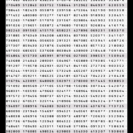
1
7
7
4
6
3
9
6
4
9
3
5
9
5
4
9
8
2
5
0
5
5
7
0
3
7
6
4
3
8
9
2
0
2
2
2
0
4
0
6
3
9
9
2
6
8
7
4
2
2
7
0
4
8
9
8
5
1
2
8
4
3
7
0
3
3
7
5
2
7
1
5
8
6
4
4
8
3
1
2
9
6
2
8
8
4
6
9
3
7
1
6
2
0
5
5
9
5
7
9
8
4
4
5
9
1
8
2
4
2
9
2
0
5
5
8
7
9
7
2
3
9
1
5
8
4
4
7
5
3
6
4
1
5
6
2
1
9
0
9
9
0
3
3
5
8
4
3
7
1
4
5
2
7
4
8
0
3
8
0
8
0
1
5
2
7
7
5
1
6
1
6
3
7
1
8
2
1
4
9
9
9
9
1
8
9
9
2
2
3
2
0
4
5
1
6
7
1
2
2
6
3
9
1
7
6
9
8
7
6
5
1
7
0
7
0
7
2
3
1
5
6
7
4
0
2
9
8
0
4
4
6
4
5
9
0
2
2
5
5
3
2
6
5
2
8
9
1
0
2
6
8
2
1
9
6
5
1
6
5
0
3
8
7
2
9
4
7
9
6
8
0
8
7
0
1
8
2
5
7
9
2
6
8
3
4
7
4
1
6
1
7
6
4
3
8
2
2
4
3
7
0
9
1
5
6
3
9
4
1
5
1
7
0
7
6
5
8
2
2
1
3
4
2
7
8
9
6
6
0
6
9
2
3
1
4
5
8
3
3
7
0
7
2
3
1
8
8
5
4
9
7
6
3
4
9
4
3
9
4
3
0
8
8
4
8
3
9
3
4
7
8
3
7
9
9
3
3
5
2
0
3
7
1
8
3
4
1
1
0
7
7
7
3
6
8
6
5
2
1
7
3
8
9
4
4
0
5
6
6
5
0
5
2
9
1
3
2
1
3
8
6
7
0
8
5
4
6
1
3
9
4
1
5
4
0
8
7
2
6
8
2
1
7
3
0
7
7
8
5
9
4
3
0
3
3
2
1
8
7
6
4
5
4
0
6
9
0
9
1
8
3
4
9
3
3
8
5
7
1
3
2
5
2
1
8
0
8
2
1
4
9
7
0
0
3
3
6
8
5
6
5
5
1
5
3
7
6
0
8
8
8
0
3
8
4
9
4
4
3
8
9
0
9
9
2
1
8
4
4
8
3
7
0
9
1
8
4
3
9
5
4
8
6
4
1
6
1
5
7
3
0
3
4
8
5
9
9
1
1
8
7
9
7
6
6
3
0
2
7
0
0
5
5
3
9
8
5
5
1
6
1
5
0
9
4
0
4
7
4
3
6
8
8
7
2
1
4
0
4
3
7
2
8
9
3
0
1
1
5
0
4
9
6
7
4
1
6
5
8
8
9
8
5
7
9
3
8
5
4
1
6
2
7
7
1
8
7
9
1
2
9
7
7
7
1
9
5
7
8
6
3
6
2
9
3
1
4
0
2
5
7
4
1
5
8
4
1
1
0
5
5
2
7
2
7
3
6
9
9
0
3
3
5
2
7
3
1
6
2
4
4
8
1
9
1
3
5
3
8
2
0
4
4
6
1
7
5
7
3
2
4
9
4
4
6
5
2
0
7
7
3
2
9
9
5
7
3
4
9
7
9
2
5
7
8
1
4
7
6
7
4
0
5
9
2
1
1
2
1
8
6
5
2
5
7
2
3
4
1
8
1
9
6
3
7
5
4
3
7
7
0
4
2
2
3
5
2
1
0
4
2
8
1
3
1
6
7
9
4
4
4
2
3
0
9
1
1
6
4
8
0
6
9
6
5
0
2
9
7
1
8
2
7
8
3
0
0
0
9
1
7
4
4
5
9
9
3
8
8
5
3
8
7
5
1
0
9
2
2
8
0
9
5
6
9
6
2
7
7
1
0
5
5
5
5
3
7
9
8
8
1
5
0
2
8
6
5
3
0
7
3
4
4
8
5
4
2
0
7
2
9
9
6
8
3
3
1
4
1
0
3
5
9
3
3
4
7
9
6
6
3
9
0
2
4
1
7
7
5
1
6
8
9
6
4
1
9
3
6
0
4
1
5
2
8
9
6
0
4
4
3
9
7
5
7
2
9
3
7
9
4
5
6
2
9
0
8
7
3
7
1
6
5
1
2
1
4
5
9
3
2
4
5
3
8
5
4
9
2
3
0
3
0
6
9
2
4
7
2
8
1
5
6
5
2
7
6
7
0
5
2
1
3
3
2
5
1
1
4
5
2
1
8
9
0
6
6
9
5
9
6
4
8
3
6
9
4
3
2
4
6
3
7
1
8
9
1
1
1
9
4
0
9
7
7
5
0
8
9
1
6
7
7
6
4
3
8
3
2
9
2
6
5
1
2
3
7
0
1
5
3
6
9
4
3
7
6
7
6
4
7
1
3
7
2
5
7
6
8
0
0
9
0
9
2
3
1
9
4
0
4
1
5
4
6
9
7
7
0
9
4
5
2
1
3
3
4
0
5
6
1
7
8
1
6
0
7
7
5
2
9
0
6
8
3
2
5
4
8
0
3
8
2
4
0
6
9
1
6
7
1
6
2
3
8
8
7
0
5
9
9
7
3
1
4
8
9
7
8
7
6
7
2
0
6
3
5
8
3
5
2
9
8
4
3
2
8
1
7
3
6
9
6
7
9
4
0
6
6
1
2
5
9
4
3
7
8
0
4
5
2
2
4
2
8
0
5
9
7
7
9
1
8
7
8
5
4
8
2
7
6
4
7
2
7
4
8
4
6
1
7
7
0
9
4
9
3
3
4
2
5
3
1
1
2
1
6
3
3
4
8
3
5
7
1
8
9
4
4
0
9
1
3
2
1
3
7
5
8
6
3
6
9
3
8
2
8
0
0
0
1
7
6
0
8
5
4
4
9
8
5
2
4
6
6
2
9
8
0
3
3
5
5
4
3
3
0
3
4
1
3
2
0
7
7
1
9
3
8
6
0
6