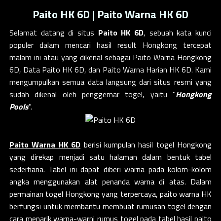
Paito HK 6D | Paito Warna HK 6D
Selamat datang di situs
Paito HK 6D
, sebuah kata kunci
populer dalam mencari hasil result Hongkong tercepat
malam ini atau yang dikenal sebagai Paito Warna Hongkong
6D, Data Paito HK 6D, dan Paito Warna Harian HK 6D. Kami
mengumpulkan semua data langsung dari situs resmi yang
sudah dikenal oleh penggemar togel, yaitu "
Hongkong
Pools
".
Paito Warna HK 6D
berisi kumpulan hasil togel Hongkong
yang direkap menjadi satu halaman dalam bentuk tabel
sederhana. Tabel ini dapat diberi warna pada kolom-kolom
angka menggunakan alat penanda warna di atas. Dalam
permainan togel Hongkong yang terpercaya, paito warna HK
berfungsi untuk membantu membuat rumusan togel dengan
cara menarik warna-warni rumus togel pada tabel hasil paito