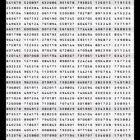
5
4
1
6
7
9
7
5
2
0
8
9
7
7
6
3
2
6
8
6
5
9
3
1
6
7
8
6
7
9
3
8
2
5
7
1
2
6
0
1
5
6
7
1
9
1
5
3
8
2
5
3
8
0
3
3
9
3
0
3
8
4
3
6
9
4
4
5
0
5
0
6
8
7
3
7
1
8
0
6
2
0
3
3
8
7
5
0
0
6
6
5
1
4
2
8
5
4
3
1
9
1
0
4
4
1
8
0
0
2
2
4
0
6
1
7
7
9
7
5
2
0
5
8
0
8
7
0
2
7
8
7
6
8
9
7
3
3
9
3
4
1
5
2
2
4
6
4
6
3
6
7
7
5
6
6
7
1
3
2
5
2
9
6
1
9
0
9
0
6
7
2
4
5
9
0
3
3
7
0
5
5
6
9
5
9
2
5
7
4
9
0
7
9
6
6
5
4
9
6
3
3
6
4
7
6
1
2
4
6
7
6
1
8
9
4
4
5
5
8
1
3
7
1
6
0
4
6
7
3
1
1
5
3
2
4
0
4
7
3
7
1
9
7
7
4
6
3
7
9
1
1
6
0
0
9
6
6
3
0
0
7
2
7
8
6
5
6
1
6
3
5
8
7
7
4
4
4
8
3
4
0
8
7
3
8
2
9
6
8
8
3
9
3
9
8
1
7
9
8
8
6
3
2
9
0
3
3
6
3
6
7
9
3
3
4
6
0
2
1
4
5
4
3
8
4
9
4
4
0
0
9
2
6
5
2
8
0
4
7
1
6
7
9
6
4
1
6
2
8
1
1
1
0
7
1
8
2
7
9
7
7
6
4
9
5
5
6
5
8
4
5
9
3
1
1
7
8
5
9
6
8
7
2
9
1
3
9
8
8
4
3
1
7
5
8
7
3
1
7
5
2
3
3
2
5
4
9
2
1
1
9
1
4
9
6
1
4
4
8
9
6
1
0
6
4
1
8
0
1
4
1
7
8
2
2
7
3
1
1
2
4
0
7
4
8
2
1
1
2
2
2
6
4
1
9
7
0
4
7
8
6
6
7
2
8
6
2
8
4
7
0
9
4
8
3
8
8
2
3
9
6
6
0
1
1
2
4
5
9
1
2
0
1
4
1
5
8
0
7
0
6
8
5
3
0
1
7
9
4
4
4
3
8
3
6
7
4
7
3
1
9
6
1
7
1
4
9
0
7
7
5
6
3
4
1
2
1
3
8
7
3
5
9
3
3
1
5
7
1
8
5
4
0
8
4
5
9
2
2
8
9
8
0
1
6
7
3
2
4
2
4
6
1
0
9
6
4
8
0
8
1
6
7
7
2
6
8
4
0
2
5
2
3
5
7
4
5
2
1
6
7
5
1
4
7
7
1
8
1
9
3
9
1
4
5
3
7
7
0
5
6
2
5
9
3
6
0
2
2
7
7
9
3
4
0
4
0
6
3
0
4
6
1
9
6
5
1
7
4
2
1
1
3
9
5
9
5
9
7
5
4
3
8
2
1
4
4
2
1
6
7
9
7
6
7
6
4
1
7
9
6
3
1
5
6
8
4
2
5
5
4
9
9
7
1
2
1
3
4
6
5
2
1
2
1
3
2
1
8
7
6
1
7
9
3
0
8
3
1
4
3
6
2
8
4
2
6
7
8
5
9
5
5
1
8
3
9
5
6
3
9
9
6
2
5
0
4
4
0
1
9
8
1
3
4
1
3
8
2
8
9
8
6
4
6
6
7
2
9
2
8
2
3
0
9
9
1
4
9
1
8
2
1
7
0
6
8
0
5
5
3
6
1
9
1
1
2
2
6
2
0
1
7
8
4
2
9
8
0
4
4
7
2
4
5
9
4
4
0
6
3
6
8
1
9
3
9
6
0
4
7
2
2
0
9
8
3
6
9
4
9
9
7
4
7
2
6
4
4
0
1
9
1
3
9
4
6
2
9
2
7
4
0
6
4
0
4
3
3
0
3
6
3
9
3
2
5
5
2
3
5
0
7
1
0
2
6
8
8
0
7
2
3
4
7
0
7
0
1
8
1
9
0
3
6
4
2
6
8
6
9
1
6
5
2
7
0
6
0
9
2
0
2
2
7
7
0
0
6
6
7
2
6
0
0
8
8
7
1
6
5
3
8
2
7
1
3
8
8
2
1
7
0
7
4
1
3
4
3
0
1
8
8
1
9
8
9
1
7
3
2
5
3
0
8
9
5
1
6
8
9
3
2
7
8
6
9
0
4
9
1
2
3
0
8
3
8
7
5
3
3
3
8
8
2
9
2
6
0
1
9
9
5
5
3
3
4
3
8
2
1
5
2
5
0
9
7
7
8
7
3
5
2
7
9
6
2
4
1
7
5
3
8
2
8
2
5
0
5
6
6
6
5
4
1
5
9
2
4
1
0
4
4
6
0
1
2
0
1
1
7
0
5
3
7
0
7
6
5
2
0
3
5
8
8
9
6
8
7
7
5
7
9
4
0
2
6
8
5
4
7
3
4
6
1
9
7
0
6
8
7
6
0
3
4
7
9
4
4
9
6
3
8
8
2
1
3
4
0
2
3
6
9
1
7
8
6
3
7
1
8
0
5
8
4
3
7
8
6
4
9
0
1
1
9
9
3
2
1
0
1
9
0
1
2
0
8
8
9
9
5
4
3
2
5
1
4
9
3
8
6
5
4
0
5
4
1
1
2
0
0
8
8
0
6
6
1
9
3
0
5
4
9
9
7
7
1
6
6
3
4
1
6
6
5
7
3
2
4
8
3
1
7
8
3
1
2
3
7
6
4
4
2
5
8
8
0
8
1
0
7
9
9
0
9
4
7
7
1
9
4
4
1
9
3
7
0
7
7
5
3
4
6
8
3
2
1
7
6
7
1
9
1