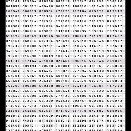
6
7
6
1
6
7
4
2
7
3
9
0
4
4
8
7
8
9
4
8
3
8
8
4
7
1
3
4
5
2
2
4
4
7
2
6
3
4
5
3
5
8
2
0
8
2
2
0
2
8
6
1
8
5
3
8
0
8
1
9
5
2
7
4
6
0
4
5
6
2
6
6
8
2
7
6
4
1
8
8
6
2
0
2
1
6
5
4
4
6
1
3
4
4
3
4
8
3
7
6
9
9
4
3
7
0
6
6
8
1
3
4
8
9
6
5
0
4
4
4
7
6
7
2
0
2
5
3
2
1
8
4
3
6
5
9
4
2
3
5
0
1
9
3
1
9
1
4
3
3
1
8
8
7
4
5
3
3
4
7
2
7
9
1
3
6
4
1
2
0
4
3
0
7
7
9
4
8
7
5
2
7
6
3
6
3
6
1
7
7
7
1
7
2
2
4
2
0
2
3
2
7
9
9
0
1
4
7
4
2
2
4
7
5
6
7
4
5
9
7
1
0
3
3
0
3
6
1
2
6
8
2
3
1
3
9
9
9
8
2
5
5
9
1
1
2
8
2
9
0
2
2
4
8
3
4
1
2
3
9
3
2
8
3
4
7
0
4
4
3
0
9
9
4
3
2
0
4
7
2
1
1
0
7
8
2
1
7
4
5
6
1
7
8
7
6
5
8
3
3
6
0
8
6
3
3
6
9
6
4
9
0
0
5
5
5
3
1
5
8
1
9
5
9
8
5
9
5
5
1
9
9
8
3
2
5
7
0
7
9
6
6
3
6
1
4
5
9
5
5
6
4
0
9
4
9
4
3
2
0
1
7
6
4
9
6
0
5
0
7
7
4
8
6
3
2
3
5
7
7
1
2
9
5
5
8
4
7
4
6
7
4
8
7
3
5
6
4
1
3
6
0
7
3
6
9
6
3
7
3
9
4
4
9
2
0
4
9
3
3
2
7
5
6
1
0
1
9
5
6
0
4
6
1
0
9
7
9
2
7
9
5
9
6
2
3
5
8
7
5
8
2
0
0
0
5
8
9
7
9
5
5
3
4
5
0
7
9
7
6
1
8
5
7
5
3
3
1
4
6
1
5
6
1
9
7
6
9
3
3
9
4
9
3
5
8
4
6
6
9
3
5
7
3
1
4
3
0
2
3
5
5
7
4
4
3
5
8
3
1
3
4
1
5
6
7
9
6
7
1
9
1
9
1
9
4
8
9
8
3
9
9
2
0
9
9
3
1
6
5
9
8
8
1
3
0
0
1
9
1
1
8
3
3
5
4
9
9
2
7
5
3
9
3
1
1
0
2
6
0
6
2
6
0
6
3
9
3
1
6
1
3
3
2
5
8
5
7
1
6
4
1
4
0
1
8
7
0
7
8
2
2
4
6
3
9
8
9
6
8
1
6
7
5
7
2
6
4
6
1
2
6
9
0
2
1
3
9
3
3
7
9
2
2
2
8
9
1
9
3
3
1
3
0
6
7
8
6
2
8
2
0
0
1
1
0
5
5
2
7
0
7
3
2
5
6
6
3
9
2
5
6
8
0
0
0
8
7
5
6
8
4
3
5
3
9
6
1
4
5
0
1
6
4
7
2
9
5
1
6
8
7
6
4
5
2
7
0
9
4
4
5
8
4
1
3
0
3
9
4
0
9
7
7
5
7
6
7
7
0
1
1
9
3
5
2
4
1
5
9
1
7
9
4
6
1
6
0
7
1
0
3
3
3
2
1
5
6
4
1
9
8
8
2
6
2
8
2
3
9
7
3
2
5
4
5
8
6
0
1
1
3
2
6
3
9
9
9
2
5
6
3
4
1
5
8
9
2
1
8
8
7
3
7
4
6
2
9
2
9
4
2
4
7
7
5
4
7
0
8
9
3
3
2
5
4
2
9
0
9
3
9
9
3
0
8
8
6
9
9
3
2
8
1
8
8
6
2
1
7
8
3
2
4
1
1
3
4
1
5
6
8
0
1
1
1
4
7
2
4
3
7
5
3
2
8
4
0
4
5
6
6
0
3
4
7
0
4
2
6
5
4
9
6
8
8
6
4
1
5
1
1
6
8
2
0
2
1
0
7
3
2
0
2
4
4
0
6
1
3
4
1
6
9
6
4
0
4
4
7
5
9
0
8
8
4
3
8
0
8
4
3
2
7
7
1
2
0
2
0
7
9
1
8
0
8
0
2
4
1
8
5
4
8
5
8
2
9
1
1
5
3
0
2
5
6
2
4
7
3
0
1
4
5
6
8
7
2
8
9
8
9
4
3
4
3
2
5
9
9
3
7
4
1
5
8
0
0
2
8
6
5
6
9
6
0
7
3
1
5
1
3
7
6
5
2
6
2
7
0
1
3
4
7
2
6
6
2
5
7
5
5
3
7
5
4
9
1
9
5
6
7
9
7
6
9
7
8
9
3
3
5
6
4
7
2
5
7
3
2
3
3
9
9
9
5
4
4
3
6
5
2
0
3
2
5
2
1
3
8
7
1
7
0
0
0
6
5
7
4
7
8
6
8
7
2
1
8
2
1
6
8
9
0
6
5
2
9
9
3
8
1
5
6
8
6
3
6
9
4
4
5
1
4
0
0
9
9
9
4
6
9
5
2
7
8
5
4
0
6
9
6
3
3
4
3
1
9
1
9
5
2
8
5
8
4
9
1
9
5
5
0
5
7
4
3
6
5
1
6
9
4
7
8
2
6
8
5
5
1
2
1
2
3
4
1
2
3
9
8
8
9
7
3
8
7
4
2
8
6
4
2
7
8
6
2
0
8
4
0
6
6
5
0
3
4
2
1
3
1
0
3
3
3
6
9
7
1
1
3
3
9
3
3
5
2
3
8
2
1
2
8
1
8
9
4
4
3
3
3
1
0
8
8
2
2
4
2
8
9
8
7
8
2
9
5
4
9
4
0
8
8
2
2
4
7
2
6
1
9
5
5
2
3
4
2
7
2
9
8
5
4
8
6
1
7
2
9
5
5
6
4
1