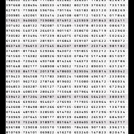
1
4
8
0
0
3
3
0
2
5
7
8
6
5
7
1
1
0
8
5
4
0
5
2
4
6
2
8
9
3
6
9
9
1
1
1
1
8
2
4
5
9
6
2
4
4
1
9
1
3
9
7
6
6
8
5
0
2
8
4
9
4
4
5
8
0
5
3
3
6
4
1
9
0
8
2
1
8
0
2
7
3
9
3
3
7
0
6
9
2
2
7
3
5
1
9
0
9
6
2
7
8
7
5
3
7
1
9
8
3
8
2
5
9
6
7
0
4
4
7
9
1
1
6
4
1
1
6
5
1
8
3
2
8
5
3
1
2
0
2
3
0
8
2
6
9
6
2
0
0
9
8
5
4
4
9
2
0
6
1
7
9
3
3
4
1
4
5
2
4
6
1
0
8
8
6
8
7
1
1
2
3
1
6
3
5
7
4
2
0
1
7
8
4
6
1
5
7
6
6
2
1
3
9
4
0
6
0
3
3
7
5
9
0
8
0
8
0
7
4
9
1
2
3
4
2
5
9
3
9
3
2
9
1
8
4
3
7
8
5
2
4
1
1
2
3
0
7
4
9
2
2
6
4
8
1
3
2
5
7
8
2
0
8
7
6
5
7
3
4
8
9
8
1
3
6
9
7
8
6
8
1
3
0
3
9
3
0
8
6
6
7
3
1
9
7
6
5
9
6
6
5
4
0
7
2
9
2
2
6
4
0
1
3
4
9
0
1
1
6
7
4
3
5
8
6
7
0
7
2
8
4
7
1
9
1
4
5
2
9
6
0
6
7
3
0
5
8
2
1
8
1
3
4
9
4
4
1
9
7
2
3
9
3
8
2
4
0
7
5
3
0
7
6
2
0
6
6
9
2
5
4
8
7
6
5
0
2
6
4
2
6
6
1
2
8
1
3
4
9
7
5
2
0
1
1
2
8
1
9
3
1
4
0
1
6
8
4
3
7
3
5
9
1
0
7
7
4
0
1
6
2
2
4
1
9
8
0
7
2
9
8
6
3
7
4
0
4
7
9
4
6
1
3
4
2
3
7
5
4
5
9
8
4
2
5
0
7
7
0
1
8
9
9
7
7
2
5
3
7
4
9
4
9
8
1
1
8
2
1
3
7
4
0
8
1
9
8
1
7
0
4
3
7
5
2
9
3
6
6
3
9
4
3
0
7
2
9
1
9
1
8
5
5
1
5
9
3
2
1
2
3
3
4
7
2
5
6
2
7
6
1
5
6
0
6
1
1
6
3
8
2
1
6
0
8
9
2
6
8
9
3
1
6
5
0
5
0
7
8
4
7
0
7
5
1
7
4
9
8
8
8
5
1
0
9
7
7
2
8
2
9
4
0
4
7
2
0
4
5
6
2
4
9
3
7
6
8
5
8
1
4
2
4
6
1
1
4
6
3
7
3
1
0
9
2
4
5
2
7
3
2
0
7
8
6
5
9
0
1
6
4
8
3
0
8
2
1
7
7
5
5
6
8
9
0
8
8
4
1
9
0
5
2
7
7
5
3
4
1
2
3
8
9
0
0
5
1
6
6
3
1
2
6
7
4
1
7
6
1
3
0
3
8
4
1
7
1
6
7
2
0
1
3
7
8
6
4
7
8
6
0
3
3
9
2
9
5
0
4
4
3
9
5
8
1
4
5
5
8
3
0
4
2
6
0
1
9
4
2
3
5
9
0
4
5
6
8
5
7
5
1
7
8
3
2
3
8
0
5
2
4
6
1
6
8
0
9
8
8
4
9
6
1
6
7
4
2
3
3
8
0
6
6
6
4
7
3
0
1
1
9
6
2
7
3
2
5
2
7
8
7
4
6
1
8
1
9
6
0
2
2
7
1
5
0
8
0
8
3
5
8
4
7
2
9
1
8
6
0
3
4
7
0
0
4
8
5
3
8
3
6
0
2
8
7
6
5
9
5
1
2
7
9
7
2
4
8
1
5
6
9
3
9
7
8
2
1
4
6
3
1
9
1
1
6
7
2
9
4
3
7
8
1
3
6
4
9
4
4
0
8
5
3
9
3
2
8
0
4
2
3
5
7
1
5
0
4
8
3
0
5
7
9
6
4
1
9
1
8
3
3
2
5
7
6
3
4
2
5
7
5
3
9
4
1
2
3
8
1
7
2
0
4
4
2
9
6
7
8
7
6
4
2
8
0
7
5
3
0
7
1
5
6
6
3
5
6
4
2
0
1
1
3
8
0
3
9
1
1
1
0
5
9
4
6
1
6
3
9
3
0
2
2
9
5
4
0
2
7
9
2
7
6
5
9
3
3
7
1
7
9
3
5
8
3
5
0
9
6
4
1
9
1
2
7
0
5
5
2
4
3
6
0
8
8
7
1
8
4
9
8
8
8
0
1
2
6
6
3
6
9
7
1
3
5
8
5
8
0
1
5
2
7
6
5
2
3
9
1
1
1
3
6
7
9
0
9
0
7
5
4
4
6
1
4
8
1
9
5
1
6
3
2
8
5
0
5
5
6
1
4
7
0
2
2
2
6
3
4
9
5
5
8
1
7
2
9
6
6
9
7
5
5
3
4
7
7
3
0
9
6
9
6
2
0
7
6
4
5
9
5
9
8
1
7
7
5
8
5
9
1
3
9
3
0
4
8
8
9
2
2
2
6
5
9
3
7
1
6
8
4
9
0
7
7
1
2
6
3
7
0
7
7
5
2
4
3
9
3
3
1
8
9
7
1
8
8
5
1
6
4
7
2
4
3
0
4
0
5
5
0
7
4
6
5
1
6
9
4
2
7
1
7
8
6
3
6
1
8
8
7
1
2
9
0
5
8
4
5
0
3
5
7
0
7
1
3
8
0
9
5
5
7
8
4
3
6
6
3
9
0
7
1
8
5
4
3
9
6
2
1
5
6
8
1
0
7
6
9
6
7
3
4
1
0
1
1
0
6
9
8
2
2
4
4
1
6
2
7
0
7
6
5
3
2
4
0
4
1
4
7
8
2
3
5
8
2
0
4
7
4
2