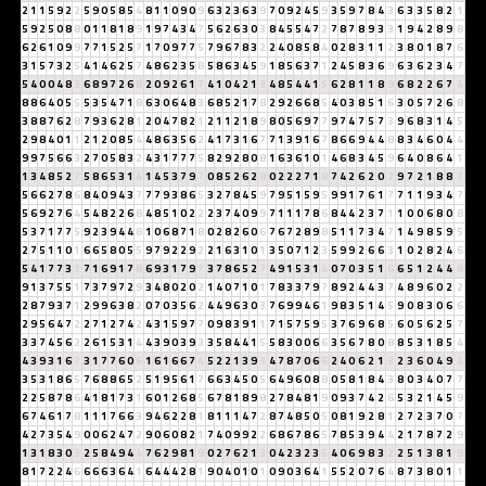
2
1
1
5
9
2
2
5
9
0
5
8
5
4
8
1
1
0
9
0
9
6
3
2
3
6
3
9
7
0
9
2
4
5
9
3
5
9
7
8
4
3
6
3
3
5
8
2
1
5
9
2
5
0
8
8
0
1
1
8
1
8
9
1
9
7
4
3
4
7
5
6
2
6
3
0
3
8
4
5
5
4
7
2
7
8
7
8
9
3
3
1
9
4
2
8
9
8
6
2
6
1
0
9
9
7
7
1
5
2
5
7
1
7
0
9
7
7
5
7
9
6
7
8
3
2
2
4
0
8
5
8
4
0
2
8
3
1
1
2
3
8
0
1
8
7
6
3
1
5
7
3
2
5
4
1
4
6
2
5
7
4
8
6
2
3
5
8
5
8
6
3
4
5
9
1
8
5
6
3
7
1
2
4
5
8
3
6
9
6
3
6
2
3
4
7
5
4
0
0
4
8
3
6
8
9
7
2
6
8
2
0
9
2
6
1
7
4
1
0
4
2
1
3
4
8
5
4
4
1
5
6
2
8
1
1
8
9
6
8
2
2
6
7
4
8
8
6
4
0
5
5
5
3
5
4
7
1
8
6
3
0
6
4
8
3
6
8
5
2
1
7
8
2
9
2
6
6
8
5
4
0
3
8
5
1
6
3
0
5
7
2
6
8
3
8
8
7
6
2
8
7
9
3
6
2
8
1
2
0
4
7
8
2
1
2
1
1
2
1
8
9
8
0
5
6
9
7
7
9
7
4
7
5
7
3
9
6
8
3
1
4
5
2
9
8
4
0
1
1
2
1
2
0
8
5
4
4
8
6
3
5
6
2
4
1
7
3
1
6
7
7
1
3
9
1
6
7
8
6
6
9
4
4
8
8
3
4
6
0
4
4
9
9
7
5
6
6
3
2
7
0
5
8
3
2
4
3
1
7
7
7
5
8
2
9
2
8
0
8
1
6
3
6
1
0
1
4
6
8
3
4
5
9
6
4
0
8
6
4
1
1
3
4
8
5
2
7
5
8
6
5
3
1
4
1
4
5
3
7
9
7
0
8
5
2
6
2
8
0
2
2
2
7
1
8
7
4
2
6
2
0
2
9
7
2
1
8
8
7
5
6
6
2
7
8
6
8
4
0
9
4
3
7
7
7
9
3
8
6
5
3
2
7
8
4
5
9
7
9
5
1
5
9
5
9
9
1
7
6
1
7
7
1
1
9
3
4
7
5
6
9
2
7
6
4
5
4
8
2
2
6
8
4
8
5
1
0
2
2
2
3
7
4
0
9
9
7
1
1
1
7
8
6
8
4
4
2
3
7
1
1
0
0
6
8
0
8
5
3
7
1
7
7
5
9
2
3
9
4
4
8
1
0
6
8
7
1
8
0
2
8
2
6
0
6
7
6
7
2
8
9
8
5
1
1
7
3
4
7
1
4
9
8
5
9
5
2
7
5
1
1
0
1
6
6
5
8
0
5
5
9
7
9
2
2
9
2
2
1
6
3
1
0
1
3
5
0
7
1
2
3
5
9
9
2
6
6
3
1
0
2
8
2
4
6
5
4
1
7
7
3
1
7
1
6
9
1
7
8
6
9
3
1
7
9
7
3
7
8
6
5
2
7
4
9
1
5
3
1
4
0
7
0
3
5
1
6
6
5
1
2
4
4
8
9
1
3
7
5
5
1
7
3
7
9
7
2
9
3
4
8
0
2
0
2
1
4
0
7
1
0
1
7
8
3
3
7
9
7
8
9
2
4
4
3
7
4
8
9
6
0
2
2
2
8
7
9
3
7
1
2
9
9
6
3
8
2
0
7
0
3
5
6
2
4
4
9
6
3
0
3
7
6
9
9
4
6
1
9
8
3
5
1
4
5
9
0
8
3
0
6
6
2
9
5
6
4
7
2
2
7
1
2
7
4
2
4
3
1
5
9
7
7
0
9
8
3
9
1
1
7
1
5
7
5
9
5
3
7
6
9
6
8
5
6
0
5
6
2
5
7
3
3
7
4
5
6
2
2
6
1
5
3
1
4
4
3
9
0
3
9
3
3
5
8
4
4
1
5
5
8
3
0
0
6
6
3
5
6
7
8
0
8
8
5
3
1
8
5
4
4
3
9
3
1
6
7
3
1
7
7
6
0
6
1
6
1
6
6
7
4
5
2
2
1
3
9
3
4
7
8
7
0
6
6
2
4
0
6
2
1
3
2
3
6
0
4
9
4
3
5
3
1
8
6
5
7
6
8
8
6
5
2
5
1
9
5
6
1
7
6
6
3
4
5
0
5
6
4
9
6
0
8
8
0
5
8
1
8
4
3
8
0
3
4
0
7
7
2
2
5
8
7
8
6
4
1
8
1
7
3
1
6
0
1
2
6
8
5
6
7
8
1
8
9
8
2
7
8
4
8
1
9
0
9
3
7
4
2
6
5
3
2
1
4
5
9
6
7
4
6
1
7
8
1
1
1
7
6
6
3
9
4
6
2
2
8
1
8
1
1
1
4
7
2
8
7
4
8
5
0
5
0
8
1
9
2
8
1
2
7
2
3
7
0
7
4
2
7
3
5
4
9
0
0
6
2
4
7
2
9
0
6
0
8
2
1
7
4
0
9
9
2
2
6
8
6
7
8
6
5
7
8
5
3
9
4
4
2
1
7
8
7
2
9
1
3
1
8
3
0
3
2
5
8
4
9
4
4
7
6
2
9
8
1
9
0
2
7
6
2
1
3
0
4
2
3
2
3
5
4
0
6
9
8
3
2
2
5
1
3
8
1
9
8
1
7
2
2
4
6
6
6
6
3
6
4
1
6
4
4
4
2
8
1
9
0
4
0
1
0
1
0
9
0
3
6
4
1
5
5
2
0
7
6
4
8
7
3
8
0
1
1