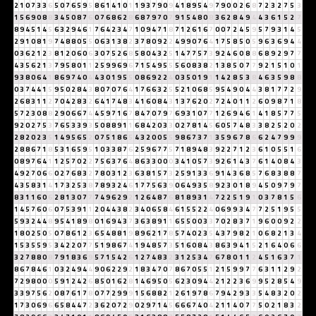
2
1
0
7
3
3
6
5
0
7
6
5
9
5
8
6
1
4
1
0
1
1
9
3
7
9
0
9
4
1
8
9
5
4
9
7
9
0
0
2
6
8
7
2
3
2
7
5
3
1
5
6
9
0
8
8
3
4
5
0
8
7
6
0
7
6
8
6
2
8
6
8
7
9
7
0
7
9
1
5
4
8
0
8
3
6
2
8
4
9
4
4
3
6
1
5
2
7
8
9
4
5
1
4
5
6
3
2
9
4
6
1
7
6
4
2
3
4
7
1
0
9
4
7
1
8
7
1
2
6
1
6
7
0
0
7
2
4
5
9
5
7
9
3
1
4
5
2
9
1
0
8
1
9
7
4
8
8
0
5
5
0
6
3
1
3
8
2
3
7
8
0
9
2
2
4
9
9
0
7
6
4
1
7
5
8
5
0
5
9
6
3
6
9
4
4
0
3
6
2
1
2
3
8
1
2
0
6
0
6
3
0
7
5
2
6
8
5
8
0
4
3
2
5
1
4
7
7
5
7
3
9
2
4
6
0
8
8
6
8
9
2
9
7
7
4
3
5
6
2
1
3
7
9
5
8
0
1
1
2
5
9
9
6
9
6
7
1
5
4
9
5
5
5
6
0
8
3
8
2
1
3
8
5
0
7
7
9
2
1
5
1
0
1
9
3
8
0
6
4
1
8
6
9
7
4
0
4
4
3
0
1
9
5
5
0
8
6
9
2
2
4
0
3
5
0
1
9
1
1
4
2
8
5
3
8
4
6
3
5
9
8
8
0
3
7
4
4
1
5
9
5
0
2
8
4
3
8
0
7
0
7
6
4
1
7
6
6
3
2
5
5
2
1
0
6
8
5
9
5
4
9
0
4
4
3
8
1
7
7
2
9
2
6
8
3
1
1
2
7
0
4
2
8
3
2
6
4
1
7
4
8
3
4
1
6
0
8
4
3
1
3
7
6
2
0
2
7
2
4
0
1
1
2
6
0
9
8
7
1
8
5
7
2
3
0
8
8
2
9
0
6
6
7
4
4
5
9
7
1
6
7
8
4
7
0
7
9
7
6
9
3
1
0
7
7
1
2
6
9
4
6
1
4
1
8
5
7
7
5
9
2
0
2
7
5
3
7
6
5
3
3
9
3
5
0
8
8
9
1
1
6
8
4
2
0
3
3
0
2
7
8
1
4
5
6
0
5
7
4
8
3
3
8
2
5
2
0
2
2
8
2
0
2
3
5
1
4
9
5
6
5
2
0
7
5
1
8
6
5
4
3
2
0
0
5
5
9
8
6
7
3
7
1
3
5
9
6
7
8
6
6
2
4
7
9
9
9
2
8
8
6
7
1
8
5
3
1
6
5
9
5
1
0
3
3
8
7
6
2
5
9
6
7
7
5
7
1
8
9
4
8
3
9
2
2
7
1
2
3
6
1
0
5
5
1
6
0
8
9
7
6
4
1
1
2
5
7
0
2
2
7
5
6
3
7
6
4
8
6
3
3
0
0
0
3
4
1
0
5
7
3
9
2
6
1
4
3
7
6
1
4
0
8
4
3
4
9
2
7
0
6
6
0
2
7
6
8
3
2
7
8
0
3
1
2
3
6
3
8
1
5
7
3
2
5
9
1
3
3
6
9
1
4
3
6
8
5
7
6
8
3
8
8
7
4
3
5
8
3
1
4
1
7
3
2
5
3
8
7
8
9
3
2
4
6
1
7
7
5
6
3
9
0
6
4
9
3
5
8
9
2
3
0
1
8
9
4
5
0
9
7
9
7
8
3
1
1
6
0
6
2
8
1
3
0
7
7
7
4
9
6
2
9
2
1
2
6
4
8
7
6
8
1
8
9
3
1
4
7
2
2
5
1
9
1
0
3
7
8
1
5
6
1
4
5
7
6
0
6
0
7
5
3
9
1
1
2
0
4
4
3
8
2
3
4
0
6
5
8
4
6
1
5
5
2
2
4
0
6
9
9
3
4
7
7
2
5
1
9
5
5
5
9
3
2
4
4
8
9
5
4
1
8
9
8
0
1
6
9
4
3
7
3
6
3
8
9
1
1
6
5
5
0
0
3
3
7
0
2
8
3
7
1
9
6
0
0
9
2
2
1
8
0
2
5
0
5
0
7
8
6
1
2
3
6
5
4
8
8
1
9
8
9
6
2
1
7
8
5
7
4
0
2
3
5
4
3
7
9
8
2
1
0
6
8
2
1
3
4
1
5
3
5
5
9
5
3
4
2
2
0
7
7
5
1
9
8
6
7
4
1
9
4
8
5
7
3
5
1
6
0
8
4
3
8
6
3
9
4
1
5
2
1
6
4
0
6
6
3
2
7
8
8
0
8
7
9
1
8
3
6
9
5
7
1
5
4
2
6
1
2
7
4
8
3
2
3
1
2
5
3
4
7
6
7
8
0
1
1
2
4
5
1
6
3
7
1
8
6
7
8
4
6
1
0
3
2
4
9
4
4
9
0
6
2
2
9
2
1
8
3
4
7
0
7
8
6
7
0
5
5
1
2
1
5
9
9
7
7
6
3
1
1
2
9
2
7
2
9
8
0
0
0
5
9
1
2
4
2
6
8
5
0
1
6
2
8
1
4
6
9
5
0
5
6
2
3
0
9
4
4
2
1
2
2
3
6
9
9
5
2
8
5
4
9
3
3
9
7
5
6
2
0
8
7
6
1
7
8
0
7
7
2
9
9
9
1
5
6
8
8
2
1
2
6
1
9
7
8
6
7
9
4
2
9
3
3
5
4
8
3
2
0
2
1
7
3
0
6
9
6
6
5
8
4
4
7
2
3
6
2
0
7
2
9
0
2
9
7
1
4
5
6
6
6
7
4
0
4
2
1
1
4
0
7
7
5
0
2
1
8
3
2