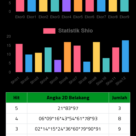
Hit
Angka 2D Belakang
Jumlah
5
21*83*97
3
4
06*09*16*43*54*61*78*93
8
3
02*14*15*24*36*60*79*90*91
9