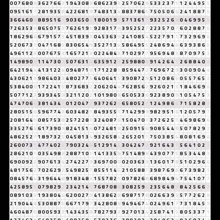
0
0
7
6
8
0
8
3
6
2
7
6
6
3
1
9
4
3
0
8
8
6
8
6
2
3
9
3
2
5
7
0
6
2
8
5
3
3
2
3
7
1
1
2
4
4
9
5
5
0
9
5
1
6
1
7
2
8
1
9
3
5
8
4
2
2
6
8
1
9
7
4
8
3
1
3
4
8
8
3
7
8
6
5
7
5
0
5
0
6
6
2
4
1
8
8
7
6
3
6
6
4
6
0
6
8
8
9
5
1
6
7
9
0
3
6
5
0
5
1
8
0
0
1
9
1
5
7
1
3
6
1
7
9
3
2
5
2
6
8
0
4
6
9
9
5
5
7
2
6
3
5
3
8
8
6
5
0
7
5
3
7
6
2
6
1
9
1
9
2
8
3
1
7
8
3
9
5
2
5
2
7
2
2
3
5
7
0
7
6
0
2
8
8
7
6
1
8
6
2
9
6
6
6
7
9
1
5
7
3
4
5
1
8
3
9
3
0
4
5
3
6
3
9
2
4
1
0
8
5
4
5
2
2
7
9
1
1
7
3
2
9
6
9
6
5
2
0
6
7
3
1
0
4
7
1
6
8
5
8
3
0
6
5
4
9
3
5
2
7
1
3
4
5
8
6
4
9
5
5
2
4
8
6
9
4
4
6
3
9
3
8
6
5
4
9
6
1
1
2
3
0
0
7
6
7
5
3
1
6
5
7
2
1
3
0
2
2
4
8
4
3
7
1
0
2
9
7
7
9
5
6
9
4
8
3
8
7
0
9
7
5
3
1
4
9
8
9
0
9
1
1
4
7
3
0
3
5
0
7
6
3
1
4
6
3
5
9
1
2
3
2
5
9
8
8
0
8
9
1
4
2
6
4
1
2
6
8
8
4
0
4
6
4
2
1
9
4
4
4
1
3
1
2
2
4
0
9
4
8
7
1
8
1
7
1
2
2
8
1
8
5
9
4
4
7
2
7
6
9
6
7
2
9
3
0
0
9
0
4
4
4
3
0
6
2
1
3
9
8
6
4
0
3
3
4
8
0
2
7
7
5
6
4
0
6
4
1
5
3
9
0
8
7
2
9
5
1
2
0
8
6
5
0
5
5
7
6
5
2
5
3
8
4
0
0
0
1
7
2
2
4
1
5
8
7
3
6
8
3
2
2
0
6
2
0
4
4
7
6
2
8
5
6
2
9
2
6
0
2
1
3
1
8
4
6
6
9
6
5
0
7
7
1
2
3
9
3
9
3
4
5
9
3
2
1
1
2
0
2
1
0
1
9
8
0
8
6
5
0
5
3
3
6
9
2
3
8
9
0
9
1
0
5
4
7
5
3
4
7
4
7
0
6
6
3
8
1
4
3
4
7
0
1
2
0
4
7
2
9
3
7
2
6
2
8
6
5
8
0
5
2
7
1
2
4
9
8
6
5
7
1
5
8
2
8
1
2
8
0
5
1
5
6
5
9
6
7
7
4
2
6
0
3
4
8
2
1
8
4
9
3
5
5
1
7
1
4
2
9
9
9
9
8
2
9
5
1
6
1
2
0
5
7
9
7
2
0
8
1
6
4
1
0
8
5
7
5
3
8
2
5
7
2
2
8
1
3
2
4
0
8
7
6
1
5
0
4
7
0
7
3
7
2
6
2
5
7
4
6
9
8
6
9
6
3
3
5
2
7
6
4
6
1
7
3
9
0
9
8
2
4
1
5
1
6
0
7
2
4
8
1
9
2
5
0
9
1
5
6
9
0
8
5
4
4
8
5
0
7
8
2
9
2
4
8
6
2
5
2
7
1
8
9
7
3
2
5
0
4
5
8
1
3
4
9
3
2
6
5
8
4
2
6
5
2
0
1
1
7
5
0
3
8
5
4
8
0
8
1
6
9
6
2
6
0
0
7
3
1
4
7
7
4
0
2
2
7
9
0
3
2
4
6
5
1
2
9
1
4
5
3
0
4
2
4
7
2
9
2
1
6
4
3
7
5
6
4
1
0
2
2
2
8
6
2
1
0
1
0
3
5
4
9
8
8
2
8
8
7
1
0
1
1
4
1
3
3
5
8
7
5
1
4
8
9
8
4
3
9
0
7
7
5
8
5
3
4
4
8
3
6
9
0
0
9
2
2
9
0
7
6
1
3
4
2
7
4
2
2
7
9
3
6
9
7
0
0
0
0
2
0
3
6
3
9
1
3
6
0
1
7
8
5
1
0
2
9
6
6
4
8
1
7
5
6
2
7
0
2
6
2
9
2
5
4
9
8
2
5
7
8
5
5
1
1
4
5
2
1
0
5
8
8
7
3
9
8
7
6
9
6
6
7
3
9
8
2
1
0
8
4
5
7
6
4
3
1
9
6
4
4
8
9
1
8
3
4
8
3
1
5
5
7
8
2
1
0
9
7
8
2
6
8
6
8
9
8
4
9
4
7
5
4
1
0
7
7
4
2
5
8
9
5
5
0
7
9
8
2
9
2
2
3
4
2
1
4
5
7
6
8
7
0
8
8
3
0
8
2
5
9
5
2
3
5
6
4
8
3
8
4
2
5
6
6
3
0
8
9
1
0
3
3
1
9
3
8
0
4
4
6
2
0
0
2
7
9
4
1
3
8
6
2
8
6
9
8
7
1
7
8
0
2
6
6
3
9
3
5
7
7
2
6
2
8
2
1
9
0
4
4
8
5
3
0
8
8
7
6
6
6
7
1
7
9
7
3
4
2
8
0
8
8
9
4
9
4
6
7
4
0
2
4
9
6
1
7
7
3
1
8
4
5
9
4
6
0
4
8
7
6
8
0
0
5
9
3
3
1
4
3
4
3
5
8
7
8
2
7
9
3
3
9
2
7
0
1
3
4
2
5
8
7
4
1
5
8
0
5
3
3
7
1