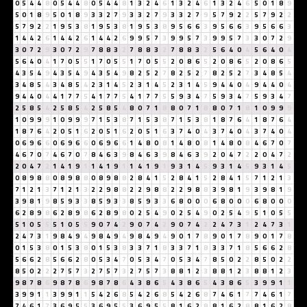
0
5
4
4
8
0
5
4
4
8
0
5
4
4
8
1
3
2
4
6
1
3
2
4
6
1
3
2
4
6
5
0
1
8
9
5
0
1
8
9
5
0
1
8
9
3
3
2
7
9
3
3
2
7
9
3
3
2
7
9
5
7
9
2
2
5
7
9
2
2
5
7
9
2
2
1
9
5
3
8
1
9
5
3
8
1
9
5
3
8
9
5
6
6
3
9
5
6
6
3
9
5
6
6
3
1
4
4
2
6
1
4
4
2
6
1
4
4
2
6
9
9
5
7
3
9
9
5
7
3
9
9
5
7
3
3
0
7
2
9
3
0
7
2
9
3
0
7
2
9
7
8
8
3
2
7
8
8
3
2
7
8
8
3
2
5
6
4
0
4
5
6
4
0
4
5
6
4
0
4
1
7
0
5
5
1
7
0
5
5
1
7
0
5
5
2
0
8
6
5
2
0
8
6
5
2
0
8
6
5
4
3
5
4
9
4
3
5
4
9
4
3
5
4
9
8
2
5
2
7
8
2
5
2
7
8
2
5
2
7
3
4
8
5
4
3
4
8
5
4
3
4
8
5
4
2
3
1
4
5
2
3
1
4
5
2
3
1
4
5
9
4
4
0
4
9
4
4
0
4
9
4
4
0
4
4
1
7
7
5
4
1
7
7
5
4
1
7
7
5
5
9
3
4
7
5
9
3
4
7
5
9
3
4
7
2
5
8
5
4
2
5
8
5
4
2
5
8
5
4
8
0
7
1
8
8
0
7
1
8
8
0
7
1
8
1
0
9
9
9
1
0
9
9
9
1
0
9
9
9
7
1
5
3
8
7
1
5
3
8
7
1
5
3
8
1
8
7
6
4
1
8
7
6
4
1
8
7
6
4
2
0
5
1
6
2
0
5
1
6
2
0
5
1
6
3
7
4
0
4
3
7
4
0
4
3
7
4
0
4
0
6
9
6
6
0
6
9
6
6
0
6
9
6
6
1
4
8
0
8
1
4
8
0
8
1
4
8
0
8
4
6
7
0
7
4
6
7
0
7
4
6
7
0
7
8
4
6
3
9
8
4
6
3
9
8
4
6
3
9
2
0
4
7
2
2
0
4
7
2
2
0
4
7
2
1
4
1
9
1
1
4
1
9
1
1
4
1
9
1
9
3
1
4
5
9
3
1
4
5
9
3
1
4
5
0
8
9
8
8
0
8
9
8
8
0
8
9
8
8
2
8
4
1
5
2
8
4
1
5
2
8
4
1
5
7
1
2
1
3
7
1
2
1
3
7
1
2
1
3
2
2
9
8
8
2
2
9
8
8
2
2
9
8
8
3
9
8
1
9
3
9
8
1
9
3
9
8
1
9
8
5
9
3
3
8
5
9
3
3
8
5
9
3
3
6
8
0
0
0
6
8
0
0
0
6
8
0
0
0
6
2
8
9
8
6
2
8
9
8
6
2
8
9
8
0
2
5
4
9
0
2
5
4
9
0
2
5
4
9
5
1
0
5
5
5
1
0
5
5
5
1
0
5
5
9
0
7
4
2
9
0
7
4
2
9
0
7
4
2
2
4
7
3
1
2
4
7
3
1
2
4
7
3
1
9
8
4
9
4
9
8
4
9
4
9
8
4
9
4
9
0
1
7
8
9
0
1
7
8
9
0
1
7
8
0
1
5
3
8
0
1
5
3
8
0
1
5
3
8
3
3
7
1
8
3
3
7
1
8
3
3
7
1
8
5
6
6
2
8
5
6
6
2
8
5
6
6
2
8
0
5
3
4
7
0
5
3
4
7
0
5
3
4
7
8
5
0
2
2
8
5
0
2
2
8
5
0
2
2
2
7
5
7
3
2
7
5
7
3
2
7
5
7
3
8
8
1
2
3
8
8
1
2
3
8
8
1
2
3
9
8
7
8
6
9
8
7
8
6
9
8
7
8
6
4
3
8
6
5
4
3
8
6
5
4
3
8
6
5
3
9
9
1
1
3
9
9
1
1
3
9
9
1
1
5
4
2
6
8
5
4
2
6
8
5
4
2
6
8
7
4
6
1
7
7
4
6
1
7
7
4
6
1
7
3
6
9
5
5
3
6
9
5
5
3
6
9
5
5
8
1
6
2
8
8
1
6
2
8
8
1
6
2
8