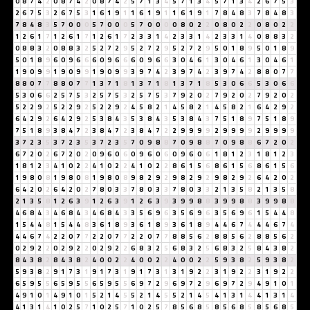
0
8
7
4
2
0
8
7
4
2
0
8
7
4
2
5
7
1
3
4
5
7
1
3
4
5
7
1
3
4
2
6
7
5
3
2
6
7
5
3
2
6
7
5
3
1
6
1
9
1
1
6
1
9
1
1
6
1
9
1
7
8
4
8
3
7
8
4
8
3
7
8
4
8
3
5
7
0
0
0
5
7
0
0
0
5
7
0
0
0
0
8
0
2
2
0
8
0
2
2
0
8
0
2
2
1
2
6
1
7
1
2
6
1
7
1
2
6
1
7
2
3
3
1
4
2
3
3
1
4
2
3
3
1
4
0
8
8
3
2
0
8
8
3
2
0
8
8
3
2
5
2
7
2
9
5
2
7
2
9
5
2
7
2
9
5
0
1
8
9
5
0
1
8
9
5
0
1
8
9
6
0
9
6
6
6
0
9
6
6
6
0
9
6
6
3
0
4
6
1
3
0
4
6
1
3
0
4
6
1
1
9
0
9
9
1
9
0
9
9
1
9
0
9
9
3
9
7
4
2
3
9
7
4
2
3
9
7
4
2
8
8
0
7
7
8
8
0
7
7
8
8
0
7
7
1
3
7
1
8
1
3
7
1
8
1
3
7
1
8
5
3
0
6
6
5
3
0
6
6
5
3
0
6
6
2
5
7
5
3
2
5
7
5
3
2
5
7
5
3
7
9
2
0
2
7
9
2
0
2
7
9
2
0
2
5
2
2
9
2
5
2
2
9
2
5
2
2
9
2
4
5
8
2
1
4
5
8
2
1
4
5
8
2
1
6
4
2
9
2
6
4
2
9
2
6
4
2
9
2
5
3
8
4
3
5
3
8
4
3
5
3
8
4
3
7
5
1
8
9
7
5
1
8
9
7
5
1
8
9
3
8
4
7
2
3
8
4
7
2
3
8
4
7
2
2
9
9
9
9
2
9
9
9
9
2
9
9
9
9
3
7
2
3
5
3
7
2
3
5
3
7
2
3
5
7
0
9
8
8
7
0
9
8
8
7
0
9
8
8
6
7
2
0
2
6
7
2
0
2
6
7
2
0
2
0
9
6
0
6
0
9
6
0
6
0
9
6
0
6
1
8
1
2
3
1
8
1
2
3
1
8
1
2
3
4
1
0
2
2
4
1
0
2
2
4
1
0
2
2
8
6
1
5
6
8
6
1
5
6
8
6
1
5
6
1
9
8
0
8
1
9
8
0
8
1
9
8
0
8
9
8
2
9
2
9
8
2
9
2
9
8
2
9
2
6
4
2
0
2
6
4
2
0
2
6
4
2
0
2
7
8
0
3
3
7
8
0
3
3
7
8
0
3
3
2
1
3
5
8
2
1
3
5
8
2
1
3
5
8
1
2
6
3
9
1
2
6
3
9
1
2
6
3
9
3
9
9
8
8
3
9
9
8
8
3
9
9
8
8
4
6
8
4
3
4
6
8
4
3
4
6
8
4
3
3
5
6
9
6
3
5
6
9
6
3
5
6
9
6
1
5
4
4
8
1
5
4
4
8
1
5
4
4
8
3
6
1
8
9
3
6
1
8
9
3
6
1
8
9
4
4
6
7
4
4
4
6
7
4
4
4
6
7
4
2
2
0
7
7
2
2
0
7
7
2
2
0
7
7
8
8
5
6
2
8
8
5
6
2
8
8
5
6
2
0
2
9
2
2
0
2
9
2
2
0
2
9
2
2
6
8
3
2
5
6
8
3
2
5
6
8
3
2
5
8
4
3
8
2
8
4
3
8
2
8
4
3
8
2
4
0
0
2
2
4
0
0
2
2
4
0
0
2
2
5
9
3
8
2
5
9
3
8
2
5
9
3
8
2
9
1
7
3
1
9
1
7
3
1
9
1
7
3
1
3
1
9
2
2
3
1
9
2
2
3
1
9
2
2
6
5
9
5
5
6
5
9
5
5
6
5
9
5
5
6
9
7
2
9
6
9
7
2
9
6
9
7
2
9
4
9
1
0
1
4
9
1
0
1
4
9
1
0
1
5
2
1
4
5
5
2
1
4
5
5
2
1
4
5
4
1
3
1
4
4
1
3
1
4
4
1
3
1
4
1
0
2
5
7
1
0
2
5
7
1
0
2
5
7
8
5
6
8
5
8
5
6
8
5
8
5
6
8
5