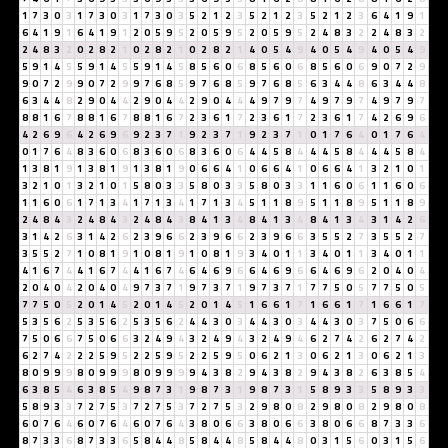
1
7
3
0
3
1
7
3
0
3
1
7
3
0
3
5
2
1
2
3
5
2
1
2
3
5
2
1
2
3
6
4
1
9
1
6
4
1
9
1
6
4
1
9
1
2
0
5
9
5
2
0
5
9
5
2
0
5
9
5
2
4
8
3
2
2
4
8
3
2
2
4
8
3
2
0
2
8
2
1
0
2
8
2
1
0
2
8
2
1
4
0
5
4
9
4
0
5
4
9
4
0
5
4
9
5
9
1
4
5
5
9
1
4
5
5
9
1
4
5
8
5
6
0
6
8
5
6
0
6
8
5
6
0
6
9
0
7
2
9
9
0
7
2
9
9
0
7
2
9
9
7
6
8
5
9
7
6
8
5
9
7
6
8
5
6
3
4
4
8
6
3
4
4
8
6
3
4
4
8
2
9
0
4
4
2
9
0
4
4
2
9
0
4
4
4
9
7
9
7
4
9
7
9
7
4
9
7
9
7
8
8
1
6
7
8
8
1
6
7
8
8
1
6
7
2
3
6
1
7
2
3
6
1
7
2
3
6
1
7
4
2
6
9
6
4
2
6
9
6
4
2
6
9
6
9
2
3
7
1
9
2
3
7
1
9
2
3
7
1
0
1
7
6
4
0
1
7
6
4
0
1
7
6
4
8
3
6
0
6
8
3
6
0
6
8
3
6
0
6
4
4
5
8
4
4
4
5
8
4
4
4
5
8
4
1
3
8
1
9
1
3
8
1
9
1
3
8
1
9
0
6
6
4
1
0
6
6
4
1
0
6
6
4
1
3
2
1
0
1
3
2
1
0
1
3
2
1
0
1
5
8
0
3
3
5
8
0
3
3
5
8
0
3
3
1
1
6
0
6
1
1
6
0
6
1
1
6
0
6
1
7
1
3
4
1
7
1
3
4
1
7
1
3
4
5
1
1
8
9
5
1
1
8
9
5
1
1
8
9
2
4
8
4
3
2
4
8
4
3
2
4
8
4
3
8
4
1
3
4
8
4
1
3
4
8
4
1
3
4
3
1
4
2
6
3
1
4
2
6
3
1
4
2
6
2
3
9
6
6
2
3
9
6
6
2
3
9
6
6
3
5
5
2
7
3
5
5
2
7
3
5
5
2
7
1
0
8
1
9
1
0
8
1
9
1
0
8
1
9
3
4
0
1
1
3
4
0
1
1
3
4
0
1
1
4
1
6
7
4
4
1
6
7
4
4
1
6
7
4
6
4
6
9
6
6
4
6
9
6
6
4
6
9
6
2
0
4
0
4
2
0
4
0
4
2
0
4
0
4
9
7
3
7
1
9
7
3
7
1
9
7
3
7
1
7
7
5
0
5
7
7
5
0
5
7
7
5
0
5
2
0
1
4
5
2
0
1
4
5
2
0
1
4
5
1
6
6
1
7
1
6
6
1
7
1
6
6
1
7
5
3
5
6
2
5
3
5
6
2
5
3
5
6
2
4
4
3
0
3
4
4
3
0
3
4
4
3
0
3
7
5
0
6
6
7
5
0
6
6
7
5
0
6
6
3
2
4
9
4
3
2
4
9
4
3
2
4
9
4
6
2
7
4
2
6
2
7
4
2
6
2
7
4
2
2
2
5
9
5
2
2
5
9
5
2
2
5
9
5
0
6
2
1
3
0
6
2
1
3
0
6
2
1
3
8
0
9
9
9
8
0
9
9
9
8
0
9
9
9
9
4
3
8
2
9
4
3
8
2
9
4
3
8
2
6
3
8
5
4
6
3
8
5
4
6
3
8
5
4
9
8
7
3
1
9
8
7
3
1
9
8
7
3
1
5
8
9
3
3
5
8
9
3
3
5
8
9
3
3
7
2
7
5
3
7
2
7
5
3
7
2
7
5
3
2
9
8
0
8
2
9
8
0
8
2
9
8
0
8
6
0
7
6
4
6
0
7
6
4
6
0
7
6
4
3
8
0
6
6
3
8
0
6
6
3
8
0
6
6
8
7
3
3
6
8
7
3
3
6
8
7
3
3
6
5
8
4
4
8
5
8
4
4
8
5
8
4
4
8
0
3
1
5
6
0
3
1
5
6