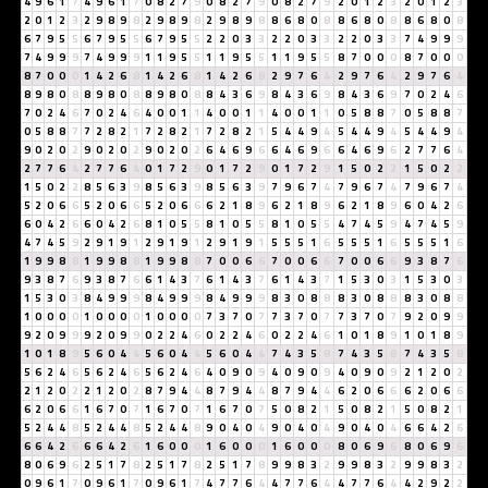
4
9
6
1
7
4
9
6
1
7
0
8
2
7
9
0
8
2
7
9
0
8
2
7
9
2
0
1
2
3
2
0
1
2
3
2
0
1
2
3
2
9
8
9
8
2
9
8
9
8
2
9
8
9
8
8
6
8
0
8
8
6
8
0
8
8
6
8
0
8
6
7
9
5
5
6
7
9
5
5
6
7
9
5
5
2
2
0
3
3
2
2
0
3
3
2
2
0
3
3
7
4
9
9
9
7
4
9
9
9
7
4
9
9
9
1
1
9
5
5
1
1
9
5
5
1
1
9
5
5
8
7
0
0
0
8
7
0
0
0
8
7
0
0
0
1
4
2
6
8
1
4
2
6
8
1
4
2
6
8
2
9
7
6
4
2
9
7
6
4
2
9
7
6
4
8
9
8
0
8
8
9
8
0
8
8
9
8
0
8
8
4
3
6
9
8
4
3
6
9
8
4
3
6
9
7
0
2
4
6
7
0
2
4
6
7
0
2
4
6
4
0
0
1
1
4
0
0
1
1
4
0
0
1
1
0
5
8
8
7
0
5
8
8
7
0
5
8
8
7
7
2
8
2
1
7
2
8
2
1
7
2
8
2
1
5
4
4
9
4
5
4
4
9
4
5
4
4
9
4
9
0
2
0
2
9
0
2
0
2
9
0
2
0
2
6
4
6
9
6
6
4
6
9
6
6
4
6
9
6
2
7
7
6
4
2
7
7
6
4
2
7
7
6
4
0
1
7
2
9
0
1
7
2
9
0
1
7
2
9
1
5
0
2
2
1
5
0
2
2
1
5
0
2
2
8
5
6
3
9
8
5
6
3
9
8
5
6
3
9
7
9
6
7
4
7
9
6
7
4
7
9
6
7
4
5
2
0
6
6
5
2
0
6
6
5
2
0
6
6
6
2
1
8
9
6
2
1
8
9
6
2
1
8
9
6
0
4
2
6
6
0
4
2
6
6
0
4
2
6
8
1
0
5
5
8
1
0
5
5
8
1
0
5
5
4
7
4
5
9
4
7
4
5
9
4
7
4
5
9
2
9
1
9
1
2
9
1
9
1
2
9
1
9
1
5
5
5
1
6
5
5
5
1
6
5
5
5
1
6
1
9
9
8
8
1
9
9
8
8
1
9
9
8
8
7
0
0
6
6
7
0
0
6
6
7
0
0
6
6
9
3
8
7
6
9
3
8
7
6
9
3
8
7
6
6
1
4
3
7
6
1
4
3
7
6
1
4
3
7
1
5
3
0
3
1
5
3
0
3
1
5
3
0
3
8
4
9
9
9
8
4
9
9
9
8
4
9
9
9
8
3
0
8
8
8
3
0
8
8
8
3
0
8
8
1
0
0
0
0
1
0
0
0
0
1
0
0
0
0
7
3
7
0
7
7
3
7
0
7
7
3
7
0
7
9
2
0
9
9
9
2
0
9
9
9
2
0
9
9
0
2
2
4
6
0
2
2
4
6
0
2
2
4
6
1
0
1
8
9
1
0
1
8
9
1
0
1
8
9
5
6
0
4
4
5
6
0
4
4
5
6
0
4
4
7
4
3
5
8
7
4
3
5
8
7
4
3
5
8
5
6
2
4
6
5
6
2
4
6
5
6
2
4
6
4
0
9
0
9
4
0
9
0
9
4
0
9
0
9
2
1
2
0
2
2
1
2
0
2
2
1
2
0
2
8
7
9
4
4
8
7
9
4
4
8
7
9
4
4
6
2
0
6
6
6
2
0
6
6
6
2
0
6
6
1
6
7
0
7
1
6
7
0
7
1
6
7
0
7
5
0
8
2
1
5
0
8
2
1
5
0
8
2
1
5
2
4
4
8
5
2
4
4
8
5
2
4
4
8
9
0
4
0
4
9
0
4
0
4
9
0
4
0
4
6
6
4
2
6
6
6
4
2
6
6
6
4
2
6
1
6
0
0
0
1
6
0
0
0
1
6
0
0
0
8
0
6
9
6
8
0
6
9
6
8
0
6
9
6
2
5
1
7
8
2
5
1
7
8
2
5
1
7
8
9
9
8
3
2
9
9
8
3
2
9
9
8
3
2
0
9
6
1
7
0
9
6
1
7
0
9
6
1
7
4
7
7
6
4
4
7
7
6
4
4
7
7
6
4
4
2
9
2
2