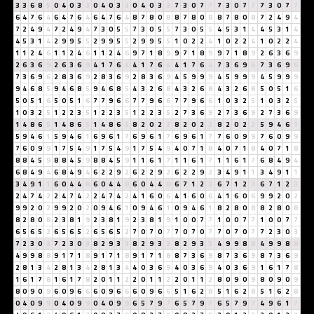
3
3
6
8
5
0
4
0
3
3
0
4
0
3
3
0
4
0
3
3
7
3
0
7
7
7
3
0
7
7
7
3
0
7
7
6
4
7
6
4
6
4
7
6
4
6
4
7
6
4
8
7
8
0
8
8
7
8
0
8
8
7
8
0
8
7
2
4
9
4
7
2
4
9
4
7
2
4
9
4
7
3
0
5
5
7
3
0
5
5
7
3
0
5
5
4
5
3
1
4
4
5
3
1
4
4
5
3
1
4
2
9
9
5
5
2
9
9
5
5
2
9
9
5
5
1
0
2
2
4
1
0
2
2
4
1
0
2
2
4
1
1
2
4
6
1
1
2
4
6
1
1
2
4
6
9
7
1
8
9
9
7
1
8
9
9
7
1
8
9
2
6
3
6
9
2
6
3
6
9
2
6
3
6
9
4
1
7
6
4
4
1
7
6
4
4
1
7
6
4
7
3
6
9
6
7
3
6
9
6
7
3
6
9
6
2
8
3
6
9
2
8
3
6
9
2
8
3
6
9
4
5
9
9
9
4
5
9
9
9
4
5
9
9
9
9
4
6
8
5
9
4
6
8
5
9
4
6
8
5
4
3
2
6
8
4
3
2
6
8
4
3
2
6
8
5
0
5
1
6
5
0
5
1
6
5
0
5
1
6
7
7
9
6
6
7
7
9
6
6
7
7
9
6
6
1
0
3
2
5
1
0
3
2
5
1
0
3
2
5
1
2
2
3
5
1
2
2
3
5
1
2
2
3
5
2
7
3
6
9
2
7
3
6
9
2
7
3
6
9
1
4
8
6
5
1
4
8
6
5
1
4
8
6
5
8
2
0
2
2
8
2
0
2
2
8
2
0
2
2
5
9
4
6
1
5
9
4
6
1
5
9
4
6
1
6
9
6
1
7
6
9
6
1
7
6
9
6
1
7
7
6
0
9
9
7
6
0
9
9
7
6
0
9
9
1
7
5
4
9
1
7
5
4
9
1
7
5
4
9
4
0
7
1
8
4
0
7
1
8
4
0
7
1
8
8
8
4
5
9
8
8
4
5
9
8
8
4
5
9
1
1
6
1
7
1
1
6
1
7
1
1
6
1
7
6
8
4
9
4
6
8
4
9
4
6
8
4
9
4
6
2
2
9
2
6
2
2
9
2
6
2
2
9
2
3
4
9
1
1
3
4
9
1
1
3
4
9
1
1
6
0
4
4
8
6
0
4
4
8
6
0
4
4
8
6
7
1
2
3
6
7
1
2
3
6
7
1
2
3
2
4
7
4
2
2
4
7
4
2
2
4
7
4
2
4
1
6
0
6
4
1
6
0
6
4
1
6
0
6
9
9
2
0
2
9
9
2
0
2
9
9
2
0
2
0
9
4
6
1
0
9
4
6
1
0
9
4
6
1
8
2
8
0
8
8
2
8
0
8
8
2
8
0
8
2
3
8
1
9
2
3
8
1
9
2
3
8
1
9
1
0
0
7
7
1
0
0
7
7
1
0
0
7
7
6
5
6
5
2
6
5
6
5
2
6
5
6
5
2
7
0
7
0
7
7
0
7
0
7
7
0
7
0
7
7
2
3
0
3
7
2
3
0
3
7
2
3
0
3
8
2
9
3
3
8
2
9
3
3
8
2
9
3
3
4
9
9
8
8
4
9
9
8
8
4
9
9
8
8
9
1
7
1
8
9
1
7
1
8
9
1
7
1
8
8
7
3
6
9
8
7
3
6
9
8
7
3
6
9
2
8
1
3
4
2
8
1
3
4
2
8
1
3
4
4
0
3
6
9
4
0
3
6
9
4
0
3
6
9
1
6
1
7
8
1
6
1
7
8
1
6
1
7
8
2
0
1
1
2
2
0
1
1
2
2
0
1
1
2
8
0
9
0
9
8
0
9
0
9
8
0
9
0
9
6
0
9
6
6
6
0
9
6
6
6
0
9
6
6
5
1
6
2
8
5
1
6
2
8
5
1
6
2
8
0
4
0
9
9
0
4
0
9
9
0
4
0
9
9
6
5
7
9
7
6
5
7
9
7
6
5
7
9
7
4
9
6
1
7