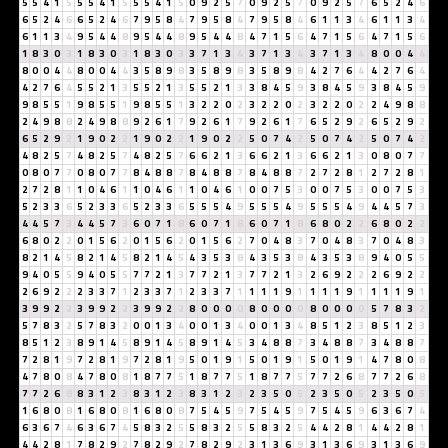
5
5
4
1
5
5
5
4
1
5
5
5
4
1
5
0
9
2
5
7
0
9
2
5
7
0
9
2
5
7
6
5
2
4
6
6
5
2
4
6
6
5
2
4
6
7
9
5
8
4
7
9
5
8
4
7
9
5
8
4
6
1
1
3
4
6
1
1
3
4
6
1
1
3
4
9
5
4
4
8
9
5
4
4
8
9
5
4
4
8
4
7
1
5
6
4
7
1
5
6
4
7
1
5
6
1
8
3
0
3
1
8
3
0
3
1
8
3
0
3
3
7
1
3
4
3
7
1
3
4
3
7
1
3
4
8
0
0
4
4
8
0
0
4
4
8
0
0
4
4
3
5
8
9
8
3
5
8
9
8
3
5
8
9
8
4
2
7
6
4
4
2
7
6
4
4
2
7
6
4
5
5
2
1
3
5
5
2
1
3
5
5
2
1
3
3
8
4
5
9
3
8
4
5
9
3
8
4
5
9
9
8
5
5
1
9
8
5
5
1
9
8
5
5
1
3
2
2
0
2
3
2
2
0
2
3
2
2
0
2
2
4
9
8
8
2
4
9
8
8
2
4
9
8
8
9
2
6
1
7
9
2
6
1
7
9
2
6
1
7
6
5
2
9
2
6
5
2
9
2
6
5
2
9
2
1
9
0
2
2
1
9
0
2
2
1
9
0
2
2
5
0
7
4
2
5
0
7
4
2
5
0
7
4
2
4
8
2
5
7
4
8
2
5
7
4
8
2
5
7
6
6
2
1
3
6
6
2
1
3
6
6
2
1
3
0
8
0
7
7
0
8
0
7
7
0
8
0
7
7
8
4
8
8
7
8
4
8
8
7
8
4
8
8
7
2
7
2
8
1
2
7
2
8
1
2
7
2
8
1
1
0
4
6
1
1
0
4
6
1
1
0
4
6
1
0
0
7
5
3
0
0
7
5
3
0
0
7
5
3
5
2
3
3
6
5
2
3
3
6
5
2
3
3
6
5
5
5
4
9
5
5
5
4
9
5
5
5
4
9
4
4
5
7
3
4
4
5
7
3
4
4
5
7
3
6
0
7
1
8
6
0
7
1
8
6
0
7
1
8
6
8
0
2
2
6
8
0
2
2
6
8
0
2
2
0
1
5
6
2
0
1
5
6
2
0
1
5
6
2
7
0
4
8
3
7
0
4
8
3
7
0
4
8
3
8
2
1
4
5
8
2
1
4
5
8
2
1
4
5
4
3
5
3
8
4
3
5
3
8
4
3
5
3
8
9
4
0
5
5
9
4
0
5
5
9
4
0
5
5
7
7
2
1
3
7
7
2
1
3
7
7
2
1
3
2
6
9
2
2
2
6
9
2
2
2
6
9
2
2
2
3
3
7
1
2
3
3
7
1
2
3
3
7
1
1
1
1
9
1
1
1
1
9
1
1
1
1
9
1
3
9
9
2
2
3
9
9
2
2
3
9
9
2
2
8
0
0
0
0
8
0
0
0
0
8
0
0
0
0
5
7
8
3
2
5
7
8
3
2
5
7
8
3
2
0
0
1
3
4
0
0
1
3
4
0
0
1
3
4
8
5
1
2
3
8
5
1
2
3
8
5
1
2
3
8
9
1
4
5
8
9
1
4
5
8
9
1
4
5
3
4
8
8
7
3
4
8
8
7
3
4
8
8
7
7
2
8
1
9
7
2
8
1
9
7
2
8
1
9
5
0
1
9
1
5
0
1
9
1
5
0
1
9
1
4
7
8
0
8
4
7
8
0
8
4
7
8
0
8
1
8
7
7
5
1
8
7
7
5
1
8
7
7
5
7
7
2
6
8
7
7
2
6
8
7
7
2
6
8
8
3
1
2
3
8
3
1
2
3
8
3
1
2
3
2
3
5
0
5
2
3
5
0
5
2
3
5
0
5
1
6
8
0
8
1
6
8
0
8
1
6
8
0
8
7
5
4
5
9
7
5
4
5
9
7
5
4
5
9
6
3
6
7
4
6
3
6
7
4
6
3
6
7
4
5
8
3
2
5
5
8
3
2
5
5
8
3
2
5
4
4
2
8
1
4
4
2
8
1
4
4
2
8
1
7
8
2
9
2
7
8
2
9
2
7
8
2
9
2
3
1
3
6
9
3
1
3
6
9
3
1
3
6
9