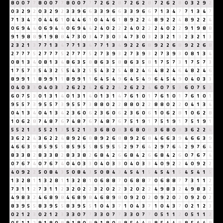
8
0
0
7
7
8
0
0
7
7
8
0
0
7
7
7
2
6
2
8
7
2
6
2
8
7
2
6
2
8
0
3
2
9
2
0
3
2
9
2
0
3
2
9
2
3
3
9
6
6
3
3
9
6
6
3
3
9
6
6
7
1
3
4
7
7
1
3
4
7
7
1
3
4
7
0
4
4
6
1
0
4
4
6
1
0
4
4
6
1
8
9
2
2
4
8
9
2
2
4
8
9
2
2
4
0
6
9
4
4
0
6
9
4
4
0
6
9
4
4
2
4
0
2
2
2
4
0
2
2
2
4
0
2
2
9
1
9
8
8
9
1
9
8
8
9
1
9
8
8
4
7
3
0
3
4
7
3
0
3
4
7
3
0
3
2
3
2
1
3
2
3
2
1
3
2
3
2
1
3
7
7
1
3
4
7
7
1
3
4
7
7
1
3
4
9
2
2
6
8
9
2
2
6
8
9
2
2
6
8
2
7
7
7
5
2
7
7
7
5
2
7
7
7
5
2
7
3
9
3
2
7
3
9
3
2
7
3
9
3
0
8
1
3
4
0
8
1
3
4
0
8
1
3
4
8
6
3
5
8
8
6
3
5
8
8
6
3
5
8
1
7
5
7
3
1
7
5
7
3
1
7
5
7
3
5
4
3
2
5
5
4
3
2
5
5
4
3
2
5
4
8
2
4
6
4
8
2
4
6
4
8
2
4
6
8
9
9
1
1
8
9
9
1
1
8
9
9
1
1
6
4
5
4
9
6
4
5
4
9
6
4
5
4
9
0
4
0
3
3
0
4
0
3
3
0
4
0
3
3
2
6
2
2
4
2
6
2
2
4
2
6
2
2
4
6
0
7
5
3
6
0
7
5
3
6
0
7
5
3
0
1
3
1
4
0
1
3
1
4
0
1
3
1
4
7
6
1
0
1
7
6
1
0
1
7
6
1
0
1
9
5
5
7
3
9
5
5
7
3
9
5
5
7
3
8
8
0
2
2
8
8
0
2
2
8
8
0
2
2
0
4
1
3
4
0
4
1
3
4
0
4
1
3
4
2
3
6
0
6
2
3
6
0
6
2
3
6
0
6
1
0
6
2
8
1
0
6
2
8
1
0
6
2
8
7
4
8
7
6
7
4
8
7
6
7
4
8
7
6
7
5
1
9
1
7
5
1
9
1
7
5
1
9
1
5
5
2
1
3
5
5
2
1
3
5
5
2
1
3
3
6
8
0
8
3
6
8
0
8
3
6
8
0
8
3
6
2
2
4
3
6
2
2
4
3
6
2
2
4
8
9
2
6
8
8
9
2
6
8
8
9
2
6
8
4
6
6
3
9
4
6
6
3
9
4
6
6
3
9
8
5
9
5
5
8
5
9
5
5
8
5
9
5
5
2
9
7
6
4
2
9
7
6
4
2
9
7
6
4
8
3
3
8
2
8
3
3
8
2
8
3
3
8
2
6
8
4
2
6
6
8
4
2
6
6
8
4
2
6
0
7
6
7
4
0
7
6
7
4
0
7
6
7
4
0
4
0
3
3
0
4
0
3
3
0
4
0
3
3
4
0
9
2
2
4
0
9
2
2
4
0
9
2
2
5
0
8
4
3
5
0
8
4
3
5
0
8
4
3
4
5
4
1
5
4
5
4
1
5
4
5
4
1
5
1
3
2
8
1
1
3
2
8
1
1
3
2
8
1
0
6
8
8
7
0
6
8
8
7
0
6
8
8
7
7
3
1
1
2
7
3
1
1
2
7
3
1
1
2
3
2
0
2
2
3
2
0
2
2
3
2
0
2
2
4
9
8
3
2
4
9
8
3
2
4
9
8
3
2
4
6
8
9
8
4
6
8
9
8
4
6
8
9
8
0
9
2
0
2
0
9
2
0
2
0
9
2
0
2
8
3
9
5
5
8
3
9
5
5
8
3
9
5
5
1
0
4
3
7
1
0
4
3
7
1
0
4
3
7
0
2
1
2
3
0
2
1
2
3
0
2
1
2
3
3
3
0
7
7
3
3
0
7
7
3
3
0
7
7
0
5
1
1
2
0
5
1
1
2
0
5
1
1
2
9
1
8
0
8
9
1
8
0
8
9
1
8
0
8
8
5
4
4
8
8
5
4
4
8
8
5
4
4
8