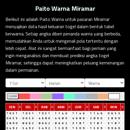
Paito Warna Miramar
Berikut ini adalah
Paito Warna untuk pasaran Miramar
menyajikan data hasil keluaran togel dalam bentuk tabel
berwarna. Setiap angka diberi penanda warna yang berbeda,
memudahkan Anda untuk mengenali pola tertentu dengan
lebih cepat. Alat ini sangat bermanfaat bagi pemain yang
ingin menganalisis dan membuat prediksi angka togel
Miramar, sehingga dapat meningkatkan peluang kemenangan
dalam permainan.
CLEAR
SEN
SEL
RAB
KAM
JUM
SAB
MIN
D
D
D
D
D
D
D
7
0
5
1
6
7
0
5
1
6
7
0
5
1
6
1
1
4
6
1
1
1
4
6
1
1
1
4
6
1
0
6
5
3
8
0
6
5
3
8
0
6
5
3
8
4
6
8
0
8
4
6
8
0
8
4
6
8
0
8
2
8
9
0
9
2
8
9
0
9
2
8
9
0
9
8
6
6
2
8
8
6
6
2
8
8
6
6
2
8
3
1
8
7
6
3
1
8
7
6
3
1
8
7
6
5
4
9
2
2
5
4
9
2
2
5
4
9
2
2
1
5
0
9
9
1
5
0
9
9
1
5
0
9
9
9
9
6
0
6