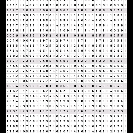
1
5
3
1
4
1
5
3
1
4
5
1
3
3
6
5
1
3
3
6
8
0
7
8
6
8
0
7
8
6
5
4
1
1
2
5
4
1
1
2
2
4
8
2
1
2
4
8
2
1
8
4
0
2
2
8
4
0
2
2
0
6
1
0
1
0
6
1
0
1
3
8
7
7
5
3
8
7
7
5
8
6
6
5
2
8
6
6
5
2
0
4
8
8
7
0
4
8
8
7
5
5
7
7
5
5
5
7
7
5
9
5
2
0
2
9
5
2
0
2
1
5
2
1
3
1
5
2
1
3
1
3
8
2
1
1
3
8
2
1
5
6
9
2
2
5
6
9
2
2
1
8
5
4
9
1
8
5
4
9
4
6
0
0
0
4
6
0
0
0
4
8
1
7
8
4
8
1
7
8
7
2
9
1
1
7
2
9
1
1
4
1
2
7
9
4
1
2
7
9
1
2
5
8
4
1
2
5
8
4
3
1
2
8
1
3
1
2
8
1
1
1
0
9
9
1
1
0
9
9
7
5
1
3
4
7
5
1
3
4
0
0
2
9
2
0
0
2
9
2
8
0
5
2
7
8
0
5
2
7
0
3
8
3
2
0
3
8
3
2
8
2
5
6
2
8
2
5
6
2
0
0
7
6
4
0
0
7
6
4
2
9
7
4
2
2
9
7
4
2
1
9
7
3
1
1
9
7
3
1
2
1
3
3
6
2
1
3
3
6
4
4
2
5
7
4
4
2
5
7
2
5
0
5
5
2
5
0
5
5
8
2
5
3
8
8
2
5
3
8
4
7
3
4
7
4
7
3
4
7
6
6
1
4
5
6
6
1
4
5
6
4
8
7
6
6
4
8
7
6
8
2
8
2
1
8
2
8
2
1
6
0
6
2
8
6
0
6
2
8
2
0
7
6
4
2
0
7
6
4
9
5
3
3
6
9
5
3
3
6
2
2
2
7
9
2
2
2
7
9
0
4
8
5
4
0
4
8
5
4
8
1
2
0
2
8
1
2
0
2
9
7
4
5
9
9
7
4
5
9
6
0
9
3
3
6
0
9
3
3
0
9
5
5
1
0
9
5
5
1
9
6
9
6
6
9
6
9
6
6
2
5
7
2
9
2
5
7
2
9
1
6
8
7
6
1
6
8
7
6
5
7
9
4
4
5
7
9
4
4
0
5
1
2
3
0
5
1
2
3
3
6
4
1
5
3
6
4
1
5
1
3
5
1
6
1
3
5
1
6
4
2
9
1
1
4
2
9
1
1
0
6
2
1
3
0
6
2
1
3
4
2
7
7
5
4
2
7
7
5
5
6
0
9
9
5
6
0
9
9
7
8
3
4
7
7
8
3
4
7
5
5
0
3
3
5
5
0
3
3
8
0
6
3
9
8
0
6
3
9
0
3
4
3
7
0
3
4
3
7
5
1
6
2
8
5
1
6
2
8
6
4
2
3
5
6
4
2
3
5
6
1
3
5
8
6
1
3
5
8
4
9
8
4
3
4
9
8
4
3
5
9
2
4
6
5
9
2
4
6
5
3
3
9
3
5
3
3
9
3
9
3
0
3
3
9
3
0
3
3
7
8
1
4
5
7
8
1
4
5
9
1
9
0
9
9
1
9
0
9
9
8
0
3
3
9
8
0
3
3
0
3
3
4
7
0
3
3
4
7
9
3
3
8
2
9
3
3
8
2
5
9
1
2
3
5
9
1
2
3
9
3
8
9
8
9
3
8
9
8
7
3
9
1
1
7
3
9
1
1
1
3
7
7
5
1
3
7
7
5
7
6
6
4
1
7
6
6
4
1
1
7
2
9
2
1
7
2
9
2
5
4
5
6
2
5
4
5
6
2
0
0
4
4
8
0
0
4
4
8
5
7
5
5
1
5
7
5
5
1
1
9
0
8
8
1
9
0
8
8
3
1
9
6
6
3
1
9
6
6
3
6
3
2
5
3
6
3
2
5
6
7
8
5
4
6
7
8
5
4
3
7
4
7
2
3
7
4
7
2
6
9
9
0
9
6
9
9
0
9
0
2
7
4
2
0
2
7
4
2
0
3
5
6
2
0
3
5
6
2
6
2
0
7
7
6
2
0
7
7
4
3
6
5
2
4
3
6
5
2
2
4
2
7
9