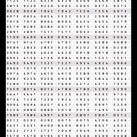
7
1
2
5
7
7
1
2
5
7
6
3
2
9
2
6
3
2
9
2
0
3
6
9
6
0
3
6
9
6
5
8
1
5
6
5
8
1
5
6
9
2
2
0
2
9
2
2
0
2
5
0
0
5
5
5
0
0
5
5
9
3
7
5
3
9
3
7
5
3
9
0
2
8
1
9
0
2
8
1
1
9
4
2
6
1
9
4
2
6
7
5
5
6
2
7
5
5
6
2
6
0
7
3
1
6
0
7
3
1
0
6
5
4
9
0
6
5
4
9
3
5
5
2
7
3
5
5
2
7
2
9
9
8
8
2
9
9
8
8
7
0
1
6
7
7
0
1
6
7
8
0
6
4
1
8
0
6
4
1
6
4
5
4
9
6
4
5
4
9
6
5
7
9
7
6
5
7
9
7
8
2
8
3
2
8
2
8
3
2
0
6
1
5
6
0
6
1
5
6
3
5
6
3
9
3
5
6
3
9
2
8
9
1
1
2
8
9
1
1
7
5
1
1
2
7
5
1
1
2
0
0
3
3
6
0
0
3
3
6
1
1
0
0
0
1
1
0
0
0
6
4
9
0
9
6
4
9
0
9
0
0
9
4
4
0
0
9
4
4
5
0
6
4
1
5
0
6
4
1
9
1
4
1
5
9
1
4
1
5
4
7
9
1
1
4
7
9
1
1
4
5
8
6
5
4
5
8
6
5
9
6
8
9
8
9
6
8
9
8
2
8
3
3
6
2
8
3
3
6
9
2
0
2
2
9
2
0
2
2
0
2
0
8
8
0
2
0
8
8
3
9
9
6
6
3
9
9
6
6
4
6
2
0
2
4
6
2
0
2
0
9
1
8
9
0
9
1
8
9
6
9
0
2
2
6
9
0
2
2
4
1
3
6
9
4
1
3
6
9
0
9
8
4
3
0
9
8
4
3
1
5
5
1
6
1
5
5
1
6
3
4
9
2
2
3
4
9
2
2
7
2
2
1
3
7
2
2
1
3
4
9
2
4
6
4
9
2
4
6
0
9
6
6
3
0
9
6
6
3
7
0
7
9
7
7
0
7
9
7
2
2
2
9
2
2
2
2
9
2
6
0
6
5
2
6
0
6
5
2
4
9
7
4
2
4
9
7
4
2
4
6
1
0
1
4
6
1
0
1
5
5
8
9
8
5
5
8
9
8
9
0
8
2
1
9
0
8
2
1
9
2
5
6
2
9
2
5
6
2
0
9
2
8
1
0
9
2
8
1
5
8
4
4
8
5
8
4
4
8
7
5
8
0
8
7
5
8
0
8
7
6
9
0
9
7
6
9
0
9
4
5
7
2
9
4
5
7
2
9
7
3
5
9
5
7
3
5
9
5
8
3
1
4
5
8
3
1
4
5
4
7
8
0
8
4
7
8
0
8
5
2
9
0
9
5
2
9
0
9
5
6
4
7
2
5
6
4
7
2
5
5
2
0
2
5
5
2
0
2
6
3
9
5
5
6
3
9
5
5
9
7
3
4
7
9
7
3
4
7
7
2
3
9
3
7
2
3
9
3
1
9
2
4
6
1
9
2
4
6
7
3
0
1
1
7
3
0
1
1
9
0
9
4
4
9
0
9
4
4
0
4
5
7
3
0
4
5
7
3
0
9
9
7
7
0
9
9
7
7
5
2
3
9
3
5
2
3
9
3
0
8
8
0
8
0
8
8
0
8
3
0
1
0
1
3
0
1
0
1
1
4
9
5
5
1
4
9
5
5
7
9
8
5
4
7
9
8
5
4
4
9
9
7
7
4
9
9
7
7
3
8
0
7
7
3
8
0
7
7
0
5
1
2
3
0
5
1
2
3
0
2
9
2
2
0
2
9
2
2
0
0
7
5
3
0
0
7
5
3
4
2
0
6
6
4
2
0
6
6
5
4
3
1
4
5
4
3
1
4
8
4
0
0
0
8
4
0
0
0
8
6
3
7
1
8
6
3
7
1
4
6
2
2
4
4
6
2
2
4
2
7
2
7
9
2
7
2
7
9
2
0
4
9
4
2
0
4
9
4
5
9
3
2
5
5
9
3
2
5
1
5
7
0
7
1
5
7
0
7
0
1
9
5
5
0
1
9
5
5
0
5
0
0
0
0
5
0
0
0
0
3
0
8
8