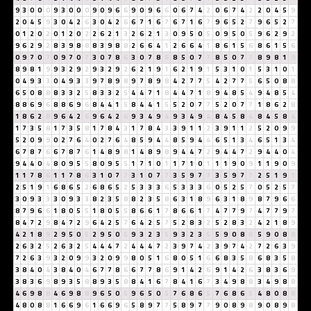
9
3
0
0
0
9
3
0
0
0
9
0
9
6
6
9
0
9
6
6
0
6
7
4
2
0
6
7
4
2
2
0
4
5
9
2
0
4
5
9
3
0
4
2
6
3
0
4
2
6
6
7
1
6
7
6
7
1
6
7
9
6
5
2
7
9
6
5
2
7
0
1
2
0
2
0
1
2
0
2
2
6
2
1
3
2
6
2
1
3
0
9
5
0
5
0
9
5
0
5
9
6
2
9
2
9
6
2
9
2
8
3
9
8
8
8
3
9
8
8
2
6
6
4
1
2
6
6
4
1
8
6
1
5
6
8
6
1
5
6
0
9
7
0
7
0
9
7
0
7
3
0
7
8
6
3
0
7
8
6
8
5
0
7
7
8
5
0
7
7
8
9
8
1
9
8
9
8
1
9
9
3
2
9
2
9
3
2
9
2
6
2
1
9
1
6
2
1
9
1
5
3
1
0
1
5
3
1
0
1
0
4
9
3
3
0
4
9
3
3
9
7
8
9
8
9
7
8
9
8
4
2
7
7
5
4
2
7
7
5
6
5
0
8
8
6
5
0
8
8
8
3
3
2
5
8
3
3
2
5
4
4
7
1
8
4
4
7
1
8
9
4
8
5
4
9
4
8
5
4
8
8
6
9
6
8
8
6
9
6
8
4
4
1
5
8
4
4
1
5
5
2
0
7
7
5
2
0
7
7
1
8
6
2
8
1
8
6
2
8
9
6
4
2
6
9
6
4
2
6
9
3
4
9
4
9
3
4
9
4
8
4
5
8
4
8
4
5
8
4
1
7
3
5
8
1
7
3
5
8
1
7
8
4
3
1
7
8
4
3
3
9
1
1
2
3
9
1
1
2
5
2
0
9
9
5
2
0
9
9
0
2
7
6
4
0
2
7
6
4
8
5
9
4
4
8
5
9
4
4
6
5
1
3
4
6
5
1
3
4
6
7
8
7
6
6
7
8
7
6
1
4
8
9
8
1
4
8
9
8
9
4
4
7
2
9
4
4
7
2
9
4
4
0
4
9
4
4
0
4
8
0
9
5
5
8
0
9
5
5
1
7
1
0
1
1
7
1
0
1
1
1
9
0
9
1
1
9
0
9
1
1
7
8
6
1
1
7
8
6
3
1
0
7
7
3
1
0
7
7
3
5
9
7
7
3
5
9
7
7
2
5
1
9
1
2
5
1
9
1
6
8
6
5
2
6
8
6
5
2
5
3
3
3
6
5
3
3
3
6
0
5
2
5
7
0
5
2
5
7
3
0
9
3
3
3
0
9
3
3
8
2
3
5
8
8
2
3
5
8
6
3
1
8
9
6
3
1
8
9
8
7
9
6
6
8
7
9
6
6
1
8
0
5
5
1
8
0
5
5
8
6
6
1
7
8
6
6
1
7
4
7
7
9
7
4
7
7
9
7
8
4
7
2
9
8
4
7
2
9
6
4
2
5
7
6
4
2
5
7
5
2
8
3
2
5
2
8
3
2
4
2
1
8
9
4
2
1
8
9
2
9
5
0
5
2
9
5
0
5
9
3
2
3
5
9
3
2
3
5
5
9
0
8
8
5
9
0
8
8
2
6
3
2
5
2
6
3
2
5
4
4
4
7
2
4
4
4
7
2
3
9
7
4
2
3
9
7
4
2
7
2
6
3
9
7
2
6
3
9
3
2
0
9
9
3
2
0
9
9
8
0
5
1
6
8
0
5
1
6
6
8
3
5
8
6
8
3
5
8
3
8
4
0
4
3
8
4
0
4
6
7
7
8
6
6
7
7
8
6
9
1
4
2
6
9
1
4
2
6
3
8
3
6
9
3
8
3
6
9
8
9
3
5
8
8
9
3
5
8
8
4
1
6
7
8
4
1
6
7
3
4
9
8
8
3
4
9
8
8
4
6
9
8
8
4
6
9
8
8
9
6
5
0
5
9
6
5
0
5
7
6
8
6
5
7
6
8
6
5
4
8
0
8
8
4
8
0
8
8
1
6
6
9
6
1
6
6
9
6
5
8
9
7
7
5
8
9
7
7
9
0
8
9
8
9
0
8
9
8