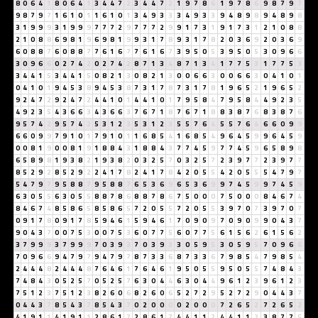
8
0
6
4
1
8
0
6
4
1
3
4
4
7
2
3
4
4
7
2
1
9
7
8
6
1
9
7
8
6
9
8
7
9
7
9
8
7
9
7
1
6
1
0
1
1
6
1
0
1
3
4
9
3
3
3
4
9
3
3
9
4
8
9
8
9
4
8
9
8
3
1
9
9
9
3
1
9
9
9
7
7
7
2
9
7
7
7
2
9
9
1
7
3
1
9
1
7
3
1
2
1
0
8
8
2
1
0
8
8
6
9
8
1
9
6
9
8
1
9
9
3
1
7
8
9
3
1
7
8
2
0
3
6
9
2
0
3
6
9
6
0
8
8
7
6
0
8
8
7
7
6
1
6
7
7
6
1
6
7
3
9
5
0
5
3
9
5
0
5
3
0
9
6
6
3
0
9
6
6
0
2
7
4
2
0
2
7
4
2
8
7
1
3
4
8
7
1
3
4
1
7
7
5
3
1
7
7
5
3
3
4
4
1
5
3
4
4
1
5
0
8
2
1
3
0
8
2
1
3
0
0
6
6
3
0
0
6
6
3
0
4
1
0
1
0
4
1
0
1
9
4
5
3
8
9
4
5
3
8
7
3
1
7
8
7
3
1
7
8
1
9
6
5
2
1
9
6
5
2
9
2
4
7
2
9
2
4
7
2
4
4
1
0
1
4
4
1
0
1
7
9
5
8
4
7
9
5
8
4
4
9
2
3
5
4
9
2
3
5
4
3
6
6
3
4
3
6
6
3
7
6
7
1
8
7
6
7
1
8
8
3
8
7
6
8
3
8
7
6
9
5
7
4
2
9
5
7
4
2
5
3
1
2
3
5
3
1
2
3
5
5
7
6
4
5
5
7
6
4
6
6
0
9
9
6
6
0
9
9
7
9
1
0
1
7
9
1
0
1
1
6
8
5
4
1
6
8
5
4
9
6
4
5
9
9
6
4
5
9
0
0
8
1
9
0
0
8
1
9
1
8
8
4
3
1
8
8
4
3
7
7
4
5
9
7
7
4
5
9
6
5
8
9
8
6
5
8
9
8
1
9
3
8
2
1
9
3
8
2
0
3
2
5
7
0
3
2
5
7
2
3
9
7
7
2
3
9
7
7
8
5
2
9
2
8
5
2
9
2
2
4
1
7
8
2
4
1
7
8
4
2
0
5
5
4
2
0
5
5
5
4
7
9
7
5
4
7
9
7
9
5
8
8
7
9
5
8
8
7
6
5
3
6
9
6
5
3
6
9
9
7
4
5
9
9
7
4
5
9
6
3
0
5
5
6
3
0
5
5
8
8
7
8
6
8
8
7
8
6
7
5
0
0
0
7
5
0
0
0
8
4
6
7
4
8
4
6
7
4
8
5
8
6
5
8
5
8
6
5
7
2
0
5
5
7
2
0
5
5
3
9
7
0
7
3
9
7
0
7
0
9
1
7
8
0
9
1
7
8
5
9
4
6
1
5
9
4
6
1
7
0
9
0
9
7
0
9
0
9
9
0
4
3
7
9
0
4
3
7
0
0
7
5
3
0
0
7
5
3
6
0
7
7
5
6
0
7
7
5
6
1
5
6
2
6
1
5
6
2
3
7
9
9
9
3
7
9
9
9
7
0
3
9
3
7
0
3
9
3
3
0
5
9
5
3
0
5
9
5
7
0
9
6
6
7
0
9
6
6
9
4
7
9
7
9
4
7
9
7
8
7
3
3
6
8
7
3
3
6
7
9
8
5
4
7
9
8
5
4
2
4
4
4
8
2
4
4
4
8
7
6
4
6
1
7
6
4
6
1
9
5
0
5
5
9
5
0
5
5
7
4
8
4
3
7
4
8
4
3
0
5
2
5
7
0
5
2
5
7
6
3
0
4
4
6
3
0
4
4
9
6
1
2
3
9
6
1
2
3
7
5
1
2
3
7
5
1
2
3
8
2
6
0
6
8
2
6
0
6
5
2
7
2
9
5
2
7
2
9
0
4
4
3
7
0
4
4
3
7
8
5
4
3
7
8
5
4
3
7
0
2
0
0
0
0
2
0
0
0
7
2
6
5
2
7
2
6
5
2
4
1
9
1
1
4
1
9
1
1
2
8
6
1
7
2
8
6
1
7
4
4
1
1
2
4
4
1
1
2
3
8
7
7
5