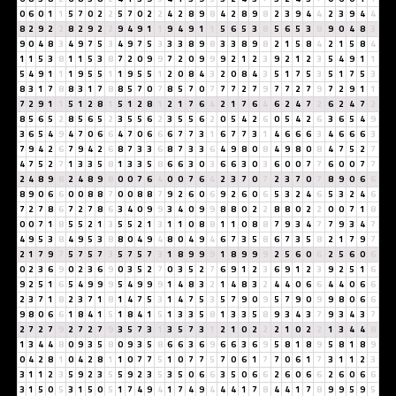
0
6
0
1
1
5
7
0
2
2
5
7
0
2
2
4
2
8
9
8
4
2
8
9
8
2
3
9
4
4
2
3
9
4
4
8
2
9
2
2
8
2
9
2
2
9
4
9
1
1
9
4
9
1
1
5
6
5
3
8
5
6
5
3
8
9
0
4
8
3
9
0
4
8
3
4
9
7
5
3
4
9
7
5
3
3
3
8
9
8
3
3
8
9
8
2
1
5
8
4
2
1
5
8
4
1
1
5
3
8
1
1
5
3
8
7
2
0
9
9
7
2
0
9
9
9
2
1
2
3
9
2
1
2
3
5
4
9
1
1
5
4
9
1
1
1
9
5
5
1
1
9
5
5
1
2
0
8
4
3
2
0
8
4
3
5
1
7
5
3
5
1
7
5
3
8
3
1
7
8
8
3
1
7
8
8
5
7
0
7
8
5
7
0
7
7
7
2
7
9
7
7
2
7
9
7
2
9
1
1
7
2
9
1
1
5
1
2
8
1
5
1
2
8
1
2
1
7
6
4
2
1
7
6
4
6
2
4
7
2
6
2
4
7
2
8
5
6
5
2
8
5
6
5
2
3
5
5
6
2
3
5
5
6
2
0
5
4
2
6
0
5
4
2
6
3
6
5
4
9
3
6
5
4
9
4
7
0
6
6
4
7
0
6
6
6
7
7
3
1
6
7
7
3
1
4
6
6
6
3
4
6
6
6
3
7
9
4
2
6
7
9
4
2
6
8
7
3
3
6
8
7
3
3
6
4
9
8
0
8
4
9
8
0
8
4
7
5
2
7
4
7
5
2
7
1
3
3
5
8
1
3
3
5
8
6
6
3
0
3
6
6
3
0
3
6
0
0
7
7
6
0
0
7
7
2
4
8
9
8
2
4
8
9
8
0
0
7
6
4
0
0
7
6
4
2
3
7
0
7
2
3
7
0
7
8
9
0
6
6
8
9
0
6
6
0
0
8
8
7
0
0
8
8
7
9
2
6
0
6
9
2
6
0
6
5
3
2
4
6
5
3
2
4
6
7
2
7
8
6
7
2
7
8
6
3
4
0
9
9
3
4
0
9
9
8
8
0
2
2
8
8
0
2
2
0
0
7
1
8
0
0
7
1
8
5
5
2
1
3
5
5
2
1
3
1
1
0
8
8
1
1
0
8
8
7
9
3
4
7
7
9
3
4
7
4
9
5
3
8
4
9
5
3
8
8
0
4
9
4
8
0
4
9
4
6
7
3
5
8
6
7
3
5
8
2
1
7
9
7
2
1
7
9
7
5
7
5
7
3
5
7
5
7
3
1
8
9
9
9
1
8
9
9
9
2
5
6
0
6
2
5
6
0
6
0
2
3
6
9
0
2
3
6
9
0
3
5
2
7
0
3
5
2
7
6
9
1
2
3
6
9
1
2
3
9
2
5
1
6
9
2
5
1
6
5
4
9
9
9
5
4
9
9
9
1
4
8
3
2
1
4
8
3
2
4
4
0
6
6
4
4
0
6
6
2
3
7
1
8
2
3
7
1
8
1
4
7
5
3
1
4
7
5
3
5
7
9
0
9
5
7
9
0
9
9
8
0
6
6
9
8
0
6
6
1
8
4
1
5
1
8
4
1
5
1
3
3
5
8
1
3
3
5
8
9
3
4
3
7
9
3
4
3
7
2
7
2
7
9
2
7
2
7
9
3
5
7
3
1
3
5
7
3
1
2
1
0
2
2
2
1
0
2
2
1
3
4
4
8
1
3
4
4
8
0
9
3
5
8
0
9
3
5
8
6
6
3
6
9
6
6
3
6
9
5
8
1
8
9
5
8
1
8
9
0
4
2
8
1
0
4
2
8
1
1
0
7
7
5
1
0
7
7
5
7
0
6
1
7
7
0
6
1
7
3
1
1
2
3
3
1
1
2
3
5
9
2
3
5
5
9
2
3
5
3
5
0
6
6
3
5
0
6
6
2
6
0
6
6
2
6
0
6
6
3
1
5
0
5
3
1
5
0
5
1
7
4
9
4
1
7
4
9
4
4
4
1
7
8
4
4
1
7
8
9
9
5
9
5