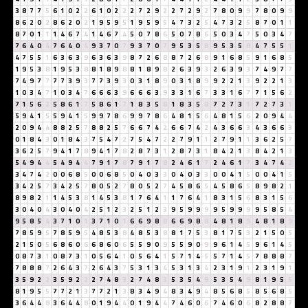
3
8
7
7
5
6
1
0
2
2
6
1
0
2
2
2
7
2
9
2
2
7
2
9
2
7
8
0
9
9
7
8
0
9
9
8
6
2
0
2
8
6
2
0
2
1
9
5
9
5
1
9
5
9
5
4
7
3
2
5
4
7
3
2
5
8
7
0
1
1
8
7
0
1
1
1
4
6
7
4
1
4
6
7
4
5
0
7
8
6
5
0
7
8
6
5
0
3
4
7
5
0
3
4
7
7
6
4
0
4
7
6
4
0
4
9
3
7
0
7
9
3
7
0
7
9
5
3
5
8
9
5
3
5
8
4
7
5
5
1
4
7
5
5
1
6
3
6
3
9
6
3
6
3
9
8
7
2
6
8
8
7
2
6
8
9
1
6
8
5
9
1
6
8
5
1
9
5
3
8
1
9
5
3
8
8
1
8
9
8
8
1
8
9
8
2
6
3
9
3
2
6
3
9
3
7
4
9
7
7
7
4
9
7
7
7
7
3
9
3
7
7
3
9
3
0
3
1
8
9
0
3
1
8
9
9
2
2
1
3
9
2
2
1
3
1
0
3
4
7
1
0
3
4
7
6
6
6
3
9
6
6
6
3
9
3
3
1
6
7
3
3
1
6
7
7
1
5
6
2
7
1
5
6
2
5
8
6
1
7
5
8
6
1
7
1
8
3
5
8
1
8
3
5
8
7
2
7
3
1
7
2
7
3
1
5
9
4
1
5
5
9
4
1
5
9
9
7
8
6
9
9
7
8
6
4
8
1
5
6
4
8
1
5
6
2
0
9
4
4
2
0
9
4
4
8
8
2
5
7
8
8
2
5
7
6
6
7
4
2
6
6
7
4
2
4
3
6
6
3
4
3
6
6
3
0
1
8
4
3
0
1
8
4
3
7
5
4
7
2
7
5
4
7
2
2
7
9
1
1
2
7
9
1
1
3
6
2
5
7
3
6
2
5
7
9
4
1
7
8
9
4
1
7
8
2
8
7
3
1
2
8
7
3
1
8
4
2
1
3
8
4
2
1
3
5
4
9
4
4
5
4
9
4
4
7
9
1
7
8
7
9
1
7
8
2
4
6
1
7
2
4
6
1
7
3
4
7
4
2
3
4
7
4
2
0
0
6
8
5
0
0
6
8
5
0
4
0
3
3
0
4
0
3
3
0
0
4
1
5
0
0
4
1
5
3
4
2
5
7
3
4
2
5
7
8
0
5
2
7
8
0
5
2
7
4
5
8
6
5
4
5
8
6
5
8
9
8
2
1
8
9
8
2
1
1
4
5
3
8
1
4
5
3
8
1
7
6
4
1
1
7
6
4
1
8
3
1
5
6
8
3
1
5
6
3
0
4
0
4
3
0
4
0
4
2
5
1
2
3
2
5
1
2
3
9
5
9
9
9
9
5
9
9
9
9
5
8
5
4
9
5
8
5
4
3
7
1
0
1
3
7
1
0
1
6
6
9
8
8
6
6
9
8
8
4
8
1
8
9
4
8
1
8
9
7
8
5
9
5
7
8
5
9
5
4
8
5
3
8
4
8
5
3
8
8
1
7
5
3
8
1
7
5
3
2
1
5
0
5
2
1
5
0
5
6
8
6
0
6
6
8
6
0
6
5
5
9
0
9
5
5
9
0
9
9
6
1
4
5
9
6
1
4
5
0
8
7
3
1
0
8
7
3
1
0
5
6
4
1
0
5
6
4
1
5
7
1
4
5
5
7
1
4
5
7
8
8
8
7
7
8
8
8
7
2
6
4
3
7
2
6
4
3
7
5
3
1
3
4
5
3
1
3
4
2
3
1
9
1
2
3
1
9
1
3
5
9
2
2
3
5
9
2
2
2
7
4
8
3
2
7
4
8
3
5
3
5
4
9
5
3
5
4
9
8
1
9
5
5
8
1
9
5
5
7
7
2
1
3
7
7
2
1
3
8
3
4
9
4
8
3
4
9
4
8
5
6
8
5
8
5
6
8
5
3
6
4
4
8
3
6
4
4
8
0
1
9
4
4
0
1
9
4
4
7
4
6
0
6
7
4
6
0
6
8
2
8
8
7