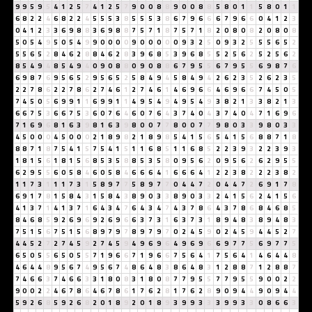
9
9
5
9
5
4
1
2
5
7
4
1
2
5
7
9
0
0
8
8
9
0
0
8
8
5
8
0
1
1
5
8
0
1
1
6
8
2
2
4
6
8
2
2
4
5
5
5
3
8
5
5
5
3
8
6
7
9
6
6
6
7
9
6
6
0
4
1
2
3
0
4
1
2
3
3
6
9
8
8
3
6
9
8
8
7
5
7
1
8
7
5
7
1
8
2
0
8
0
8
2
0
8
0
8
5
0
5
4
9
5
0
5
4
9
9
0
0
0
0
9
0
0
0
0
0
9
3
2
5
0
9
3
2
5
5
5
6
5
2
5
5
6
5
2
8
4
6
2
8
8
4
6
2
8
3
9
6
8
5
3
9
6
8
5
5
2
5
6
2
5
2
5
6
2
8
5
4
9
4
8
5
4
9
4
0
9
0
8
8
0
9
0
8
8
6
7
9
5
5
6
7
9
5
5
6
9
8
7
6
6
9
8
7
6
9
5
6
5
2
9
5
6
5
2
5
8
4
9
4
5
8
4
9
4
2
6
2
3
5
2
6
2
3
5
2
2
7
8
6
2
2
7
8
6
2
7
4
6
1
2
7
4
6
1
4
6
9
6
6
4
6
9
6
6
7
4
5
0
5
7
4
5
0
5
6
9
9
1
1
6
9
9
1
1
4
9
5
4
9
4
9
5
4
9
3
8
2
1
3
3
8
2
1
3
6
6
7
5
3
6
6
7
5
3
6
0
7
6
4
6
0
7
6
4
3
7
4
0
4
3
7
4
0
4
7
1
6
9
6
7
1
6
9
6
8
1
6
3
9
8
1
6
3
9
8
0
0
7
7
8
0
0
7
7
9
8
0
3
3
9
8
0
3
3
4
5
0
0
0
4
5
0
0
0
2
1
8
9
8
2
1
8
9
8
5
4
1
5
6
5
4
1
5
6
8
8
7
1
8
8
8
7
1
8
7
5
4
1
5
7
5
4
1
5
1
1
6
8
5
1
1
6
8
5
2
2
3
9
3
2
2
3
9
3
1
8
1
5
6
1
8
1
5
6
8
5
3
5
8
8
5
3
5
8
0
9
5
6
2
0
9
5
6
2
6
2
9
5
5
6
2
9
5
5
6
0
5
8
4
6
0
5
8
4
6
6
6
4
1
6
6
6
4
1
2
2
3
8
2
2
2
3
8
2
1
1
7
3
1
1
1
7
3
1
5
8
9
7
7
5
8
9
7
7
0
4
4
7
2
0
4
4
7
2
6
9
1
7
8
6
9
1
7
8
1
5
8
4
3
1
5
8
4
3
8
9
0
3
3
8
9
0
3
3
2
4
1
5
6
2
4
1
5
6
4
1
3
7
1
4
1
3
7
1
6
4
3
4
7
6
4
3
4
7
4
3
7
8
6
4
3
7
8
6
8
4
6
8
5
8
4
6
8
5
9
2
6
9
6
9
2
6
9
6
6
3
7
3
1
6
3
7
3
1
8
9
4
8
3
8
9
4
8
3
7
5
1
5
6
7
5
1
5
6
8
9
7
9
7
8
9
7
9
7
0
2
4
5
9
0
2
4
5
9
4
4
5
2
7
4
4
5
2
7
2
7
4
5
9
2
7
4
5
9
4
9
6
9
6
4
9
6
9
6
6
9
7
7
5
6
9
7
7
5
6
5
0
5
5
6
5
0
5
5
7
1
9
6
6
7
1
9
6
6
7
5
6
4
1
7
5
6
4
1
4
6
4
4
8
4
6
4
4
8
9
5
6
7
4
9
5
6
7
4
8
6
4
8
3
8
6
4
8
3
1
2
8
8
7
1
2
8
8
7
7
4
6
6
3
7
4
6
6
3
3
1
8
0
8
3
1
8
0
8
7
7
9
5
5
7
7
9
5
5
9
0
0
2
2
9
0
0
2
2
4
6
7
8
6
4
6
7
8
6
1
7
6
2
8
1
7
6
2
8
9
0
9
4
4
9
0
9
4
4
5
9
2
6
8
5
9
2
6
8
2
0
1
8
9
2
0
1
8
9
3
9
9
3
3
3
9
9
3
3
0
8
6
6
3