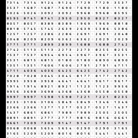
7
3
1
4
5
7
3
1
4
5
9
1
2
4
6
9
1
2
4
6
7
7
2
9
2
7
7
2
9
2
3
5
3
7
1
3
5
3
7
1
1
6
8
7
6
1
6
8
7
6
7
6
9
0
9
7
6
9
0
9
1
1
8
0
8
1
1
8
0
8
5
0
2
6
8
5
0
2
6
8
3
0
9
2
2
3
0
9
2
2
9
9
6
8
5
9
9
6
8
5
8
5
9
5
5
8
5
9
5
5
8
7
4
1
5
8
7
4
1
5
2
9
5
0
5
2
9
5
0
5
8
3
2
7
9
8
3
2
7
9
8
0
5
7
3
8
0
5
7
3
8
3
8
9
8
8
3
8
9
8
1
9
6
9
6
1
9
6
9
6
8
8
1
8
9
8
8
1
8
9
5
7
4
5
9
5
7
4
5
9
2
6
3
9
3
2
6
3
9
3
5
3
8
6
5
5
3
8
6
5
1
2
5
7
3
1
2
5
7
3
2
2
8
6
5
2
2
8
6
5
2
6
9
1
1
2
6
9
1
1
2
0
4
8
3
2
0
4
8
3
8
2
0
9
9
8
2
0
9
9
6
3
6
2
8
6
3
6
2
8
2
0
2
9
2
2
0
2
9
2
3
7
7
1
8
3
7
7
1
8
2
8
9
9
9
2
8
9
9
9
1
6
8
8
7
1
6
8
8
7
2
7
4
2
6
2
7
4
2
6
5
1
1
3
4
5
1
1
3
4
2
2
7
3
1
2
2
7
3
1
8
2
5
5
1
8
2
5
5
1
7
5
3
7
1
7
5
3
7
1
6
9
5
4
9
6
9
5
4
9
3
9
6
7
4
3
9
6
7
4
3
5
3
1
4
3
5
3
1
4
6
8
1
5
6
6
8
1
5
6
0
1
8
0
8
0
1
8
0
8
6
8
9
0
9
6
8
9
0
9
1
3
5
1
6
1
3
5
1
6
7
6
0
6
6
7
6
0
6
6
2
7
9
1
1
2
7
9
1
1
4
7
1
1
2
4
7
1
1
2
4
0
3
6
9
4
0
3
6
9
6
4
2
5
7
6
4
2
5
7
2
7
4
2
6
2
7
4
2
6
7
0
2
8
1
7
0
2
8
1
3
0
4
5
9
3
0
4
5
9
8
1
7
7
5
8
1
7
7
5
9
9
9
5
5
9
9
9
5
5
3
9
5
8
4
3
9
5
8
4
4
6
4
1
5
4
6
4
1
5
9
6
1
7
8
9
6
1
7
8
1
9
1
4
5
1
9
1
4
5
8
9
2
1
3
8
9
2
1
3
1
1
2
3
5
1
1
2
3
5
9
9
5
6
2
9
9
5
6
2
3
6
9
8
8
3
6
9
8
8
4
3
6
8
5
4
3
6
8
5
0
5
5
8
4
0
5
5
8
4
9
9
9
7
7
9
9
9
7
7
1
5
9
8
8
1
5
9
8
8
7
2
2
1
3
7
2
2
1
3
8
2
3
5
8
8
2
3
5
8
3
1
0
6
6
3
1
0
6
6
5
8
4
9
4
5
8
4
9
4
1
3
4
6
1
1
3
4
6
1
2
3
6
6
3
2
3
6
6
3
1
2
7
7
5
1
2
7
7
5
0
5
2
7
9
0
5
2
7
9
1
4
3
7
1
1
4
3
7
1
6
8
6
1
7
6
8
6
1
7
7
9
8
9
8
7
9
8
9
8
2
5
0
5
5
2
5
0
5
5
0
8
9
1
1
0
8
9
1
1
2
7
7
7
5
2
7
7
7
5
9
8
1
6
7
9
8
1
6
7
0
6
6
1
7
0
6
6
1
7
7
3
0
9
9
7
3
0
9
9
9
1
4
7
2
9
1
4
7
2
5
7
9
1
1
5
7
9
1
1
0
0
6
8
5
0
0
6
8
5
5
6
5
4
9
5
6
5
4
9
0
2
9
0
9
0
2
9
0
9
3
1
6
5
2
3
1
6
5
2
5
2
0
9
9
5
2
0
9
9
8
0
1
6
7
8
0
1
6
7
5
4
4
1
5
5
4
4
1
5