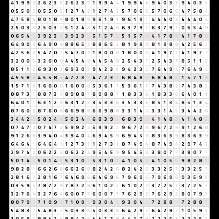
4
1
9
9
9
2
6
2
3
5
2
6
2
3
5
1
9
9
4
4
1
9
9
4
4
9
4
0
3
3
9
4
0
3
3
0
5
5
0
5
0
5
5
0
5
1
2
7
4
2
1
2
7
4
2
5
7
0
6
6
5
7
0
6
6
4
7
5
8
4
4
7
5
8
4
8
0
1
8
9
8
0
1
8
9
9
6
1
9
1
9
6
1
9
1
4
4
4
0
4
4
4
4
0
4
2
5
0
3
3
2
5
0
3
3
5
1
2
4
6
5
1
2
4
6
6
3
7
9
7
6
3
7
9
7
0
6
5
4
9
0
6
5
4
9
3
9
2
3
5
3
9
2
3
5
5
1
5
7
3
5
1
5
7
3
4
1
7
8
6
4
1
7
8
6
6
4
9
0
9
6
4
9
0
9
8
8
6
5
2
8
8
6
5
2
8
1
9
8
8
8
1
9
8
8
4
2
5
6
2
4
2
5
6
2
5
4
7
0
7
5
4
7
0
7
1
8
0
0
0
1
8
0
0
0
4
1
9
7
7
4
1
9
7
7
3
2
0
0
0
3
2
0
0
0
4
4
5
4
9
4
4
5
4
9
2
5
4
3
7
2
5
4
3
7
8
5
1
1
2
8
5
1
1
2
6
9
3
0
3
6
9
3
0
3
9
4
2
3
5
9
4
2
3
5
7
6
4
9
4
7
6
4
9
4
4
5
5
8
4
4
5
5
8
4
4
7
2
3
5
4
7
2
3
5
6
8
4
8
3
6
8
4
8
3
1
5
7
1
8
1
5
7
1
8
1
6
0
0
0
1
6
0
0
0
5
3
6
1
7
5
3
6
1
7
7
4
3
8
2
7
4
3
8
2
8
8
7
3
1
8
8
7
3
1
8
9
8
8
7
8
9
8
8
7
1
8
3
3
6
1
8
3
3
6
6
4
0
1
1
6
4
0
1
1
6
3
1
2
3
6
3
1
2
3
3
5
3
3
6
3
5
3
3
6
8
5
1
3
4
8
5
1
3
4
8
7
6
0
6
8
7
6
0
6
6
6
9
8
8
6
6
9
8
8
3
3
1
4
5
3
3
1
4
5
3
4
4
2
6
3
4
4
2
6
5
0
2
4
6
5
0
2
4
6
6
8
3
9
3
6
8
3
9
3
4
1
4
8
3
4
1
4
8
3
0
7
4
7
2
0
7
4
7
2
5
9
9
2
2
5
9
9
2
2
9
6
7
2
9
9
6
7
2
9
9
1
2
6
8
9
1
2
6
8
3
9
4
0
4
3
9
4
0
4
6
9
4
5
9
6
9
4
5
9
8
3
6
3
9
8
3
6
3
9
6
4
6
4
1
6
4
6
4
1
1
2
7
3
1
1
2
7
3
1
8
7
4
9
4
8
7
4
9
4
2
9
7
4
2
2
9
7
4
2
0
6
2
2
4
0
6
2
2
4
9
5
4
5
9
9
5
4
5
9
3
8
0
7
7
3
8
0
7
7
5
0
1
4
5
5
0
1
4
5
5
3
1
0
1
5
3
1
0
1
4
1
0
5
5
4
1
0
5
5
9
8
2
8
1
9
8
2
8
1
6
6
2
6
8
6
6
2
6
8
8
2
4
2
6
8
2
4
2
6
3
3
2
5
7
3
3
2
5
7
2
8
1
6
7
2
8
1
6
7
6
4
6
9
6
6
4
6
9
6
7
9
6
9
6
7
9
6
9
6
0
3
5
9
5
0
3
5
9
5
7
8
7
2
9
7
8
7
2
9
6
1
0
2
2
6
1
0
2
2
3
7
2
5
7
3
7
2
5
7
3
2
7
6
4
3
2
7
6
4
6
0
0
7
7
6
0
0
7
7
7
6
2
9
2
7
6
2
9
2
8
0
7
9
7
8
0
7
9
7
7
1
0
9
9
7
1
0
9
9
9
3
0
4
4
9
3
0
4
4
7
2
8
8
7
7
2
8
8
7
5
4
8
3
2
5
4
8
3
2
5
0
3
3
6
5
0
3
3
6
6
4
2
9
2
6
4
2
9
2
1
0
5
9
5
1
0
5
9
5
8
8
4
2
6
8
8
4
2
6
4
4
1
7
8
4
4
1
7
8
2
2
2
5
7
2
2
2
5
7