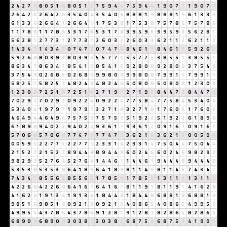
2
4
2
7
9
8
0
5
1
6
8
0
5
1
6
7
5
9
4
4
7
5
9
4
4
1
9
0
7
7
1
9
0
7
7
2
6
4
2
6
2
6
4
2
6
3
5
4
0
4
3
5
4
0
4
8
8
8
1
9
8
8
8
1
9
6
1
3
3
6
6
1
3
3
6
2
6
6
4
1
2
6
6
4
1
1
7
5
3
8
1
7
5
3
8
7
5
7
8
6
7
5
7
8
6
1
1
7
8
6
1
1
7
8
6
5
3
1
7
8
5
3
1
7
8
3
9
5
9
5
3
9
5
9
5
5
6
2
8
1
5
6
2
8
1
2
7
7
3
1
2
7
7
3
1
2
6
0
3
3
2
6
0
3
3
6
2
1
1
2
6
2
1
1
2
1
4
3
4
7
1
4
3
4
7
0
7
4
7
2
0
7
4
7
2
8
4
6
1
7
8
4
6
1
7
5
9
2
6
8
5
9
2
6
8
8
0
3
9
3
8
0
3
9
3
5
5
7
7
5
5
5
7
7
5
3
8
5
5
1
3
8
5
5
1
8
6
3
4
7
8
6
3
4
7
8
5
4
1
5
8
5
4
1
5
9
2
8
0
8
9
2
8
0
8
3
7
5
4
9
3
7
5
4
9
0
2
6
8
5
0
2
6
8
5
9
9
8
0
8
9
9
8
0
8
7
9
9
1
1
7
9
9
1
1
5
8
2
5
7
5
8
2
5
7
4
8
2
4
6
4
8
2
4
6
5
0
8
0
8
5
0
8
0
8
1
2
3
0
3
1
2
3
0
3
7
2
5
1
6
7
2
5
1
6
2
7
1
9
1
2
7
1
9
1
8
4
4
7
2
8
4
4
7
2
7
0
2
9
2
7
0
2
9
2
0
9
2
2
4
0
9
2
2
4
7
7
5
8
4
7
7
5
8
4
5
3
4
0
4
5
3
4
0
4
1
9
7
9
7
1
9
7
9
7
3
2
7
1
8
3
2
7
1
8
1
7
6
0
6
1
7
6
0
6
4
6
4
9
4
4
6
4
9
4
7
5
7
5
3
7
5
7
5
3
5
1
9
2
2
5
1
9
2
2
6
1
8
9
8
6
1
8
9
8
9
4
0
2
2
9
4
0
2
2
9
3
6
1
7
9
3
6
1
7
0
9
1
6
7
0
9
1
6
7
5
7
0
6
6
5
7
0
6
6
7
7
4
7
2
7
7
4
7
2
3
6
2
1
3
3
6
2
1
3
0
0
5
9
5
0
0
5
9
5
2
2
7
7
5
2
2
7
7
5
2
3
3
1
4
2
3
3
1
4
7
5
0
4
4
7
5
0
4
4
2
1
5
2
7
2
1
5
2
7
8
9
4
4
8
8
9
4
4
8
6
0
2
4
6
6
0
2
4
6
9
8
2
9
2
9
8
2
9
2
5
2
7
6
4
5
2
7
6
4
1
4
4
6
1
1
4
4
6
1
9
4
4
4
8
9
4
4
4
8
5
3
5
3
8
5
3
5
3
8
6
4
1
8
9
6
4
1
8
9
8
1
1
4
5
8
1
1
4
5
7
4
3
4
7
7
4
3
4
7
8
5
5
6
2
8
5
5
6
2
1
7
8
5
4
1
7
8
5
4
1
3
1
1
2
1
3
1
1
2
4
2
2
6
8
4
2
2
6
8
6
4
1
6
7
6
4
1
6
7
8
1
1
9
1
8
1
1
9
1
4
1
6
2
8
4
1
6
2
8
1
9
1
3
4
1
9
1
3
4
1
8
4
4
8
1
8
4
4
8
6
8
8
1
9
6
8
8
1
9
9
8
5
1
6
9
8
5
1
6
0
9
2
1
3
0
9
2
1
3
4
0
8
6
5
4
0
8
6
5
4
9
9
5
5
4
9
9
5
5
4
3
7
8
6
4
3
7
8
6
9
1
2
8
1
9
1
2
8
1
8
2
8
6
5
8
2
8
6
5
6
8
9
0
9
6
8
9
0
9
3
0
3
8
2
3
0
3
8
2
6
8
7
5
3
6
8
7
5
3
4
1
9
9
9