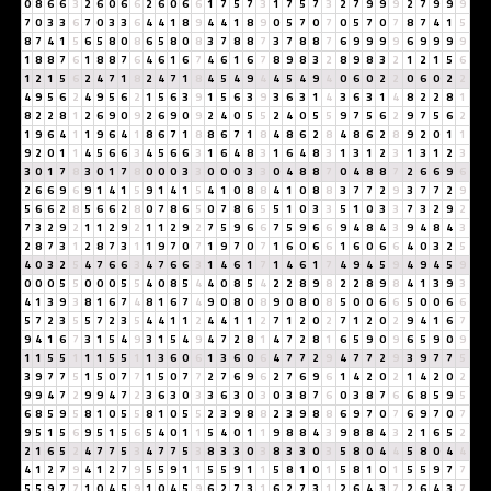
0
8
6
6
3
2
6
0
6
6
2
6
0
6
6
1
7
5
7
3
1
7
5
7
3
2
7
9
9
9
2
7
9
9
9
7
0
3
3
6
7
0
3
3
6
4
4
1
8
9
4
4
1
8
9
0
5
7
0
7
0
5
7
0
7
8
7
4
1
5
8
7
4
1
5
6
5
8
0
8
6
5
8
0
8
3
7
8
8
7
3
7
8
8
7
6
9
9
9
9
6
9
9
9
9
1
8
8
7
6
1
8
8
7
6
4
6
1
6
7
4
6
1
6
7
8
9
8
3
2
8
9
8
3
2
1
2
1
5
6
1
2
1
5
6
2
4
7
1
8
2
4
7
1
8
4
5
4
9
4
4
5
4
9
4
0
6
0
2
2
0
6
0
2
2
4
9
5
6
2
4
9
5
6
2
1
5
6
3
9
1
5
6
3
9
3
6
3
1
4
3
6
3
1
4
8
2
2
8
1
8
2
2
8
1
2
6
9
0
9
2
6
9
0
9
2
4
0
5
5
2
4
0
5
5
9
7
5
6
2
9
7
5
6
2
1
9
6
4
1
1
9
6
4
1
8
6
7
1
8
8
6
7
1
8
4
8
6
2
8
4
8
6
2
8
9
2
0
1
1
9
2
0
1
1
4
5
6
6
3
4
5
6
6
3
1
6
4
8
3
1
6
4
8
3
1
3
1
2
3
1
3
1
2
3
3
0
1
7
8
3
0
1
7
8
0
0
0
3
3
0
0
0
3
3
0
4
8
8
7
0
4
8
8
7
2
6
6
9
6
2
6
6
9
6
9
1
4
1
5
9
1
4
1
5
4
1
0
8
8
4
1
0
8
8
3
7
7
2
9
3
7
7
2
9
5
6
6
2
8
5
6
6
2
8
0
7
8
6
5
0
7
8
6
5
5
1
0
3
3
5
1
0
3
3
7
3
2
9
2
7
3
2
9
2
1
1
2
9
2
1
1
2
9
2
7
5
9
6
6
7
5
9
6
6
9
4
8
4
3
9
4
8
4
3
2
8
7
3
1
2
8
7
3
1
1
9
7
0
7
1
9
7
0
7
1
6
0
6
6
1
6
0
6
6
4
0
3
2
5
4
0
3
2
5
4
7
6
6
3
4
7
6
6
3
1
4
6
1
7
1
4
6
1
7
4
9
4
5
9
4
9
4
5
9
0
0
0
5
5
0
0
0
5
5
4
0
8
5
4
4
0
8
5
4
2
2
8
9
8
2
2
8
9
8
4
1
3
9
3
4
1
3
9
3
8
1
6
7
4
8
1
6
7
4
9
0
8
0
8
9
0
8
0
8
5
0
0
6
6
5
0
0
6
6
5
7
2
3
5
5
7
2
3
5
4
4
1
1
2
4
4
1
1
2
7
1
2
0
2
7
1
2
0
2
9
4
1
6
7
9
4
1
6
7
3
1
5
4
9
3
1
5
4
9
4
7
2
8
1
4
7
2
8
1
6
5
9
0
9
6
5
9
0
9
1
1
5
5
1
1
1
5
5
1
1
3
6
0
6
1
3
6
0
6
4
7
7
2
9
4
7
7
2
9
3
9
7
7
5
3
9
7
7
5
1
5
0
7
7
1
5
0
7
7
2
7
6
9
6
2
7
6
9
6
1
4
2
0
2
1
4
2
0
2
9
9
4
7
2
9
9
4
7
2
3
6
3
0
3
3
6
3
0
3
0
3
8
7
6
0
3
8
7
6
6
8
5
9
5
6
8
5
9
5
8
1
0
5
5
8
1
0
5
5
2
3
9
8
8
2
3
9
8
8
6
9
7
0
7
6
9
7
0
7
9
5
1
5
6
9
5
1
5
6
5
4
0
1
1
5
4
0
1
1
9
8
8
4
3
9
8
8
4
3
2
1
6
5
2
2
1
6
5
2
4
7
7
5
3
4
7
7
5
3
8
3
3
0
3
8
3
3
0
3
5
8
0
4
4
5
8
0
4
4
4
1
2
7
9
4
1
2
7
9
5
5
9
1
1
5
5
9
1
1
5
8
1
0
1
5
8
1
0
1
5
5
9
7
7
5
5
9
7
7
1
0
4
5
9
1
0
4
5
9
6
2
7
3
1
6
2
7
3
1
2
6
4
3
7
2
6
4
3
7