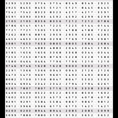
5
2
9
3
3
5
2
9
3
3
3
7
5
4
9
3
7
5
4
9
8
5
4
9
4
8
5
4
9
4
2
9
2
5
7
2
9
2
5
7
8
4
5
5
1
8
4
5
5
1
5
1
2
1
3
5
1
2
1
3
8
4
4
5
9
8
4
4
5
9
7
5
4
2
6
7
5
4
2
6
8
3
2
3
5
8
3
2
3
5
4
2
1
7
8
4
2
1
7
8
3
5
9
1
1
3
5
9
1
1
0
3
9
3
3
0
3
9
3
3
4
5
9
2
2
4
5
9
2
2
6
2
9
9
9
6
2
9
9
9
2
1
0
5
5
2
1
0
5
5
8
3
5
6
2
8
3
5
6
2
7
2
1
2
3
7
2
1
2
3
0
7
8
6
5
0
7
8
6
5
6
1
4
1
5
6
1
4
1
5
7
2
2
5
7
7
2
2
5
7
0
1
4
4
8
0
1
4
4
8
7
7
2
1
3
7
7
2
1
3
1
5
0
5
5
1
5
0
5
5
4
1
8
8
7
4
1
8
8
7
7
2
6
2
8
7
2
6
2
8
8
8
1
6
7
8
8
1
6
7
2
9
5
9
5
2
9
5
9
5
6
2
8
5
4
6
2
8
5
4
4
6
5
3
8
4
6
5
3
8
0
2
9
8
8
0
2
9
8
8
7
7
6
9
6
7
7
6
9
6
3
9
8
1
9
3
9
8
1
9
7
6
5
3
8
7
6
5
3
8
0
8
0
5
5
0
8
0
5
5
2
6
8
4
3
2
6
8
4
3
1
2
1
1
2
1
2
1
1
2
4
8
8
3
2
4
8
8
3
2
2
0
4
5
9
2
0
4
5
9
3
1
8
5
4
3
1
8
5
4
1
6
5
6
2
1
6
5
6
2
3
3
6
8
5
3
3
6
8
5
0
3
4
4
8
0
3
4
4
8
7
2
5
3
8
7
2
5
3
8
8
7
6
9
6
8
7
6
9
6
5
2
2
8
1
5
2
2
8
1
1
5
8
0
8
1
5
8
0
8
0
4
6
4
1
0
4
6
4
1
7
7
9
6
6
7
7
9
6
6
1
2
1
0
1
1
2
1
0
1
9
7
4
6
1
9
7
4
6
1
1
6
2
8
1
1
6
2
8
1
9
0
0
3
3
9
0
0
3
3
2
2
9
1
1
2
2
9
1
1
1
3
6
6
3
1
3
6
6
3
0
9
4
3
7
0
9
4
3
7
2
1
2
6
8
2
1
2
6
8
5
4
7
3
1
5
4
7
3
1
9
6
0
1
1
9
6
0
1
1
5
4
9
3
3
5
4
9
3
3
8
0
8
2
1
8
0
8
2
1
5
1
3
0
3
5
1
3
0
3
8
0
4
7
2
8
0
4
7
2
5
5
0
3
3
5
5
0
3
3
6
9
3
4
7
6
9
3
4
7
2
3
4
2
6
2
3
4
2
6
2
7
9
4
4
2
7
9
4
4
6
2
6
1
7
6
2
6
1
7
7
8
0
7
7
7
8
0
7
7
5
7
1
6
7
5
7
1
6
7
3
3
3
8
2
3
3
3
8
2
5
4
0
0
0
5
4
0
0
0
0
5
2
2
4
0
5
2
2
4
8
5
0
0
0
8
5
0
0
0
1
6
0
2
2
1
6
0
2
2
0
5
2
3
5
0
5
2
3
5
4
5
7
3
1
4
5
7
3
1
4
0
7
8
6
4
0
7
8
6
9
2
9
1
1
9
2
9
1
1
5
5
8
4
3
5
5
8
4
3
9
8
6
7
4
9
8
6
7
4
9
8
1
2
3
9
8
1
2
3
3
9
6
6
3
3
9
6
6
3
6
1
7
5
3
6
1
7
5
3
1
4
2
1
3
1
4
2
1
3
0
2
0
3
3
0
2
0
3
3
8
9
4
4
8
8
9
4
4
8
2
0
8
5
4
2
0
8
5
4
5
0
9
9
9
5
0
9
9
9
7
8
8
0
8
7
8
8
0
8
3
1
9
2
2
3
1
9
2
2
3
6
5
2
7
3
6
5
2
7