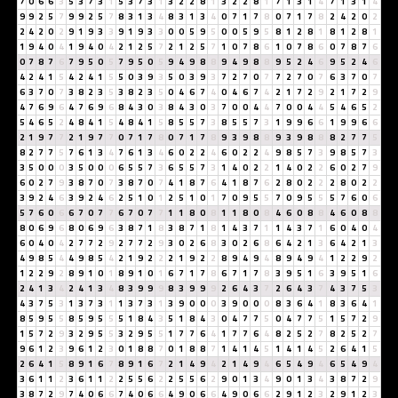
7
0
6
6
3
5
3
7
3
1
5
3
7
3
1
3
2
2
8
1
3
2
2
8
1
7
1
3
1
4
7
1
3
1
4
9
9
2
5
7
9
9
2
5
7
8
3
1
3
4
8
3
1
3
4
0
7
1
7
8
0
7
1
7
8
2
4
2
0
2
2
4
2
0
2
9
1
9
3
3
9
1
9
3
3
0
0
5
9
5
0
0
5
9
5
8
1
2
8
1
8
1
2
8
1
1
9
4
0
4
1
9
4
0
4
2
1
2
5
7
2
1
2
5
7
1
0
7
8
6
1
0
7
8
6
0
7
8
7
6
0
7
8
7
6
7
9
5
0
5
7
9
5
0
5
9
4
9
8
8
9
4
9
8
8
9
5
2
4
6
9
5
2
4
6
4
2
4
1
5
4
2
4
1
5
5
0
3
9
3
5
0
3
9
3
7
2
7
0
7
7
2
7
0
7
6
3
7
0
7
6
3
7
0
7
3
8
2
3
5
3
8
2
3
5
0
4
6
7
4
0
4
6
7
4
2
1
7
2
9
2
1
7
2
9
4
7
6
9
6
4
7
6
9
6
8
4
3
0
3
8
4
3
0
3
7
0
0
4
4
7
0
0
4
4
5
4
6
5
2
5
4
6
5
2
4
8
4
1
5
4
8
4
1
5
8
5
5
7
3
8
5
5
7
3
1
9
9
6
6
1
9
9
6
6
2
1
9
7
7
2
1
9
7
7
0
7
1
7
8
0
7
1
7
8
9
3
9
8
8
9
3
9
8
8
8
2
7
7
5
8
2
7
7
5
7
6
1
3
4
7
6
1
3
4
6
0
2
2
4
6
0
2
2
4
9
8
5
7
3
9
8
5
7
3
3
5
0
0
0
3
5
0
0
0
6
5
5
7
3
6
5
5
7
3
1
4
0
2
2
1
4
0
2
2
6
0
2
7
9
6
0
2
7
9
3
8
7
0
7
3
8
7
0
7
4
1
8
7
6
4
1
8
7
6
2
8
0
2
2
2
8
0
2
2
3
9
2
4
6
3
9
2
4
6
2
5
1
0
1
2
5
1
0
1
7
0
9
5
5
7
0
9
5
5
5
7
6
0
6
5
7
6
0
6
6
7
0
7
7
6
7
0
7
7
1
1
8
0
8
1
1
8
0
8
4
6
0
8
8
4
6
0
8
8
8
0
6
9
6
8
0
6
9
6
3
8
7
1
8
3
8
7
1
8
1
4
3
7
1
1
4
3
7
1
6
0
4
0
4
6
0
4
0
4
2
7
7
2
9
2
7
7
2
9
3
0
2
6
8
3
0
2
6
8
6
4
2
1
3
6
4
2
1
3
4
9
8
5
4
4
9
8
5
4
2
1
9
2
2
2
1
9
2
2
8
9
4
9
4
8
9
4
9
4
1
2
2
9
2
1
2
2
9
2
8
9
1
0
1
8
9
1
0
1
6
7
1
7
8
6
7
1
7
8
3
9
5
1
6
3
9
5
1
6
2
4
1
3
4
2
4
1
3
4
8
3
9
9
9
8
3
9
9
9
2
6
4
3
7
2
6
4
3
7
4
3
7
5
3
4
3
7
5
3
1
3
7
3
1
1
3
7
3
1
3
9
0
0
0
3
9
0
0
0
8
3
6
4
1
8
3
6
4
1
8
5
9
5
5
8
5
9
5
5
5
1
8
4
3
5
1
8
4
3
0
4
7
7
5
0
4
7
7
5
1
5
7
2
9
1
5
7
2
9
3
2
9
5
5
3
2
9
5
5
1
7
7
6
4
1
7
7
6
4
8
2
5
2
7
8
2
5
2
7
9
6
1
2
3
9
6
1
2
3
0
1
8
8
7
0
1
8
8
7
1
4
1
4
5
1
4
1
4
5
2
6
4
1
5
2
6
4
1
5
8
9
1
6
7
8
9
1
6
7
2
1
4
9
4
2
1
4
9
4
6
5
4
9
4
6
5
4
9
4
3
6
1
1
2
3
6
1
1
2
2
5
5
6
2
2
5
5
6
2
9
0
1
3
4
9
0
1
3
4
3
8
7
2
9
3
8
7
2
9
7
4
0
6
6
7
4
0
6
6
4
9
0
6
6
4
9
0
6
6
2
9
1
2
3
2
9
1
2
3