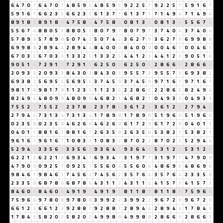
6
4
7
0
7
6
4
7
0
7
4
8
5
9
5
4
8
5
9
5
9
2
2
5
7
9
2
2
5
7
5
9
1
6
7
5
9
1
6
7
6
6
2
3
5
6
6
2
3
5
6
1
3
7
1
6
1
3
7
1
7
1
4
9
4
7
1
4
9
4
8
9
1
8
9
8
9
1
8
9
4
7
5
8
4
4
7
5
8
4
0
8
1
3
4
0
8
1
3
4
5
5
6
7
4
5
5
6
7
4
8
8
0
5
5
8
8
0
5
5
8
0
7
9
7
8
0
7
9
7
3
7
4
0
4
3
7
4
0
4
5
7
8
9
8
5
7
8
9
8
5
0
7
4
2
5
0
7
4
2
3
6
2
7
9
3
6
2
7
9
6
9
9
8
8
6
9
9
8
8
2
8
9
4
4
2
8
9
4
4
8
4
0
0
0
8
4
0
0
0
0
0
4
6
1
0
0
4
6
1
6
7
0
3
3
6
7
0
3
3
1
3
3
2
5
1
3
3
2
5
4
4
1
2
3
4
4
1
2
3
9
0
5
1
6
9
0
5
1
6
7
2
9
1
1
7
2
9
1
1
6
2
5
0
5
6
2
5
0
5
2
8
6
6
3
2
8
6
6
3
2
0
9
3
3
2
0
9
3
3
8
4
3
0
3
8
4
3
0
3
9
5
5
7
3
9
5
5
7
3
6
9
3
8
2
6
9
3
8
2
5
6
9
5
5
5
6
9
5
5
3
7
4
5
9
3
7
4
5
9
9
7
1
6
7
9
7
1
6
7
9
8
1
7
8
9
8
1
7
8
1
1
2
3
5
1
1
2
3
5
2
2
8
6
5
2
2
8
6
5
8
2
4
9
4
8
2
4
9
4
4
8
0
9
9
4
8
0
9
9
4
6
8
2
1
4
6
8
2
1
0
4
9
3
3
0
4
9
3
3
7
5
5
2
7
7
5
5
2
7
2
3
7
8
6
2
3
7
8
6
3
6
1
2
3
3
6
1
2
3
2
7
9
4
4
2
7
9
4
4
7
3
1
3
4
7
3
1
3
4
1
7
8
9
8
1
7
8
9
8
5
1
9
6
6
5
1
9
6
6
0
2
3
5
8
0
2
3
5
8
4
6
2
6
8
4
6
2
6
8
6
1
7
2
9
6
1
7
2
9
0
4
0
1
1
0
4
0
1
1
8
8
1
6
7
8
8
1
6
7
2
6
3
5
8
2
6
3
5
8
5
3
8
2
1
5
3
8
2
1
9
6
1
6
7
9
6
1
6
7
1
0
8
3
2
1
0
8
3
2
8
7
0
2
2
8
7
0
2
2
5
2
9
4
4
5
2
9
4
4
3
3
5
6
2
3
3
5
6
2
9
3
6
4
1
9
3
6
4
1
5
3
1
2
3
5
3
1
2
3
6
2
2
1
3
6
2
2
1
3
6
9
3
4
7
6
9
3
4
7
3
1
9
7
7
3
1
9
7
7
4
7
9
0
9
4
7
9
0
9
0
9
2
5
7
0
9
2
5
7
5
5
6
0
6
5
5
6
0
6
4
8
6
9
6
4
8
6
9
6
9
8
4
6
1
9
8
4
6
1
7
4
5
6
2
7
4
5
6
2
3
5
7
6
4
3
5
7
6
4
2
3
3
5
8
2
3
3
5
8
6
8
7
8
6
6
8
7
8
6
4
3
1
1
2
4
3
1
1
2
4
1
5
7
3
4
1
5
7
3
8
4
6
0
6
8
4
6
0
6
4
9
1
9
1
4
9
1
9
1
8
1
1
8
9
8
1
1
8
9
7
5
9
6
6
7
5
9
6
6
9
7
8
0
8
9
7
8
0
8
3
9
9
2
2
3
9
9
2
2
9
6
7
2
9
9
6
7
2
9
6
6
1
2
3
6
6
1
2
3
9
2
8
8
7
9
2
8
8
7
2
8
9
4
4
2
8
9
4
4
1
7
8
4
3
1
7
8
4
3
5
8
2
0
2
5
8
2
0
2
4
9
9
8
8
4
9
9
8
8
2
8
6
6
3
2
8
6
6
3