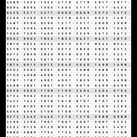
4
0
8
9
8
1
3
5
3
8
1
3
5
3
8
4
7
7
9
7
4
7
7
9
7
5
9
1
7
8
5
9
1
7
8
8
0
9
4
4
8
0
9
4
4
1
3
0
3
3
1
3
0
3
3
5
1
1
7
8
5
1
1
7
8
6
4
3
3
6
6
4
3
3
6
5
5
7
1
8
5
5
7
1
8
0
6
6
9
6
0
6
6
9
6
5
3
7
3
1
5
3
7
3
1
2
2
6
0
6
2
2
6
0
6
0
2
7
8
6
0
2
7
8
6
6
0
5
5
1
6
0
5
5
1
1
4
8
7
6
1
4
8
7
6
9
5
9
0
9
9
5
9
0
9
1
3
1
7
8
1
3
1
7
8
2
9
0
9
9
2
9
0
9
9
3
3
9
4
4
3
3
9
4
4
4
8
0
0
0
4
8
0
0
0
2
9
9
5
5
2
9
9
5
5
1
0
6
0
6
1
0
6
0
6
7
4
0
9
9
7
4
0
9
9
2
3
3
9
3
2
3
3
9
3
5
4
7
2
9
5
4
7
2
9
9
9
0
2
2
9
9
0
2
2
7
8
5
3
8
7
8
5
3
8
9
4
2
1
3
9
4
2
1
3
2
8
1
0
1
2
8
1
0
1
6
6
5
4
9
6
6
5
4
9
6
0
7
0
7
6
0
7
0
7
8
3
4
4
8
8
3
4
4
8
5
5
1
8
9
5
5
1
8
9
0
3
1
3
4
0
3
1
3
4
3
8
3
0
3
3
8
3
0
3
6
3
1
2
3
6
3
1
2
3
2
8
3
9
3
2
8
3
9
3
9
0
1
8
9
9
0
1
8
9
5
2
5
1
6
5
2
5
1
6
0
0
3
4
7
0
0
3
4
7
5
6
1
0
1
5
6
1
0
1
7
6
9
9
9
7
6
9
9
9
1
8
1
4
5
1
8
1
4
5
6
0
1
5
6
6
0
1
5
6
3
6
4
0
4
3
6
4
0
4
1
4
9
8
8
1
4
9
8
8
3
3
0
2
2
3
3
0
2
2
6
0
0
1
1
6
0
0
1
1
1
0
8
8
7
1
0
8
8
7
3
7
0
9
9
3
7
0
9
9
4
0
9
8
8
4
0
9
8
8
1
3
5
4
9
1
3
5
4
9
2
2
0
5
5
2
2
0
5
5
1
7
8
7
6
1
7
8
7
6
4
9
0
1
1
4
9
0
1
1
1
8
3
9
3
1
8
3
9
3
4
4
9
8
8
4
4
9
8
8
2
8
6
1
7
2
8
6
1
7
9
0
7
0
7
9
0
7
0
7
6
4
9
9
9
6
4
9
9
9
3
6
3
0
3
3
6
3
0
3
1
1
0
9
9
1
1
0
9
9
2
4
0
4
4
2
4
0
4
4
6
7
3
4
7
6
7
3
4
7
9
0
6
2
8
9
0
6
2
8
3
4
7
2
9
3
4
7
2
9
5
6
8
9
8
5
6
8
9
8
7
4
2
2
4
7
4
2
2
4
1
6
1
8
9
1
6
1
8
9
8
7
0
7
7
8
7
0
7
7
2
3
6
1
7
2
3
6
1
7
8
1
0
5
5
8
1
0
5
5
3
9
3
4
7
3
9
3
4
7
2
2
6
9
6
2
2
6
9
6
4
3
6
6
3
4
3
6
6
3
5
1
0
8
8
5
1
0
8
8
7
5
5
6
2
7
5
5
6
2
9
2
7
2
9
9
2
7
2
9
5
4
4
3
7
5
4
4
3
7
1
2
7
6
4
1
2
7
6
4
0
9
8
8
7
0
9
8
8
7
2
2
9
6
6
2
2
9
6
6
7
9
6
7
4
7
9
6
7
4
3
0
0
7
7
3
0
0
7
7
5
5
3
2
5
5
5
3
2
5
0
1
2
9
2
0
1
2
9
2
8
9
3
3
6
8
9
3
3
6
5
4
9
1
1
5
4
9
1
1
3
8
8
0
8
3
8
8
0
8
7
7
3
4
7
7
7
3
4
7
9
6
3
0
3
9
6
3
0
3
1
1
6
8
5