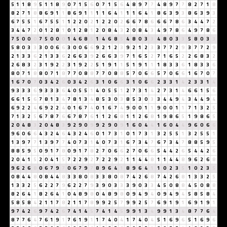
5
1
1
8
9
5
1
1
8
9
0
7
1
5
6
0
7
1
5
6
4
8
9
7
7
4
8
9
7
7
8
2
7
1
8
8
2
7
1
8
8
6
9
1
1
8
6
9
1
1
1
1
6
4
1
1
1
6
4
1
8
6
3
9
3
8
6
3
9
3
6
7
5
5
1
6
7
5
5
1
1
2
2
0
2
1
2
2
0
2
6
6
7
8
6
6
6
7
8
6
3
4
4
7
2
3
4
4
7
2
0
1
2
8
1
0
1
2
8
1
2
0
8
4
3
2
0
8
4
3
4
9
7
8
6
4
9
7
8
6
7
5
0
0
0
7
5
0
0
0
1
4
6
8
5
1
4
6
8
5
4
8
0
3
3
4
8
0
3
3
5
8
0
3
3
5
8
0
3
3
3
0
0
6
6
3
0
0
6
6
9
2
1
2
3
9
2
1
2
3
3
7
7
2
9
3
7
7
2
9
2
1
3
3
6
2
1
3
3
6
2
6
6
3
9
2
6
6
3
9
7
1
6
5
2
7
1
6
5
2
2
6
8
3
2
2
6
8
3
2
3
1
9
2
2
3
1
9
2
2
5
1
9
1
1
5
1
9
1
1
1
8
3
3
6
1
8
3
3
6
8
0
7
1
8
8
0
7
1
8
7
7
0
8
8
7
7
0
8
8
5
7
0
6
6
5
7
0
6
6
1
6
7
0
7
1
6
7
0
7
0
3
4
2
6
0
3
4
2
6
3
1
0
6
6
3
1
0
6
6
2
3
3
1
4
2
3
3
1
4
9
3
3
3
6
9
3
3
3
6
4
0
5
5
1
4
0
5
5
1
2
7
3
1
4
2
7
3
1
4
6
6
1
5
6
6
6
1
5
6
7
8
1
3
4
7
8
1
3
4
8
5
3
0
3
8
5
3
0
3
3
4
4
9
4
3
4
4
9
4
6
9
2
2
4
6
9
2
2
4
0
1
6
7
4
0
1
6
7
4
9
0
0
1
1
9
0
0
1
1
7
1
3
2
5
7
1
3
2
5
6
7
8
7
6
6
7
8
7
6
1
1
2
6
8
1
1
2
6
8
1
9
8
6
5
1
9
8
6
5
2
0
4
8
3
2
0
4
8
3
9
2
9
0
9
9
2
9
0
9
1
6
0
4
4
1
6
0
4
4
9
6
0
6
6
9
6
0
6
6
4
3
2
4
6
4
3
2
4
6
0
1
7
3
1
0
1
7
3
1
3
2
5
5
1
3
2
5
5
1
1
3
9
7
7
1
3
9
7
7
4
0
7
3
1
4
0
7
3
1
6
7
3
4
7
6
7
3
4
7
8
8
5
9
5
8
8
5
9
5
0
9
1
7
8
0
9
1
7
8
2
7
0
6
6
2
7
0
6
6
5
4
4
2
6
5
4
4
2
6
2
0
4
1
5
2
0
4
1
5
7
2
2
9
2
7
2
2
9
2
1
1
4
4
8
1
1
4
4
8
9
6
2
6
8
9
6
2
6
8
0
6
7
9
7
0
6
7
9
7
8
9
6
4
1
8
9
6
4
1
1
0
2
3
5
1
0
2
3
5
0
8
4
4
8
0
8
4
4
8
3
3
8
0
8
3
3
8
0
8
7
4
2
6
8
7
4
2
6
8
1
3
3
2
5
1
3
3
2
5
6
2
2
7
9
6
2
2
7
9
3
9
0
3
3
3
9
0
3
3
4
5
0
8
8
4
5
0
8
8
8
2
6
4
1
8
2
6
4
1
0
4
8
9
8
0
4
8
9
8
0
9
4
9
4
0
9
4
9
4
5
8
5
8
4
5
8
5
8
4
2
1
1
7
8
2
1
1
7
8
9
9
2
5
7
9
9
2
5
7
6
9
1
9
1
6
9
1
9
1
9
7
4
2
6
9
7
4
2
6
7
4
1
4
5
7
4
1
4
5
9
9
1
3
4
9
9
1
3
4
8
7
7
6
4
8
7
7
6
4
7
6
1
9
1
7
6
1
9
1
1
7
4
0
4
1
7
4
0
4
5
1
6
9
6
5
1
6
9
6