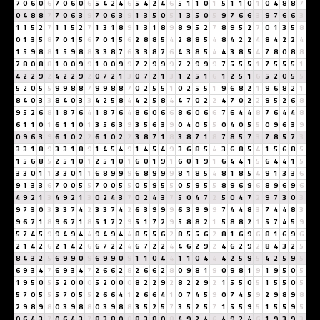
7
0
6
0
6
7
0
6
0
6
5
4
2
4
6
5
4
2
4
6
5
1
1
0
1
5
1
1
0
1
0
4
8
8
7
0
4
8
8
7
7
0
6
3
9
7
0
6
3
9
1
3
5
0
5
1
3
5
0
5
9
7
6
6
3
9
7
6
6
3
1
1
5
2
7
1
1
5
2
7
1
3
1
8
9
1
3
1
8
9
8
9
5
2
7
8
9
5
2
7
0
1
3
5
8
0
1
3
5
8
7
0
1
5
6
7
0
1
5
6
2
8
8
5
4
2
8
8
5
4
8
4
2
2
4
8
4
2
2
4
1
5
9
8
8
1
5
9
8
8
3
3
8
7
6
3
3
8
7
6
4
3
8
5
4
4
3
8
5
4
7
8
0
8
8
7
8
0
8
8
1
0
0
9
9
1
0
0
9
9
7
2
9
9
9
7
2
9
9
9
7
5
5
5
1
7
5
5
5
1
4
2
2
9
2
4
2
2
9
2
0
7
2
1
3
0
7
2
1
3
1
2
5
1
6
1
2
5
1
6
5
2
0
5
5
5
2
0
5
5
9
9
8
8
7
9
9
8
8
7
0
2
5
5
1
0
2
5
5
1
9
6
8
2
1
9
6
8
2
1
8
4
0
3
3
8
4
0
3
3
4
2
5
8
4
4
2
5
8
4
4
7
0
2
2
4
7
0
2
2
9
5
2
6
8
9
5
2
6
8
1
8
7
6
4
1
8
7
6
4
8
6
0
6
6
8
6
0
6
6
7
6
4
4
8
7
6
4
4
8
6
1
1
0
1
6
1
1
0
1
3
5
6
3
9
3
5
6
3
9
0
4
0
5
5
0
4
0
5
5
0
9
6
3
9
0
9
6
3
9
6
1
0
2
2
6
1
0
2
2
3
8
7
1
8
3
8
7
1
8
7
8
5
7
3
7
8
5
7
3
3
3
1
8
9
3
3
1
8
9
1
4
5
4
9
1
4
5
4
9
3
6
8
5
4
3
6
8
5
4
1
5
6
8
5
1
5
6
8
5
2
5
1
0
1
2
5
1
0
1
6
0
1
9
1
6
0
1
9
1
6
4
4
1
5
6
4
4
1
5
3
3
0
1
1
3
3
0
1
1
6
8
9
9
9
6
8
9
9
9
8
1
8
5
4
8
1
8
5
4
9
1
3
3
6
9
1
3
3
6
7
0
0
5
5
7
0
0
5
5
0
5
9
5
5
0
5
9
5
5
8
9
6
9
6
8
9
6
9
6
4
9
2
1
3
4
9
2
1
3
0
2
4
3
7
0
2
4
3
7
5
0
4
7
2
5
0
4
7
2
9
7
3
0
3
9
7
3
0
3
3
3
7
4
2
3
3
7
4
2
6
3
9
9
9
6
3
9
9
9
7
4
4
8
3
7
4
4
8
3
9
6
7
1
8
9
6
7
1
8
5
1
7
2
9
5
1
7
2
9
5
8
8
2
1
5
8
8
2
1
5
7
4
5
9
5
7
4
5
9
9
4
9
4
4
9
4
9
4
4
8
5
5
6
2
8
5
5
6
2
8
1
6
9
6
8
1
6
9
6
2
1
4
2
6
2
1
4
2
6
6
7
2
2
4
6
7
2
2
4
4
6
2
9
2
4
6
2
9
2
8
4
3
2
5
8
4
3
2
5
6
9
9
0
9
6
9
9
0
9
1
1
0
4
4
1
1
0
4
4
4
2
5
9
5
4
2
5
9
5
6
9
3
4
7
6
9
3
4
7
2
6
6
2
8
2
6
6
2
8
0
9
8
1
9
0
9
8
1
9
1
9
5
0
5
1
9
5
0
5
5
2
0
0
0
5
2
0
0
0
8
2
2
9
2
8
2
2
9
2
1
5
5
0
5
1
5
5
0
5
5
7
0
5
5
5
7
0
5
5
2
6
6
4
1
2
6
6
4
1
0
7
4
5
9
0
7
4
5
9
2
9
8
9
8
2
9
8
9
8
0
3
9
8
8
0
3
9
8
8
3
5
2
5
7
3
5
2
5
7
1
5
5
9
5
1
5
5
9
5
0
6
4
3
7
0
6
4
3
7
8
3
8
0
8
8
3
8
0
8
4
9
2
4
6
4
9
2
4
6
1
9
3
9
3