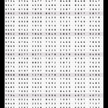
3
1
3
4
7
3
1
3
4
7
5
4
7
7
5
5
4
7
7
5
8
4
6
8
5
8
4
6
8
5
9
3
4
7
2
9
3
4
7
2
4
5
3
8
2
4
5
3
8
2
2
4
8
6
5
2
4
8
6
5
8
3
4
0
4
8
3
4
0
4
6
1
5
8
4
6
1
5
8
4
7
8
7
9
7
7
8
7
9
7
2
3
8
7
6
2
3
8
7
6
2
8
6
2
8
2
8
6
2
8
1
6
9
0
9
1
6
9
0
9
8
6
1
2
3
8
6
1
2
3
5
8
1
7
8
5
8
1
7
8
3
4
2
3
5
3
4
2
3
5
2
4
3
0
3
2
4
3
0
3
6
6
7
4
2
6
6
7
4
2
3
5
7
8
6
3
5
7
8
6
6
9
3
8
2
6
9
3
8
2
5
1
3
1
4
5
1
3
1
4
9
7
6
9
6
9
7
6
9
6
6
0
0
2
2
6
0
0
2
2
1
9
1
0
1
1
9
1
0
1
7
3
8
7
6
7
3
8
7
6
0
4
6
6
3
0
4
6
6
3
6
1
4
2
6
6
1
4
2
6
5
8
0
8
8
5
8
0
8
8
9
0
6
8
5
9
0
6
8
5
9
8
5
2
7
9
8
5
2
7
1
8
4
9
4
1
8
4
9
4
5
8
6
1
7
5
8
6
1
7
9
2
2
8
1
9
2
2
8
1
2
6
0
0
0
2
6
0
0
0
6
5
5
0
5
6
5
5
0
5
1
5
7
1
8
1
5
7
1
8
6
7
0
4
4
6
7
0
4
4
7
1
5
5
1
7
1
5
5
1
2
4
6
6
3
2
4
6
6
3
7
8
6
9
6
7
8
6
9
6
3
3
9
5
5
3
3
9
5
5
3
9
5
0
5
3
9
5
0
5
6
4
9
8
8
6
4
9
8
8
2
5
3
2
5
2
5
3
2
5
4
2
2
5
7
4
2
2
5
7
5
7
5
7
3
5
7
5
7
3
7
6
6
1
7
7
6
6
1
7
8
2
7
1
8
8
2
7
1
8
5
4
7
8
6
5
4
7
8
6
0
4
0
6
6
0
4
0
6
6
1
7
3
8
2
1
7
3
8
2
7
0
2
1
3
7
0
2
1
3
6
7
8
1
9
6
7
8
1
9
7
8
4
0
4
7
8
4
0
4
8
8
3
5
8
8
8
3
5
8
5
8
7
2
9
5
8
7
2
9
7
6
2
0
2
7
6
2
0
2
2
5
7
4
2
2
5
7
4
2
3
5
9
2
2
3
5
9
2
2
1
2
2
3
5
1
2
2
3
5
6
6
8
4
3
6
6
8
4
3
0
1
9
7
7
0
1
9
7
7
0
4
8
2
1
0
4
8
2
1
3
0
6
6
3
3
0
6
6
3
9
8
6
8
5
9
8
6
8
5
1
2
7
8
6
1
2
7
8
6
3
5
6
3
9
3
5
6
3
9
4
1
8
6
5
4
1
8
6
5
3
6
4
0
4
3
6
4
0
4
1
7
0
5
5
1
7
0
5
5
9
4
2
2
4
9
4
2
2
4
6
3
0
5
5
6
3
0
5
5
1
6
9
2
2
1
6
9
2
2
2
0
2
5
7
2
0
2
5
7
0
4
8
5
4
0
4
8
5
4
5
6
2
8
1
5
6
2
8
1
9
2
5
9
5
9
2
5
9
5
2
9
0
0
0
2
9
0
0
0
7
0
9
2
2
7
0
9
2
2
9
2
7
1
8
9
2
7
1
8
8
4
5
9
5
8
4
5
9
5
1
7
9
4
4
1
7
9
4
4
7
6
1
5
6
7
6
1
5
6
5
9
9
6
6
5
9
9
6
6
4
0
7
2
9
4
0
7
2
9
0
3
2
4
6
0
3
2
4
6
8
4
0
2
2
8
4
0
2
2
1
0
9
1
1
1
0
9
1
1
6
9
4
9
4
6
9
4
9
4
2
5
5
4
9
2
5
5
4
9
9
7
3
3
6
9
7
3
3
6
7
1
3
7
1
7
1
3
7
1
1
5
6
7
4
1
5
6
7
4
4
2
4
8
3
4
2
4
8
3
6
0
3
0
3
6
0
3
0
3
7
7
9
5
5