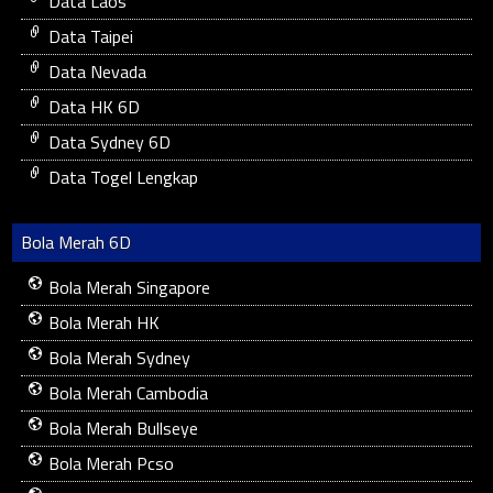
Data Laos
Data Taipei
Data Nevada
Data HK 6D
Data Sydney 6D
Data Togel Lengkap
Bola Merah 6D
Bola Merah Singapore
Bola Merah HK
Bola Merah Sydney
Bola Merah Cambodia
Bola Merah Bullseye
Bola Merah Pcso