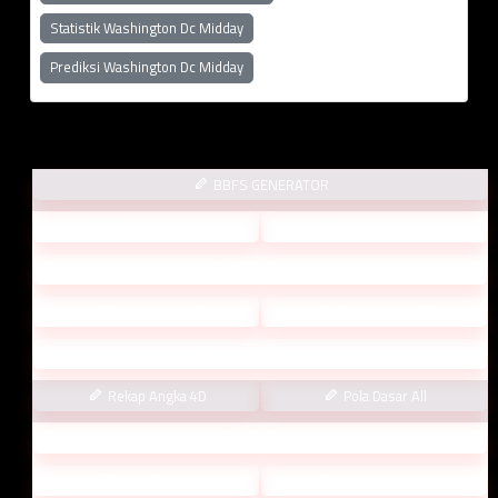
Statistik Washington Dc Midday
Prediksi Washington Dc Midday
BBFS GENERATOR
Generator LN
Rumus Harian
Rekap Kumat
Rekap Angka CT
Rekap Angka 3D
Rekap Angka 2D
Rekap Angka 4D
Pola Dasar All
Pola Dasar
Pembalik Angka
Multi Kombinasi