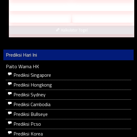
LN vs DN
Kombinasi 4D
Kolaborasi LN
Kalkulator Togel
Prediksi Hari Ini
Paito Warna HK
Prediksi Singapore
Prediksi Hongkong
Prediksi Sydney
Prediksi Cambodia
Prediksi Bullseye
Prediksi Pcso
Prediksi Korea