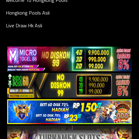
Hongkong Pools Asli
Live Draw Hk Asli