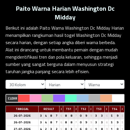
Paito Warna Harian Washington Dc
Midday
Berikut ini adalah
Paito Warna Washington Dc Midday Harian
menampilkan rangkuman hasil togel Washington Dc Midday
secara harian, dengan setiap angka diberi warna berbeda.
Alat ini dirancang untuk membantu pemain dengan mudah
mengidentifikasi tren dan pola keluaran, sehingga menjadi
sumber yang sangat berguna dalam menyusun strategi
taruhan jangka panjang secara lebih efisien.
CLEAR
TANGGAL
RESULT
J
TS1
J
TS2
J
TS3
J
TS4
J
26-07-2026
3
4
8
7
6
8
8
7
0
9
9
3
3
6
5
9
5
26-07-2026
3
4
8
7
6
8
8
7
0
9
9
3
3
6
5
9
5
27-07-2026
4
2
3
2
5
0
3
3
6
0
6
1
8
9
1
0
1