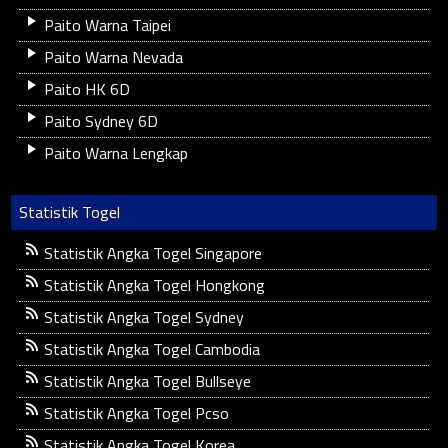
Paito Warna Taipei
Paito Warna Nevada
Paito HK 6D
Paito Sydney 6D
Paito Warna Lengkap
Statistik Togel
Statistik Angka Togel Singapore
Statistik Angka Togel Hongkong
Statistik Angka Togel Sydney
Statistik Angka Togel Cambodia
Statistik Angka Togel Bullseye
Statistik Angka Togel Pcso
Statistik Angka Togel Korea