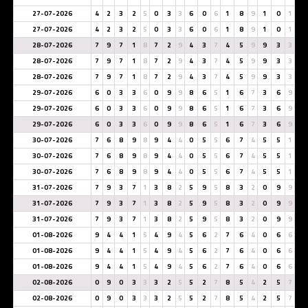
27-07-2026
4
2
3
2
5
0
3
3
6
0
6
1
8
9
1
0
1
27-07-2026
4
2
3
2
5
0
3
3
6
0
6
1
8
9
1
0
1
28-07-2026
7
9
7
1
8
7
2
9
4
3
7
4
5
9
9
3
3
28-07-2026
7
9
7
1
8
7
2
9
4
3
7
4
5
9
9
3
3
28-07-2026
7
9
7
1
8
7
2
9
4
3
7
4
5
9
9
3
3
29-07-2026
6
0
3
3
6
0
9
9
8
6
5
1
6
7
3
6
9
29-07-2026
6
0
3
3
6
0
9
9
8
6
5
1
6
7
3
6
9
29-07-2026
6
0
3
3
6
0
9
9
8
6
5
1
6
7
3
6
9
30-07-2026
7
6
8
9
8
9
4
4
0
5
5
6
7
4
5
5
1
30-07-2026
7
6
8
9
8
9
4
4
0
5
5
6
7
4
5
5
1
30-07-2026
7
6
8
9
8
9
4
4
0
5
5
6
7
4
5
5
1
31-07-2026
7
9
3
7
1
3
8
2
5
9
5
8
3
2
0
9
9
31-07-2026
7
9
3
7
1
3
8
2
5
9
5
8
3
2
0
9
9
31-07-2026
7
9
3
7
1
3
8
2
5
9
5
8
3
2
0
9
9
01-08-2026
9
4
4
1
5
4
9
4
5
6
2
7
6
4
0
6
6
01-08-2026
9
4
4
1
5
4
9
4
5
6
2
7
6
4
0
6
6
01-08-2026
9
4
4
1
5
4
9
4
5
6
2
7
6
4
0
6
6
02-08-2026
0
9
0
3
3
3
2
5
5
2
7
8
5
4
2
5
7
02-08-2026
0
9
0
3
3
3
2
5
5
2
7
8
5
4
2
5
7