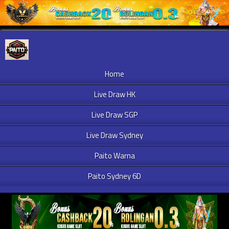
Home
Live Draw HK
Live Draw SGP
Live Draw Sydney
Paito Warna
Paito Sydney 6D