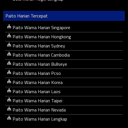
Paito Harian Tercepat
Paito Warna Harian Singapore
Paito Warna Harian Hongkong
Paito Warna Harian Sydney
Paito Warna Harian Cambodia
Paito Warna Harian Bullseye
Paito Warna Harian Pcso
Paito Warna Harian Korea
Paito Warna Harian Laos
Paito Warna Harian Taipei
Paito Warna Harian Nevada
Paito Warna Harian Lengkap