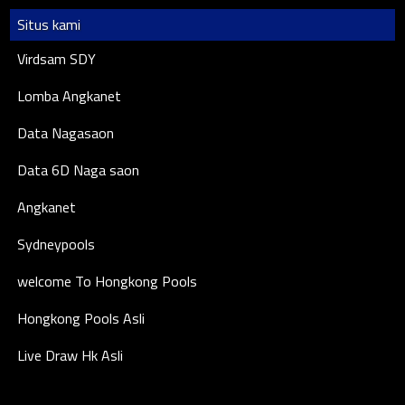
Situs kami
Virdsam SDY
Lomba Angkanet
Data Nagasaon
Data 6D Naga saon
Angkanet
Sydneypools
welcome To Hongkong Pools
Hongkong Pools Asli
Live Draw Hk Asli