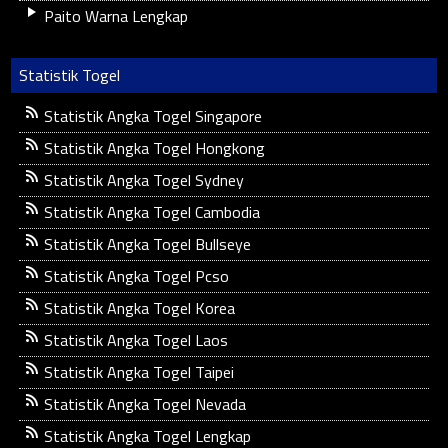
Paito Warna Lengkap
Statistik Togel
Statistik Angka Togel Singapore
Statistik Angka Togel Hongkong
Statistik Angka Togel Sydney
Statistik Angka Togel Cambodia
Statistik Angka Togel Bullseye
Statistik Angka Togel Pcso
Statistik Angka Togel Korea
Statistik Angka Togel Laos
Statistik Angka Togel Taipei
Statistik Angka Togel Nevada
Statistik Angka Togel Lengkap