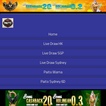
Home
Live Draw HK
Live Draw SGP
Live Draw Sydney
Paito Warna
Paito Sydney 6D