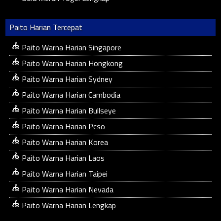
Paito Harian Tercepat
Paito Warna Harian Singapore
Paito Warna Harian Hongkong
Paito Warna Harian Sydney
Paito Warna Harian Cambodia
Paito Warna Harian Bullseye
Paito Warna Harian Pcso
Paito Warna Harian Korea
Paito Warna Harian Laos
Paito Warna Harian Taipei
Paito Warna Harian Nevada
Paito Warna Harian Lengkap