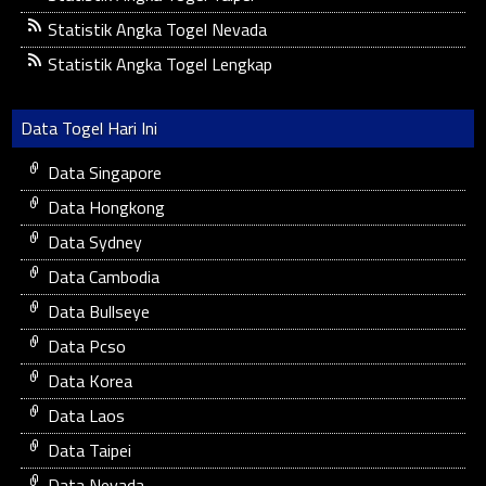
Statistik Angka Togel Nevada
Statistik Angka Togel Lengkap
Data Togel Hari Ini
Data Singapore
Data Hongkong
Data Sydney
Data Cambodia
Data Bullseye
Data Pcso
Data Korea
Data Laos
Data Taipei
Data Nevada