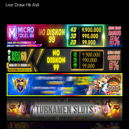
Live Draw Hk Asli