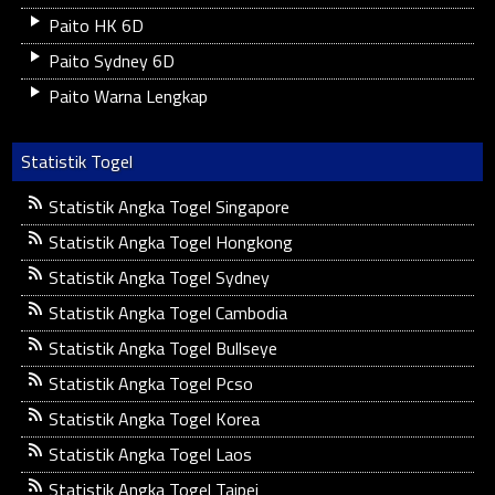
Paito HK 6D
Paito Sydney 6D
Paito Warna Lengkap
Statistik Togel
Statistik Angka Togel Singapore
Statistik Angka Togel Hongkong
Statistik Angka Togel Sydney
Statistik Angka Togel Cambodia
Statistik Angka Togel Bullseye
Statistik Angka Togel Pcso
Statistik Angka Togel Korea
Statistik Angka Togel Laos
Statistik Angka Togel Taipei