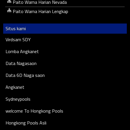
Paito Warna Harian Nevada
Paito Warna Harian Lengkap
Situs kami
Virdsam SDY
Lomba Angkanet
Data Nagasaon
Data 6D Naga saon
Angkanet
Sydneypools
welcome To Hongkong Pools
Hongkong Pools Asli