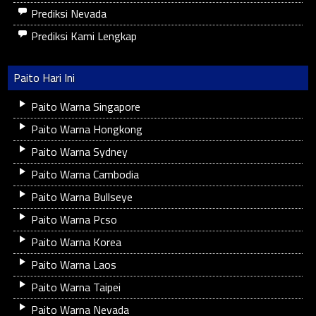
Prediksi Nevada
Prediksi Kami Lengkap
Paito Hari Ini
Paito Warna Singapore
Paito Warna Hongkong
Paito Warna Sydney
Paito Warna Cambodia
Paito Warna Bullseye
Paito Warna Pcso
Paito Warna Korea
Paito Warna Laos
Paito Warna Taipei
Paito Warna Nevada