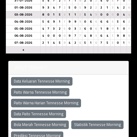
31-07-2026
5
4
7
2
9
7
1
8
2
0
2
4
0
4
7
0
7
01-08-2026
9
3
4
7
2
5
0
5
9
2
2
2
1
3
4
2
6
03-08-2026
8
0
1
5
6
1
1
2
5
4
9
0
0
0
0
4
4
04-08-2026
5
6
9
1
1
9
9
9
0
6
6
6
6
3
5
6
2
05-08-2026
4
7
3
2
5
0
3
3
6
0
6
1
8
9
1
0
1
06-08-2026
4
0
0
0
0
9
7
7
4
8
3
6
4
1
9
8
8
07-08-2026
2
1
4
5
9
4
2
6
5
1
6
7
5
3
0
1
1
x
POST TERKAIT
Data Keluaran Tennesse Morning
Paito Warna Tennesse Morning
Paito Warna Harian Tennesse Morning
Data Paito Tennesse Morning
Bola Merah Tennesse Morning
Statistik Tennesse Morning
Prediksi Tennesse Morning