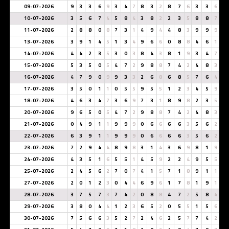
09-07-2026
9
3
3
6
9
3
4
7
8
3
2
8
7
6
3
3
6
10-07-2026
3
5
6
7
4
5
8
4
3
8
2
2
3
5
8
8
7
11-07-2026
2
8
8
0
8
7
3
1
4
9
4
4
8
3
9
9
9
13-07-2026
3
9
1
4
5
1
3
4
9
6
6
0
8
8
4
6
1
14-07-2026
4
4
2
3
5
3
0
3
8
4
3
8
1
9
3
4
7
15-07-2026
5
3
5
0
5
4
7
2
9
8
8
7
4
2
4
8
3
16-07-2026
4
7
9
0
9
9
3
3
2
6
8
6
8
5
7
6
4
17-07-2026
3
5
0
1
1
0
5
5
9
5
5
1
2
3
4
5
9
18-07-2026
4
6
3
4
7
3
6
9
7
3
1
8
9
8
2
3
5
20-07-2026
9
6
5
0
5
4
7
2
9
8
8
7
4
2
4
8
3
21-07-2026
0
4
9
1
1
9
9
9
0
6
6
6
6
3
5
6
2
22-07-2026
6
3
9
1
1
9
9
9
0
6
6
6
6
3
5
6
2
23-07-2026
7
2
9
4
4
8
9
8
3
1
4
3
6
9
8
1
9
24-07-2026
4
3
5
1
6
5
5
1
4
5
9
2
2
4
9
5
5
25-07-2026
2
4
5
6
2
7
0
7
4
1
5
7
1
8
9
1
1
27-07-2026
2
0
1
2
3
0
4
4
6
9
6
1
7
8
1
9
1
28-07-2026
3
7
5
7
3
7
4
2
0
8
8
4
7
2
5
8
4
29-07-2026
3
8
0
4
4
1
2
3
6
5
2
0
5
5
1
5
6
30-07-2026
7
5
6
6
3
5
2
7
2
4
6
2
5
7
7
4
2