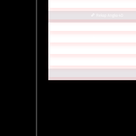
Rekap Angka 4D
Pembalik Angka
Kombinasi 4D