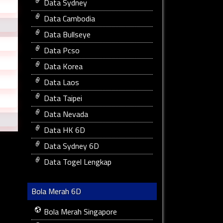
Data Sydney
Data Cambodia
Data Bullseye
Data Pcso
Data Korea
Data Laos
Data Taipei
Data Nevada
Data HK 6D
Data Sydney 6D
Data Togel Lengkap
Bola Merah 6D
Bola Merah Singapore