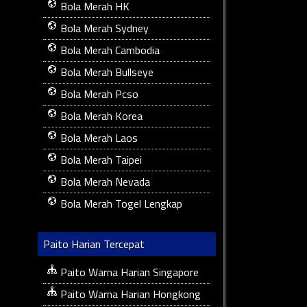
Bola Merah HK
Bola Merah Sydney
Bola Merah Cambodia
Bola Merah Bullseye
Bola Merah Pcso
Bola Merah Korea
Bola Merah Laos
Bola Merah Taipei
Bola Merah Nevada
Bola Merah Togel Lengkap
Paito Harian Tercepat
Paito Warna Harian Singapore
Paito Warna Harian Hongkong