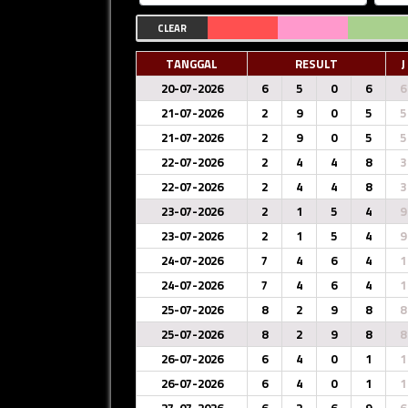
CLEAR
TANGGAL
RESULT
J
20-07-2026
6
5
0
6
6
21-07-2026
2
9
0
5
5
21-07-2026
2
9
0
5
5
22-07-2026
2
4
4
8
3
22-07-2026
2
4
4
8
3
23-07-2026
2
1
5
4
9
23-07-2026
2
1
5
4
9
24-07-2026
7
4
6
4
1
24-07-2026
7
4
6
4
1
25-07-2026
8
2
9
8
8
25-07-2026
8
2
9
8
8
26-07-2026
6
4
0
1
1
26-07-2026
6
4
0
1
1
27-07-2026
6
2
6
9
6