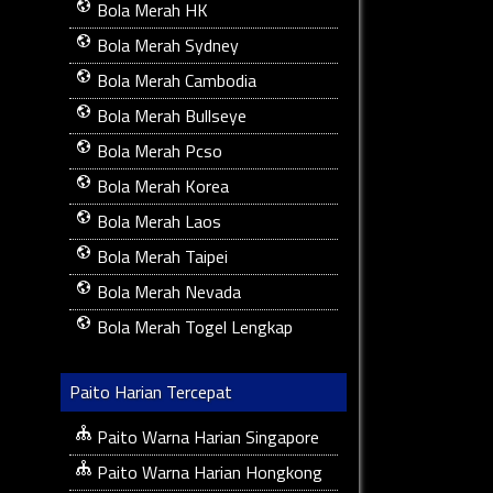
Bola Merah HK
Bola Merah Sydney
Bola Merah Cambodia
Bola Merah Bullseye
Bola Merah Pcso
Bola Merah Korea
Bola Merah Laos
Bola Merah Taipei
Bola Merah Nevada
Bola Merah Togel Lengkap
Paito Harian Tercepat
Paito Warna Harian Singapore
Paito Warna Harian Hongkong