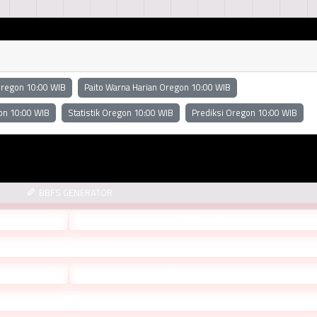
Oregon 10:00 WIB
Paito Warna Harian Oregon 10:00 WIB
on 10:00 WIB
Statistik Oregon 10:00 WIB
Prediksi Oregon 10:00 WIB
BBFS GENERATOR
Rumus Harian
Rekap Kumat
Rekap Angka 3D
Rekap Angka 2D