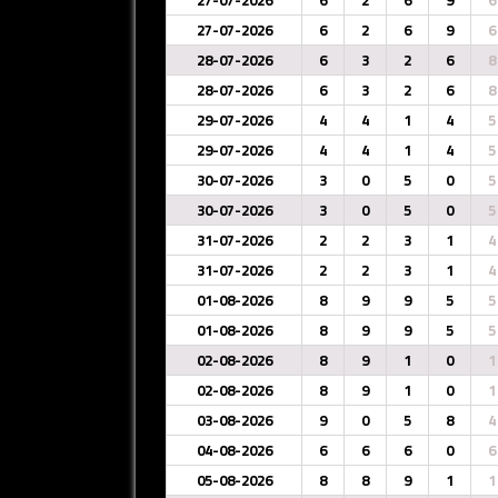
27-07-2026
6
2
6
9
6
28-07-2026
6
3
2
6
8
28-07-2026
6
3
2
6
8
29-07-2026
4
4
1
4
5
29-07-2026
4
4
1
4
5
30-07-2026
3
0
5
0
5
30-07-2026
3
0
5
0
5
31-07-2026
2
2
3
1
4
31-07-2026
2
2
3
1
4
01-08-2026
8
9
9
5
5
01-08-2026
8
9
9
5
5
02-08-2026
8
9
1
0
1
02-08-2026
8
9
1
0
1
03-08-2026
9
0
5
8
4
04-08-2026
6
6
6
0
6
05-08-2026
8
8
9
1
1