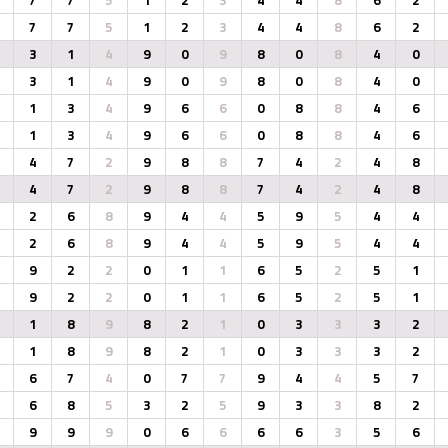
7
7
5
1
2
3
4
4
8
6
2
3
1
4
9
0
9
8
0
8
4
0
3
1
4
9
0
9
8
0
8
4
0
1
3
4
9
6
6
0
8
8
4
6
1
3
4
9
6
6
0
8
8
4
6
4
7
2
9
8
8
7
4
2
4
8
4
7
2
9
8
8
7
4
2
4
8
2
6
8
9
4
4
5
9
5
4
4
2
6
8
9
4
4
5
9
5
4
4
9
2
2
0
1
1
6
5
2
5
1
9
2
2
0
1
1
6
5
2
5
1
1
8
9
8
2
1
0
3
3
3
2
1
8
9
8
2
1
0
3
3
3
2
6
7
4
0
7
7
9
4
4
5
7
6
8
5
3
2
5
9
3
3
8
2
9
9
9
0
6
6
6
6
3
5
6