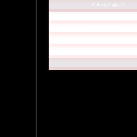
Rekap Angka 4D
Pembalik Angka
Kombinasi 4D