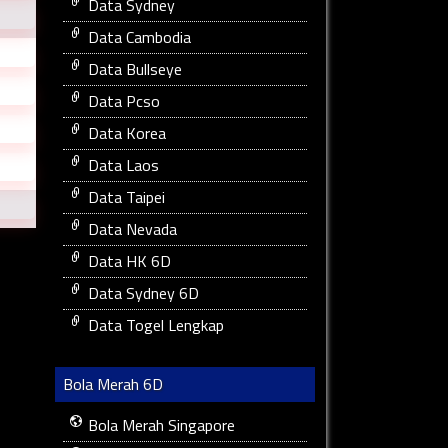
Data Sydney
Data Cambodia
Data Bullseye
Data Pcso
Data Korea
Data Laos
Data Taipei
Data Nevada
Data HK 6D
Data Sydney 6D
Data Togel Lengkap
Bola Merah 6D
Bola Merah Singapore