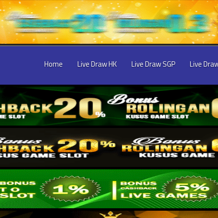
Home
Live Draw HK
Live Draw SGP
Live Dra